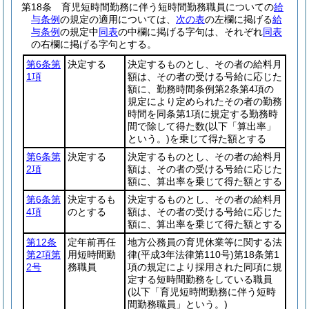
第18条
育児短時間勤務に伴う短時間勤務職員についての
給
与条例
の規定の適用については、
次の表
の左欄に掲げる
給
与条例
の規定中
同表
の中欄に掲げる字句は、それぞれ
同表
の右欄に掲げる字句とする。
第6条第
決定する
決定するものとし、その者の給料月
1項
額は、その者の受ける号給に応じた
額に、勤務時間条例第2条第4項の
規定により定められたその者の勤務
時間を同条第1項に規定する勤務時
間で除して得た数
(以下「算出率」
という。)
を乗じて得た額とする
第6条第
決定する
決定するものとし、その者の給料月
2項
額は、その者の受ける号給に応じた
額に、算出率を乗じて得た額とする
第6条第
決定するも
決定するものとし、その者の給料月
4項
のとする
額は、その者の受ける号給に応じた
額に、算出率を乗じて得た額とする
第12条
定年前再任
地方公務員の育児休業等に関する法
第2項第
用短時間勤
律
(平成3年法律第110号)
第18条第1
2号
務職員
項の規定により採用された同項に規
定する短時間勤務をしている職員
(以下「育児短時間勤務に伴う短時
間勤務職員」という。)