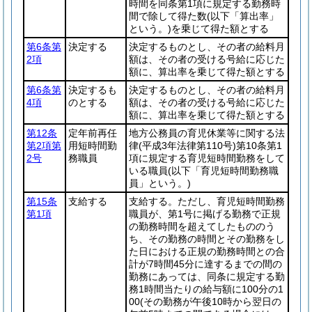
時間を同条第1項に規定する勤務時
間で除して得た数
(以下「算出率」
という。)
を乗じて得た額とする
第6条第
決定する
決定するものとし、その者の給料月
2項
額は、その者の受ける号給に応じた
額に、算出率を乗じて得た額とする
第6条第
決定するも
決定するものとし、その者の給料月
4項
のとする
額は、その者の受ける号給に応じた
額に、算出率を乗じて得た額とする
第12条
定年前再任
地方公務員の育児休業等に関する法
第2項第
用短時間勤
律
(平成3年法律第110号)
第10条第1
2号
務職員
項に規定する育児短時間勤務をして
いる職員
(以下「育児短時間勤務職
員」という。)
第15条
支給する
支給する。ただし、育児短時間勤務
第1項
職員が、第1号に掲げる勤務で正規
の勤務時間を超えてしたもののう
ち、その勤務の時間とその勤務をし
た日における正規の勤務時間との合
計が7時間45分に達するまでの間の
勤務にあっては、同条に規定する勤
務1時間当たりの給与額に100分の1
00
(その勤務が午後10時から翌日の