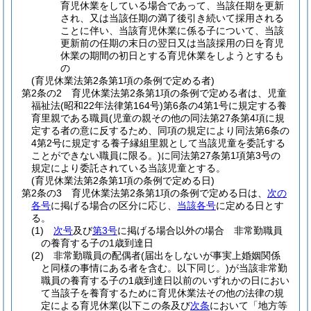
育児休業をしている場合であって、当該任期を更新
され、又は当該任期の満了後引き続いて採用される
ことに伴い、当該育児休業に係る子について、当該
更新前の任期の末日の翌日又は当該採用の日を育児
休業の期間の初日とする育児休業をしようとするも
の
(育児休業法第2条第1項の条例で定める者)
第2条の2
育児休業法第2条第1項の条例で定める者は、児童
福祉法
(昭和22年法律第164号)
第6条の4第1号に規定する養
育里親である職員
(児童の親その他の同法第27条第4項に規
定する者の意に反するため、同項の規定により同法第6条の
4第2号に規定する養子縁組里親として当該児童を委託する
ことができない職員に限る。)
に同法第27条第1項第3号の
規定により委託されている当該児童とする。
(育児休業法第2条第1項の条例で定める日)
第2条の3
育児休業法第2条第1項の条例で定める日は、
次の
各号
に掲げる場合の区分に応じ、
当該各号
に定める日とす
る。
(1)
次号
及び
第3号
に掲げる場合以外の場合 非常勤職員
の養育する子の1歳到達日
(2)
非常勤職員の配偶者
(届出をしないが事実上婚姻関係
と同様の事情にある者を含む。以下同じ。)
が当該非常勤
職員の養育する子の1歳到達日以前のいずれかの日におい
て当該子を養育するために育児休業法その他の法律の規
定による育児休業
(以下この条及び
次条
において「地方等