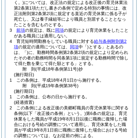
く。)
については、改正法の規定による改正後の育児休業法
第2条第1項ただし書きの条例で定める特別の事情には、改
正法附則第2条第2項に規定する直近の育児休業に係る子が
死亡し、又は養子縁組等により職員と別居することとなっ
たことを含むものとする。
3
前項
の規定は、既に
同項
の規定により育児休業をしたこと
がある職員には適用しない。
4
育児短時間勤務をしている職員に対する
給与条例附則第2
項
の規定の適用については、
同項
中「)とする」とあるの
は、「)に、勤務時間条例第2条第2項の規定により定められ
たその者の勤務時間を同条第1項に規定する勤務時間で除し
て得た数を乗じて得た額とする」とする。
附
則
(平成18年
条例第11号)
抄
(施行期日)
1
この条例は、平成18年4月1日から施行する。
附
則
(平成19年
条例第38号)
(施行期日)
1
この条例は、公布の日から施行する。
(経過措置)
2
この条例による改正後の美郷町職員の育児休業等に関する
条例
(以下「改正後の条例」という。)
第6条の規定は、育児
休業をした職員が平成19年8月1日以後に職務に復帰した場
合における号給の調整について適用し、育児休業をした職
員が平成19年8月1日前に職務に復帰した場合における号給
の調整については、なお従前の例による。