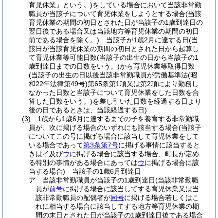
育児休業」という。)
をしている場合において当該非常勤
職員が当該子について育児休業をしようとする場合
(当該
育児休業の期間の初日とされた日が当該子の1歳到達日の
翌日後である場合又は当該地方等育児休業の期間の初日
前である場合を除く。)
当該子が1歳2月に達する日
(当
該日が当該育児休業の期間の初日とされた日から起算し
て育児休業等可能日数
(当該子の出生の日から当該子の1
歳到達日までの日数をいう。)
から育児休業等取得日数
(当該子の出生の日以後当該非常勤職員が労働基準法
(昭
和22年法律第49号)
第65条第1項又は第2項により勤務し
なかった日数と当該子について育児休業をした日数を合
算した日数をいう。)
を差し引いた日数を経過する日より
後の日であるときは、当該経過する日)
(3)
1歳から1歳6月に達するまでの子を養育する非常勤職
員が、次に掲げる場合のいずれにも該当する場合
(当該子
についてこの号に掲げる場合に該当して育児休業をして
いる場合であって
第3条第7号
に掲げる事情に該当すると
きは
イ
及び
ウ
に掲げる場合に該当する場合、町長が定め
る特別の事情がある場合にあっては
ウ
に掲げる場合に該
当する場合)
当該子の1歳6月到達日
ア
当該非常勤職員が当該子の1歳到達日
(当該非常勤職
員が
前号
に掲げる場合に該当してする育児休業又は当
該非常勤職員の配偶者が
同号
に掲げる場合若しくはこ
れに相当する場合に該当してする地方等育児休業の期
間の末日とされた日が当該子の1歳到達日後である場合