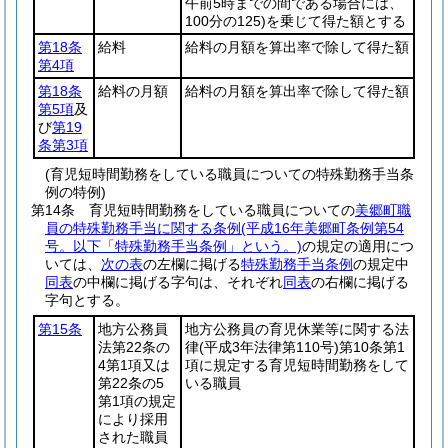
午前5時までの間である場合には、
100分の125)
を乗じて得た額とする
第18条
給料
給料の月額を算出率で除して得た額
第4項
第18条
給料の月額
給料の月額を算出率で除して得た額
第5項
及
び
第19
条第3項
(育児短時間勤務をしている職員についての特殊勤務手当条
例の特例)
第14条
育児短時間勤務をしている職員についての
美郷町職
員の特殊勤務手当に関する条例
(平成16年美郷町条例第54
号。以下「特殊勤務手当条例」という。)
の規定の適用につ
いては、
次の表
の左欄に掲げる
特殊勤務手当条例
の規定中
同表
の中欄に掲げる字句は、それぞれ
同表
の右欄に掲げる
字句とする。
第15条
地方公務員
地方公務員の育児休業等に関する法
法第22条の
律
(平成3年法律第110号)
第10条第1
4第1項又は
項に規定する育児短時間勤務をして
第22条の5
いる職員
第1項の規定
により採用
された職員