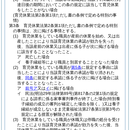
達日後の期間においてこの条の規定に該当して育児休業
をしたことがない場合
(育児休業法第2条第1項ただし書の条例で定める特別の事
情)
第3条
育児休業法第2条第1項ただし書の条例で定める特別
の事情は、次に掲げる事情とする。
(1)
育児休業をしている職員が産前の休業を始め、又は出
産したことにより当該育児休業の承認が効力を失った
後、当該産前の休業又は出産に係る子が次に掲げる場合
に該当することとなったこと。
ア
死亡した場合
イ
養子縁組等により職員と別居することとなった場合
(2)
育児休業をしている職員が
第5条
に規定する事由に該
当したことにより当該育児休業の承認が取り消された
後、
同条
に規定する承認に係る子が次に掲げる場合に該
当することとなったこと。
ア
前号ア
又は
イ
に掲げる場合
イ
民法
(明治29年法律第89号)
第817条の2第1項の規定
による請求に係る家事審判事件が終了した場合
(特別養
子縁組の成立の審判が確定した場合を除く。)
又は養子
縁組が成立しないまま児童福祉法第27条第1項第3号の
規定による措置が解除された場合
(3)
育児休業をしている職員が休職又は停職の処分を受け
たことにより当該育児休業の承認が効力を失った後、当