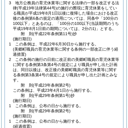
3
地方公務員の育児休業等に関する法律の一部を改正する法
律
(平成19年法律第44号)
の施行の際現に育児休業をしてい
る職員が平成19年8月1日以後に復帰した場合における改正
後の条例第6条の規定の適用については、同条中「100分の
100以下」とあるのは、「100分の100以下
(当該期間のうち
平成19年8月1日前の期間については、2分の1)
」とする。
附
則
(平成22年
条例第11号)
抄
(施行期日)
1
この条例は、平成22年6月30日から施行する。
(美郷町職員の育児休業等に関する条例の一部改正に伴う経
過措置)
2
この条例の施行の日前に改正前の美郷町職員の育児休業等
に関する条例第3条第4号の規定により職員が申し出た計画
は、同日以後は、改正後の美郷町職員の育児休業等に関す
る条例第3条第4号の規定により職員が申し出た計画とみな
す。
附
則
(平成23年
条例第2号)
この条例は、平成23年4月1日から施行する。
附
則
(平成29年
条例第1号)
抄
(施行期日)
1
この条例は、公布の日から施行する。
附
則
(平成29年
条例第2号)
(施行期日)
1
この条例は、公布の日から施行する。
(経過措置)