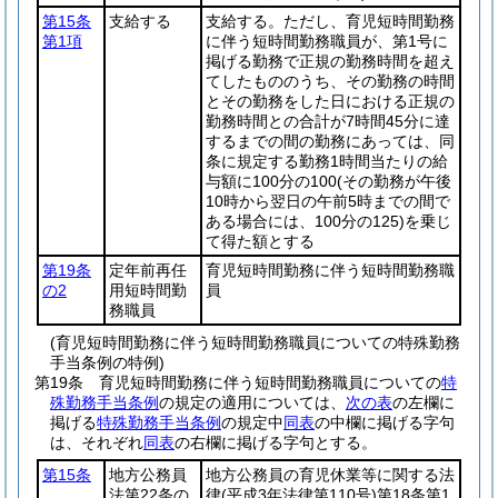
第15条
支給する
支給する。ただし、育児短時間勤務
第1項
に伴う短時間勤務職員が、第1号に
掲げる勤務で正規の勤務時間を超え
てしたもののうち、その勤務の時間
とその勤務をした日における正規の
勤務時間との合計が7時間45分に達
するまでの間の勤務にあっては、同
条に規定する勤務1時間当たりの給
与額に100分の100
(その勤務が午後
10時から翌日の午前5時までの間で
ある場合には、100分の125)
を乗じ
て得た額とする
第19条
定年前再任
育児短時間勤務に伴う短時間勤務職
の2
用短時間勤
員
務職員
(育児短時間勤務に伴う短時間勤務職員についての特殊勤務
手当条例の特例)
第19条
育児短時間勤務に伴う短時間勤務職員についての
特
殊勤務手当条例
の規定の適用については、
次の表
の左欄に
掲げる
特殊勤務手当条例
の規定中
同表
の中欄に掲げる字句
は、それぞれ
同表
の右欄に掲げる字句とする。
第15条
地方公務員
地方公務員の育児休業等に関する法
法第22条の
律
(平成3年法律第110号)
第18条第1