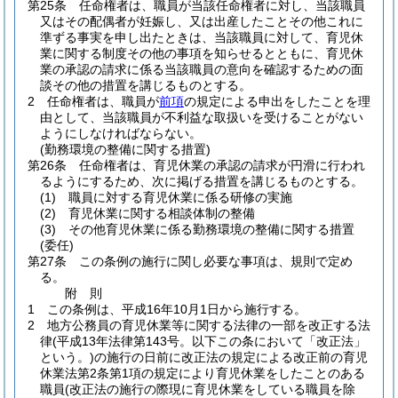
第25条
任命権者は、職員が当該任命権者に対し、当該職員
又はその配偶者が妊娠し、又は出産したことその他これに
準ずる事実を申し出たときは、当該職員に対して、育児休
業に関する制度その他の事項を知らせるとともに、育児休
業の承認の請求に係る当該職員の意向を確認するための面
談その他の措置を講じるものとする。
2
任命権者は、職員が
前項
の規定による申出をしたことを理
由として、当該職員が不利益な取扱いを受けることがない
ようにしなければならない。
(勤務環境の整備に関する措置)
第26条
任命権者は、育児休業の承認の請求が円滑に行われ
るようにするため、次に掲げる措置を講じるものとする。
(1)
職員に対する育児休業に係る研修の実施
(2)
育児休業に関する相談体制の整備
(3)
その他育児休業に係る勤務環境の整備に関する措置
(委任)
第27条
この条例の施行に関し必要な事項は、規則で定め
る。
附
則
1
この条例は、平成16年10月1日から施行する。
2
地方公務員の育児休業等に関する法律の一部を改正する法
律
(平成13年法律第143号。以下この条において「改正法」
という。)
の施行の日前に改正法の規定による改正前の育児
休業法第2条第1項の規定により育児休業をしたことのある
職員
(改正法の施行の際現に育児休業をしている職員を除