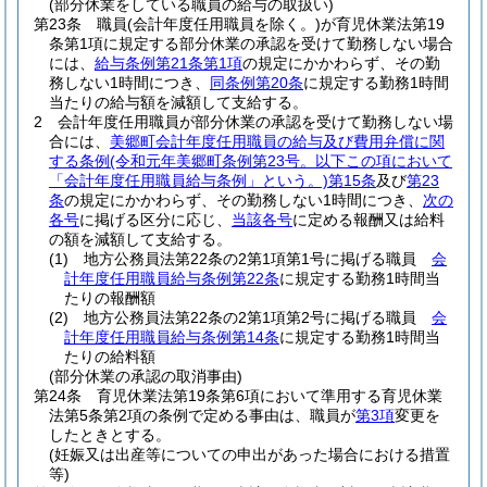
(部分休業をしている職員の給与の取扱い)
第23条
職員
(会計年度任用職員を除く。)
が育児休業法第19
条第1項に規定する部分休業の承認を受けて勤務しない場合
には、
給与条例第21条第1項
の規定にかかわらず、その勤
務しない1時間につき、
同条例第20条
に規定する勤務1時間
当たりの給与額を減額して支給する。
2
会計年度任用職員が部分休業の承認を受けて勤務しない場
合には、
美郷町会計年度任用職員の給与及び費用弁償に関
する条例
(令和元年美郷町条例第23号。以下この項において
「会計年度任用職員給与条例」という。)
第15条
及び
第23
条
の規定にかかわらず、その勤務しない1時間につき、
次の
各号
に掲げる区分に応じ、
当該各号
に定める報酬又は給料
の額を減額して支給する。
(1)
地方公務員法第22条の2第1項第1号に掲げる職員
会
計年度任用職員給与条例第22条
に規定する勤務1時間当
たりの報酬額
(2)
地方公務員法第22条の2第1項第2号に掲げる職員
会
計年度任用職員給与条例第14条
に規定する勤務1時間当
たりの給料額
(部分休業の承認の取消事由)
第24条
育児休業法第19条第6項において準用する育児休業
法第5条第2項の条例で定める事由は、職員が
第3項
変更を
したときとする。
(妊娠又は出産等についての申出があった場合における措置
等)