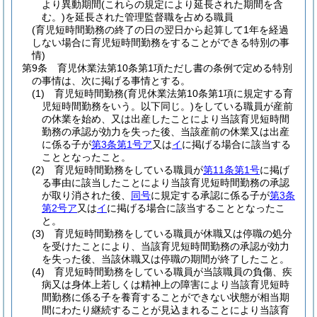
より異動期間
(これらの規定により延長された期間を含
む。)
を延長された管理監督職を占める職員
(育児短時間勤務の終了の日の翌日から起算して1年を経過
しない場合に育児短時間勤務をすることができる特別の事
情)
第9条
育児休業法第10条第1項ただし書の条例で定める特別
の事情は、次に掲げる事情とする。
(1)
育児短時間勤務
(育児休業法第10条第1項に規定する育
児短時間勤務をいう。以下同じ。)
をしている職員が産前
の休業を始め、又は出産したことにより当該育児短時間
勤務の承認が効力を失った後、当該産前の休業又は出産
に係る子が
第3条第1号ア
又は
イ
に掲げる場合に該当する
こととなったこと。
(2)
育児短時間勤務をしている職員が
第11条第1号
に掲げ
る事由に該当したことにより当該育児短時間勤務の承認
が取り消された後、
同号
に規定する承認に係る子が
第3条
第2号ア
又は
イ
に掲げる場合に該当することとなったこ
と。
(3)
育児短時間勤務をしている職員が休職又は停職の処分
を受けたことにより、当該育児短時間勤務の承認が効力
を失った後、当該休職又は停職の期間が終了したこと。
(4)
育児短時間勤務をしている職員が当該職員の負傷、疾
病又は身体上若しくは精神上の障害により当該育児短時
間勤務に係る子を養育することができない状態が相当期
間にわたり継続することが見込まれることにより当該育