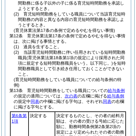
間勤務に係る子以外の子に係る育児短時間勤務を承認し
ようとするとき。
(2)
育児短時間勤務をしている職員について当該育児短時
間勤務の内容と異なる内容の育児短時間勤務を承認しよ
うとするとき。
(育児休業法第17条の条例で定めるやむを得ない事情)
第12条
育児休業法第17条の条例で定めるやむを得ない事情
は、次に掲げる事情とする。
(1)
過員を生ずること。
(2)
当該育児短時間勤務に伴い任用されている短時間勤務
職員
(育児休業法第18条第1項の規定により採用された同
項に規定する短時間勤務職員をいう。以下同じ。)
を短時
間勤務職員として引き続き任用しておくことができない
こと。
(育児短時間勤務をしている職員についての給与条例の特
例)
第13条
育児短時間勤務をしている職員についての
給与条例
の規定の適用については、
次の表
の左欄に掲げる
給与条例
の規定中
同表
の中欄に掲げる字句は、それぞれ
同表
の右欄
に掲げる字句とする。
第6条第
決定する
決定するものとし、その者の給料月
1項
額は、その者の受ける号給に応じた
額に、勤務時間条例第2条第2項の
規定により定められたその者の勤務