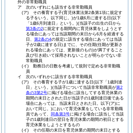
外の非常勤職員
ア
次のいずれにも該当する非常勤職員
(ア)
その養育する子
(育児休業法第2条第1項に規定す
る子をいう。以下同じ。)
が1歳6月に達する日
(以下
「1歳6月到達日」という。)
(当該子の出生の日から
第3条の2
に規定する期間内に育児休業をしようとす
る場合にあっては当該期間の末日から6月を経過する
日、
第2条の4
の規定に該当する場合にあっては当該
子が2歳に達する日)
までに、その任期
(任期が更新さ
れる場合にあっては、更新後のもの)
が満了すること
及び引き続いて採用されないことが明らかでない非
常勤職員
(イ)
勤務日の日数を考慮して規則で定める非常勤職
員
イ
次のいずれかに該当する非常勤職員
(ア)
その養育する子が1歳に達する日
(以下「1歳到達
日」という。)
(当該子について当該非常勤職員が
第2
条の3第2号
に掲げる場合に該当してする育児休業の
期間の末日とされた日が当該子の1歳到達日後である
場合にあっては、当該末日とされた日。以下
(ア)
に
おいて同じ。)
において育児休業をしている非常勤職
員であって、
同条第3号
に掲げる場合に該当して当該
子の1歳到達日の翌日を育児休業の期間の初日とする
育児休業をしようとするもの
(イ)
その任期の末日を育児休業の期間の末日とする