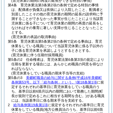
(育児休業の期間の再度の延長ができる特別の事情)
第4条
育児休業法第3条第2項の条例で定める特別の事情
は、配偶者が負傷又は疾病により入院したこと、配偶者と
別居したことその他の育児休業の期間の延長の請求時に予
測することができなかった事実が生じたことにより当該育
児休業に係る子について育児休業の期間の再度の延長をし
なければその養育に著しい支障が生じることとなったこと
とする。
(育児休業の承認の取消事由)
第5条
育児休業法第5条第2項の条例で定める事由は、育児
休業をしている職員について当該育児休業に係る子以外の
子に係る育児休業を承認しようとするときとする。
(育児休業に伴う任期付採用職員)
第5条の2
任命権者は、育児休業法第6条第3項の規定により
任期を更新する場合には、あらかじめ職員の同意を得なけ
ればならない。
(育児休業をしている職員の期末手当等の支給)
第5条の3
美郷町職員の給与に関する条例
(平成16年美郷町
条例第53号。以下「給与条例」という。)
第18条第1項
に規
定するそれぞれの基準日に育児休業をしている職員のう
ち、基準日以前6箇月以内の期間において勤務した期間
(町
長が規則で定めるこれに相当する期間を含む。)
がある職員
には、当該基準日に係る期末手当を支給する。
2
給与条例第19条第1項
に規定するそれぞれの基準日に育児
休業をしている職員(地方公務員法のうち、基準日以前6箇