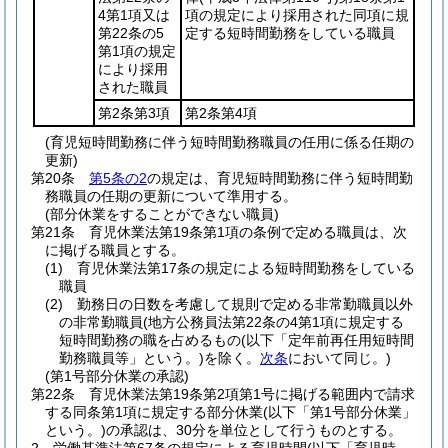
4第1項又は
項の規定により採用された同項に規
第22条の5
定する短時間勤務をしている職員
第1項の規定
により採用
された職員
第2条第3項
第2条第4項
(育児短時間勤務に伴う短時間勤務職員の任用に係る任期の
更新)
第20条
第5条の2
の規定は、育児短時間勤務に伴う短時間勤
務職員の任期の更新について準用する。
(部分休業をすることができない職員)
第21条
育児休業法第19条第1項の条例で定める職員は、次
に掲げる職員とする。
(1)
育児休業法第17条の規定による短時間勤務をしている
職員
(2)
勤務日の日数を考慮して規則で定める非常勤職員以外
の非常勤職員
(地方公務員法第22条の4第1項に規定する
短時間勤務の職を占めるもの
(以下「定年前再任用短時間
勤務職員等」という。)
を除く。
次条
において同じ。)
(第1号部分休業の承認)
第22条
育児休業法第19条第2項第1号に掲げる範囲内で請求
する同条第1項に規定する部分休業
(以下「第1号部分休業」
という。)
の承認は、30分を単位として行うものとする。