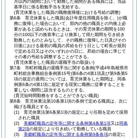
月以内の期間において勤務した期間がある職員には、当該
基準日に係る勤勉手当を支給する。
(育児休業をした職員の職務復帰後における号給の調整)
第6条
育児休業をした職員
(会計年度任用職員を除く。)
が職
務に復帰した場合において、部内の他の職員との均衡上必
要があると認められるときは、その育児休業の期間を100
分の100以下の換算率により換算して得た期間を引き続き
勤務したものとみなして、その職務に復帰した日及びその
日後における最初の職員の昇給を行う日として町長が規則
で定める日又はそのいずれかの日に、昇給の場合に準じて
その者の号給を調整することができる。
(育児休業をした職員の退職手当の取扱い)
第7条
市町村職員の退職手当に関する条例
(平成4年島根県市
町村総合事務組合条例第15号)
第6条の4第1項及び第9条第5
項の規定の適用については、育児休業をした期間は、同条
例第6条の4第1項に規定する現実に職務に従事することを
要しない期間に該当するものとする。
(育児短時間勤務をすることができない職員)
第8条
育児休業法第10条第1項の条例で定める職員は、次に
掲げる職員とする。
(1)
育児休業法第6条第1項の規定により任期を定めて採用
された職員
(2)
美郷町職員の定年等に関する条例第4条第1項
又は
同条
第2項
の規定により引き続いて勤務している職員
(3)
美郷町職員の定年等に関する条例第9条各項
の規定に