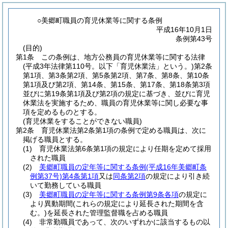
○美郷町職員の育児休業等に関する条例
平成16年10月1日
条例第43号
(目的)
第1条
この条例は、地方公務員の育児休業等に関する法律
(平成3年法律第110号。以下「育児休業法」という。)
第2条
第1項、第3条第2項、第5条第2項、第7条、第8条、第10条
第1項及び第2項、第14条、第15条、第17条、第18条第3項
並びに第19条第1項及び第2項の規定に基づき、並びに育児
休業法を実施するため、職員の育児休業等に関し必要な事
項を定めるものとする。
(育児休業をすることができない職員)
第2条
育児休業法第2条第1項の条例で定める職員は、次に
掲げる職員とする。
(1)
育児休業法第6条第1項の規定により任期を定めて採用
された職員
(2)
美郷町職員の定年等に関する条例
(平成16年美郷町条
例第37号)
第4条第1項
又は
同条第2項
の規定により引き続
いて勤務している職員
(3)
美郷町職員の定年等に関する条例第9条各項
の規定に
より異動期間
(これらの規定により延長された期間を含
む。)
を延長された管理監督職を占める職員
(4)
非常勤職員であって、次のいずれかに該当するもの以