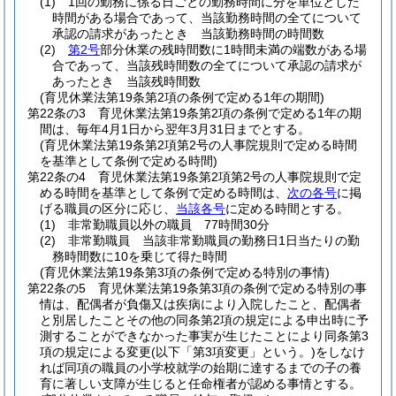
(1)
1回の勤務に係る日ごとの勤務時間に分を単位とした
時間がある場合であって、当該勤務時間の全てについて
承認の請求があったとき 当該勤務時間の時間数
(2)
第2号
部分休業の残時間数に1時間未満の端数がある場
合であって、当該残時間数の全てについて承認の請求が
あったとき 当該残時間数
(育児休業法第19条第2項の条例で定める1年の期間)
第22条の3
育児休業法第19条第2項の条例で定める1年の期
間は、毎年4月1日から翌年3月31日までとする。
(育児休業法第19条第2項第2号の人事院規則で定める時間
を基準として条例で定める時間)
第22条の4
育児休業法第19条第2項第2号の人事院規則で定
める時間を基準として条例で定める時間は、
次の各号
に掲
げる職員の区分に応じ、
当該各号
に定める時間とする。
(1)
非常勤職員以外の職員 77時間30分
(2)
非常勤職員 当該非常勤職員の勤務日1日当たりの勤
務時間数に10を乗じて得た時間
(育児休業法第19条第3項の条例で定める特別の事情)
第22条の5
育児休業法第19条第3項の条例で定める特別の事
情は、配偶者が負傷又は疾病により入院したこと、配偶者
と別居したことその他の同条第2項の規定による申出時に予
測することができなかった事実が生じたことにより同条第3
項の規定による変更
(以下「第3項変更」という。)
をしなけ
れば同項の職員の小学校就学の始期に達するまでの子の養
育に著しい支障が生じると任命権者が認める事情とする。