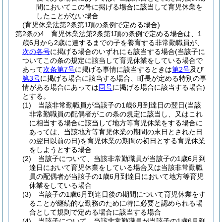
間においてこの号に掲げる場合に該当して育児休業を
したことがない場合
(育児休業法第2条第1項の条例で定める場合)
第2条の4
育児休業法第2条第1項の条例で定める場合は、1
歳6月から2歳に達するまでの子を養育する非常勤職員が、
次の各号
に掲げる場合のいずれにも該当する場合
(当該子に
ついてこの条の規定に該当して育児休業をしている場合で
あって
次条第7号
に掲げる事情に該当するときは
第2号
及び
第3号
に掲げる場合に該当する場合、町長が定める特別の事
情がある場合にあっては
同号
に掲げる場合に該当する場合)
とする。
(1)
当該非常勤職員が当該子の1歳6月到達日の翌日
(当該
非常勤職員の配偶者がこの条の規定に該当し、又はこれ
に相当する場合に該当して地方等育児休業をする場合に
あっては、当該地方等育児休業の期間の末日とされた日
の翌日以前の日)
を育児休業の期間の初日とする育児休業
をしようとする場合
(2)
当該子について、当該非常勤職員が当該子の1歳6月到
達日において育児休業をしている場合又は当該非常勤職
員の配偶者が当該子の1歳6月到達日において地方等育児
休業をしている場合
(3)
当該子の1歳6月到達日後の期間について育児休業をす
ることが継続的な勤務のために特に必要と認められる場
合として規則で定める場合に該当する場合
(4)
当該子について、当該非常勤職員が当該子の1歳6月到