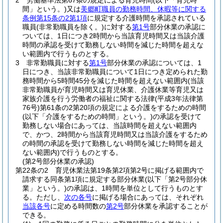
2
労働基準法第67条の規定による育児時間
(以下「育児時
間」という。)
又は
美郷町職員の勤務時間、休暇等に関する
条例第15条の2第1項
に規定する介護時間を承認されている
職員
(非常勤職員を除く。)
に対する
第1号
部分休業の承認に
ついては、1日につき2時間から当該育児時間又は当該介護
時間の承認を受けて勤務しない時間を減じた時間を超えな
い範囲内で行うものとする。
3
非常勤職員に対する
第1号
部分休業の承認については、1
日につき、当該非常勤職員について1日につき定められた勤
務時間から5時間45分を減じた時間を超えない範囲内
(当該
非常勤職員が育児時間又は育児休業、介護休業等育児又は
家族介護を行う労働者の福祉に関する法律
(平成3年法律第
76号)
第61条の2第20項の規定による介護をするための時間
(以下「介護をするための時間」という。)
の承認を受けて
勤務しない場合にあっては、当該時間を超えない範囲内
で、かつ、2時間から当該育児時間又は当該介護をするため
の時間の承認を受けて勤務しない時間を減じた時間を超え
ない範囲内)
で行うものとする。
(第2号部分休業の承認)
第22条の2
育児休業法第19条第2項第2号に掲げる範囲内で
請求する同条第1項に規定する部分休業
(以下「第2号部分休
業」という。)
の承認は、1時間を単位として行うものとす
る。
ただし、
次の各号
に掲げる場合にあっては、それぞれ
当該各号
に定める時間数の
第2号
部分休業を承認することが
できる。