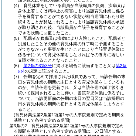
該休職又は停職の期間が終了したこと。
(4)
育児休業をしている職員が当該職員の負傷、疾病又は
身体上若しくは精神上の障害により当該育児休業に係る
子を養育することができない状態が相当期間にわたり継
続することが見込まれることにより当該育児休業の承認
が取り消された後、当該職員が当該子を養育することが
できる状態に回復したこと。
(5)
配偶者が負傷又は疾病により入院したこと、配偶者と
別居したことその他の育児休業の終了時に予測すること
ができなかった事実が生じたことにより当該育児休業に
係る子について育児休業をしなければその養育に著しい
支障が生じることとなったこと。
(6)
第2条の3第3号
に掲げる場合に該当すること又は
第2条
の4
の規定に該当すること。
(7)
任期を定めて採用された職員であって、当該任期の末
日を育児休業の期間の末日とする育児休業をしているも
のが、当該任期を更新され、又は当該任期の満了後引き
続いて採用されることに伴い、当該育児休業に係る子に
ついて、当該更新前の任期の末日の翌日又は当該採用の
日を育児休業の期間の初日とする育児休業をしようとす
ること。
(育児休業法第2条第1項第1号の人事院規則で定める期間を
基準として条例で定める期間)
第3条の2
育児休業法第2条第1項第1号の人事院規則で定め
る期間を基準として条例で定める期間は、57日間とする。