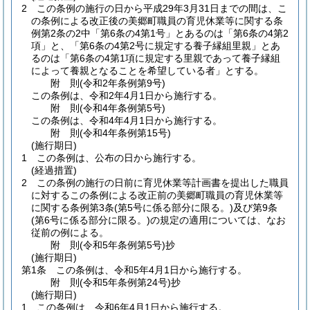
2
この条例の施行の日から平成29年3月31日までの間は、こ
の条例による改正後の美郷町職員の育児休業等に関する条
例第2条の2中「第6条の4第1号」とあるのは「第6条の4第2
項」と、「第6条の4第2号に規定する養子縁組里親」とあ
るのは「第6条の4第1項に規定する里親であって養子縁組
によって養親となることを希望している者」とする。
附
則
(令和2年
条例第9号)
この条例は、令和2年4月1日から施行する。
附
則
(令和4年
条例第5号)
この条例は、令和4年4月1日から施行する。
附
則
(令和4年
条例第15号)
(施行期日)
1
この条例は、公布の日から施行する。
(経過措置)
2
この条例の施行の日前に育児休業等計画書を提出した職員
に対するこの条例による改正前の美郷町職員の育児休業等
に関する条例第3条
(第5号に係る部分に限る。)
及び第9条
(第6号に係る部分に限る。)
の規定の適用については、なお
従前の例による。
附
則
(令和5年
条例第5号)
抄
(施行期日)
第1条
この条例は、令和5年4月1日から施行する。
附
則
(令和5年
条例第24号)
抄
(施行期日)
1
この条例は、令和6年4月1日から施行する。