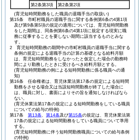
第2条第3項
第2条第2項
(育児短時間勤務をした職員の退職手当の取扱い)
第15条
市町村職員の退職手当に関する条例第6条の4第1項
及び第9条第5項の規定の適用については、育児短時間勤務
をした期間は、同条例第6条の4第1項に規定する現実に職
務に従事することを要しない期間に該当するものとみな
す。
2
育児短時間勤務の期間中の市町村職員の退職手当に関する
条例の規定による退職手当の計算の基礎となる給料月額
は、育児短時間勤務をしなかったと仮定した場合の勤務時
間により勤務したときに受けるべき給料月額とする。
(育児短時間勤務の例による短時間勤務に係る職員への通
知)
第16条
任命権者は、育児休業法第17条の規定による短時間
勤務をさせる場合又は当該短時間勤務が終了した場合に
は、職員に対し、書面によりその旨を通知しなければなら
ない。
(育児休業法第17条の規定による短時間勤務をしている職員
についての給与の特例)
第17条
第13条
、
第14条
及び
第15条
の規定は、育児休業法第
17条の規定による短時間勤務をしている職員について準用
する。
(育児短時間勤務に伴う短時間勤務職員についての給与条例
の特例)