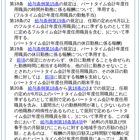
第18条
給与条例第15条
の規定は、パートタイム会計年度任
用職員の時間外勤務に係る報酬について、準用する。
(フルタイム会計年度任用職員の勤勉手当)
第18条の2
給与条例第19条
の規定は、任期の定めが6月以上
のフルタイム会計年度任用職員
(これに準ずるものとして別
に定めるフルタイム会計年度任用職員を含む。)
について準
用する。
(パートタイム会計年度任用職員の休日勤務に係る報酬)
第19条
給与条例第16条
の規定は、パートタイム会計年度任
用職員の休日勤務に係る報酬について準用する。
2
前項
の規定にかかわらず、休日に勤務することを命ぜられ
た勤務時間に相当する時間を、他の日に勤務させないこと
とされたパートタイム会計年度任用職員の、その休日の勤
務に対しては、
前項
に規定する報酬を支給しない。
(パートタイム会計年度任用職員の期末手当)
第20条
給与条例第18条
から
第18条の3
までの規定は、任期
の定めが6月以上のパートタイム会計年度任用職員
(これに
準ずるものとして規則で定めるパートタイム会計年度任用
職員を含み、1週間当たりの勤務時間が著しく少ないものそ
の他職務の特殊性があるものとして規則で定めるパートタ
イム会計年度任用職員を除く。)
について準用する。
この場
合において、
給与条例第18条第4項
中「給料の月額及び扶
養手当の月額並びにこれらに対する地域手当の月額の合計
額」とあるのは、「報酬の月額
(日額又は時間額で報酬が定
められたパートタイム会計年度任用職員にあっては、基準