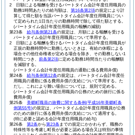
2
日額による報酬を受けるパートタイム会計年度任用職員の
勤務1時間あたりの給与額は、
第16条第2項
の規定により計
算して得た額を当該パートタイム会計年度任用職員につい
て定められた1日当たりの勤務時間で除して得た額とする。
(パートタイム会計年度任用職員の報酬の減額)
第23条
給与条例第21条
の規定は、月額による報酬を受ける
パートタイム会計年度任用職員について準用する。
2
日額による報酬を受けるパートタイム会計年度任用職員が
正規の勤務時間中に勤務しないときは、有給の休暇による
場合その他任命権者が定める場合を除き、その勤務しない1
時間につき、
前条第2項
に定める勤務1時間当たりの報酬額
を減額する。
(パートタイム会計年度任用職員の通勤に係る費用弁償)
第24条
給与条例第12条
の規定は、パートタイム会計年度任
用職員の通勤に係る費用弁償の支給について準用する。
た
だし、これにより難い場合については、規則で定める。
(パートタイム会計年度任用職員の公務のための旅行に係る
費用弁償)
第25条
美郷町職員の旅費に関する条例
(平成16年美郷町条
例第55号)
の規定は、パートタイム会計年度任用職員が公務
のための旅行に係る費用弁償の支給について適用する。
(特に必要と認める会計年度任用職員の給与)
第26条
第2条
から
第23条
までの規定にかかわらず、職務の
特殊性等を考慮し町長が必要と認める場合又は特別の事情