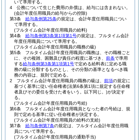
いて準用する。
4
公務について生じた費用の弁償は、給与には含まれない。
(会計年度任用職員の給与からの控除)
第3条
給与条例第25条
の規定は、会計年度任用職員につい
て準用する。
(フルタイム会計年度任用職員の給料)
第4条
給与条例第3条第1項第1号
の規定は、フルタイム会計
年度任用職員について準用する。
(フルタイム会計年度任用職員の職務の級)
第5条
フルタイム会計年度任用職員の職務は、その職種ごと
に、その複雑、困難及び責任の程度に基づき、
前条
で準用
する
給与条例第3条第1項第1号
で定める給料表に定める職
務の級に分類するものとし、その分類の基準となるべき職
務の内容は、規則で定める。
2
フルタイム会計年度任用職員の職務の級は、
前項
の規定に
基づく基準に従い任命権者
(法第6条第1項に規定する任命権
者及びその委任を受けた者をいう。以下同じ。)
が決定す
る。
(フルタイム会計年度任用職員の号給)
第6条
フルタイム会計年度任用職員となった者の号給は、規
則で定める基準に従い任命権者が決定する。
(フルタイム会計年度任用職員の給料の支給)
第7条
給与条例第7条
の規定は、フルタイム会計年度任用職
員について準用する。
(フルタイム会計年度任用職員の通勤手当)