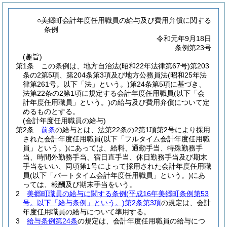
○美郷町会計年度任用職員の給与及び費用弁償に関する
条例
令和元年9月18日
条例第23号
(趣旨)
第1条
この条例は、地方自治法
(昭和22年法律第67号)
第203
条の2第5項、第204条第3項及び地方公務員法
(昭和25年法
律第261号。以下「法」という。)
第24条第5項に基づき、
法第22条の2第1項に規定する会計年度任用職員
(以下「会
計年度任用職員」という。)
の給与及び費用弁償について定
めるものとする。
(会計年度任用職員の給与)
第2条
前条
の給与とは、法第22条の2第1項第2号により採用
された会計年度任用職員
(以下「フルタイム会計年度任用職
員」という。)
にあっては、給料、通勤手当、特殊勤務手
当、時間外勤務手当、宿日直手当、休日勤務手当及び期末
手当をいい、同項第1号によって採用された会計年度任用職
員
(以下「パートタイム会計年度任用職員」という。)
にあ
っては、報酬及び期末手当をいう。
2
美郷町職員の給与に関する条例
(平成16年美郷町条例第53
号。以下「給与条例」という。)
第2条第3項
の規定は、会計
年度任用職員の給与について準用する。
3
給与条例第24条
の規定は、会計年度任用職員の給与につ