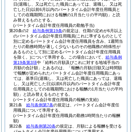
日
(退職し、又は死亡した職員にあっては、退職し、又は死
亡した日)
以前6月以内のパートタイム会計年度任用職員と
しての在職期間における報酬の1月当たりの平均額)
」と読
み替えるものとする。
(パートタイム会計年度任用職員の勤勉手当)
第20条の2
給与条例第19条
の規定は、任期の定めが6月以上
のパートタイム会計年度任用職員
(これに準ずるものとして
別に定めるパートタイム会計年度任用職員を含み、1週間当
たりの勤務時間が著しく少ないものその他職務の特殊性が
あるものとして別に定めるパートタイム会計年度任用職員
を除く。)
について準用する。
この場合において、
給与条例
第19条第3項
中「給料の月額及びこれに対する地域手当の
月額の合計額」とあるのは、「報酬の月額
(日額又は時間額
で報酬が定められたパートタイム会計年度任用職員にあっ
ては、基準日
(退職し、又は死亡した職員にあっては、退職
し、又は死亡した日)
以前6月以内のパートタイム会計年度
任用職員としての在職期間における報酬の1月当たりの平均
額)
」と読み替えるものとする。
(パートタイム会計年度任用職員の報酬の支給)
第21条
給与条例第7条
の規定は、パートタイム会計年度任
用職員について準用する。
(パートタイム会計年度任用職員の勤務1時間当たりの報酬
額)
第22条
給与条例第20条
の規定は、月額による報酬を受ける
パートタイム会計年度任用職員について準用する。