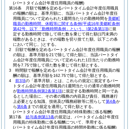
(パートタイム会計年度任用職員の報酬)
第16条
月額で報酬を定めるパートタイム会計年度任用職員
の報酬の額は、基準月額に、当該パートタイム会計年度任
用職員について定められた1週間当たりの勤務時間を
美郷町
職員の勤務時間、休暇等に関する条例
(平成16年美郷町条例
第42号。以下「勤務時間条例」という。)
第2条第1項
に規
定する勤務時間で除して得た数を乗じて得た額
(1円未満の
端数があるときは、その端数を切り捨てた額。以下この条
において同じ。)
とする。
2
日額で報酬を定めるパートタイム会計年度任用職員の報酬
の額は、基準月額を21で除して得た額に、当該パートタイ
ム会計年度任用職員について定められた1日当たりの勤務時
間を7.75で除して得た数を乗じて得た額とする。
3
時間額で報酬を定めるパートタイム会計年度任用職員の報
酬の額は、基準月額を162.75で除して得た額とする。
4
前3項
の「基準月額」とは、これらの規定に規定するパー
トタイム会計年度任用職員の1週間当たりの通常の勤務時間
が
勤務時間条例第2条第1項
に規定する勤務時間と同一であ
るとした場合に、その者の職務の内容及び責任、職務遂行
上必要となる知識、技術及び職務経験等に照らして
第4条
か
ら
第6条
までの規定を適用して得た額とする。
(パートタイム会計年度任用職員の特殊勤務に係る報酬)
第17条
給与条例第13条
の規定は、パートタイム会計年度任
用職員の特殊勤務に係る報酬について、準用する。
(パートタイム会計年度任用職員の時間外勤務に係る報酬)