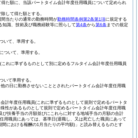
て得た額に、当該パートタイム会計年度任用職員について定められ
で除して得た額とする。
週間当たりの通常の勤務時間が
勤務時間条例第2条第1項
に規定する
る知識、技術及び職務経験等に照らして
第4条
から
第6条
までの規定
ついて、準用する。
について、準用する。
(これに準ずるものとして別に定めるフルタイム会計年度任用職員
ついて準用する。
、他の日に勤務させないこととされたパートタイム会計年度任用職
ム会計年度任用職員
(これに準ずるものとして規則で定めるパートタ
特殊性があるものとして規則で定めるパートタイム会計年度任用職
及び扶養手当の月額並びにこれらに対する地域手当の月額の合計
度任用職員にあっては、基準日
(退職し、又は死亡した職員にあって
期間における報酬の1月当たりの平均額)
」と読み替えるものとす