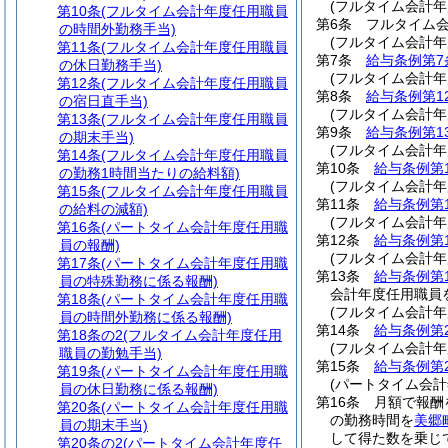
(フルタイム会計年
第10条
(フルタイム会計年度任用職員
第6条
フルタイム
の時間外勤務手当)
(フルタイム会計
第11条
(フルタイム会計年度任用職員
第7条
給与条例第7
の休日勤務手当)
(フルタイム会計年
第12条
(フルタイム会計年度任用職員
第8条
給与条例第1
の宿日直手当)
(フルタイム会計
第13条
(フルタイム会計年度任用職員
第9条
給与条例第1
の期末手当)
(フルタイム会計
第14条
(フルタイム会計年度任用職員
第10条
給与条例第
の勤務1時間当たりの給料額)
(フルタイム会計
第15条
(フルタイム会計年度任用職員
第11条
給与条例第
の給料の減額)
(フルタイム会計
第16条
(パートタイム会計年度任用職
第12条
給与条例第
員の報酬)
(フルタイム会計年
第17条
(パートタイム会計年度任用職
第13条
給与条例第
員の特殊勤務に係る報酬)
会計年度任用職員
第18条
(パートタイム会計年度任用職
(フルタイム会計
員の時間外勤務に係る報酬)
第14条
給与条例第
第18条の2
(フルタイム会計年度任用
(フルタイム会計
職員の勤勉手当)
第15条
給与条例第
第19条
(パートタイム会計年度任用職
(パートタイム会計
員の休日勤務に係る報酬)
第16条
月額で報酬
第20条
(パートタイム会計年度任用職
の勤務時間を
美郷
員の期末手当)
して得た数を乗じ
第20条の2
(パートタイム会計年度任