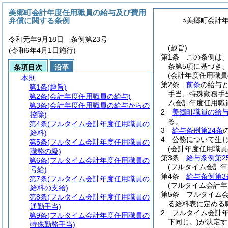
美郷町会計年度任用職員の給与及び費用
弁償に関する条例
○美郷町会計
令和元年9月18日 条例第23号
(趣旨)
(令和6年4月1日施行)
第1条
この条例は
条第5項に基づき、
条項目次
沿革
(会計年度任用職員
本則
第2条
前条
の給与と
第1条
(趣旨)
手当、特殊勤務手
第2条
(会計年度任用職員の給与)
ム会計年度任用職
第3条
(会計年度任用職員の給与からの
2
美郷町職員の給
控除)
る。
第4条
(フルタイム会計年度任用職員の
3
給与条例第24条
給料)
4
公務について生
第5条
(フルタイム会計年度任用職員の
(会計年度任用職員
職務の級)
第3条
給与条例第2
第6条
(フルタイム会計年度任用職員の
(フルタイム会計年
号給)
第4条
給与条例第3
第7条
(フルタイム会計年度任用職員の
(フルタイム会計年
給料の支給)
第5条
フルタイム
第8条
(フルタイム会計年度任用職員の
る給料表に定める
通勤手当)
2
フルタイム会計
第9条
(フルタイム会計年度任用職員の
下同じ。)
が決定す
特殊勤務手当)