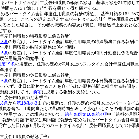
めるパートタイム会計年度任用職員の報酬の額は、基準月額を21で除し
時間を7.75で除して得た数を乗じて得た額とする。
めるパートタイム会計年度任用職員の報酬の額は、基準月額を162.75
額」とは、これらの規定に規定するパートタイム会計年度任用職員の1
あるとした場合に、その者の職務の内容及び責任、職務遂行上必要とな
とする。
計年度任用職員の特殊勤務に係る報酬)
13条
の規定は、パートタイム会計年度任用職員の特殊勤務に係る報酬に
計年度任用職員の時間外勤務に係る報酬)
15条
の規定は、パートタイム会計年度任用職員の時間外勤務に係る報酬
度任用職員の勤勉手当)
第19条
の規定は、任期の定めが6月以上のフルタイム会計年度任用職員
準用する。
計年度任用職員の休日勤務に係る報酬)
16条
の規定は、パートタイム会計年度任用職員の休日勤務に係る報酬に
かわらず、休日に勤務することを命ぜられた勤務時間に相当する時間を
勤務に対しては、
前項
に規定する報酬を支給しない。
計年度任用職員の期末手当)
18条
から
第18条の3
までの規定は、任期の定めが6月以上のパートタイ
職員を含み、1週間当たりの勤務時間が著しく少ないものその他職務の
て準用する。
この場合において、
給与条例第18条第4項
中「給料の月額
「報酬の月額
(日額又は時間額で報酬が定められたパートタイム会計年
死亡した日)
以前6月以内のパートタイム会計年度任用職員としての在職
計年度任用職員の勤勉手当)