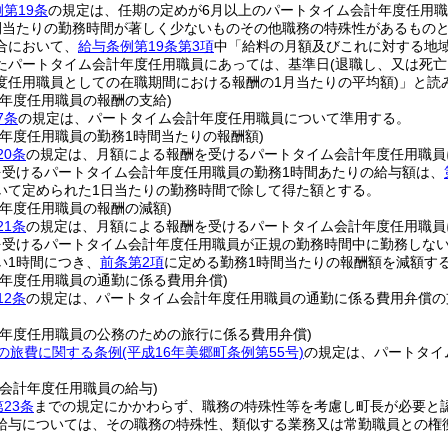
第19条
の規定は、任期の定めが6月以上のパートタイム会計年度任用
間当たりの勤務時間が著しく少ないものその他職務の特殊性があるものと
合において、
給与条例第19条第3項
中「給料の月額及びこれに対する地
たパートタイム会計年度任用職員にあっては、基準日
(退職し、又は死
度任用職員としての在職期間における報酬の1月当たりの平均額)
」と読
計年度任用職員の報酬の支給)
7条
の規定は、パートタイム会計年度任用職員について準用する。
計年度任用職員の勤務1時間当たりの報酬額)
20条
の規定は、月額による報酬を受けるパートタイム会計年度任用職員
を受けるパートタイム会計年度任用職員の勤務1時間あたりの給与額は、
いて定められた1日当たりの勤務時間で除して得た額とする。
計年度任用職員の報酬の減額)
21条
の規定は、月額による報酬を受けるパートタイム会計年度任用職員
を受けるパートタイム会計年度任用職員が正規の勤務時間中に勤務しな
い1時間につき、
前条第2項
に定める勤務1時間当たりの報酬額を減額す
計年度任用職員の通勤に係る費用弁償)
12条
の規定は、パートタイム会計年度任用職員の通勤に係る費用弁償の
。
計年度任用職員の公務のための旅行に係る費用弁償)
の旅費に関する条例
(平成16年美郷町条例第55号)
の規定は、パートタイ
る会計年度任用職員の給与)
第23条
までの規定にかかわらず、職務の特殊性等を考慮し町長が必要と
給与については、その職務の特殊性、類似する業務又は常勤職員との権