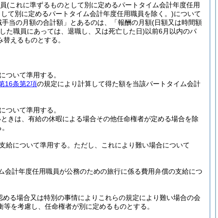
職員
(これに準ずるものとして別に定めるパートタイム会計年度任用
して別に定めるパートタイム会計年度任用職員を除く。)
について
域手当の月額の合計額」とあるのは、「報酬の月額
(日額又は時間額
亡した職員にあっては、退職し、又は死亡した日)
以前6月以内のパ
み替えるものとする。
について準用する。
第16条第2項
の規定により計算して得た額を当該パートタイム会計
について準用する。
いときは、有給の休暇による場合その他任命権者が定める場合を除
る。
支給について準用する。
ただし、これにより難い場合について
ム会計年度任用職員が公務のための旅行に係る費用弁償の支給につ
認める場合又は特別の事情によりこれらの規定により難い場合の会
衡等を考慮し、任命権者が別に定めるものとする。