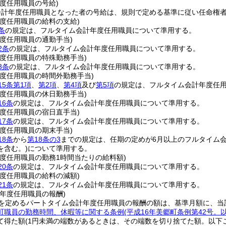
度任用職員の号給)
会計年度任用職員となった者の号給は、規則で定める基準に従い任命権
年度任用職員の給料の支給)
条
の規定は、フルタイム会計年度任用職員について準用する。
度任用職員の通勤手当)
2条
の規定は、フルタイム会計年度任用職員について準用する。
年度任用職員の特殊勤務手当)
3条
の規定は、フルタイム会計年度任用職員について準用する。
年度任用職員の時間外勤務手当)
15条第1項
、
第2項
、
第4項
及び
第5項
の規定は、フルタイム会計年度任
年度任用職員の休日勤務手当)
16条
の規定は、フルタイム会計年度任用職員について準用する。
年度任用職員の宿日直手当)
17条
の規定は、フルタイム会計年度任用職員について準用する。
度任用職員の期末手当)
18条
から
第18条の3
までの規定は、任期の定めが6月以上のフルタイム
を含む。)
について準用する。
年度任用職員の勤務1時間当たりの給料額)
20条
の規定は、フルタイム会計年度任用職員について準用する。
年度任用職員の給料の減額)
21条
の規定は、フルタイム会計年度任用職員について準用する。
年度任用職員の報酬)
を定めるパートタイム会計年度任用職員の報酬の額は、基準月額に、当
町職員の勤務時間、休暇等に関する条例
(平成16年美郷町条例第42号
て得た額
(1円未満の端数があるときは、その端数を切り捨てた額。以下