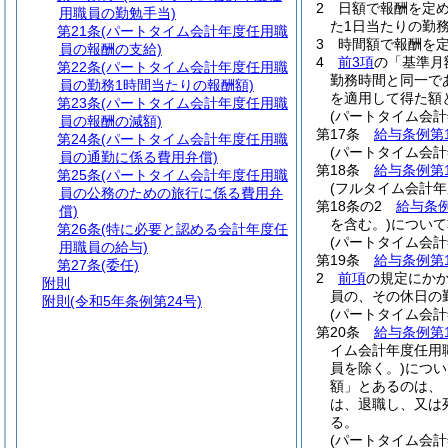
2
日額で報酬を定
用職員の勤勉手当)
た1日当たりの勤務
第21条
(パートタイム会計年度任用職
3
時間額で報酬を定
員の報酬の支給)
4
前3項
の「基準月
第22条
(パートタイム会計年度任用職
勤務時間と同一で
員の勤務1時間当たりの報酬額)
を適用して得た額
第23条
(パートタイム会計年度任用職
(パートタイム会
員の報酬の減額)
第17条
給与条例第
第24条
(パートタイム会計年度任用職
(パートタイム会
員の通勤に係る費用弁償)
第18条
給与条例第
第25条
(パートタイム会計年度任用職
(フルタイム会計年
員の公務のための旅行に係る費用弁
第18条の2
給与条例
償)
を含む。)
について
第26条
(特に必要と認める会計年度任
(パートタイム会
用職員の給与)
第19条
給与条例第
第27条
(委任)
2
前項
の規定にか
附則
員の、その休日の
附則
(令和5年条例第24号)
(パートタイム会
第20条
給与条例第
イム会計年度任用
員を除く。)
につい
額」とあるのは、
は、退職し、又は
る。
(パートタイム会