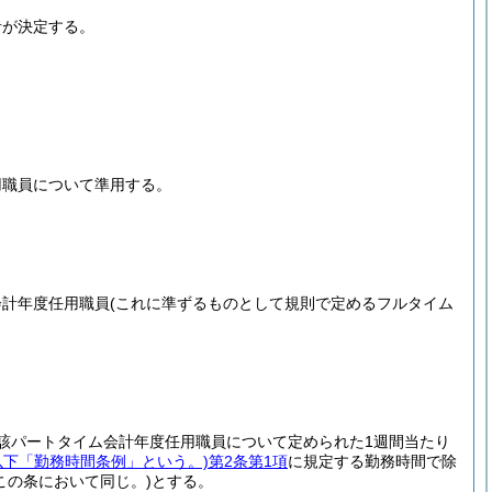
者が決定する。
用職員について準用する。
会計年度任用職員
(これに準ずるものとして規則で定めるフルタイム
該パートタイム会計年度任用職員について定められた1週間当たり
。以下「勤務時間条例」という。)
第2条第1項
に規定する勤務時間で除
この条において同じ。)
とする。