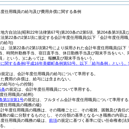
年度任用職員の給与及び費用弁償に関する条例
、地方自治法
(昭和22年法律第67号)
第203条の2第5項、第204条第3項
法第22条の2第1項に規定する会計年度任用職員
(以下「会計年度任用職
の給与)
は、法第22条の2第1項第2号により採用された会計年度任用職員
(以下
当、時間外勤務手当、宿日直手当、休日勤務手当及び期末手当をいい、
員」という。)
にあっては、報酬及び期末手当をいう。
与に関する条例
(平成16年美郷町条例第53号。以下「給与条例」という。
の規定は、会計年度任用職員の給与について準用する。
じた費用の弁償は、給与には含まれない。
の給与からの控除)
5条
の規定は、会計年度任用職員について準用する。
度任用職員の給料)
条第1項第1号
の規定は、フルタイム会計年度任用職員について準用する
度任用職員の職務の級)
会計年度任用職員の職務は、その職種ごとに、その複雑、困難及び責任
職務の級に分類するものとし、その分類の基準となるべき職務の内容は
年度任用職員の職務の級は、
前項
の規定に基づく基準に従い任命権者
(
る。