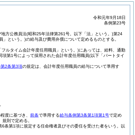
令和元年9月18日
条例第23号
及び地方公務員法
(昭和25年法律第261号。以下「法」という。)
第24
員」という。)
の給与及び費用弁償について定めるものとする。
「フルタイム会計年度任用職員」という。)
にあっては、給料、通勤
同項第1号によって採用された会計年度任用職員
(以下「パートタイ
)
第2条第3項
の規定は、会計年度任用職員の給与について準用す
。
の程度に基づき、
前条
で準用する
給与条例第3条第1項第1号
で定め
、規則で定める。
法第6条第1項に規定する任命権者及びその委任を受けた者をいう。以