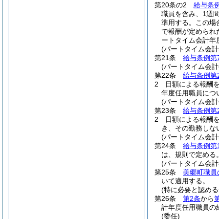
第20条の2
給与条例
職員を含み、1週
準用する。
この場
で報酬が定められ
ートタイム会計年
(パートタイム会
第21条
給与条例第
(パートタイム会
第22条
給与条例第
2
日額による報酬
年度任用職員につ
(パートタイム会
第23条
給与条例第
2
日額による報酬
き、その勤務しな
(パートタイム会
第24条
給与条例第
は、規則で定める
(パートタイム会
第25条
美郷町職員
いて適用する。
(特に必要と認め
第26条
第2条
から
計年度任用職員の
(委任)