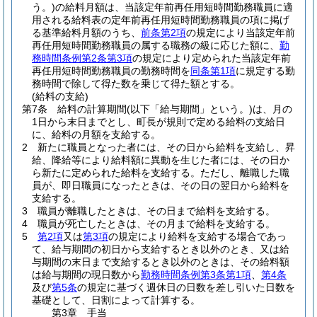
う。)
の給料月額は、当該定年前再任用短時間勤務職員に適
用される給料表の定年前再任用短時間勤務職員の項に掲げ
る基準給料月額のうち、
前条第2項
の規定により当該定年前
再任用短時間勤務職員の属する職務の級に応じた額に、
勤
務時間条例第2条第3項
の規定により定められた当該定年前
再任用短時間勤務職員の勤務時間を
同条第1項
に規定する勤
務時間で除して得た数を乗じて得た額とする。
(給料の支給)
第7条
給料の計算期間
(以下「給与期間」という。)
は、月の
1日から末日までとし、町長が規則で定める給料の支給日
に、給料の月額を支給する。
2
新たに職員となった者には、その日から給料を支給し、昇
給、降給等により給料額に異動を生じた者には、その日か
ら新たに定められた給料を支給する。
ただし、離職した職
員が、即日職員になったときは、その日の翌日から給料を
支給する。
3
職員が離職したときは、その日まで給料を支給する。
4
職員が死亡したときは、その月まで給料を支給する。
5
第2項
又は
第3項
の規定により給料を支給する場合であっ
て、給与期間の初日から支給するとき以外のとき、又は給
与期間の末日まで支給するとき以外のときは、その給料額
は給与期間の現日数から
勤務時間条例第3条第1項
、
第4条
及び
第5条
の規定に基づく週休日の日数を差し引いた日数を
基礎として、日割によって計算する。
第3章
手当