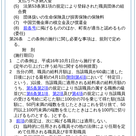
支払うべき納入金
(5)
法第53条第1項の規定により登録された職員団体の組
合費
(6)
団体扱いの生命保険及び損害保険の保険料
(7)
中国労働金庫の積立金及び償還金
(8)
前各号
に掲げるもののほか、町長が適当と認めるもの
(委任)
第26条
この条例の施行に関し必要な事項は、規則で定め
る。
附
則
(施行期日)
1
この条例は、平成16年10月1日から施行する。
(定年の引上げに伴う給与に関する特例措置)
2
当分の間、職員の給料月額は、当該職員が60歳に達した
日後における最初の4月1日
(
附則第4項
において「特定日」
という。)
以後、当該職員に適用される給料表の給料月額の
うち、
第5条第2項
の規定により当該職員の属する職務の級
並びに
第6条第1項
、
第2項
及び
第4項
の規定により当該職員
の受ける号給に応じた額に100分の70を乗じて得た額
(当該
額に、50円未満の端数を生じたときはこれを切り捨て、50
円以上100円未満の端数を生じたときはこれを100円に切り
上げるものとする。)
とする。
3
前項
の規定は、次に掲げる職員には適用しない。
(1)
臨時的に任用される職員その他の法律により任期を定
めて任用される職員及び非常勤職員