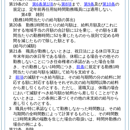
第19条の2
第6条第1項
から
第8項
まで、
第9条
及び
第10条
の
規定は、定年前再任用短時間勤務職員には適用しない。
第4章
雑則
(勤務1時間当たりの給与額の算出)
第20条
勤務1時間当たりの給与額は、給料月額及びこれに
対する地域手当の月額の合計額に12を乗じ、その額を1週
間当たりの勤務時間に52を乗じたものから規則で定める時
間を減じたもので除した額とする。
(給与の減額)
第21条
職員が勤務しないときは、祝日法による休日等又は
年末年始の休日等である場合、休暇による場合その他その
勤務しないことにつき任命権者の承認があった場合を除
き、その勤務しない1時間につき、
前条
に規定する勤務1時
間当たりの給与額を減額して給与を支給する。
2
前項
の減額すべき給与額は、その給与期間の分の給料に対
応する額に対応する額をそれぞれ次の給与期間以降の給料
から差し引くものとする。
ただし、退職又は、休職の場合
において減額すべき給与額が給料から差し引くことができ
ないときは、この条例に基づくその他の未支給の給与から
差し引くものとする。
3
職員が特に承認なくして勤務しなかった時間数は、その給
与期間の全時間数によって計算するものとし、その時間数
に1時間未満の端数を生じた場合の取扱いは、時間外勤務の
場合の例による。
第22条
削除