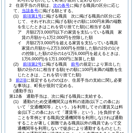
められるものとして町長が規則で定めるもの
2
住居手当の月額は、
次の各号
に掲げる職員の区分に応じ
て、
当該各号
に掲げる額とする。
(1)
前項第1号
に掲げる職員 次に掲げる職員の区分に応
じて、それぞれ次に掲げる額
(その額に100円未満の端数
を生じたときはこれを切り捨てた額)
に相当する額
ア
月額2万3,000円以下の家賃を支払っている職員 家
賃の月額から1万2,000円を控除した額
イ
月額2万3,000円を超える家賃を支払っている職員
家賃の月額から2万3,000円を控除した額の2分の1
(そ
の控除した額の2分の1が1万6,000円を超えるときは、
1万6,000円)
を1万1,000円に加算した額
(2)
前項第2号
に掲げる職員
前号
の規定により算出した
額の2分の1に相当する額
(その額に100円未満の端数を生
じたときは、これを切り捨てた額)
3
前2項
に規定するもののほか、住居手当の支給に関し必要
な事項は、町長が規則で定める。
(通勤手当)
第12条
通勤手当は、次に掲げる職員に支給する。
(1)
通勤のため交通機関又は有料の道路
(以下この条にお
いて「交通機関等」という。)
を利用してその運賃又は料
金
(以下この条において「運賃等」という。)
を負担する
ことを常例とする職員
(交通機関等を利用しなければ通勤
することが著しく困難である職員以外の職員であって交
通機関等を利用しないで徒歩により通勤するものとした