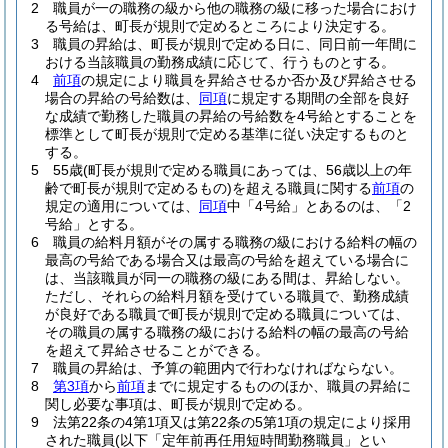
2
職員が一の職務の級から他の職務の級に移った場合におけ
る号給は、町長が規則で定めるところにより決定する。
3
職員の昇給は、町長が規則で定める日に、同日前一年間に
おける当該職員の勤務成績に応じて、行うものとする。
4
前項
の規定により職員を昇給させるか否か及び昇給させる
場合の昇給の号給数は、
同項
に規定する期間の全部を良好
な成績で勤務した職員の昇給の号給数を4号給とすることを
標準として町長が規則で定める基準に従い決定するものと
する。
5
55歳
(町長が規則で定める職員にあっては、56歳以上の年
齢で町長が規則で定めるもの)
を超える職員に関する
前項
の
規定の適用については、
同項
中「4号給」とあるのは、「2
号給」とする。
6
職員の給料月額がその属する職務の級における給料の幅の
最高の号給である場合又は最高の号給を超えている場合に
は、当該職員が同一の職務の級にある間は、昇給しない。
ただし、それらの給料月額を受けている職員で、勤務成績
が良好である職員で町長が規則で定める職員については、
その職員の属する職務の級における給料の幅の最高の号給
を超えて昇給させることができる。
7
職員の昇給は、予算の範囲内で行わなければならない。
8
第3項
から
前項
までに規定するもののほか、職員の昇給に
関し必要な事項は、町長が規則で定める。
9
法第22条の4第1項又は第22条の5第1項の規定により採用
された職員
(以下「定年前再任用短時間勤務職員」とい