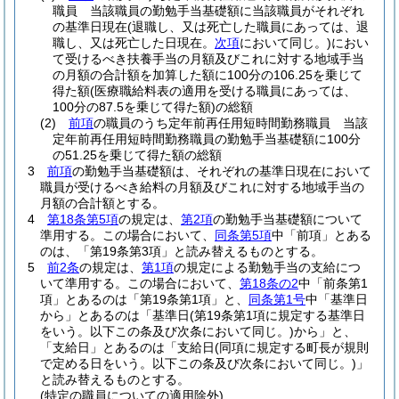
職員 当該職員の勤勉手当基礎額に当該職員がそれぞれ
の基準日現在
(退職し、又は死亡した職員にあっては、退
職し、又は死亡した日現在。
次項
において同じ。)
におい
て受けるべき扶養手当の月額及びこれに対する地域手当
の月額の合計額を加算した額に100分の106.25を乗じて
得た額
(医療職給料表の適用を受ける職員にあっては、
100分の87.5を乗じて得た額)
の総額
(2)
前項
の職員のうち定年前再任用短時間勤務職員 当該
定年前再任用短時間勤務職員の勤勉手当基礎額に100分
の51.25を乗じて得た額の総額
3
前項
の勤勉手当基礎額は、それぞれの基準日現在において
職員が受けるべき給料の月額及びこれに対する地域手当の
月額の合計額とする。
4
第18条第5項
の規定は、
第2項
の勤勉手当基礎額について
準用する。
この場合において、
同条第5項
中「前項」とある
のは、「第19条第3項」と読み替えるものとする。
5
前2条
の規定は、
第1項
の規定による勤勉手当の支給につ
いて準用する。
この場合において、
第18条の2
中「前条第1
項」とあるのは「第19条第1項」と、
同条第1号
中「基準日
から」とあるのは「基準日
(第19条第1項に規定する基準日
をいう。以下この条及び次条において同じ。)
から」と、
「支給日」とあるのは「支給日
(同項に規定する町長が規則
で定める日をいう。以下この条及び次条において同じ。)
」
と読み替えるものとする。
(特定の職員についての適用除外)