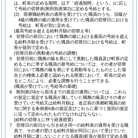
は、町長の定める期間。以下「経過期間」という。)
に応じ
て号給の切替表
(附則別表第2)
に定める号給とする。
(2)
医療職給料表の適用を受けていた職員のうち、旧級が
4級の職務の級の適用を受けていた職員の切替日における
号給は、町長が別に定める。
(最高号給を超える給料月額の切替え等)
4
切替日の前日において職務の級における最高の号給を超え
る給料月額を受けていた職員の切替日における号給は、町
長が規則で定める。
(切替日前の異動者の号給の調整)
5
切替日前に職務の級を異にして異動した職員及び町長の定
めるこれに準ずる職員の新号給については、その者が切替
日において職務の級を異にする異動等をしたものとした場
合との権衡上必要と認められる限度において、町長の定め
るところにより、必要な調整を行うことができる。
(職員が受けていた号給等の基礎)
6
附則第2項から前項までの規定の適用については、これら
の規定に規定する職員が属していた職務の級及びその者が
受けていた号給又は給料月額は、改正前の美郷町職員の給
与に関する条例第6条の規定及びこれらに基づく規則の規定
に従って定められたものでなければならない。
(給料の切替えに伴う経過措置)
7
切替日の前日から引き続き同一の給料表の適用を受ける職
員で、その者の受ける給料月額が同日において受けていた
給料月額に達しないこととなる職員
(町長が規則で定める職