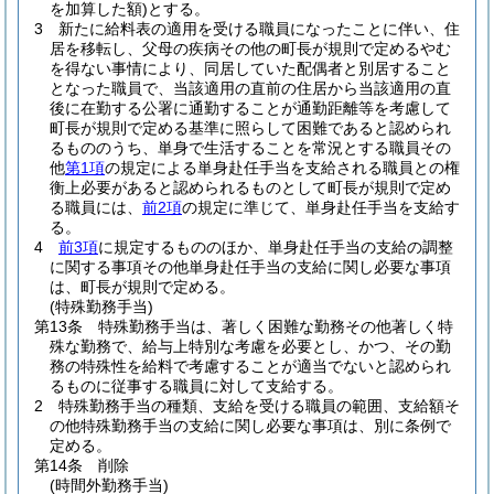
を加算した額)
とする。
3
新たに給料表の適用を受ける職員になったことに伴い、住
居を移転し、父母の疾病その他の町長が規則で定めるやむ
を得ない事情により、同居していた配偶者と別居すること
となった職員で、当該適用の直前の住居から当該適用の直
後に在勤する公署に通勤することが通勤距離等を考慮して
町長が規則で定める基準に照らして困難であると認められ
るもののうち、単身で生活することを常況とする職員その
他
第1項
の規定による単身赴任手当を支給される職員との権
衡上必要があると認められるものとして町長が規則で定め
る職員には、
前2項
の規定に準じて、単身赴任手当を支給す
る。
4
前3項
に規定するもののほか、単身赴任手当の支給の調整
に関する事項その他単身赴任手当の支給に関し必要な事項
は、町長が規則で定める。
(特殊勤務手当)
第13条
特殊勤務手当は、著しく困難な勤務その他著しく特
殊な勤務で、給与上特別な考慮を必要とし、かつ、その勤
務の特殊性を給料で考慮することが適当でないと認められ
るものに従事する職員に対して支給する。
2
特殊勤務手当の種類、支給を受ける職員の範囲、支給額そ
の他特殊勤務手当の支給に関し必要な事項は、別に条例で
定める。
第14条
削除
(時間外勤務手当)