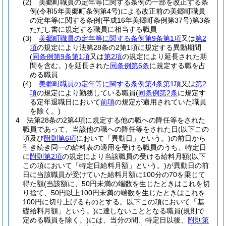
(2)
美郷町職員の定年等に関する条例の一部を改正する条
例
(令和5年美郷町条例第4号)
による改正前の美郷町職員
の定年等に関する条例
(平成16年美郷町条例第37号)
第3条
ただし書に規定する職員に相当する職員
(3)
美郷町職員の定年等に関する条例第9条第1項
又は
第2
項
の規定により法第28条の2第1項に規定する異動期間
(
同条例第9条第1項
又は
第2項
の規定により延長された期
間を含む。)
を延長された
同条例第6条
に規定する職を占
める職員
(4)
美郷町職員の定年等に関する条例第4条第1項
又は
第2
項
の規定により勤務している職員
(
同条例第2条
に規定す
る定年退職日において
前項
の規定が適用されていた職員
を除く。)
4
法第28条の2第4項に規定する他の職への降任等をされた
職員であって、当該他の職への降任等をされた日
(以下この
項及び
附則第6項
において「異動日」という。)
の前日から
引き続き同一の給料表の適用を受ける職員のうち、特定日
に
附則第2項
の規定により当該職員の受ける給料月額
(以下
この項において「特定日給料月額」という。)
が異動日の前
日に当該職員が受けていた給料月額に100分の70を乗じて
得た額
(当該額に、50円未満の端数を生じたときはこれを切
り捨て、50円以上100円未満の端数を生じたときはこれを
100円に切り上げるものとする。以下この項において「基
礎給料月額」という。)
に達しないこととなる職員
(規則で
定める職員を除く。)
には、当分の間、特定日以後、
附則第