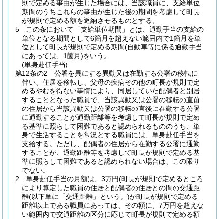
則で定める事由が生じた場合には、当該職員に、支給単位
期間のうちこれらの事由が生じた後の期間を考慮して町長
が規則で定める額を返納させるものとする。
5
この条において「支給単位期間」とは、通勤手当の支給の
単位となる期間として6箇月を超えない範囲内で1箇月を単
位として町長が規則で定める期間
(自動車等に係る通勤手当
にあっては、1箇月)
をいう。
(単身赴任手当)
第12条の2
公署を異にする異動又は在勤する公署の移転に
伴い、住居を移転し、父母の疾病その他の町長が規則で定
めるやむを得ない事情により、同居していた配偶者と別居
することとなった職員で、当該異動又は公署の移転の直前
の住居から当該異動又は公署の移転の直後に在勤する公署
に通勤することが通勤距離等を考慮して町長が規則で定め
る基準に照らして困難であると認められるもののうち、単
身で生活することを常況とする職員には、単身赴任手当を
支給する。
ただし、配偶者の住居から在勤する公署に通勤
することが、通勤距離等を考慮して町長が規則で定める基
準に照らして困難であると認められない場合は、この限り
でない。
2
単身赴任手当の月額は、3万円
(町長が規則で定めるところ
により算定した職員の住居と配偶者の住居との間の交通距
離
(以下単に「交通距離」という。)
が町長が規則で定める
距離以上である職員にあっては、その額に、7万円を超えな
い範囲内で交通距離の区分に応じて町長が規則で定める額