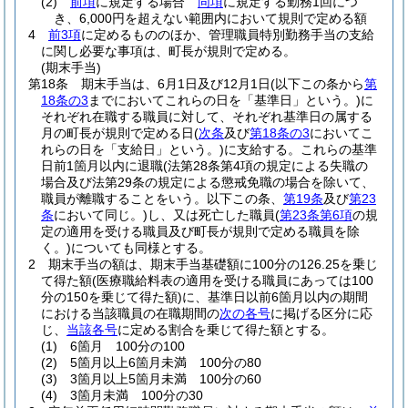
(2)
前項
に規定する場合
同項
に規定する勤務1回につ
き、6,000円を超えない範囲内において規則で定める額
4
前3項
に定めるもののほか、管理職員特別勤務手当の支給
に関し必要な事項は、町長が規則で定める。
(期末手当)
第18条
期末手当は、6月1日及び12月1日
(以下この条から
第
18条の3
までにおいてこれらの日を「基準日」という。)
に
それぞれ在職する職員に対して、それぞれ基準日の属する
月の町長が規則で定める日
(
次条
及び
第18条の3
においてこ
れらの日を「支給日」という。)
に支給する。
これらの基準
日前1箇月以内に退職
(法第28条第4項の規定による失職の
場合及び法第29条の規定による懲戒免職の場合を除いて、
職員が離職することをいう。以下この条、
第19条
及び
第23
条
において同じ。)
し、又は死亡した職員
(
第23条第6項
の規
定の適用を受ける職員及び町長が規則で定める職員を除
く。)
についても同様とする。
2
期末手当の額は、期末手当基礎額に100分の126.25を乗じ
て得た額
(医療職給料表の適用を受ける職員にあっては100
分の150を乗じて得た額)
に、基準日以前6箇月以内の期間
における当該職員の在職期間の
次の各号
に掲げる区分に応
じ、
当該各号
に定める割合を乗じて得た額とする。
(1)
6箇月 100分の100
(2)
5箇月以上6箇月未満 100分の80
(3)
3箇月以上5箇月未満 100分の60
(4)
3箇月未満 100分の30