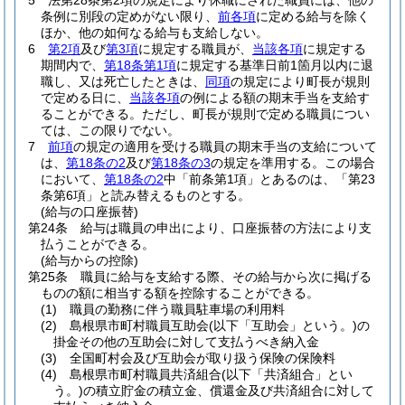
5
法第28条第2項の規定により休職にされた職員には、他の
条例に別段の定めがない限り、
前各項
に定める給与を除く
ほか、他の如何なる給与も支給しない。
6
第2項
及び
第3項
に規定する職員が、
当該各項
に規定する
期間内で、
第18条第1項
に規定する基準日前1箇月以内に退
職し、又は死亡したときは、
同項
の規定により町長が規則
で定める日に、
当該各項
の例による額の期末手当を支給す
ることができる。
ただし、町長が規則で定める職員につい
ては、この限りでない。
7
前項
の規定の適用を受ける職員の期末手当の支給について
は、
第18条の2
及び
第18条の3
の規定を準用する。
この場合
において、
第18条の2
中「前条第1項」とあるのは、「第23
条第6項」と読み替えるものとする。
(給与の口座振替)
第24条
給与は職員の申出により、口座振替の方法により支
払うことができる。
(給与からの控除)
第25条
職員に給与を支給する際、その給与から次に掲げる
ものの額に相当する額を控除することができる。
(1)
職員の勤務に伴う職員駐車場の利用料
(2)
島根県市町村職員互助会
(以下「互助会」という。)
の
掛金その他の互助会に対して支払うべき納入金
(3)
全国町村会及び互助会が取り扱う保険の保険料
(4)
島根県市町村職員共済組合
(以下「共済組合」とい
う。)
の積立貯金の積立金、償還金及び共済組合に対して