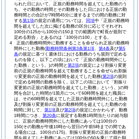
られた日において、正規の勤務時間を超えてした勤務のう
ち、その勤務の時間とその勤務をした日における正規の勤
務時間との合計が7時間45分に達するまでの間の勤務に対
する
第1項
の規定の適用については、
同項
中「正規の勤務時
間を超えてした次に掲げる勤務の区分に応じてそれぞれ
100分の125から100分の150までの範囲内で町長が規則で
定める割合」とあるのは「100分の100」とする。
4
正規の勤務時間外に勤務することを命ぜられ正規の勤務時
間外にした勤務
(
勤務時間条例第3条第1項
、
第4条
及び
第5
条
の規定に基づく週休日における勤務のうち規則で定める
ものを除く。以下この項において「正規の勤務時間外にし
た勤務」という。)
の時間と
第2項
の規定により割振り変更
前の正規の勤務時間を超えて勤務することを命ぜられ割振
り変更前の正規の勤務時間を超えてした勤務
(
第2項
の規則
で定める時間の勤務を除く。以下この項において「割振り
変更前の正規の勤務時間を超えてした勤務」という。)
の時
間を合計した時間が1箇月について60時間を超えた職員に
は、その60時間を超えてした正規の勤務時間外にした勤務
及び割振り変更前の正規の勤務時間を超えてした勤務の全
時間に対して、
第1項
及び
第2項
の規定にかかわらず、勤務
1時間につき、
第20条
に規定する勤務1時間当たりの給与額
に、正規の勤務時間外にした勤務にあっては100分の
150
(その勤務が午後10時から翌日の午前5時までの間であ
る場合には、100分の175)
、割振り変更前の正規の勤務時
間を超えてした勤務にあっては100分の50を乗じて得た額