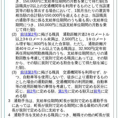
き、150,000円に支給単位期間の月数を乗じて得た額
(当
該職員が2以上の交通機関等を利用するものとして当該運
賃等の額を算出する場合において、1箇月当たりの運賃等
相当額の合計額が150,000円を超えるときは、当該職員
の通勤手当に係る支給単位期間のうち最も長い支給単位
期間につき、150,000円に当該支給単位期間の月数を乗
じて得た額)
(2)
前項第2号
に掲げる職員 通勤距離片道2キロメートル
以上3キロメートル未満は、2,500円とし、1キロメート
ル増す毎に800円を加えた合算額。
ただし、通勤距離片
道40キロメートル以上である職員は、32,900円
(定年前
再任用短時間勤務職員のうち、支給単位期間当たりの通
勤回数を考慮して規則で定める職員にあっては、その額
から、その額に規則で定める割合を乗じて得た額を減じ
た額)
。
(3)
前項第3号
に掲げる職員 交通機関等を利用せず、か
つ、自動車等を使用しないで、徒歩により通勤するもの
とした場合の通勤距離、交通機関等の利用距離、自動車
等の使用距離等の事情を考慮して、規則で定める区分に
応じ、
前2号
に定める額、
第1号
に定める額又は
前号
に定
める額
3
通勤手当は、支給単位期間
(町長が規則で定める通勤手当
にあっては、町長が規則で定める期間)
に係る最初の月の町
長が規則で定める日に支給する。
4
通勤手当を支給される職員につき、離職その他の町長が規