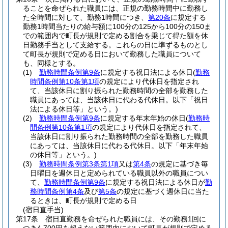
ることを命ぜられた職員には、正規の勤務時間中に勤務し
た全時間に対して、勤務1時間につき、
第20条
に規定する
勤務1時間当たりの給与額に100分の125から100分の150ま
での範囲内で町長が規則で定める割合を乗じて得た額を休
日勤務手当として支給する。
これらの日に準ずるものとし
て町長が規則で定める日において勤務した職員について
も、同様とする。
(1)
勤務時間条例第9条
に規定する祝日法による休日
(
勤務
時間条例第10条第1項
の規定により代休日を指定され
て、当該休日に割り振られた勤務時間の全部を勤務した
職員にあっては、当該休日に代わる代休日。以下「祝日
法による休日等」という。)
(2)
勤務時間条例第9条
に規定する年末年始の休日
(
勤務時
間条例第10条第1項
の規定により代休日を指定されて、
当該休日に割り振られた勤務時間の全部を勤務した職員
にあっては、当該休日に代わる代休日。以下「年末年始
の休日等」という。)
(3)
勤務時間条例第3条第1項
又は
第4条
の規定に基づき毎
日曜日を週休日と定められている職員以外の職員につい
て、
勤務時間条例第9条
に規定する祝日法による休日が
勤
務時間条例第4条
及び
第5条
の規定に基づく週休日に当た
るときは、町長が規則で定める日
(宿日直手当)
第17条
宿日直勤務を命ぜられた職員には、その勤務1回に