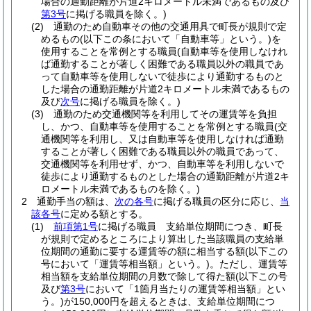
場合の通勤距離が片道2キロメートル未満であるもの及び
第3号
に掲げる職員を除く。)
(2)
通勤のため自動車その他の交通用具で町長が規則で定
めるもの
(以下この条において「自動車等」という。)
を
使用することを常例とする職員
(自動車等を使用しなけれ
ば通勤することが著しく困難である職員以外の職員であ
って自動車等を使用しないで徒歩により通勤するものと
した場合の通勤距離が片道2キロメートル未満であるもの
及び
次号
に掲げる職員を除く。)
(3)
通勤のため交通機関等を利用してその運賃等を負担
し、かつ、自動車等を使用することを常例とする職員
(交
通機関等を利用し、又は自動車等を使用しなければ通勤
することが著しく困難である職員以外の職員であって、
交通機関等を利用せず、かつ、自動車等を利用しないで
徒歩により通勤するものとした場合の通勤距離が片道2キ
ロメートル未満であるものを除く。)
2
通勤手当の額は、
次の各号
に掲げる職員の区分に応じ、
当
該各号
に定める額とする。
(1)
前項第1号
に掲げる職員 支給単位期間につき、町長
が規則で定めるところにより算出した当該職員の支給単
位期間の通勤に要する運賃等の額に相当する額
(以下この
号において「運賃等相当額」という。)
。
ただし、運賃等
相当額を支給単位期間の月数で除して得た額
(以下この号
及び
第3号
において「1箇月当たりの運賃等相当額」とい
う。)
が150,000円を超えるときは、支給単位期間につ