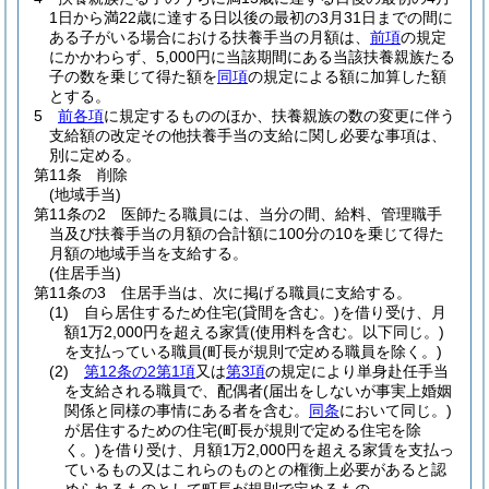
1日から満22歳に達する日以後の最初の3月31日までの間に
ある子がいる場合における扶養手当の月額は、
前項
の規定
にかかわらず、5,000円に当該期間にある当該扶養親族たる
子の数を乗じて得た額を
同項
の規定による額に加算した額
とする。
5
前各項
に規定するもののほか、扶養親族の数の変更に伴う
支給額の改定その他扶養手当の支給に関し必要な事項は、
別に定める。
第11条
削除
(地域手当)
第11条の2
医師たる職員には、当分の間、給料、管理職手
当及び扶養手当の月額の合計額に100分の10を乗じて得た
月額の地域手当を支給する。
(住居手当)
第11条の3
住居手当は、次に掲げる職員に支給する。
(1)
自ら居住するため住宅
(貸間を含む。)
を借り受け、月
額1万2,000円を超える家賃
(使用料を含む。以下同じ。)
を支払っている職員
(町長が規則で定める職員を除く。)
(2)
第12条の2第1項
又は
第3項
の規定により単身赴任手当
を支給される職員で、配偶者
(届出をしないが事実上婚姻
関係と同様の事情にある者を含む。
同条
において同じ。)
が居住するための住宅
(町長が規則で定める住宅を除
く。)
を借り受け、月額1万2,000円を超える家賃を支払っ
ているもの又はこれらのものとの権衡上必要があると認