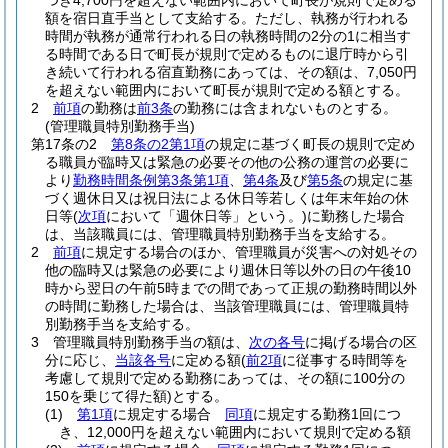
つき4,700円を超えない範囲内において町長が規則で定める
額を宿日直手当として支給する。
ただし、執務が行われる
時間が執務が通常行われる日の執務時間の2分の1に相当す
る時間である日で町長が規則で定めるものに退庁時から引
き続いて行われる宿直勤務にあっては、その額は、7,050円
を超えない範囲内において町長が規則で定める額とする。
2
前項
の勤務は
前3条
の勤務には含まれないものとする。
(管理職員特別勤務手当)
第17条の2
第8条の2第1項
の規定に基づく町長の規則で定め
る職員が臨時又は緊急の必要その他の公務の運営の必要に
より
勤務時間条例第3条第1項
、
第4条
及び
第5条
の規定に基
づく週休日又は祝日法による休日等若しくは年末年始の休
日等
(
次項
において「週休日等」という。)
に勤務した場合
は、当該職員には、管理職員特別勤務手当を支給する。
2
前項
に規定する場合のほか、管理職員が災害への対処その
他の臨時又は緊急の必要により週休日等以外の日の午後10
時から翌日の午前5時までの間であって正規の勤務時間以外
の時間に勤務した場合は、当該管理職員には、管理職員特
別勤務手当を支給する。
3
管理職員特別勤務手当の額は、
次の各号
に掲げる場合の区
分に応じ、
当該各号
に定める額
(
前2項
に従事する時間等を
考慮して規則で定める勤務にあっては、その額に100分の
150を乗じて得た額)
とする。
(1)
第1項
に規定する場合
同項
に規定する勤務1回につ
き、12,000円を超えない範囲内において規則で定める額