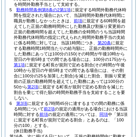
を時間外勤務手当として支給する。
5
勤務時間条例第8条の2第1項
に規定する時間外勤務代休時
間を指定された場合において、当該時間外勤務代休時間に
職員が勤務しなかったときは、
前項
に規定する60時間を超
えてした正規の勤務時間外にした勤務及び割振り変更前の
正規の勤務時間を超えてした勤務の全時間のうち当該時間
外勤務代休時間の指定に代えられた時間外勤務手当の支給
に係る時間に対しては、当該1時間につき、
第20条
に規定
する勤務時間1時間当たりの給与額に、正規の勤務時間外に
した勤務にあっては100分の150
(その時間が午後10時から
翌日の午前5時までの間である場合には、100分の175)
から
第1項
に規定する町長が規則で定める割合
(その時間が午後
10時から翌日の午前5時までの間である場合には、その割
合に100分の25を加算した割合)
を減じた割合、割振り変更
前の正規の勤務時間を超えてした勤務にあっては100分の
50から
第2項
に規定する町長が規則で定める割合を減じた
割合を乗じて得た額の時間外勤務手当を支給することを要
しない。
6
第3項
に規定する7時間45分に達するまでの間の勤務に係
る時間について
前2項
の規定の適用がある場合における当該
時間に対する
前項
の規定の適用については、
同項
中「第1項
に規定する町長が規則で定める割合」とあるのは、「100
分の100」とする。
(休日勤務手当)
第16条
次に掲げる日において、正規の勤務時間中に勤務す