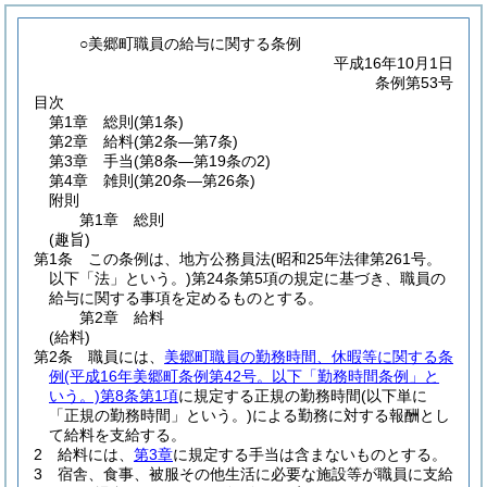
○美郷町職員の給与に関する条例
平成16年10月1日
条例第53号
目次
第1章
総則
(第1条)
第2章
給料
(第2条―第7条)
第3章
手当
(第8条―第19条の2)
第4章
雑則
(第20条―第26条)
附則
第1章
総則
(趣旨)
第1条
この条例は、地方公務員法
(昭和25年法律第261号。
以下「法」という。)
第24条第5項の規定に基づき、職員の
給与に関する事項を定めるものとする。
第2章
給料
(給料)
第2条
職員には、
美郷町職員の勤務時間、休暇等に関する条
例
(平成16年美郷町条例第42号。以下「勤務時間条例」と
いう。)
第8条第1項
に規定する正規の勤務時間
(以下単に
「正規の勤務時間」という。)
による勤務に対する報酬とし
て給料を支給する。
2
給料には、
第3章
に規定する手当は含まないものとする。
3
宿舎、食事、被服その他生活に必要な施設等が職員に支給