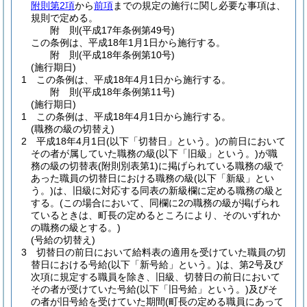
附則第2項
から
前項
までの規定の施行に関し必要な事項は、
規則で定める。
附
則
(平成17年
条例第49号)
この条例は、平成18年1月1日から施行する。
附
則
(平成18年
条例第10号)
(施行期日)
1
この条例は、平成18年4月1日から施行する。
附
則
(平成18年
条例第11号)
(施行期日)
1
この条例は、平成18年4月1日から施行する。
(職務の級の切替え)
2
平成18年4月1日
(以下「切替日」という。)
の前日において
その者が属していた職務の級
(以下「旧級」という。)
が職
務の級の切替表
(附則別表第1)
に掲げられている職務の級で
あった職員の切替日における職務の級
(以下「新級」とい
う。)
は、旧級に対応する同表の新級欄に定める職務の級と
する。
(この場合において、同欄に2の職務の級が掲げられ
ているときは、町長の定めるところにより、そのいずれか
の職務の級とする。)
(号給の切替え)
3
切替日の前日において給料表の適用を受けていた職員の切
替日における号給
(以下「新号給」という。)
は、第2号及び
次項に規定する職員を除き、旧級、切替日の前日において
その者が受けていた号給
(以下「旧号給」という。)
及びそ
の者が旧号給を受けていた期間
(町長の定める職員にあって