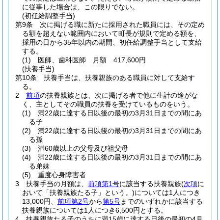
に従事した場合は、この限りでない。
(初任給調整手当)
第9条
次に掲げる職に新たに採用された職員には、その定め
る額を超えない範囲内において町長が規則で定める額を、
採用の日から35年以内の期間、初任給調整手当として支給
する。
(1)
医師、歯科医師 月額 417,600円
(扶養手当)
第10条
扶養手当は、扶養親族のある職員に対して支給す
る。
2
前項
の扶養親族とは、次に掲げる者で他に生計の途がな
く、主としてその職員の扶養を受けているものをいう。
(1)
満22歳に達する日以後の最初の3月31日までの間にあ
る子
(2)
満22歳に達する日以後の最初の3月31日までの間にあ
る孫
(3)
満60歳以上の父母及び祖父母
(4)
満22歳に達する日以後の最初の3月31日までの間にあ
る弟妹
(5)
重度心身障害者
3
扶養手当の月額は、
前項第1号
に該当する扶養親族
(
次項
に
おいて「扶養親族たる子」という。)
については1人につき
13,000円、
前項第2号
から
第5号
までのいずれかに該当する
扶養親族については1人につき6,500円とする。
4
扶養親族たる子のうちに満15歳に達する日後の最初の4月