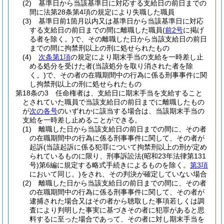
(2)
基準日から当該基準日に対応する支給日の前日までの
間に法第28条第4項の規定により失職した職員
(3)
基準日前1箇月以内又は基準日から当該基準日に対応
する支給日の前日までの間に離職した職員
(
前2号
に掲げ
る者を除く。)
で、その離職した日から当該支給日の前日
までの間に拘禁刑以上の刑に処せられたもの
(4)
次条第1項
の規定により期末手当の支給を一時差し止
める処分を受けた者
(当該処分を取り消された者を除
く。)
で、その者の在職期間中の行為に係る刑事事件に関
し拘禁刑以上の刑に処せられたもの
第18条の3
任命権者は、支給日に期末手当を支給すること
とされていた職員で当該支給日の前日までに離職したもの
が
次の各号
のいずれかに該当する場合は、当該期末手当の
支給を一時差し止めることができる。
(1)
離職した日から当該支給日の前日までの間に、その者
の在職期間中の行為に係る刑事事件に関して、その者が
起訴
(当該起訴に係る犯罪について拘禁刑以上の刑が定め
られているものに限り、刑事訴訟法
(昭和23年法律第131
号)
第6編に規定する略式手続きによるものを除く。
第3項
において同じ。)
をされ、その判決が確定していない場合
(2)
離職した日から当該支給日の前日までの間に、その者
の在職期間中の行為に係る刑事事件に関して、その者が
逮捕された場合又はその者から聴取した事項若しくは調
査により判明した事実に基づきその者に犯罪があると思
料するに至った場合であって、その者に対し期末手当を