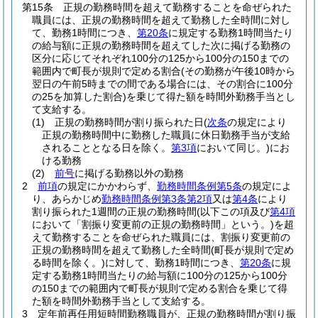
第15条
正規の勤務時間を超えて勤務することを命ぜられた
職員には、正規の勤務時間を超えて勤務した全時間に対し
て、勤務1時間につき、
第20条
に規定する勤務1時間当たり
の給与額に正規の勤務時間を超えてした次に掲げる勤務の
区分に応じてそれぞれ100分の125から100分の150までの
範囲内で町長が規則で定める割合
(その勤務が午後10時から
翌日の午前5時までの間である場合には、その割合に100分
の25を加算した割合)
を乗じて得た額を時間外勤務手当とし
て支給する。
(1)
正規の勤務時間が割り振られた日
(
次条
の規定により
正規の勤務時間中に勤務した職員に休日勤務手当が支給
されることとなる日を除く。
第3項
において同じ。)
にお
ける勤務
(2)
前号
に掲げる勤務以外の勤務
2
前項
の規定にかかわらず、
勤務時間条例第5条
の規定によ
り、あらかじめ
勤務時間条例第3条第2項
又は
第4条
により
割り振られた1週間の正規の勤務時間
(以下この項及び
第4項
において「割振り変更前の正規の勤務時間」という。)
を超
えて勤務することを命ぜられた職員には、割振り変更前の
正規の勤務時間を超えて勤務した全時間
(町長が規則で定め
る時間を除く。)
に対して、勤務1時間につき、
第20条
に規
定する勤務1時間当たりの給与額に100分の125から100分
の150までの範囲内で町長が規則で定める割合を乗じて得
た額を時間外勤務手当として支給する。
3
定年前再任用短時間勤務職員が、正規の勤務時間が割り振