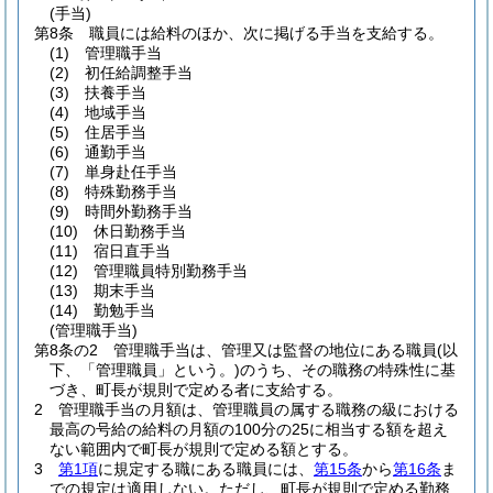
(手当)
第8条
職員には給料のほか、次に掲げる手当を支給する。
(1)
管理職手当
(2)
初任給調整手当
(3)
扶養手当
(4)
地域手当
(5)
住居手当
(6)
通勤手当
(7)
単身赴任手当
(8)
特殊勤務手当
(9)
時間外勤務手当
(10)
休日勤務手当
(11)
宿日直手当
(12)
管理職員特別勤務手当
(13)
期末手当
(14)
勤勉手当
(管理職手当)
第8条の2
管理職手当は、管理又は監督の地位にある職員
(以
下、「管理職員」という。)
のうち、その職務の特殊性に基
づき、町長が規則で定める者に支給する。
2
管理職手当の月額は、管理職員の属する職務の級における
最高の号給の給料の月額の100分の25に相当する額を超え
ない範囲内で町長が規則で定める額とする。
3
第1項
に規定する職にある職員には、
第15条
から
第16条
ま
での規定は適用しない。
ただし、町長が規則で定める勤務