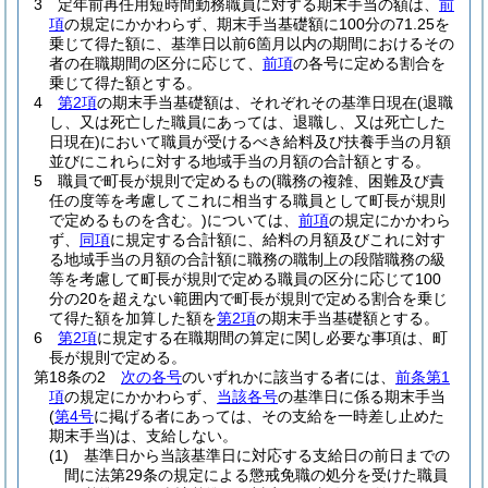
3
定年前再任用短時間勤務職員に対する期末手当の額は、
前
項
の規定にかかわらず、期末手当基礎額に100分の71.25を
乗じて得た額に、基準日以前6箇月以内の期間におけるその
者の在職期間の区分に応じて、
前項
の各号に定める割合を
乗じて得た額とする。
4
第2項
の期末手当基礎額は、それぞれその基準日現在
(退職
し、又は死亡した職員にあっては、退職し、又は死亡した
日現在)
において職員が受けるべき給料及び扶養手当の月額
並びにこれらに対する地域手当の月額の合計額とする。
5
職員で町長が規則で定めるもの
(職務の複雑、困難及び責
任の度等を考慮してこれに相当する職員として町長が規則
で定めるものを含む。)
については、
前項
の規定にかかわら
ず、
同項
に規定する合計額に、給料の月額及びこれに対す
る地域手当の月額の合計額に職務の職制上の段階職務の級
等を考慮して町長が規則で定める職員の区分に応じて100
分の20を超えない範囲内で町長が規則で定める割合を乗じ
て得た額を加算した額を
第2項
の期末手当基礎額とする。
6
第2項
に規定する在職期間の算定に関し必要な事項は、町
長が規則で定める。
第18条の2
次の各号
のいずれかに該当する者には、
前条第1
項
の規定にかかわらず、
当該各号
の基準日に係る期末手当
(
第4号
に掲げる者にあっては、その支給を一時差し止めた
期末手当)
は、支給しない。
(1)
基準日から当該基準日に対応する支給日の前日までの
間に法第29条の規定による懲戒免職の処分を受けた職員