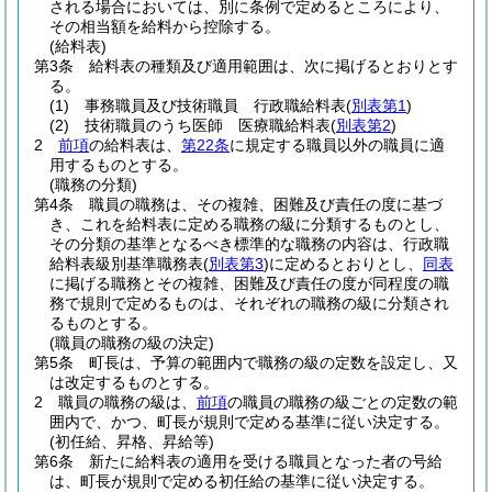
される場合においては、別に条例で定めるところにより、
その相当額を給料から控除する。
(給料表)
第3条
給料表の種類及び適用範囲は、次に掲げるとおりとす
る。
(1)
事務職員及び技術職員 行政職給料表
(
別表第1
)
(2)
技術職員のうち医師 医療職給料表
(
別表第2
)
2
前項
の給料表は、
第22条
に規定する職員以外の職員に適
用するものとする。
(職務の分類)
第4条
職員の職務は、その複雑、困難及び責任の度に基づ
き、これを給料表に定める職務の級に分類するものとし、
その分類の基準となるべき標準的な職務の内容は、行政職
給料表級別基準職務表
(
別表第3
)
に定めるとおりとし、
同表
に掲げる職務とその複雑、困難及び責任の度が同程度の職
務で規則で定めるものは、それぞれの職務の級に分類され
るものとする。
(職員の職務の級の決定)
第5条
町長は、予算の範囲内で職務の級の定数を設定し、又
は改定するものとする。
2
職員の職務の級は、
前項
の職員の職務の級ごとの定数の範
囲内で、かつ、町長が規則で定める基準に従い決定する。
(初任給、昇格、昇給等)
第6条
新たに給料表の適用を受ける職員となった者の号給
は、町長が規則で定める初任給の基準に従い決定する。