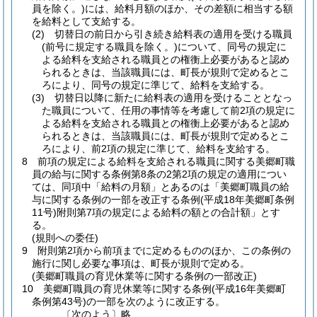
員を除く。)
には、給料月額のほか、その差額に相当する額
を給料として支給する。
(2)
切替日の前日から引き続き給料表の適用を受ける職員
(前号に規定する職員を除く。)
について、同号の規定に
よる給料を支給される職員との権衡上必要があると認め
られるときは、当該職員には、町長が規則で定めるとこ
ろにより、同号の規定に準じて、給料を支給する。
(3)
切替日以降に新たに給料表の適用を受けることとなっ
た職員について、任用の事情等を考慮して前2項の規定に
よる給料を支給される職員との権衡上必要があると認め
られるときは、当該職員には、町長が規則で定めるとこ
ろにより、前2項の規定に準じて、給料を支給する。
8
前項の規定による給料を支給される職員に関する美郷町職
員の給与に関する条例第8条の2第2項の規定の適用につい
ては、同項中「給料の月額」とあるのは「美郷町職員の給
与に関する条例の一部を改正する条例
(平成18年美郷町条例
11号)
附則第7項の規定による給料の額との合計額」とす
る。
(規則への委任)
9
附則第2項から前項までに定めるもののほか、この条例の
施行に関し必要な事項は、町長が規則で定める。
(美郷町職員の育児休業等に関する条例の一部改正)
10
美郷町職員の育児休業等に関する条例
(平成16年美郷町
条例第43号)
の一部を次のように改正する。
〔次のよう〕略