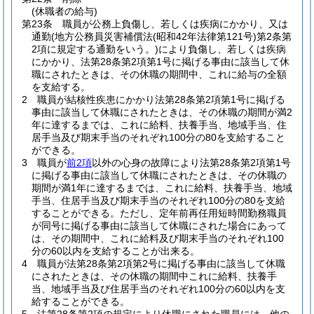
(休職者の給与)
第23条
職員が公務上負傷し、若しくは疾病にかかり、又は
通勤
(地方公務員災害補償法
(昭和42年法律第121号)
第2条第
2項に規定する通勤をいう。)
により負傷し、若しくは疾病
にかかり、法第28条第2項第1号に掲げる事由に該当して休
職にされたときは、その休職の期間中、これに給与の全額
を支給する。
2
職員が結核性疾患にかかり法第28条第2項第1号に掲げる
事由に該当して休職にされたときは、その休職の期間が満2
年に達するまでは、これに給料、扶養手当、地域手当、住
居手当及び期末手当のそれぞれ100分の80を支給すること
ができる。
3
職員が
前2項
以外の心身の故障により法第28条第2項第1号
に掲げる事由に該当して休職にされたときは、その休職の
期間が満1年に達するまでは、これに給料、扶養手当、地域
手当、住居手当及び期末手当のそれぞれ100分の80を支給
することができる。
ただし、定年前再任用短時間勤務職員
が同号に掲げる事由に該当して休職にされた場合にあって
は、その期間中、これに給料及び期末手当のそれぞれ100
分の60以内を支給することが出来る。
4
職員が法第28条第2項第2号に掲げる事由に該当して休職
にされたときは、その休職の期間中これに給料、扶養手
当、地域手当及び住居手当のそれぞれ100分の60以内を支
給することができる。