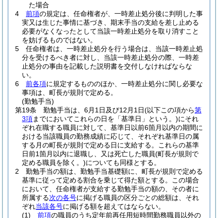
た場合
4
前項
の規定は、任命権者が、一時差止処分後に判明した事
実又は生じた事情に基づき、期末手当の支給を差し止める
必要がなくなったとして当該一時差止処分を取り消すこと
を妨げるものではない。
5
任命権者は、一時差止処分を行う場合は、当該一時差止処
分を受けるべき者に対し、当該一時差止処分の際、一時差
止処分の事由を記載した説明書を交付しなければならな
い。
6
前各項
に規定するもののほか、一時差止処分に関し必要な
事項は、町長が規則で定める。
(勤勉手当)
第19条
勤勉手当は、6月1日及び12月1日
(以下この項から
第
3項
までにおいてこれらの日を「基準日」という。)
にそれ
ぞれ在職する職員に対して、基準日以前6箇月以内の期間に
おける当該職員の勤務成績に応じて、それぞれ基準日の属
する月の町長が規則で定める日に支給する。
これらの基準
日前1箇月以内に退職し、又は死亡した職員
(町長が規則で
定める職員を除く。)
についても同様とする。
2
勤勉手当の額は、勤勉手当基礎額に、町長が規則で定める
基準に従って定める割合を乗じて得た額とする。
この場合
において、任命権者が支給する勤勉手当の額の、その者に
所属する
次の各号
に掲げる職員の区分ごとの総額は、それ
ぞれ
当該各号
に掲げる額を超えてはならない。
(1)
前項
の職員のうち定年前再任用短時間勤務職員以外の