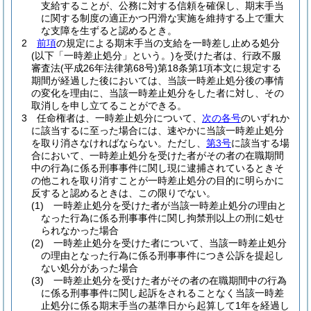
支給することが、公務に対する信頼を確保し、期末手当
に関する制度の適正かつ円滑な実施を維持する上で重大
な支障を生ずると認めるとき。
2
前項
の規定による期末手当の支給を一時差し止める処分
(以下「一時差止処分」という。)
を受けた者は、行政不服
審査法
(平成26年法律第68号)
第18条第1項本文に規定する
期間が経過した後においては、当該一時差止処分後の事情
の変化を理由に、当該一時差止処分をした者に対し、その
取消しを申し立てることができる。
3
任命権者は、一時差止処分について、
次の各号
のいずれか
に該当するに至った場合には、速やかに当該一時差止処分
を取り消さなければならない。
ただし、
第3号
に該当する場
合において、一時差止処分を受けた者がその者の在職期間
中の行為に係る刑事事件に関し現に逮捕されているときそ
の他これを取り消すことが一時差止処分の目的に明らかに
反すると認めるときは、この限りでない。
(1)
一時差止処分を受けた者が当該一時差止処分の理由と
なった行為に係る刑事事件に関し拘禁刑以上の刑に処せ
られなかった場合
(2)
一時差止処分を受けた者について、当該一時差止処分
の理由となった行為に係る刑事事件につき公訴を提起し
ない処分があった場合
(3)
一時差止処分を受けた者がその者の在職期間中の行為
に係る刑事事件に関し起訴をされることなく当該一時差
止処分に係る期末手当の基準日から起算して1年を経過し