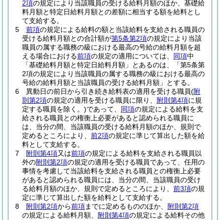
2項
の規定により当該職員の受ける給料月額のほか、基礎給
料月額と特定日給料月額との差額に相当する額を給料とし
て支給する。
5
前項
の規定による給料の額と当該給料を支給される職員の
受ける給料月額との合計額が
第5条第2項
の規定により当該
職員の属する職務の級における最高の号給の給料月額を超
える場合における
前項
の規定の適用については、
同項
中
「基礎給料月額と特定日給料月額」とあるのは、「第5条第
2項の規定により当該職員の属する職務の級における最高の
号給の給料月額と当該職員の受ける給料月額」とする。
6
異動日の前日から引き続き給料表の適用を受ける職員
(
附
則第2項
の規定の適用を受ける職員に限り、
附則第4項
に規
定する職員を除く。)
であって、
同項
の規定による給料を支
給される職員との権衡上必要があると認められる職員に
は、当分の間、当該職員の受ける給料月額のほか、規則で
定めるところにより、
前2項
の規定に準じて算出した額を給
料として支給する。
7
附則第4項
又は
前項
の規定による給料を支給される職員以
外の
附則第2項
の規定の適用を受ける職員であって、任用の
事情を考慮して当該給料を支給される職員との権衡上必要
があると認められる職員には、当分の間、当該職員の受け
る給料月額のほか、規則で定めるところにより、
前3項
の規
定に準じて算出した額を給料として支給する。
8
附則第2項
から
前項
までに定めるもののほか、
附則第2項
の規定による給料月額、
附則第4項
の規定による給料その他