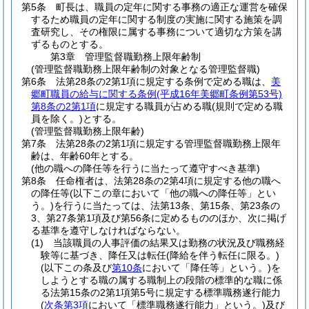
第5条
町長は、職員の定年に関する事務の適正な運営を確保
するため職員の定年に関する制度の実施に関する施策を調
査研究し、その権限に属する事務について適切な方策を講
ずるものとする。
第3章
管理監督職勤務上限年齢制
(管理監督職勤務上限年齢制の対象となる管理監督職)
第6条
法第28条の2第1項に規定する条例で定める職は、
美
郷町職員の給与に関する条例
(平成16年美郷町条例第53号)
第8条の2第1項
に規定する職員が占める職
(規則で定める職
員を除く。)
とする。
(管理監督職勤務上限年齢)
第7条
法第28条の2第1項に規定する管理監督職勤務上限年
齢は、年齢60年とする。
(他の職への降任等を行うに当たって遵守すべき基準)
第8条
任命権者は、法第28条の2第4項に規定する他の職へ
の降任等
(以下この章において「他の職への降任等」とい
う。)
を行うに当たっては、法第13条、第15条、第23条の
3、第27条第1項及び第56条に定めるもののほか、次に掲げ
る基準を遵守しなければならない。
(1)
当該職員の人事評価の結果又は勤務の状況及び職務経
験等に基づき、降任又は転任
(降給を伴う転任に限る。)
(以下この条及び
第10条
において「降任等」という。)
を
しようとする職の属する職制上の段階の標準的な職に係
る法第15条の2第1項第5号に規定する標準職務遂行能力
(
次条第3項
において「標準職務遂行能力」という。)
及び