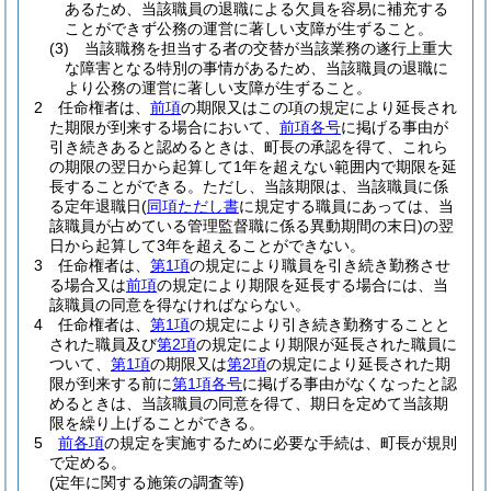
あるため、当該職員の退職による欠員を容易に補充する
ことができず公務の運営に著しい支障が生ずること。
(3)
当該職務を担当する者の交替が当該業務の遂行上重大
な障害となる特別の事情があるため、当該職員の退職に
より公務の運営に著しい支障が生ずること。
2
任命権者は、
前項
の期限又はこの項の規定により延長され
た期限が到来する場合において、
前項各号
に掲げる事由が
引き続きあると認めるときは、町長の承認を得て、これら
の期限の翌日から起算して1年を超えない範囲内で期限を延
長することができる。
ただし、当該期限は、当該職員に係
る定年退職日
(
同項ただし書
に規定する職員にあっては、当
該職員が占めている管理監督職に係る異動期間の末日)
の翌
日から起算して3年を超えることができない。
3
任命権者は、
第1項
の規定により職員を引き続き勤務させ
る場合又は
前項
の規定により期限を延長する場合には、当
該職員の同意を得なければならない。
4
任命権者は、
第1項
の規定により引き続き勤務することと
された職員及び
第2項
の規定により期限が延長された職員に
ついて、
第1項
の期限又は
第2項
の規定により延長された期
限が到来する前に
第1項各号
に掲げる事由がなくなったと認
めるときは、当該職員の同意を得て、期日を定めて当該期
限を繰り上げることができる。
5
前各項
の規定を実施するために必要な手続は、町長が規則
で定める。
(定年に関する施策の調査等)