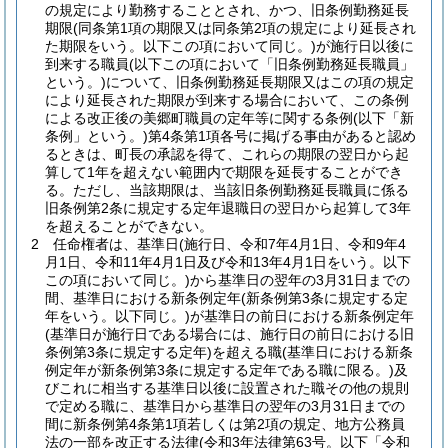
の規定により勤務することとされ、かつ、旧条例勤務延長
期限
(同条第1項の期限又は同条第2項の規定により延長され
た期限をいう。以下この項において同じ。)
が施行日以後に
到来する職員
(以下この項において「旧条例勤務延長職員」
という。)
について、旧条例勤務延長期限又はこの項の規定
により延長された期限が到来する場合において、この条例
による改正後の美郷町職員の定年等に関する条例
(以下「新
条例」という。)
第4条第1項各号に掲げる事由があると認め
るときは、町長の承認を得て、これらの期限の翌日から起
算して1年を超えない範囲内で期限を延長することができ
る。
ただし、当該期限は、当該旧条例勤務延長職員に係る
旧条例第2条に規定する定年退職日の翌日から起算して3年
を超えることができない。
2
任命権者は、基準日
(施行日、令和7年4月1日、令和9年4
月1日、令和11年4月1日及び令和13年4月1日をいう。以下
この項において同じ。)
から基準日の翌年の3月31日までの
間、基準日における新条例定年
(新条例第3条に規定する定
年をいう。以下同じ。)
が基準日の前日における新条例定年
(基準日が施行日である場合には、施行日の前日における旧
条例第3条に規定する定年)
を超える職
(基準日における新条
例定年が新条例第3条に規定する定年である職に限る。)
及
びこれに相当する基準日以後に設置された職その他の規則
で定める職に、基準日から基準日の翌年の3月31日までの
間に新条例第4条第1項若しくは第2項の規定、地方公務員
法の一部を改正する法律
(令和3年法律第63号。以下「令和