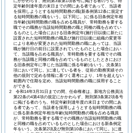
にかかわらず、附則第3条第1項各号に掲げる者のうち、特
定年齢到達年度の末日までの間にある者であって、当該者
を採用しようとする短時間勤務の職
(新条例第12条に規定す
る短時間勤務の職をいう。以下同じ。)
に係る旧条例定年相
当年齢
(短時間勤務の職を占める職員が、常時勤務を要する
職でその職務が当該短時間勤務の職と同種の職を占めてい
るものとした場合における旧条例定年
(施行日以後に新たに
設置された短時間勤務の職及び施行日以後に組織の変更等
により名称が変更された短時間勤務の職にあっては、当該
職が施行日の前日に設置されていたものとした場合におい
て、当該職を占める職員が、常時勤務を要する職でその職
務が当該職と同種の職を占めているものとしたときにおけ
る旧条例定年に準じた当該職に係る年齢)
をいう。次条第1
項において同じ。)
に達している者を、従前の勤務実績その
他の規則で定める情報に基づく選考により、1年を超えない
範囲内で任期を定め、当該短時間勤務の職に採用すること
ができる。
2
令和14年3月31日までの間、任命権者は、新地方公務員法
第22条の4第4項の規定にかかわらず、附則第3条第2項各号
に掲げる者のうち、特定年齢到達年度の末日までの間にあ
る者であって、当該者を採用しようとする短時間勤務の職
に係る新条例定年相当年齢
(短時間勤務の職を占める職員
が、常時勤務を要する職でその職務が当該短時間勤務の職
と同種の職を占めているものとした場合における新条例定
年をいう。次条第2項及び附則第10条において同じ。)
に達