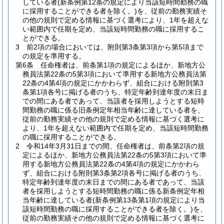
している者
(新条例第12条の規定により当該短時間勤務の職
に採用することができる者を除く。)
を、従前の勤務実績そ
の他の規則で定める情報に基づく選考により、1年を超えな
い範囲内で任期を定め、当該短時間勤務の職に採用するこ
とができる。
3
前2項の場合においては、附則第3条第3項から第5項まで
の規定を準用する。
第6条
任命権者は、前条第1項の規定によるほか、新地方公
務員法第22条の5第3項において準用する新地方公務員法第
22条の4第4項の規定にかかわらず、組合における附則第3
条第1項各号に掲げる者のうち、特定年齢到達年度の末日ま
での間にある者であって、当該者を採用しようとする短時
間勤務の職に係る旧条例定年相当年齢に達している者を、
従前の勤務実績その他の規則で定める情報に基づく選考に
より、1年を超えない範囲内で任期を定め、当該短時間勤務
の職に採用することができる。
2
令和14年3月31日までの間、任命権者は、前条第2項の規
定によるほか、新地方公務員法第22条の5第3項において準
用する新地方公務員法第22条の4第4項の規定にかかわら
ず、組合における附則第3条第2項各号に掲げる者のうち、
特定年齢到達年度の末日までの間にある者であって、当該
者を採用しようとする短時間勤務の職に係る新条例定年相
当年齢に達している者
(新条例第13条第1項の規定により当
該短時間勤務の職に採用することができる者を除く。)
を、
従前の勤務実績その他の規則で定める情報に基づく選考に