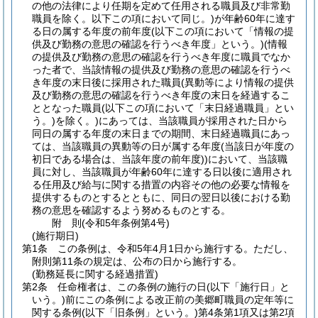
の他の法律により任期を定めて任用される職員及び非常勤
職員を除く。以下この項において同じ。)
が年齢60年に達す
る日の属する年度の前年度
(以下この項において「情報の提
供及び勤務の意思の確認を行うべき年度」という。)
(情報
の提供及び勤務の意思の確認を行うべき年度に職員でなか
った者で、当該情報の提供及び勤務の意思の確認を行うべ
き年度の末日後に採用された職員
(異動等により情報の提供
及び勤務の意思の確認を行うべき年度の末日を経過するこ
ととなった職員
(以下この項において「末日経過職員」とい
う。)
を除く。)
にあっては、当該職員が採用された日から
同日の属する年度の末日までの期間、末日経過職員にあっ
ては、当該職員の異動等の日が属する年度
(当該日が年度の
初日である場合は、当該年度の前年度)
)
において、当該職
員に対し、当該職員が年齢60年に達する日以後に適用され
る任用及び給与に関する措置の内容その他の必要な情報を
提供するものとするとともに、同日の翌日以後における勤
務の意思を確認するよう努めるものとする。
附
則
(令和5年
条例第4号)
(施行期日)
第1条
この条例は、令和5年4月1日から施行する。
ただし、
附則第11条の規定は、公布の日から施行する。
(勤務延長に関する経過措置)
第2条
任命権者は、この条例の施行の日
(以下「施行日」と
いう。)
前にこの条例による改正前の美郷町職員の定年等に
関する条例
(以下「旧条例」という。)
第4条第1項又は第2項