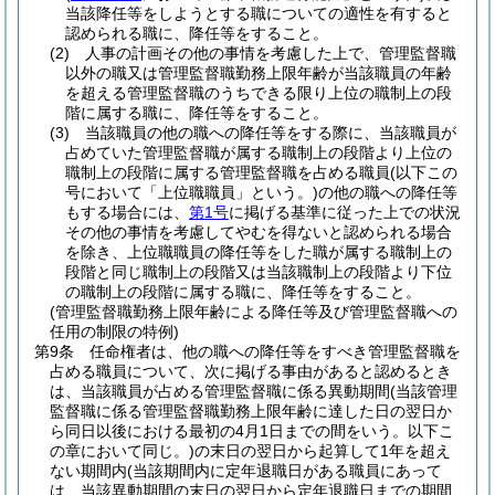
当該降任等をしようとする職についての適性を有すると
認められる職に、降任等をすること。
(2)
人事の計画その他の事情を考慮した上で、管理監督職
以外の職又は管理監督職勤務上限年齢が当該職員の年齢
を超える管理監督職のうちできる限り上位の職制上の段
階に属する職に、降任等をすること。
(3)
当該職員の他の職への降任等をする際に、当該職員が
占めていた管理監督職が属する職制上の段階より上位の
職制上の段階に属する管理監督職を占める職員
(以下この
号において「上位職職員」という。)
の他の職への降任等
もする場合には、
第1号
に掲げる基準に従った上での状況
その他の事情を考慮してやむを得ないと認められる場合
を除き、上位職職員の降任等をした職が属する職制上の
段階と同じ職制上の段階又は当該職制上の段階より下位
の職制上の段階に属する職に、降任等をすること。
(管理監督職勤務上限年齢による降任等及び管理監督職への
任用の制限の特例)
第9条
任命権者は、他の職への降任等をすべき管理監督職を
占める職員について、次に掲げる事由があると認めるとき
は、当該職員が占める管理監督職に係る異動期間
(当該管理
監督職に係る管理監督職勤務上限年齢に達した日の翌日か
ら同日以後における最初の4月1日までの間をいう。以下こ
の章において同じ。)
の末日の翌日から起算して1年を超え
ない期間内
(当該期間内に定年退職日がある職員にあって
は、当該異動期間の末日の翌日から定年退職日までの期間