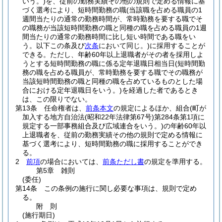
いう。)
を、従前の勤務実績その他の規則で定める情報に基
づく選考により、短時間勤務の職
(当該職を占める職員の1
週間当たりの通常の勤務時間が、常時勤務を要する職でそ
の職務が当該短時間勤務の職と同種の職を占める職員の1週
間当たりの通常の勤務時間に比し短い時間である職をい
う。以下この条及び
次条
において同じ。)
に採用することが
できる。
ただし、年齢60年以上退職者がその者を採用しよ
うとする短時間勤務の職に係る定年退職日相当日
(短時間勤
務の職を占める職員が、常時勤務を要する職でその職務が
当該短時間勤務の職と同種の職を占めているものとした場
合における定年退職日をいう。)
を経過した者であるとき
は、この限りでない。
第13条
任命権者は、
前条本文
の規定によるほか、組合
(町が
加入する地方自治法
(昭和22年法律第67号)
第284条第1項に
規定する一部事務組合及び広域連合をいう。)
の年齢60年以
上退職者を、従前の勤務実績その他の規則で定める情報に
基づく選考により、短時間勤務の職に採用することができ
る。
2
前項
の場合においては、
前条ただし書
の規定を準用する。
第5章
雑則
(委任)
第14条
この条例の施行に関し必要な事項は、規則で定め
る。
附
則
(施行期日)