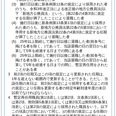
(3)
施行日以後に新条例第12条の規定により採用された者
のうち、令和3年改正法による改正後の地方公務員法
(以
下「新地方公務員法」という。)
第22条の4第3項に規定
する任期が満了したことにより退職した者
(4)
施行日以後に新条例第13条第1項の規定により採用さ
れた者のうち、新地方公務員法第22条の5第3項において
準用する新地方公務員法第22条の4第3項に規定する任期
が満了したことにより退職した者
(5)
25年以上勤続して施行日以後に退職した者
(前各号に
掲げる者を除く。)
であって、当該退職の日の翌日から起
算して5年を経過する日までの間にある者
(6)
25年以上勤続して施行日以後に退職した者
(前各号に
掲げる者を除く。)
であって、当該退職の日の翌日から起
算して5年を経過する日までの間に、暫定再任用をされた
ことがある者
3
前2項の任期又はこの項の規定により更新された任期は、
1年を超えない範囲内で更新することができる。
ただし、当
該任期の末日は、前2項の規定により採用する者又はこの項
の規定により任期を更新する者の特定年齢到達年度の末日
以前でなければならない。
4
暫定再任用職員
(第1項若しくは第2項、次条第1項若しく
は第2項、附則第5条第1項若しくは第2項又は附則第6条第1
項若しくは第2項の規定により採用された職員をいう。以下
この項及び次項において同じ。)
の前項の規定による任期の