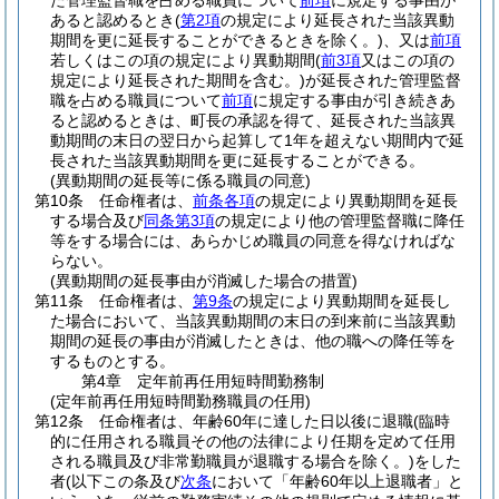
た管理監督職を占める職員について
前項
に規定する事由が
あると認めるとき
(
第2項
の規定により延長された当該異動
期間を更に延長することができるときを除く。)
、又は
前項
若しくはこの項の規定により異動期間
(
前3項
又はこの項の
規定により延長された期間を含む。)
が延長された管理監督
職を占める職員について
前項
に規定する事由が引き続きあ
ると認めるときは、町長の承認を得て、延長された当該異
動期間の末日の翌日から起算して1年を超えない期間内で延
長された当該異動期間を更に延長することができる。
(異動期間の延長等に係る職員の同意)
第10条
任命権者は、
前条各項
の規定により異動期間を延長
する場合及び
同条第3項
の規定により他の管理監督職に降任
等をする場合には、あらかじめ職員の同意を得なければな
らない。
(異動期間の延長事由が消滅した場合の措置)
第11条
任命権者は、
第9条
の規定により異動期間を延長し
た場合において、当該異動期間の末日の到来前に当該異動
期間の延長の事由が消滅したときは、他の職への降任等を
するものとする。
第4章
定年前再任用短時間勤務制
(定年前再任用短時間勤務職員の任用)
第12条
任命権者は、年齢60年に達した日以後に退職
(臨時
的に任用される職員その他の法律により任期を定めて任用
される職員及び非常勤職員が退職する場合を除く。)
をした
者
(以下この条及び
次条
において「年齢60年以上退職者」と