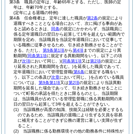
第3条
職員の定年は、年齢65年とする。
ただし、医師の定
年は、年齢70年とする。
(定年による退職の特例)
第4条
任命権者は、定年に達した職員が
第2条
の規定により
退職すべきこととなる場合において、次に掲げる事由があ
ると認めるときは、
同条
の規定にかかわらず、当該職員に
係る定年退職日の翌日から起算して1年を超えない範囲内で
期限を定め、当該職員を当該定年退職日において従事して
いる職務に従事させるため、引き続き勤務させることがで
きる。
ただし、
第9条第1項
から
第4項
までの規定により異
動期間
(
同条第1項
に規定する異動期間をいう。以下この項
及び
次項
において同じ。)
(
同条第1項
又は
第2項
の規定によ
り延長された異動期間を含む。)
を延長した職員であって、
定年退職日において管理監督職
(
第6条
に規定する職をい
う。以下この条及び
次章
において同じ。)
を占めている職員
については、
第9条第1項
又は
第2項
の規定により当該異動
期間を延長した場合であって、引き続き勤務させることに
ついて町長の承認を得たときに限るものとし、当該期限
は、当該職員が占めている管理監督職に係る異動期間の末
日の翌日から起算して3年を超えることができない。
(1)
当該職務が高度の知識、技能又は経験を必要とするも
のであるため、当該職員の退職により生ずる欠員を容易
に補充することができず公務の運営に著しい支障が生ず
ること。
(2)
当該職務に係る勤務環境その他の勤務条件に特殊性が