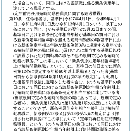
た場合において、同日における当該職に係る新条例定年に
達している職員とする。
(定年前再任用短時間勤務職員に関する経過措置)
第10条
任命権者は、基準日
(令和7年4月1日、令和9年4月1
日、令和11年4月1日及び令和13年4月1日をいう。以下この
条において同じ。)
から基準日の翌年の3月31日までの間、
基準日における新条例定年相当年齢が基準日の前日におけ
る新条例定年相当年齢を超える短時間勤務の職
(基準日にお
ける新条例定年相当年齢が新条例第3条に規定する定年であ
る短時間勤務の職に限る。)
及びこれに相当する基準日以後
に設置された短時間勤務の職その他の規則で定める短時間
勤務の職
(以下この条において「新条例原則定年相当年齢引
上げ短時間勤務職」という。)
に、基準日の前日までに新条
例第12条に規定する年齢60年以上退職者となった者
(基準
日前から新条例第4条第1項又は第2項の規定により勤務し
た後基準日以後に退職をした者を含む。)
のうち基準日の前
日において同日における当該新条例原則定年相当年齢引上
げ短時間勤務職に係る新条例定年相当年齢に達している者
(当該規則で定める短時間勤務の職にあっては、規則で定め
る者)
を、新条例第12条又は第13条第1項の規定により採用
することができず、新条例原則定年相当年齢引上げ短時間
勤務職に、新条例第12条又は第13条第1項の規定により採
用された職員
(以下この条において「定年前再任用短時間勤
務職員」という。)
のうち基準日の前日において同日におけ
る当該新条例原則定年相当年齢引上げ短時間勤務職に係る