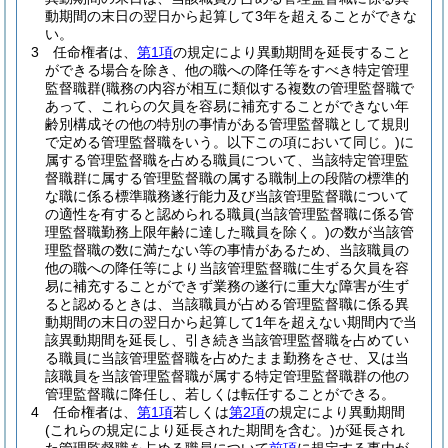
動期間の末日の翌日から起算して3年を超えることができな
い。
3
任命権者は、
第1項
の規定により異動期間を延長すること
ができる場合を除き、他の職への降任等をすべき特定管理
監督職群
(職務の内容が相互に類似する複数の管理監督職で
あって、これらの欠員を容易に補充することができない年
齢別構成その他の特別の事情がある管理監督職として規則
で定める管理監督職をいう。以下この項において同じ。)
に
属する管理監督職を占める職員について、当該特定管理監
督職群に属する管理監督職の属する職制上の段階の標準的
な職に係る標準職務遂行能力及び当該管理監督職について
の適性を有すると認められる職員
(当該管理監督職に係る管
理監督職勤務上限年齢に達した職員を除く。)
の数が当該管
理監督職の数に満たない等の事情があるため、当該職員の
他の職への降任等により当該管理監督職に生ずる欠員を容
易に補充することができず業務の遂行に重大な障害が生ず
ると認めるときは、当該職員が占める管理監督職に係る異
動期間の末日の翌日から起算して1年を超えない期間内で当
該異動期間を延長し、引き続き当該管理監督職を占めてい
る職員に当該管理監督職を占めたまま勤務をさせ、又は当
該職員を当該管理監督職が属する特定管理監督職群の他の
管理監督職に降任し、若しくは転任することができる。
4
任命権者は、
第1項
若しくは
第2項
の規定により異動期間
(これらの規定により延長された期間を含む。)
が延長され