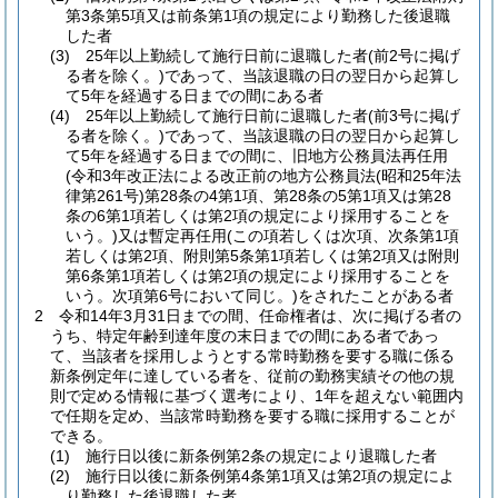
第3条第5項又は前条第1項の規定により勤務した後退職
した者
(3)
25年以上勤続して施行日前に退職した者
(前2号に掲げ
る者を除く。)
であって、当該退職の日の翌日から起算し
て5年を経過する日までの間にある者
(4)
25年以上勤続して施行日前に退職した者
(前3号に掲げ
る者を除く。)
であって、当該退職の日の翌日から起算し
て5年を経過する日までの間に、旧地方公務員法再任用
(令和3年改正法による改正前の地方公務員法
(昭和25年法
律第261号)
第28条の4第1項、第28条の5第1項又は第28
条の6第1項若しくは第2項の規定により採用することを
いう。)
又は暫定再任用
(この項若しくは次項、次条第1項
若しくは第2項、附則第5条第1項若しくは第2項又は附則
第6条第1項若しくは第2項の規定により採用することを
いう。次項第6号において同じ。)
をされたことがある者
2
令和14年3月31日までの間、任命権者は、次に掲げる者の
うち、特定年齢到達年度の末日までの間にある者であっ
て、当該者を採用しようとする常時勤務を要する職に係る
新条例定年に達している者を、従前の勤務実績その他の規
則で定める情報に基づく選考により、1年を超えない範囲内
で任期を定め、当該常時勤務を要する職に採用することが
できる。
(1)
施行日以後に新条例第2条の規定により退職した者
(2)
施行日以後に新条例第4条第1項又は第2項の規定によ
り勤務した後退職した者