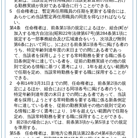
更新は、当該暫定再任用職員の当該更新直前の任期におけ
る勤務実績が良好である場合に行うことができる。
5
任命権者は、暫定再任用職員の任期を更新する場合には、
あらかじめ当該暫定再任用職員の同意を得なければならな
い。
第4条
任命権者は、前条第1項の規定によるほか、組合
(町が
加入する地方自治法
(昭和22年法律第67号)
第284条第1項に
規定する一部事務組合及び広域連合をいう。次項及び附則
第6条において同じ。)
における前条第1項各号に掲げる者の
うち、特定年齢到達年度の末日までの間にある者であっ
て、当該者を採用しようとする常時勤務を要する職に係る
旧条例定年に達している者を、従前の勤務実績その他の規
則で定める情報に基づく選考により、1年を超えない範囲内
で任期を定め、当該常時勤務を要する職に採用することが
できる。
2
令和14年3月31日までの間、任命権者は、前条第2項の規
定によるほか、組合における同項各号に掲げる者のうち、
特定年齢到達年度の末日までの間にある者であって、当該
者を採用しようとする常時勤務を要する職に係る新条例定
年に達している者を、従前の勤務実績その他の規則で定め
る情報に基づく選考により、1年を超えない範囲内で任期を
定め、当該常時勤務を要する職に採用することができる。
3
前2項の場合においては、前条第3項から第5項までの規定
を準用する。
第5条
任命権者は、新地方公務員法第22条の4第4項の規定