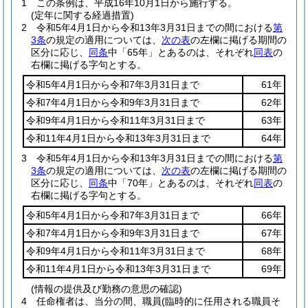
1
この条例は、平成16年10月1日から施行する。
(定年に関する経過措置)
2
令和5年4月1日から令和13年3月31日までの間における
第
3条
の規定の適用については、
次の表
の左欄に掲げる期間の
区分に応じ、
同条
中「65年」とあるのは、それぞれ
同表
の
右欄に掲げる字句とする。
令和5年4月1日から令和7年3月31日まで
61年
令和7年4月1日から令和9年3月31日まで
62年
令和9年4月1日から令和11年3月31日まで
63年
令和11年4月1日から令和13年3月31日まで
64年
3
令和5年4月1日から令和13年3月31日までの間における
第
3条
の規定の適用については、
次の表
の左欄に掲げる期間の
区分に応じ、
同条
中「70年」とあるのは、それぞれ
同表
の
右欄に掲げる字句とする。
令和5年4月1日から令和7年3月31日まで
66年
令和7年4月1日から令和9年3月31日まで
67年
令和9年4月1日から令和11年3月31日まで
68年
令和11年4月1日から令和13年3月31日まで
69年
(情報の提供及び勤務の意思の確認)
4
任命権者は、当分の間、職員
(臨時的に任用される職員そ