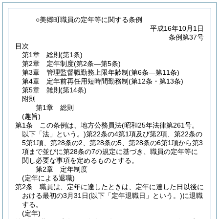
○美郷町職員の定年等に関する条例
平成16年10月1日
条例第37号
目次
第1章
総則
(第1条)
第2章
定年制度
(第2条―第5条)
第3章
管理監督職勤務上限年齢制
(第6条―第11条)
第4章
定年前再任用短時間勤務制
(第12条・第13条)
第5章
雑則
(第14条)
附則
第1章
総則
(趣旨)
第1条
この条例は、地方公務員法
(昭和25年法律第261号。
以下「法」という。)
第22条の4第1項及び第2項、第22条の
5第1項、第28条の2、第28条の5、第28条の6第1項から第3
項まで並びに第28条の7の規定に基づき、職員の定年等に
関し必要な事項を定めるものとする。
第2章
定年制度
(定年による退職)
第2条
職員は、定年に達したときは、定年に達した日以後に
おける最初の3月31日
(以下「定年退職日」という。)
に退職
する。
(定年)