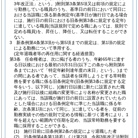
3年改正法」という。)
附則第3条第5項又は前項の規定によ
り勤務している職員のうち、基準日の前日において同日に
おける当該職に係る新条例定年
(基準日が施行日である場合
には、施行日の前日における旧条例第3条に規定する定年)
に達している職員
(当該規則で定める職にあっては、規則で
定める職員)
を、昇任し、降任し、又は転任することができ
ない。
3
新条例第4条第3項から第5項までの規定は、第1項の規定
による勤務について準用する。
(定年退職者等の再任用に関する経過措置)
第3条
任命権者は、次に掲げる者のうち、年齢65年に達す
る日以後における最初の3月31日
(以下この条から附則第6
条までにおいて「特定年齢到達年度の末日」という。)
まで
の間にある者であって、当該者を採用しようとする常時勤
務を要する職に係る旧条例定年
(旧条例第3条に規定する定
年をいう。以下同じ。)
(施行日以後に新たに設置された職
及び施行日以後に組織の変更等により名称が変更された職
にあっては、当該職が施行日の前日に設置されていたもの
とした場合における旧条例定年に準じた当該職に係る年
齢。次条第1項において同じ。)
に達している者を、従前の
勤務実績その他の規則で定める情報に基づく選考により、1
年を超えない範囲内で任期を定め、当該常時勤務を要する
職に採用することができる。
(1)
施行日前に旧条例第2条の規定により退職した者
(2)
旧条例第4条第1項若しくは第2項、令和3年改正法附則