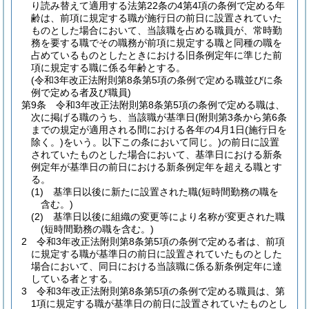
り読み替えて適用する法第22条の4第4項の条例で定める年
齢は、前項に規定する職が施行日の前日に設置されていた
ものとした場合において、当該職を占める職員が、常時勤
務を要する職でその職務が前項に規定する職と同種の職を
占めているものとしたときにおける旧条例定年に準じた前
項に規定する職に係る年齢とする。
(令和3年改正法附則第8条第5項の条例で定める職並びに条
例で定める者及び職員)
第9条
令和3年改正法附則第8条第5項の条例で定める職は、
次に掲げる職のうち、当該職が基準日
(附則第3条から第6条
までの規定が適用される間における各年の4月1日
(施行日を
除く。)
をいう。以下この条において同じ。)
の前日に設置
されていたものとした場合において、基準日における新条
例定年が基準日の前日における新条例定年を超える職とす
る。
(1)
基準日以後に新たに設置された職
(短時間勤務の職を
含む。)
(2)
基準日以後に組織の変更等により名称が変更された職
(短時間勤務の職を含む。)
2
令和3年改正法附則第8条第5項の条例で定める者は、前項
に規定する職が基準日の前日に設置されていたものとした
場合において、同日における当該職に係る新条例定年に達
している者とする。
3
令和3年改正法附則第8条第5項の条例で定める職員は、第
1項に規定する職が基準日の前日に設置されていたものとし