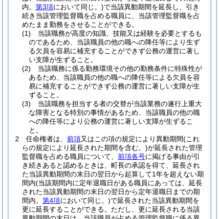
内。
第3項
において同じ。)
で当該異動期間を延長し、引き
続き当該管理監督職を占める職員に、当該管理監督職を占
めたまま勤務をさせることができる。
(1)
当該職務が高度の知識、技能又は経験を必要とするも
のであるため、当該職員の他の職への降任等により生ず
る欠員を容易に補充することができず公務の運営に著し
い支障が生ずること。
(2)
当該職務に係る勤務環境その他の勤務条件に特殊性が
あるため、当該職員の他の職への降任等による欠員を容
易に補充することができず公務の運営に著しい支障が生
ずること。
(3)
当該職務を担当する者の交替が当該業務の遂行上重大
な障害となる特別の事情があるため、当該職員の他の職
への降任等により公務の運営に著しい支障が生ずるこ
と。
2
任命権者は、
前項
又はこの項の規定により異動期間
(これ
らの規定により延長された期間を含む。)
が延長された管理
監督職を占める職員について、
前項各号
に掲げる事由が引
き続きあると認めるときは、町長の承認を得て、延長され
た当該異動期間の末日の翌日から起算して1年を超えない期
間内
(当該期間内に定年退職日がある職員にあっては、延長
された当該異動期間の末日の翌日から定年退職日までの期
間内。
第4項
において同じ。)
で延長された当該異動期間を
更に延長することができる。
ただし、更に延長される当該
異動期間の末日は、当該職員が占める管理監督職に係る異