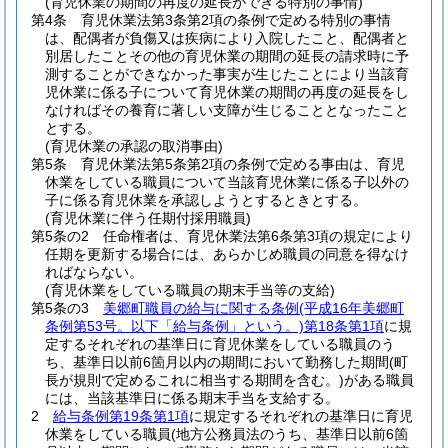
(育児休業の期間の再度の延長ができる特別の事情)
第4条
育児休業法第3条第2項の条例で定める特別の事情
は、配偶者が負傷又は疾病により入院したこと、配偶者と
別居したことその他の育児休業の期間の延長の請求時に予
測することができなかった事実が生じたことにより当該育
児休業に係る子について育児休業の期間の再度の延長をし
なければその養育に著しい支障が生じることとなったこと
とする。
(育児休業の承認の取消事由)
第5条
育児休業法第5条第2項の条例で定める事由は、育児
休業をしている職員について当該育児休業に係る子以外の
子に係る育児休業を承認しようとするときとする。
(育児休業に伴う任期付採用職員)
第5条の2
任命権者は、育児休業法第6条第3項の規定により
任期を更新する場合には、あらかじめ職員の同意を得なけ
ればならない。
(育児休業をしている職員の期末手当等の支給)
第5条の3
美郷町職員の給与に関する条例
(平成16年美郷町
条例第53号。以下「給与条例」という。)
第18条第1項
に規
定するそれぞれの基準日に育児休業をしている職員のう
ち、基準日以前6箇月以内の期間において勤務した期間
(町
長が規則で定めるこれに相当する期間を含む。)
がある職員
には、当該基準日に係る期末手当を支給する。
2
給与条例第19条第1項
に規定するそれぞれの基準日に育児
休業をしている職員(地方公務員法のうち、基準日以前6箇