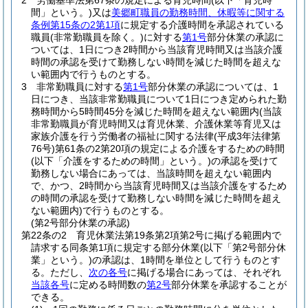
2
労働基準法第67条の規定による育児時間
(以下「育児時
間」という。)
又は
美郷町職員の勤務時間、休暇等に関する
条例第15条の2第1項
に規定する介護時間を承認されている
職員
(非常勤職員を除く。)
に対する
第1号
部分休業の承認に
ついては、1日につき2時間から当該育児時間又は当該介護
時間の承認を受けて勤務しない時間を減じた時間を超えな
い範囲内で行うものとする。
3
非常勤職員に対する
第1号
部分休業の承認については、1
日につき、当該非常勤職員について1日につき定められた勤
務時間から5時間45分を減じた時間を超えない範囲内
(当該
非常勤職員が育児時間又は育児休業、介護休業等育児又は
家族介護を行う労働者の福祉に関する法律
(平成3年法律第
76号)
第61条の2第20項の規定による介護をするための時間
(以下「介護をするための時間」という。)
の承認を受けて
勤務しない場合にあっては、当該時間を超えない範囲内
で、かつ、2時間から当該育児時間又は当該介護をするため
の時間の承認を受けて勤務しない時間を減じた時間を超え
ない範囲内)
で行うものとする。
(第2号部分休業の承認)
第22条の2
育児休業法第19条第2項第2号に掲げる範囲内で
請求する同条第1項に規定する部分休業
(以下「第2号部分休
業」という。)
の承認は、1時間を単位として行うものとす
る。
ただし、
次の各号
に掲げる場合にあっては、それぞれ
当該各号
に定める時間数の
第2号
部分休業を承認することが
できる。