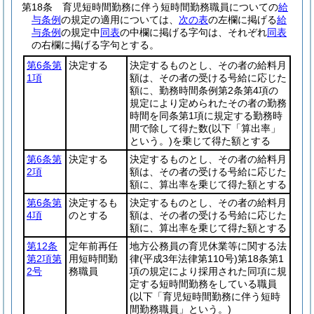
第18条
育児短時間勤務に伴う短時間勤務職員についての
給
与条例
の規定の適用については、
次の表
の左欄に掲げる
給
与条例
の規定中
同表
の中欄に掲げる字句は、それぞれ
同表
の右欄に掲げる字句とする。
第6条第
決定する
決定するものとし、その者の給料月
1項
額は、その者の受ける号給に応じた
額に、勤務時間条例第2条第4項の
規定により定められたその者の勤務
時間を同条第1項に規定する勤務時
間で除して得た数
(以下「算出率」
という。)
を乗じて得た額とする
第6条第
決定する
決定するものとし、その者の給料月
2項
額は、その者の受ける号給に応じた
額に、算出率を乗じて得た額とする
第6条第
決定するも
決定するものとし、その者の給料月
4項
のとする
額は、その者の受ける号給に応じた
額に、算出率を乗じて得た額とする
第12条
定年前再任
地方公務員の育児休業等に関する法
第2項第
用短時間勤
律
(平成3年法律第110号)
第18条第1
2号
務職員
項の規定により採用された同項に規
定する短時間勤務をしている職員
(以下「育児短時間勤務に伴う短時
間勤務職員」という。)