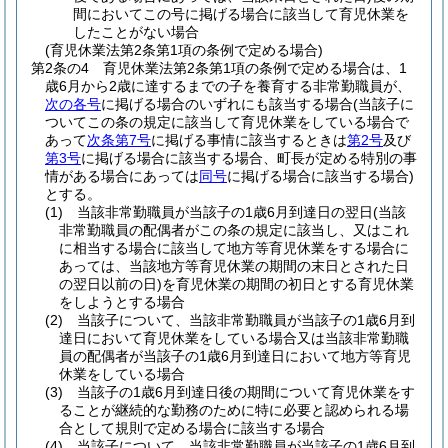
間においてこの号に掲げる場合に該当して育児休業を
したことがない場合
(育児休業法第2条第1項の条例で定める場合)
第2条の4
育児休業法第2条第1項の条例で定める場合は、1
歳6月から2歳に達するまでの子を養育する非常勤職員が、
次の各号
に掲げる場合のいずれにも該当する場合
(当該子に
ついてこの条の規定に該当して育児休業をしている場合で
あって
次条第7号
に掲げる事情に該当するときは
第2号
及び
第3号
に掲げる場合に該当する場合、町長が定める特別の事
情がある場合にあっては
同号
に掲げる場合に該当する場合)
とする。
(1)
当該非常勤職員が当該子の1歳6月到達日の翌日
(当該
非常勤職員の配偶者がこの条の規定に該当し、又はこれ
に相当する場合に該当して地方等育児休業をする場合に
あっては、当該地方等育児休業の期間の末日とされた日
の翌日以前の日)
を育児休業の期間の初日とする育児休業
をしようとする場合
(2)
当該子について、当該非常勤職員が当該子の1歳6月到
達日において育児休業をしている場合又は当該非常勤職
員の配偶者が当該子の1歳6月到達日において地方等育児
休業をしている場合
(3)
当該子の1歳6月到達日後の期間について育児休業をす
ることが継続的な勤務のために特に必要と認められる場
合として規則で定める場合に該当する場合
(4)
当該子について、当該非常勤職員が当該子の1歳6月到