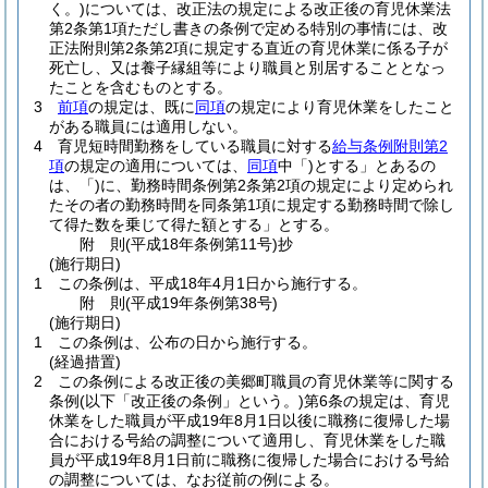
く。)
については、改正法の規定による改正後の育児休業法
第2条第1項ただし書きの条例で定める特別の事情には、改
正法附則第2条第2項に規定する直近の育児休業に係る子が
死亡し、又は養子縁組等により職員と別居することとなっ
たことを含むものとする。
3
前項
の規定は、既に
同項
の規定により育児休業をしたこと
がある職員には適用しない。
4
育児短時間勤務をしている職員に対する
給与条例附則第2
項
の規定の適用については、
同項
中「)とする」とあるの
は、「)に、勤務時間条例第2条第2項の規定により定められ
たその者の勤務時間を同条第1項に規定する勤務時間で除し
て得た数を乗じて得た額とする」とする。
附
則
(平成18年
条例第11号)
抄
(施行期日)
1
この条例は、平成18年4月1日から施行する。
附
則
(平成19年
条例第38号)
(施行期日)
1
この条例は、公布の日から施行する。
(経過措置)
2
この条例による改正後の美郷町職員の育児休業等に関する
条例
(以下「改正後の条例」という。)
第6条の規定は、育児
休業をした職員が平成19年8月1日以後に職務に復帰した場
合における号給の調整について適用し、育児休業をした職
員が平成19年8月1日前に職務に復帰した場合における号給
の調整については、なお従前の例による。