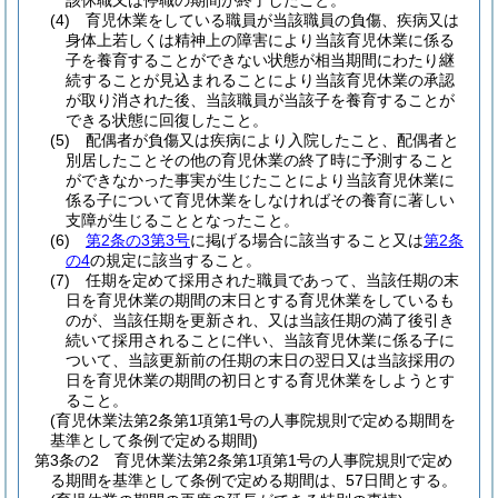
該休職又は停職の期間が終了したこと。
(4)
育児休業をしている職員が当該職員の負傷、疾病又は
身体上若しくは精神上の障害により当該育児休業に係る
子を養育することができない状態が相当期間にわたり継
続することが見込まれることにより当該育児休業の承認
が取り消された後、当該職員が当該子を養育することが
できる状態に回復したこと。
(5)
配偶者が負傷又は疾病により入院したこと、配偶者と
別居したことその他の育児休業の終了時に予測すること
ができなかった事実が生じたことにより当該育児休業に
係る子について育児休業をしなければその養育に著しい
支障が生じることとなったこと。
(6)
第2条の3第3号
に掲げる場合に該当すること又は
第2条
の4
の規定に該当すること。
(7)
任期を定めて採用された職員であって、当該任期の末
日を育児休業の期間の末日とする育児休業をしているも
のが、当該任期を更新され、又は当該任期の満了後引き
続いて採用されることに伴い、当該育児休業に係る子に
ついて、当該更新前の任期の末日の翌日又は当該採用の
日を育児休業の期間の初日とする育児休業をしようとす
ること。
(育児休業法第2条第1項第1号の人事院規則で定める期間を
基準として条例で定める期間)
第3条の2
育児休業法第2条第1項第1号の人事院規則で定め
る期間を基準として条例で定める期間は、57日間とする。