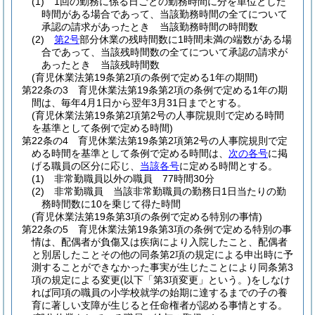
(1)
1回の勤務に係る日ごとの勤務時間に分を単位とした
時間がある場合であって、当該勤務時間の全てについて
承認の請求があったとき 当該勤務時間の時間数
(2)
第2号
部分休業の残時間数に1時間未満の端数がある場
合であって、当該残時間数の全てについて承認の請求が
あったとき 当該残時間数
(育児休業法第19条第2項の条例で定める1年の期間)
第22条の3
育児休業法第19条第2項の条例で定める1年の期
間は、毎年4月1日から翌年3月31日までとする。
(育児休業法第19条第2項第2号の人事院規則で定める時間
を基準として条例で定める時間)
第22条の4
育児休業法第19条第2項第2号の人事院規則で定
める時間を基準として条例で定める時間は、
次の各号
に掲
げる職員の区分に応じ、
当該各号
に定める時間とする。
(1)
非常勤職員以外の職員 77時間30分
(2)
非常勤職員 当該非常勤職員の勤務日1日当たりの勤
務時間数に10を乗じて得た時間
(育児休業法第19条第3項の条例で定める特別の事情)
第22条の5
育児休業法第19条第3項の条例で定める特別の事
情は、配偶者が負傷又は疾病により入院したこと、配偶者
と別居したことその他の同条第2項の規定による申出時に予
測することができなかった事実が生じたことにより同条第3
項の規定による変更
(以下「第3項変更」という。)
をしなけ
れば同項の職員の小学校就学の始期に達するまでの子の養
育に著しい支障が生じると任命権者が認める事情とする。