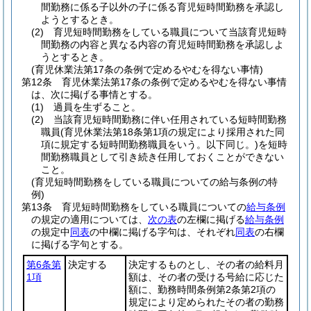
間勤務に係る子以外の子に係る育児短時間勤務を承認し
ようとするとき。
(2)
育児短時間勤務をしている職員について当該育児短時
間勤務の内容と異なる内容の育児短時間勤務を承認しよ
うとするとき。
(育児休業法第17条の条例で定めるやむを得ない事情)
第12条
育児休業法第17条の条例で定めるやむを得ない事情
は、次に掲げる事情とする。
(1)
過員を生ずること。
(2)
当該育児短時間勤務に伴い任用されている短時間勤務
職員
(育児休業法第18条第1項の規定により採用された同
項に規定する短時間勤務職員をいう。以下同じ。)
を短時
間勤務職員として引き続き任用しておくことができない
こと。
(育児短時間勤務をしている職員についての給与条例の特
例)
第13条
育児短時間勤務をしている職員についての
給与条例
の規定の適用については、
次の表
の左欄に掲げる
給与条例
の規定中
同表
の中欄に掲げる字句は、それぞれ
同表
の右欄
に掲げる字句とする。
第6条第
決定する
決定するものとし、その者の給料月
1項
額は、その者の受ける号給に応じた
額に、勤務時間条例第2条第2項の
規定により定められたその者の勤務