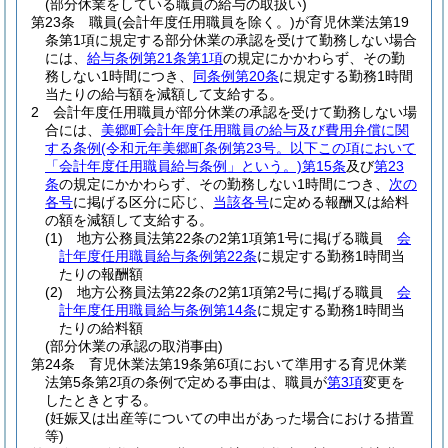
(部分休業をしている職員の給与の取扱い)
第23条
職員
(会計年度任用職員を除く。)
が育児休業法第19
条第1項に規定する部分休業の承認を受けて勤務しない場合
には、
給与条例第21条第1項
の規定にかかわらず、その勤
務しない1時間につき、
同条例第20条
に規定する勤務1時間
当たりの給与額を減額して支給する。
2
会計年度任用職員が部分休業の承認を受けて勤務しない場
合には、
美郷町会計年度任用職員の給与及び費用弁償に関
する条例
(令和元年美郷町条例第23号。以下この項において
「会計年度任用職員給与条例」という。)
第15条
及び
第23
条
の規定にかかわらず、その勤務しない1時間につき、
次の
各号
に掲げる区分に応じ、
当該各号
に定める報酬又は給料
の額を減額して支給する。
(1)
地方公務員法第22条の2第1項第1号に掲げる職員
会
計年度任用職員給与条例第22条
に規定する勤務1時間当
たりの報酬額
(2)
地方公務員法第22条の2第1項第2号に掲げる職員
会
計年度任用職員給与条例第14条
に規定する勤務1時間当
たりの給料額
(部分休業の承認の取消事由)
第24条
育児休業法第19条第6項において準用する育児休業
法第5条第2項の条例で定める事由は、職員が
第3項
変更を
したときとする。
(妊娠又は出産等についての申出があった場合における措置
等)