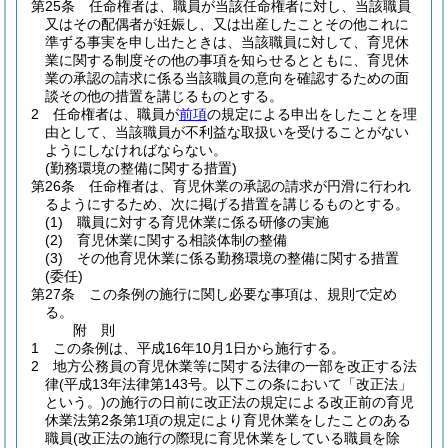
第25条
任命権者は、職員が当該任命権者に対し、当該職員
又はその配偶者が妊娠し、又は出産したことその他これに
準ずる事実を申し出たときは、当該職員に対して、育児休
業に関する制度その他の事項を知らせるとともに、育児休
業の承認の請求に係る当該職員の意向を確認するための面
談その他の措置を講じるものとする。
2
任命権者は、職員が
前項
の規定による申出をしたことを理
由として、当該職員が不利益な取扱いを受けることがない
ようにしなければならない。
(勤務環境の整備に関する措置)
第26条
任命権者は、育児休業の承認の請求が円滑に行われ
るようにするため、次に掲げる措置を講じるものとする。
(1)
職員に対する育児休業に係る研修の実施
(2)
育児休業に関する相談体制の整備
(3)
その他育児休業に係る勤務環境の整備に関する措置
(委任)
第27条
この条例の施行に関し必要な事項は、規則で定め
る。
附
則
1
この条例は、平成16年10月1日から施行する。
2
地方公務員の育児休業等に関する法律の一部を改正する法
律
(平成13年法律第143号。以下この条において「改正法」
という。)
の施行の日前に改正法の規定による改正前の育児
休業法第2条第1項の規定により育児休業をしたことのある
職員
(改正法の施行の際現に育児休業をしている職員を除