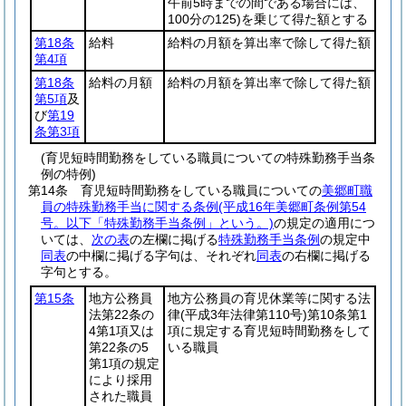
午前5時までの間である場合には、
100分の125)
を乗じて得た額とする
第18条
給料
給料の月額を算出率で除して得た額
第4項
第18条
給料の月額
給料の月額を算出率で除して得た額
第5項
及
び
第19
条第3項
(育児短時間勤務をしている職員についての特殊勤務手当条
例の特例)
第14条
育児短時間勤務をしている職員についての
美郷町職
員の特殊勤務手当に関する条例
(平成16年美郷町条例第54
号。以下「特殊勤務手当条例」という。)
の規定の適用につ
いては、
次の表
の左欄に掲げる
特殊勤務手当条例
の規定中
同表
の中欄に掲げる字句は、それぞれ
同表
の右欄に掲げる
字句とする。
第15条
地方公務員
地方公務員の育児休業等に関する法
法第22条の
律
(平成3年法律第110号)
第10条第1
4第1項又は
項に規定する育児短時間勤務をして
第22条の5
いる職員
第1項の規定
により採用
された職員