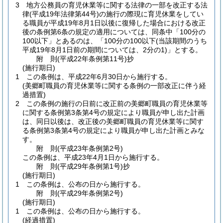
3
地方公務員の育児休業等に関する法律の一部を改正する法
律
(平成19年法律第44号)
の施行の際現に育児休業をしてい
る職員が平成19年8月1日以後に復帰した場合における改正
後の条例第6条の規定の適用については、同条中「100分の
100以下」とあるのは、「100分の100以下
(当該期間のうち
平成19年8月1日前の期間については、2分の1)
」とする。
附
則
(平成22年
条例第11号)
抄
(施行期日)
1
この条例は、平成22年6月30日から施行する。
(美郷町職員の育児休業等に関する条例の一部改正に伴う経
過措置)
2
この条例の施行の日前に改正前の美郷町職員の育児休業等
に関する条例第3条第4号の規定により職員が申し出た計画
は、同日以後は、改正後の美郷町職員の育児休業等に関す
る条例第3条第4号の規定により職員が申し出た計画とみな
す。
附
則
(平成23年
条例第2号)
この条例は、平成23年4月1日から施行する。
附
則
(平成29年
条例第1号)
抄
(施行期日)
1
この条例は、公布の日から施行する。
附
則
(平成29年
条例第2号)
(施行期日)
1
この条例は、公布の日から施行する。
(経過措置)