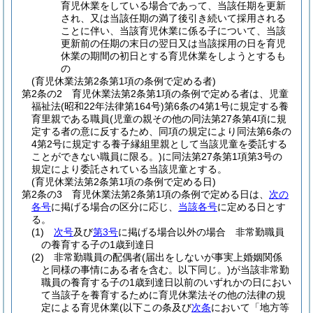
育児休業をしている場合であって、当該任期を更新
され、又は当該任期の満了後引き続いて採用される
ことに伴い、当該育児休業に係る子について、当該
更新前の任期の末日の翌日又は当該採用の日を育児
休業の期間の初日とする育児休業をしようとするも
の
(育児休業法第2条第1項の条例で定める者)
第2条の2
育児休業法第2条第1項の条例で定める者は、児童
福祉法
(昭和22年法律第164号)
第6条の4第1号に規定する養
育里親である職員
(児童の親その他の同法第27条第4項に規
定する者の意に反するため、同項の規定により同法第6条の
4第2号に規定する養子縁組里親として当該児童を委託する
ことができない職員に限る。)
に同法第27条第1項第3号の
規定により委託されている当該児童とする。
(育児休業法第2条第1項の条例で定める日)
第2条の3
育児休業法第2条第1項の条例で定める日は、
次の
各号
に掲げる場合の区分に応じ、
当該各号
に定める日とす
る。
(1)
次号
及び
第3号
に掲げる場合以外の場合 非常勤職員
の養育する子の1歳到達日
(2)
非常勤職員の配偶者
(届出をしないが事実上婚姻関係
と同様の事情にある者を含む。以下同じ。)
が当該非常勤
職員の養育する子の1歳到達日以前のいずれかの日におい
て当該子を養育するために育児休業法その他の法律の規
定による育児休業
(以下この条及び
次条
において「地方等