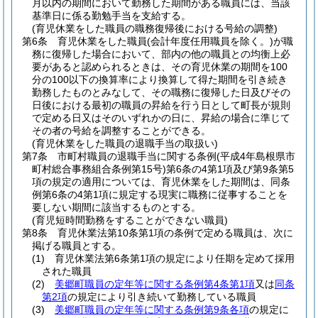
月以内の期間において勤務した期間がある職員には、当該
基準日に係る勤勉手当を支給する。
(育児休業をした職員の職務復帰後における号給の調整)
第6条
育児休業をした職員
(会計年度任用職員を除く。)
が職
務に復帰した場合において、部内の他の職員との均衡上必
要があると認められるときは、その育児休業の期間を100
分の100以下の換算率により換算して得た期間を引き続き
勤務したものとみなして、その職務に復帰した日及びその
日後における最初の職員の昇給を行う日として町長が規則
で定める日又はそのいずれかの日に、昇給の場合に準じて
その者の号給を調整することができる。
(育児休業をした職員の退職手当の取扱い)
第7条
市町村職員の退職手当に関する条例
(平成4年島根県市
町村総合事務組合条例第15号)
第6条の4第1項及び第9条第5
項の規定の適用については、育児休業をした期間は、同条
例第6条の4第1項に規定する現実に職務に従事することを
要しない期間に該当するものとする。
(育児短時間勤務をすることができない職員)
第8条
育児休業法第10条第1項の条例で定める職員は、次に
掲げる職員とする。
(1)
育児休業法第6条第1項の規定により任期を定めて採用
された職員
(2)
美郷町職員の定年等に関する条例第4条第1項
又は
同条
第2項
の規定により引き続いて勤務している職員
(3)
美郷町職員の定年等に関する条例第9条各項
の規定に