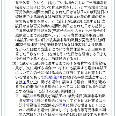
育児休業」という。)
をしている場合において当該非常勤
職員が当該子について育児休業をしようとする場合
(当該
育児休業の期間の初日とされた日が当該子の1歳到達日の
翌日後である場合又は当該地方等育児休業の期間の初日
前である場合を除く。)
当該子が1歳2月に達する日
(当
該日が当該育児休業の期間の初日とされた日から起算し
て育児休業等可能日数
(当該子の出生の日から当該子の1
歳到達日までの日数をいう。)
から育児休業等取得日数
(当該子の出生の日以後当該非常勤職員が労働基準法
(昭
和22年法律第49号)
第65条第1項又は第2項により勤務し
なかった日数と当該子について育児休業をした日数を合
算した日数をいう。)
を差し引いた日数を経過する日より
後の日であるときは、当該経過する日)
(3)
1歳から1歳6月に達するまでの子を養育する非常勤職
員が、次に掲げる場合のいずれにも該当する場合
(当該子
についてこの号に掲げる場合に該当して育児休業をして
いる場合であって
第3条第7号
に掲げる事情に該当すると
きは
イ
及び
ウ
に掲げる場合に該当する場合、町長が定め
る特別の事情がある場合にあっては
ウ
に掲げる場合に該
当する場合)
当該子の1歳6月到達日
ア
当該非常勤職員が当該子の1歳到達日
(当該非常勤職
員が
前号
に掲げる場合に該当してする育児休業又は当
該非常勤職員の配偶者が
同号
に掲げる場合若しくはこ
れに相当する場合に該当してする地方等育児休業の期
間の末日とされた日が当該子の1歳到達日後である場合