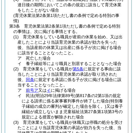
達日後の期間においてこの条の規定に該当して育児休業
をしたことがない場合
(育児休業法第2条第1項ただし書の条例で定める特別の事
情)
第3条
育児休業法第2条第1項ただし書の条例で定める特別
の事情は、次に掲げる事情とする。
(1)
育児休業をしている職員が産前の休業を始め、又は出
産したことにより当該育児休業の承認が効力を失った
後、当該産前の休業又は出産に係る子が次に掲げる場合
に該当することとなったこと。
ア
死亡した場合
イ
養子縁組等により職員と別居することとなった場合
(2)
育児休業をしている職員が
第5条
に規定する事由に該
当したことにより当該育児休業の承認が取り消された
後、
同条
に規定する承認に係る子が次に掲げる場合に該
当することとなったこと。
ア
前号ア
又は
イ
に掲げる場合
イ
民法
(明治29年法律第89号)
第817条の2第1項の規定
による請求に係る家事審判事件が終了した場合
(特別養
子縁組の成立の審判が確定した場合を除く。)
又は養子
縁組が成立しないまま児童福祉法第27条第1項第3号の
規定による措置が解除された場合
(3)
育児休業をしている職員が休職又は停職の処分を受け
たことにより当該育児休業の承認が効力を失った後、当