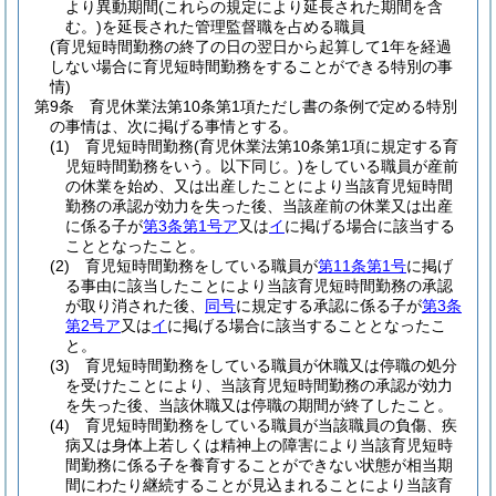
より異動期間
(これらの規定により延長された期間を含
む。)
を延長された管理監督職を占める職員
(育児短時間勤務の終了の日の翌日から起算して1年を経過
しない場合に育児短時間勤務をすることができる特別の事
情)
第9条
育児休業法第10条第1項ただし書の条例で定める特別
の事情は、次に掲げる事情とする。
(1)
育児短時間勤務
(育児休業法第10条第1項に規定する育
児短時間勤務をいう。以下同じ。)
をしている職員が産前
の休業を始め、又は出産したことにより当該育児短時間
勤務の承認が効力を失った後、当該産前の休業又は出産
に係る子が
第3条第1号ア
又は
イ
に掲げる場合に該当する
こととなったこと。
(2)
育児短時間勤務をしている職員が
第11条第1号
に掲げ
る事由に該当したことにより当該育児短時間勤務の承認
が取り消された後、
同号
に規定する承認に係る子が
第3条
第2号ア
又は
イ
に掲げる場合に該当することとなったこ
と。
(3)
育児短時間勤務をしている職員が休職又は停職の処分
を受けたことにより、当該育児短時間勤務の承認が効力
を失った後、当該休職又は停職の期間が終了したこと。
(4)
育児短時間勤務をしている職員が当該職員の負傷、疾
病又は身体上若しくは精神上の障害により当該育児短時
間勤務に係る子を養育することができない状態が相当期
間にわたり継続することが見込まれることにより当該育