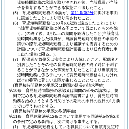
児短時間勤務の承認が取り消された後、当該職員が当該
子を養育することができる状態に回復したこと。
(5)
育児短時間勤務の承認が、
第11条第2号
に掲げる事由
に該当したことにより取り消されたこと。
(6)
育児短時間勤務
(この号の規定に該当したことにより
当該育児短時間勤務に係る子について既にしたものを除
く。)
の終了後、3月以上の期間を経過したこと
(当該育児
短時間勤務をした職員が、当該育児短時間勤務の承認の
請求の際育児短時間勤務により当該子を養育するための
計画について育児短時間勤務計画書により任命権者に申
し出た場合に限る。)
。
(7)
配偶者が負傷又は疾病により入院したこと、配偶者と
別居したことその他の育児短時間勤務の終了時に予測す
ることができなかった事実が生じたことにより当該育児
短時間勤務に係る子について育児短時間勤務をしなけれ
ばその養育に著しい支障が生じることとなったこと。
(育児短時間勤務の承認又は期間の延長の請求手続)
第10条
育児短時間勤務の承認又は期間の延長の請求は、規
則で定める育児短時間勤務承認申請書により、育児短時間
勤務を始めようとする日又はその期間の末日の翌日の1月前
までに行うものとする。
(育児短時間勤務の承認の取消事由)
第11条
育児休業法第12条において準用する同法第5条第2項
の条例で定める事由は、次に掲げる事由とする。
(1)
育児短時間勤務をしている職員について当該育児短時