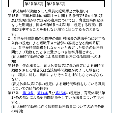
第2条第3項
第2条第2項
(育児短時間勤務をした職員の退職手当の取扱い)
第15条
市町村職員の退職手当に関する条例第6条の4第1項
及び第9条第5項の規定の適用については、育児短時間勤務
をした期間は、同条例第6条の4第1項に規定する現実に職
務に従事することを要しない期間に該当するものとみな
す。
2
育児短時間勤務の期間中の市町村職員の退職手当に関する
条例の規定による退職手当の計算の基礎となる給料月額
は、育児短時間勤務をしなかったと仮定した場合の勤務時
間により勤務したときに受けるべき給料月額とする。
(育児短時間勤務の例による短時間勤務に係る職員への通
知)
第16条
任命権者は、育児休業法第17条の規定による短時間
勤務をさせる場合又は当該短時間勤務が終了した場合に
は、職員に対し、書面によりその旨を通知しなければなら
ない。
(育児休業法第17条の規定による短時間勤務をしている職員
についての給与の特例)
第17条
第13条
、
第14条
及び
第15条
の規定は、育児休業法第
17条の規定による短時間勤務をしている職員について準用
する。
(育児短時間勤務に伴う短時間勤務職員についての給与条例
の特例)