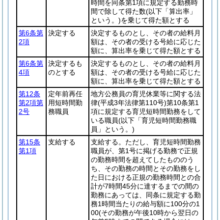
時間を同条第1項に規定する勤務時
間で除して得た数
(以下「算出率」
という。)
を乗じて得た額とする
第6条第
決定する
決定するものとし、その者の給料月
2項
額は、その者の受ける号給に応じた
額に、算出率を乗じて得た額とする
第6条第
決定するも
決定するものとし、その者の給料月
4項
のとする
額は、その者の受ける号給に応じた
額に、算出率を乗じて得た額とする
第12条
定年前再任
地方公務員の育児休業等に関する法
第2項第
用短時間勤
律
(平成3年法律第110号)
第10条第1
2号
務職員
項に規定する育児短時間勤務をして
いる職員
(以下「育児短時間勤務職
員」という。)
第15条
支給する
支給する。ただし、育児短時間勤務
第1項
職員が、第1号に掲げる勤務で正規
の勤務時間を超えてしたもののう
ち、その勤務の時間とその勤務をし
た日における正規の勤務時間との合
計が7時間45分に達するまでの間の
勤務にあっては、同条に規定する勤
務1時間当たりの給与額に100分の1
00
(その勤務が午後10時から翌日の