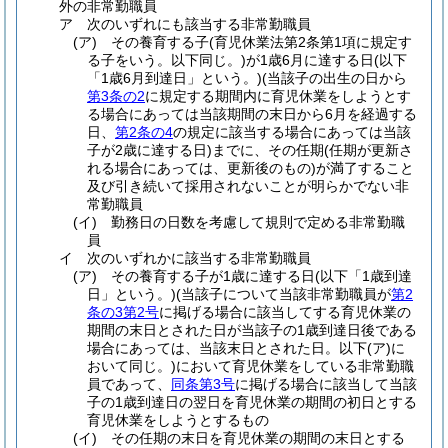
外の非常勤職員
ア
次のいずれにも該当する非常勤職員
(ア)
その養育する子
(育児休業法第2条第1項に規定す
る子をいう。以下同じ。)
が1歳6月に達する日
(以下
「1歳6月到達日」という。)
(当該子の出生の日から
第3条の2
に規定する期間内に育児休業をしようとす
る場合にあっては当該期間の末日から6月を経過する
日、
第2条の4
の規定に該当する場合にあっては当該
子が2歳に達する日)
までに、その任期
(任期が更新さ
れる場合にあっては、更新後のもの)
が満了すること
及び引き続いて採用されないことが明らかでない非
常勤職員
(イ)
勤務日の日数を考慮して規則で定める非常勤職
員
イ
次のいずれかに該当する非常勤職員
(ア)
その養育する子が1歳に達する日
(以下「1歳到達
日」という。)
(当該子について当該非常勤職員が
第2
条の3第2号
に掲げる場合に該当してする育児休業の
期間の末日とされた日が当該子の1歳到達日後である
場合にあっては、当該末日とされた日。以下
(ア)
に
おいて同じ。)
において育児休業をしている非常勤職
員であって、
同条第3号
に掲げる場合に該当して当該
子の1歳到達日の翌日を育児休業の期間の初日とする
育児休業をしようとするもの
(イ)
その任期の末日を育児休業の期間の末日とする