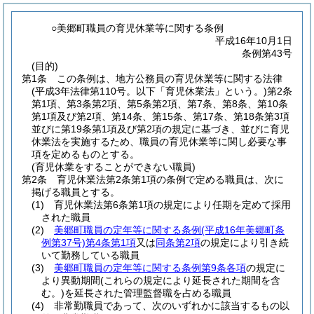
○美郷町職員の育児休業等に関する条例
平成16年10月1日
条例第43号
(目的)
第1条
この条例は、地方公務員の育児休業等に関する法律
(平成3年法律第110号。以下「育児休業法」という。)
第2条
第1項、第3条第2項、第5条第2項、第7条、第8条、第10条
第1項及び第2項、第14条、第15条、第17条、第18条第3項
並びに第19条第1項及び第2項の規定に基づき、並びに育児
休業法を実施するため、職員の育児休業等に関し必要な事
項を定めるものとする。
(育児休業をすることができない職員)
第2条
育児休業法第2条第1項の条例で定める職員は、次に
掲げる職員とする。
(1)
育児休業法第6条第1項の規定により任期を定めて採用
された職員
(2)
美郷町職員の定年等に関する条例
(平成16年美郷町条
例第37号)
第4条第1項
又は
同条第2項
の規定により引き続
いて勤務している職員
(3)
美郷町職員の定年等に関する条例第9条各項
の規定に
より異動期間
(これらの規定により延長された期間を含
む。)
を延長された管理監督職を占める職員
(4)
非常勤職員であって、次のいずれかに該当するもの以