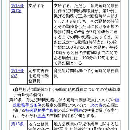
第15条
支給する
支給する。ただし、育児短時間勤務
第1項
に伴う短時間勤務職員が、第1号に
掲げる勤務で正規の勤務時間を超え
てしたもののうち、その勤務の時間
とその勤務をした日における正規の
勤務時間との合計が7時間45分に達
するまでの間の勤務にあっては、同
条に規定する勤務1時間当たりの給
与額に100分の100
(その勤務が午後
10時から翌日の午前5時までの間で
ある場合には、100分の125)
を乗じ
て得た額とする
第19条
定年前再任
育児短時間勤務に伴う短時間勤務職
の2
用短時間勤
員
務職員
(育児短時間勤務に伴う短時間勤務職員についての特殊勤務
手当条例の特例)
第19条
育児短時間勤務に伴う短時間勤務職員についての
特
殊勤務手当条例
の規定の適用については、
次の表
の左欄に
掲げる
特殊勤務手当条例
の規定中
同表
の中欄に掲げる字句
は、それぞれ
同表
の右欄に掲げる字句とする。
第15条
地方公務員
地方公務員の育児休業等に関する法
法第22条の
律
(平成3年法律第110号)
第18条第1