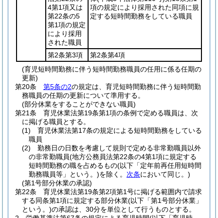
4第1項又は
項の規定により採用された同項に規
第22条の5
定する短時間勤務をしている職員
第1項の規定
により採用
された職員
第2条第3項
第2条第4項
(育児短時間勤務に伴う短時間勤務職員の任用に係る任期の
更新)
第20条
第5条の2
の規定は、育児短時間勤務に伴う短時間勤
務職員の任期の更新について準用する。
(部分休業をすることができない職員)
第21条
育児休業法第19条第1項の条例で定める職員は、次
に掲げる職員とする。
(1)
育児休業法第17条の規定による短時間勤務をしている
職員
(2)
勤務日の日数を考慮して規則で定める非常勤職員以外
の非常勤職員
(地方公務員法第22条の4第1項に規定する
短時間勤務の職を占めるもの
(以下「定年前再任用短時間
勤務職員等」という。)
を除く。
次条
において同じ。)
(第1号部分休業の承認)
第22条
育児休業法第19条第2項第1号に掲げる範囲内で請求
する同条第1項に規定する部分休業
(以下「第1号部分休業」
という。)
の承認は、30分を単位として行うものとする。