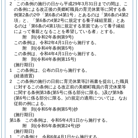
2
この条例の施行の日から平成29年3月31日までの間は、こ
の条例による改正後の美郷町職員の育児休業等に関する条
例第2条の2中「第6条の4第1号」とあるのは「第6条の4第2
項」と、「第6条の4第2号に規定する養子縁組里親」とあ
るのは「第6条の4第1項に規定する里親であって養子縁組
によって養親となることを希望している者」とする。
附
則
(令和2年
条例第9号)
この条例は、令和2年4月1日から施行する。
附
則
(令和4年
条例第5号)
この条例は、令和4年4月1日から施行する。
附
則
(令和4年
条例第15号)
(施行期日)
1
この条例は、公布の日から施行する。
(経過措置)
2
この条例の施行の日前に育児休業等計画書を提出した職員
に対するこの条例による改正前の美郷町職員の育児休業等
に関する条例第3条
(第5号に係る部分に限る。)
及び第9条
(第6号に係る部分に限る。)
の規定の適用については、なお
従前の例による。
附
則
(令和5年
条例第5号)
抄
(施行期日)
第1条
この条例は、令和5年4月1日から施行する。
附
則
(令和5年
条例第24号)
抄
(施行期日)
1
この条例は、令和6年4月1日から施行する。