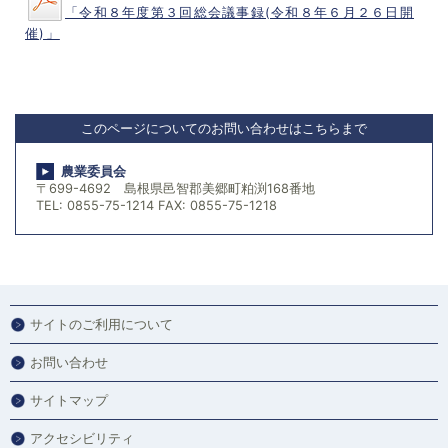
「令和８年度第３回総会議事録(令和８年６月２６日開
催)」
このページについてのお問い合わせはこちらまで
農業委員会
〒699-4692 島根県邑智郡美郷町粕渕168番地
TEL: 0855-75-1214 FAX: 0855-75-1218
サイトのご利用について
お問い合わせ
サイトマップ
アクセシビリティ