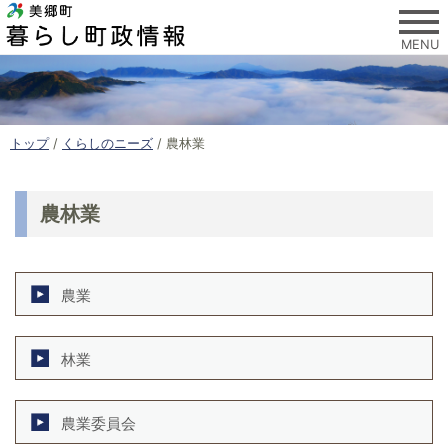
このページの本文へ
MENU
現
トップ
/
くらしのニーズ
/
農林業
在
の
位
農林業
置
：
農業
林業
農業委員会