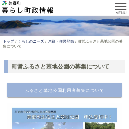
このページの本文へ
MENU
現
トップ
/
くらしのニーズ
/
戸籍・住民登録
/
町営ふるさと墓地公園の募
在
集について
の
位
置
町営ふるさと墓地公園の募集について
：
ふるさと墓地公園利用者募集について