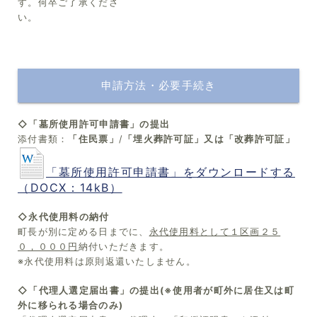
す。何卒ご了承くださ
い。
申請方法・必要手続き
◇「墓所使用許可申請書」の提出
添付書類：
「住民票」
/
「埋火葬許可証」又は「改葬許可証」
「墓所使用許可申請書」をダウンロードする
（DOCX：14kB）
◇永代使用料の納付
町長が別に定める日までに、
永代使用料として１区画２５
０，０００円
納付いただきます。
※永代使用料は原則返還いたしません。
◇「代理人選定届出書」の提出(※使用者が町外に居住又は町
外に移られる場合のみ)