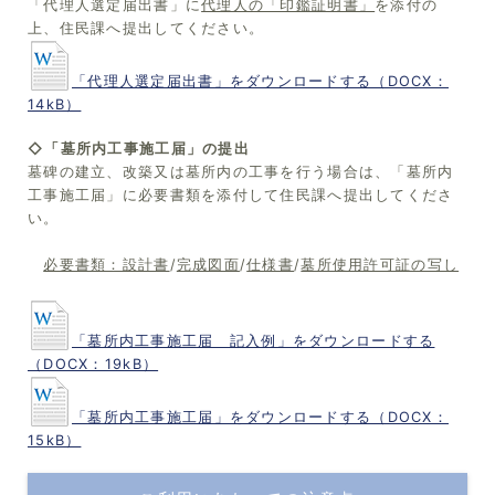
「代理人選定届出書」に
代理人の「印鑑証明書」
を添付の
上、住民課へ提出してください。
「代理人選定届出書」をダウンロードする（DOCX：
14kB）
◇「墓所内工事施工届」の提出
墓碑の建立、改築又は墓所内の工事を行う場合は、「墓所内
工事施工届」に必要書類を添付して住民課へ提出してくださ
い。
必要書類：設計書
/
完成図面
/
仕様書
/
墓所使用許可証の写し
「墓所内工事施工届 記入例」をダウンロードする
（DOCX：19kB）
「墓所内工事施工届」をダウンロードする（DOCX：
15kB）