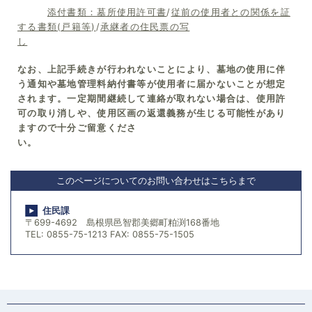
添付書類：墓所使用許可書
/
従前の使用者との関係を証
する書類(戸籍等)
/
承継者の住民票の写
し
なお、上記手続きが行われないことにより、墓地の使用に伴
う通知や墓地管理料納付書等が使用者に届かないことが想定
されます。一定期間継続して連絡が取れない場合は、使用許
可の取り消しや、使用区画の返還義務が生じる可能性があり
ますので十分ご留意くださ
い。
このページについてのお問い合わせはこちらまで
住民課
〒699-4692 島根県邑智郡美郷町粕渕168番地
TEL: 0855-75-1213 FAX: 0855-75-1505