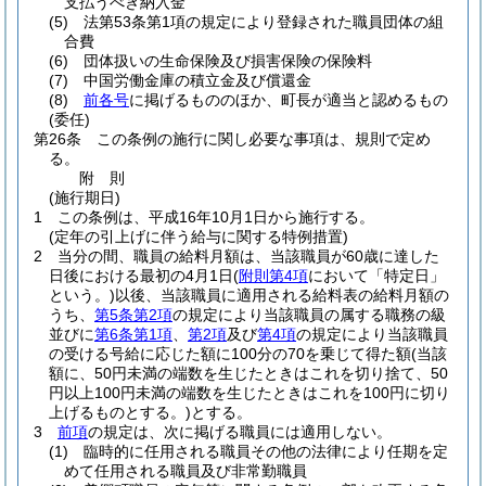
支払うべき納入金
(5)
法第53条第1項の規定により登録された職員団体の組
合費
(6)
団体扱いの生命保険及び損害保険の保険料
(7)
中国労働金庫の積立金及び償還金
(8)
前各号
に掲げるもののほか、町長が適当と認めるもの
(委任)
第26条
この条例の施行に関し必要な事項は、規則で定め
る。
附
則
(施行期日)
1
この条例は、平成16年10月1日から施行する。
(定年の引上げに伴う給与に関する特例措置)
2
当分の間、職員の給料月額は、当該職員が60歳に達した
日後における最初の4月1日
(
附則第4項
において「特定日」
という。)
以後、当該職員に適用される給料表の給料月額の
うち、
第5条第2項
の規定により当該職員の属する職務の級
並びに
第6条第1項
、
第2項
及び
第4項
の規定により当該職員
の受ける号給に応じた額に100分の70を乗じて得た額
(当該
額に、50円未満の端数を生じたときはこれを切り捨て、50
円以上100円未満の端数を生じたときはこれを100円に切り
上げるものとする。)
とする。
3
前項
の規定は、次に掲げる職員には適用しない。
(1)
臨時的に任用される職員その他の法律により任期を定
めて任用される職員及び非常勤職員