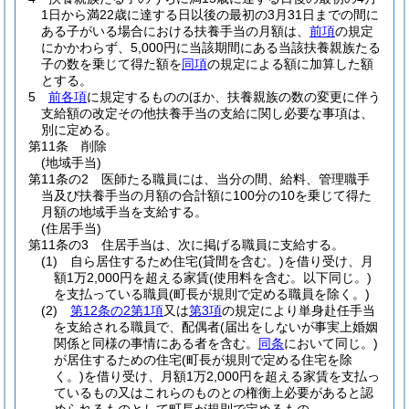
1日から満22歳に達する日以後の最初の3月31日までの間に
ある子がいる場合における扶養手当の月額は、
前項
の規定
にかかわらず、5,000円に当該期間にある当該扶養親族たる
子の数を乗じて得た額を
同項
の規定による額に加算した額
とする。
5
前各項
に規定するもののほか、扶養親族の数の変更に伴う
支給額の改定その他扶養手当の支給に関し必要な事項は、
別に定める。
第11条
削除
(地域手当)
第11条の2
医師たる職員には、当分の間、給料、管理職手
当及び扶養手当の月額の合計額に100分の10を乗じて得た
月額の地域手当を支給する。
(住居手当)
第11条の3
住居手当は、次に掲げる職員に支給する。
(1)
自ら居住するため住宅
(貸間を含む。)
を借り受け、月
額1万2,000円を超える家賃
(使用料を含む。以下同じ。)
を支払っている職員
(町長が規則で定める職員を除く。)
(2)
第12条の2第1項
又は
第3項
の規定により単身赴任手当
を支給される職員で、配偶者
(届出をしないが事実上婚姻
関係と同様の事情にある者を含む。
同条
において同じ。)
が居住するための住宅
(町長が規則で定める住宅を除
く。)
を借り受け、月額1万2,000円を超える家賃を支払っ
ているもの又はこれらのものとの権衡上必要があると認