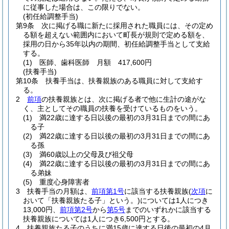
に従事した場合は、この限りでない。
(初任給調整手当)
第9条
次に掲げる職に新たに採用された職員には、その定め
る額を超えない範囲内において町長が規則で定める額を、
採用の日から35年以内の期間、初任給調整手当として支給
する。
(1)
医師、歯科医師 月額 417,600円
(扶養手当)
第10条
扶養手当は、扶養親族のある職員に対して支給す
る。
2
前項
の扶養親族とは、次に掲げる者で他に生計の途がな
く、主としてその職員の扶養を受けているものをいう。
(1)
満22歳に達する日以後の最初の3月31日までの間にあ
る子
(2)
満22歳に達する日以後の最初の3月31日までの間にあ
る孫
(3)
満60歳以上の父母及び祖父母
(4)
満22歳に達する日以後の最初の3月31日までの間にあ
る弟妹
(5)
重度心身障害者
3
扶養手当の月額は、
前項第1号
に該当する扶養親族
(
次項
に
おいて「扶養親族たる子」という。)
については1人につき
13,000円、
前項第2号
から
第5号
までのいずれかに該当する
扶養親族については1人につき6,500円とする。
4
扶養親族たる子のうちに満15歳に達する日後の最初の4月