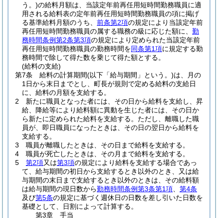
う。)
の給料月額は、当該定年前再任用短時間勤務職員に適
用される給料表の定年前再任用短時間勤務職員の項に掲げ
る基準給料月額のうち、
前条第2項
の規定により当該定年前
再任用短時間勤務職員の属する職務の級に応じた額に、
勤
務時間条例第2条第3項
の規定により定められた当該定年前
再任用短時間勤務職員の勤務時間を
同条第1項
に規定する勤
務時間で除して得た数を乗じて得た額とする。
(給料の支給)
第7条
給料の計算期間
(以下「給与期間」という。)
は、月の
1日から末日までとし、町長が規則で定める給料の支給日
に、給料の月額を支給する。
2
新たに職員となった者には、その日から給料を支給し、昇
給、降給等により給料額に異動を生じた者には、その日か
ら新たに定められた給料を支給する。
ただし、離職した職
員が、即日職員になったときは、その日の翌日から給料を
支給する。
3
職員が離職したときは、その日まで給料を支給する。
4
職員が死亡したときは、その月まで給料を支給する。
5
第2項
又は
第3項
の規定により給料を支給する場合であっ
て、給与期間の初日から支給するとき以外のとき、又は給
与期間の末日まで支給するとき以外のときは、その給料額
は給与期間の現日数から
勤務時間条例第3条第1項
、
第4条
及び
第5条
の規定に基づく週休日の日数を差し引いた日数を
基礎として、日割によって計算する。
第3章
手当