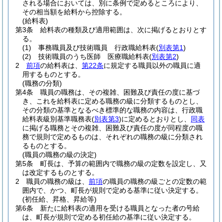
される場合においては、別に条例で定めるところにより、
その相当額を給料から控除する。
(給料表)
第3条
給料表の種類及び適用範囲は、次に掲げるとおりとす
る。
(1)
事務職員及び技術職員 行政職給料表
(
別表第1
)
(2)
技術職員のうち医師 医療職給料表
(
別表第2
)
2
前項
の給料表は、
第22条
に規定する職員以外の職員に適
用するものとする。
(職務の分類)
第4条
職員の職務は、その複雑、困難及び責任の度に基づ
き、これを給料表に定める職務の級に分類するものとし、
その分類の基準となるべき標準的な職務の内容は、行政職
給料表級別基準職務表
(
別表第3
)
に定めるとおりとし、
同表
に掲げる職務とその複雑、困難及び責任の度が同程度の職
務で規則で定めるものは、それぞれの職務の級に分類され
るものとする。
(職員の職務の級の決定)
第5条
町長は、予算の範囲内で職務の級の定数を設定し、又
は改定するものとする。
2
職員の職務の級は、
前項
の職員の職務の級ごとの定数の範
囲内で、かつ、町長が規則で定める基準に従い決定する。
(初任給、昇格、昇給等)
第6条
新たに給料表の適用を受ける職員となった者の号給
は、町長が規則で定める初任給の基準に従い決定する。