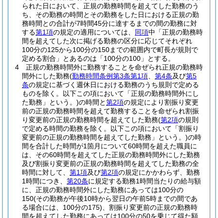
られた日において、正規の勤務時間を超えてした勤務のう
ち、その勤務の時間とその勤務をした日における正規の勤
務時間との合計が7時間45分に達するまでの間の勤務に対
する
第1項
の規定の適用については、
同項
中「正規の勤務時
間を超えてした次に掲げる勤務の区分に応じてそれぞれ
100分の125から100分の150までの範囲内で町長が規則で
定める割合」とあるのは「100分の100」とする。
4
正規の勤務時間外に勤務することを命ぜられ正規の勤務時
間外にした勤務
(
勤務時間条例第3条第1項
、
第4条
及び
第5
条
の規定に基づく週休日における勤務のうち規則で定める
ものを除く。以下この項において「正規の勤務時間外にし
た勤務」という。)
の時間と
第2項
の規定により割振り変更
前の正規の勤務時間を超えて勤務することを命ぜられ割振
り変更前の正規の勤務時間を超えてした勤務
(
第2項
の規則
で定める時間の勤務を除く。以下この項において「割振り
変更前の正規の勤務時間を超えてした勤務」という。)
の時
間を合計した時間が1箇月について60時間を超えた職員に
は、その60時間を超えてした正規の勤務時間外にした勤務
及び割振り変更前の正規の勤務時間を超えてした勤務の全
時間に対して、
第1項
及び
第2項
の規定にかかわらず、勤務
1時間につき、
第20条
に規定する勤務1時間当たりの給与額
に、正規の勤務時間外にした勤務にあっては100分の
150
(その勤務が午後10時から翌日の午前5時までの間であ
る場合には、100分の175)
、割振り変更前の正規の勤務時
間を超えてした勤務にあっては100分の50を乗じて得た額