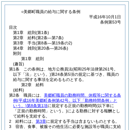
○美郷町職員の給与に関する条例
平成16年10月1日
条例第53号
目次
第1章
総則
(第1条)
第2章
給料
(第2条―第7条)
第3章
手当
(第8条―第19条の2)
第4章
雑則
(第20条―第26条)
附則
第1章
総則
(趣旨)
第1条
この条例は、地方公務員法
(昭和25年法律第261号。
以下「法」という。)
第24条第5項の規定に基づき、職員の
給与に関する事項を定めるものとする。
第2章
給料
(給料)
第2条
職員には、
美郷町職員の勤務時間、休暇等に関する条
例
(平成16年美郷町条例第42号。以下「勤務時間条例」と
いう。)
第8条第1項
に規定する正規の勤務時間
(以下単に
「正規の勤務時間」という。)
による勤務に対する報酬とし
て給料を支給する。
2
給料には、
第3章
に規定する手当は含まないものとする。
3
宿舎、食事、被服その他生活に必要な施設等が職員に支給