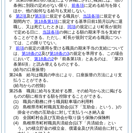
5
法第28条第2項の規定により休職にされた職員には、他の
条例に別段の定めがない限り、
前各項
に定める給与を除く
ほか、他の如何なる給与も支給しない。
6
第2項
及び
第3項
に規定する職員が、
当該各項
に規定する
期間内で、
第18条第1項
に規定する基準日前1箇月以内に退
職し、又は死亡したときは、
同項
の規定により町長が規則
で定める日に、
当該各項
の例による額の期末手当を支給す
ることができる。
ただし、町長が規則で定める職員につい
ては、この限りでない。
7
前項
の規定の適用を受ける職員の期末手当の支給について
は、
第18条の2
及び
第18条の3
の規定を準用する。
この場合
において、
第18条の2
中「前条第1項」とあるのは、「第23
条第6項」と読み替えるものとする。
(給与の口座振替)
第24条
給与は職員の申出により、口座振替の方法により支
払うことができる。
(給与からの控除)
第25条
職員に給与を支給する際、その給与から次に掲げる
ものの額に相当する額を控除することができる。
(1)
職員の勤務に伴う職員駐車場の利用料
(2)
島根県市町村職員互助会
(以下「互助会」という。)
の
掛金その他の互助会に対して支払うべき納入金
(3)
全国町村会及び互助会が取り扱う保険の保険料
(4)
島根県市町村職員共済組合
(以下「共済組合」とい
う。)
の積立貯金の積立金、償還金及び共済組合に対して