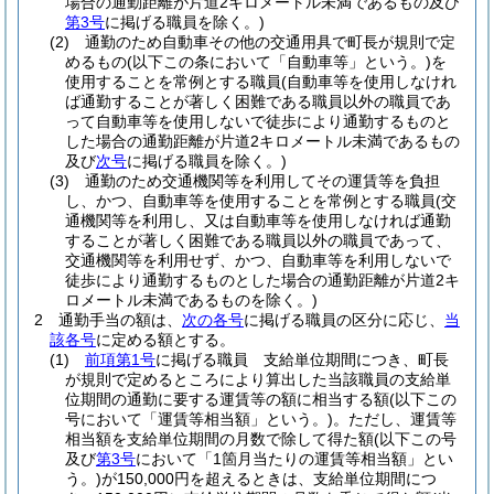
場合の通勤距離が片道2キロメートル未満であるもの及び
第3号
に掲げる職員を除く。)
(2)
通勤のため自動車その他の交通用具で町長が規則で定
めるもの
(以下この条において「自動車等」という。)
を
使用することを常例とする職員
(自動車等を使用しなけれ
ば通勤することが著しく困難である職員以外の職員であ
って自動車等を使用しないで徒歩により通勤するものと
した場合の通勤距離が片道2キロメートル未満であるもの
及び
次号
に掲げる職員を除く。)
(3)
通勤のため交通機関等を利用してその運賃等を負担
し、かつ、自動車等を使用することを常例とする職員
(交
通機関等を利用し、又は自動車等を使用しなければ通勤
することが著しく困難である職員以外の職員であって、
交通機関等を利用せず、かつ、自動車等を利用しないで
徒歩により通勤するものとした場合の通勤距離が片道2キ
ロメートル未満であるものを除く。)
2
通勤手当の額は、
次の各号
に掲げる職員の区分に応じ、
当
該各号
に定める額とする。
(1)
前項第1号
に掲げる職員 支給単位期間につき、町長
が規則で定めるところにより算出した当該職員の支給単
位期間の通勤に要する運賃等の額に相当する額
(以下この
号において「運賃等相当額」という。)
。
ただし、運賃等
相当額を支給単位期間の月数で除して得た額
(以下この号
及び
第3号
において「1箇月当たりの運賃等相当額」とい
う。)
が150,000円を超えるときは、支給単位期間につ