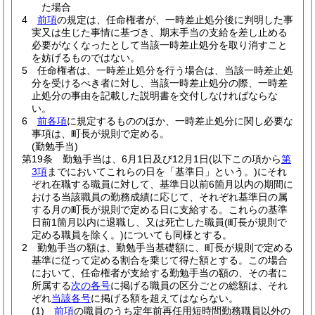
た場合
4
前項
の規定は、任命権者が、一時差止処分後に判明した事
実又は生じた事情に基づき、期末手当の支給を差し止める
必要がなくなったとして当該一時差止処分を取り消すこと
を妨げるものではない。
5
任命権者は、一時差止処分を行う場合は、当該一時差止処
分を受けるべき者に対し、当該一時差止処分の際、一時差
止処分の事由を記載した説明書を交付しなければならな
い。
6
前各項
に規定するもののほか、一時差止処分に関し必要な
事項は、町長が規則で定める。
(勤勉手当)
第19条
勤勉手当は、6月1日及び12月1日
(以下この項から
第
3項
までにおいてこれらの日を「基準日」という。)
にそれ
ぞれ在職する職員に対して、基準日以前6箇月以内の期間に
おける当該職員の勤務成績に応じて、それぞれ基準日の属
する月の町長が規則で定める日に支給する。
これらの基準
日前1箇月以内に退職し、又は死亡した職員
(町長が規則で
定める職員を除く。)
についても同様とする。
2
勤勉手当の額は、勤勉手当基礎額に、町長が規則で定める
基準に従って定める割合を乗じて得た額とする。
この場合
において、任命権者が支給する勤勉手当の額の、その者に
所属する
次の各号
に掲げる職員の区分ごとの総額は、それ
ぞれ
当該各号
に掲げる額を超えてはならない。
(1)
前項
の職員のうち定年前再任用短時間勤務職員以外の