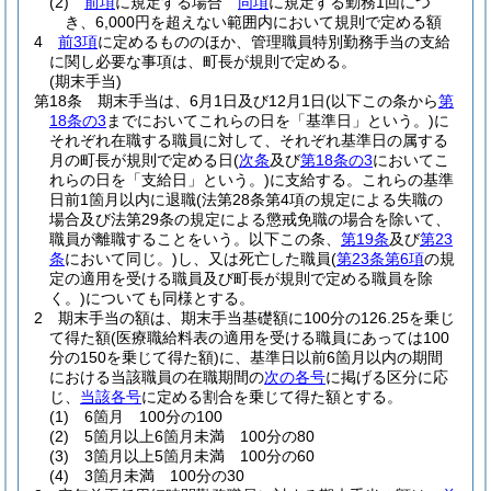
(2)
前項
に規定する場合
同項
に規定する勤務1回につ
き、6,000円を超えない範囲内において規則で定める額
4
前3項
に定めるもののほか、管理職員特別勤務手当の支給
に関し必要な事項は、町長が規則で定める。
(期末手当)
第18条
期末手当は、6月1日及び12月1日
(以下この条から
第
18条の3
までにおいてこれらの日を「基準日」という。)
に
それぞれ在職する職員に対して、それぞれ基準日の属する
月の町長が規則で定める日
(
次条
及び
第18条の3
においてこ
れらの日を「支給日」という。)
に支給する。
これらの基準
日前1箇月以内に退職
(法第28条第4項の規定による失職の
場合及び法第29条の規定による懲戒免職の場合を除いて、
職員が離職することをいう。以下この条、
第19条
及び
第23
条
において同じ。)
し、又は死亡した職員
(
第23条第6項
の規
定の適用を受ける職員及び町長が規則で定める職員を除
く。)
についても同様とする。
2
期末手当の額は、期末手当基礎額に100分の126.25を乗じ
て得た額
(医療職給料表の適用を受ける職員にあっては100
分の150を乗じて得た額)
に、基準日以前6箇月以内の期間
における当該職員の在職期間の
次の各号
に掲げる区分に応
じ、
当該各号
に定める割合を乗じて得た額とする。
(1)
6箇月 100分の100
(2)
5箇月以上6箇月未満 100分の80
(3)
3箇月以上5箇月未満 100分の60
(4)
3箇月未満 100分の30