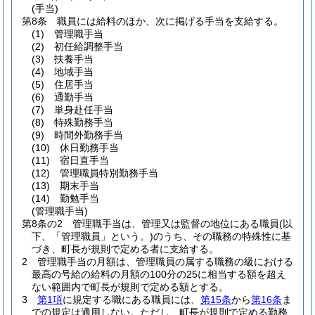
(手当)
第8条
職員には給料のほか、次に掲げる手当を支給する。
(1)
管理職手当
(2)
初任給調整手当
(3)
扶養手当
(4)
地域手当
(5)
住居手当
(6)
通勤手当
(7)
単身赴任手当
(8)
特殊勤務手当
(9)
時間外勤務手当
(10)
休日勤務手当
(11)
宿日直手当
(12)
管理職員特別勤務手当
(13)
期末手当
(14)
勤勉手当
(管理職手当)
第8条の2
管理職手当は、管理又は監督の地位にある職員
(以
下、「管理職員」という。)
のうち、その職務の特殊性に基
づき、町長が規則で定める者に支給する。
2
管理職手当の月額は、管理職員の属する職務の級における
最高の号給の給料の月額の100分の25に相当する額を超え
ない範囲内で町長が規則で定める額とする。
3
第1項
に規定する職にある職員には、
第15条
から
第16条
ま
での規定は適用しない。
ただし、町長が規則で定める勤務