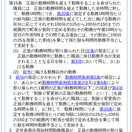
第15条
正規の勤務時間を超えて勤務することを命ぜられた
職員には、正規の勤務時間を超えて勤務した全時間に対し
て、勤務1時間につき、
第20条
に規定する勤務1時間当たり
の給与額に正規の勤務時間を超えてした次に掲げる勤務の
区分に応じてそれぞれ100分の125から100分の150までの
範囲内で町長が規則で定める割合
(その勤務が午後10時から
翌日の午前5時までの間である場合には、その割合に100分
の25を加算した割合)
を乗じて得た額を時間外勤務手当とし
て支給する。
(1)
正規の勤務時間が割り振られた日
(
次条
の規定により
正規の勤務時間中に勤務した職員に休日勤務手当が支給
されることとなる日を除く。
第3項
において同じ。)
にお
ける勤務
(2)
前号
に掲げる勤務以外の勤務
2
前項
の規定にかかわらず、
勤務時間条例第5条
の規定によ
り、あらかじめ
勤務時間条例第3条第2項
又は
第4条
により
割り振られた1週間の正規の勤務時間
(以下この項及び
第4項
において「割振り変更前の正規の勤務時間」という。)
を超
えて勤務することを命ぜられた職員には、割振り変更前の
正規の勤務時間を超えて勤務した全時間
(町長が規則で定め
る時間を除く。)
に対して、勤務1時間につき、
第20条
に規
定する勤務1時間当たりの給与額に100分の125から100分
の150までの範囲内で町長が規則で定める割合を乗じて得
た額を時間外勤務手当として支給する。
3
定年前再任用短時間勤務職員が、正規の勤務時間が割り振