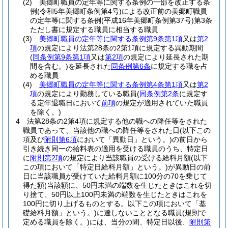
(2)
美郷町職員の定年等に関する条例の一部を改正する条
例
(令和5年美郷町条例第4号)
による改正前の美郷町職員
の定年等に関する条例
(平成16年美郷町条例第37号)
第3条
ただし書に規定する職員に相当する職員
(3)
美郷町職員の定年等に関する条例第9条第1項
又は
第2
項
の規定により法第28条の2第1項に規定する異動期間
(
同条例第9条第1項
又は
第2項
の規定により延長された期
間を含む。)
を延長された
同条例第6条
に規定する職を占
める職員
(4)
美郷町職員の定年等に関する条例第4条第1項
又は
第2
項
の規定により勤務している職員
(
同条例第2条
に規定す
る定年退職日において
前項
の規定が適用されていた職員
を除く。)
4
法第28条の2第4項に規定する他の職への降任等をされた
職員であって、当該他の職への降任等をされた日
(以下この
項及び
附則第6項
において「異動日」という。)
の前日から
引き続き同一の給料表の適用を受ける職員のうち、特定日
に
附則第2項
の規定により当該職員の受ける給料月額
(以下
この項において「特定日給料月額」という。)
が異動日の前
日に当該職員が受けていた給料月額に100分の70を乗じて
得た額
(当該額に、50円未満の端数を生じたときはこれを切
り捨て、50円以上100円未満の端数を生じたときはこれを
100円に切り上げるものとする。以下この項において「基
礎給料月額」という。)
に達しないこととなる職員
(規則で
定める職員を除く。)
には、当分の間、特定日以後、
附則第