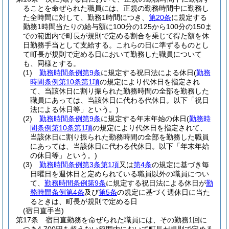
ることを命ぜられた職員には、正規の勤務時間中に勤務し
た全時間に対して、勤務1時間につき、
第20条
に規定する
勤務1時間当たりの給与額に100分の125から100分の150ま
での範囲内で町長が規則で定める割合を乗じて得た額を休
日勤務手当として支給する。
これらの日に準ずるものとし
て町長が規則で定める日において勤務した職員について
も、同様とする。
(1)
勤務時間条例第9条
に規定する祝日法による休日
(
勤務
時間条例第10条第1項
の規定により代休日を指定され
て、当該休日に割り振られた勤務時間の全部を勤務した
職員にあっては、当該休日に代わる代休日。以下「祝日
法による休日等」という。)
(2)
勤務時間条例第9条
に規定する年末年始の休日
(
勤務時
間条例第10条第1項
の規定により代休日を指定されて、
当該休日に割り振られた勤務時間の全部を勤務した職員
にあっては、当該休日に代わる代休日。以下「年末年始
の休日等」という。)
(3)
勤務時間条例第3条第1項
又は
第4条
の規定に基づき毎
日曜日を週休日と定められている職員以外の職員につい
て、
勤務時間条例第9条
に規定する祝日法による休日が
勤
務時間条例第4条
及び
第5条
の規定に基づく週休日に当た
るときは、町長が規則で定める日
(宿日直手当)
第17条
宿日直勤務を命ぜられた職員には、その勤務1回に