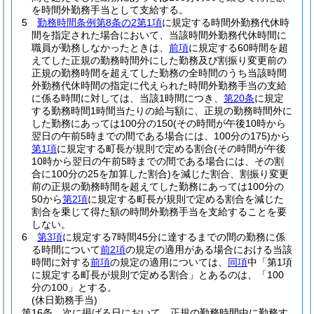
を時間外勤務手当として支給する。
5
勤務時間条例第8条の2第1項
に規定する時間外勤務代休時
間を指定された場合において、当該時間外勤務代休時間に
職員が勤務しなかったときは、
前項
に規定する60時間を超
えてした正規の勤務時間外にした勤務及び割振り変更前の
正規の勤務時間を超えてした勤務の全時間のうち当該時間
外勤務代休時間の指定に代えられた時間外勤務手当の支給
に係る時間に対しては、当該1時間につき、
第20条
に規定
する勤務時間1時間当たりの給与額に、正規の勤務時間外に
した勤務にあっては100分の150
(その時間が午後10時から
翌日の午前5時までの間である場合には、100分の175)
から
第1項
に規定する町長が規則で定める割合
(その時間が午後
10時から翌日の午前5時までの間である場合には、その割
合に100分の25を加算した割合)
を減じた割合、割振り変更
前の正規の勤務時間を超えてした勤務にあっては100分の
50から
第2項
に規定する町長が規則で定める割合を減じた
割合を乗じて得た額の時間外勤務手当を支給することを要
しない。
6
第3項
に規定する7時間45分に達するまでの間の勤務に係
る時間について
前2項
の規定の適用がある場合における当該
時間に対する
前項
の規定の適用については、
同項
中「第1項
に規定する町長が規則で定める割合」とあるのは、「100
分の100」とする。
(休日勤務手当)
第16条
次に掲げる日において、正規の勤務時間中に勤務す