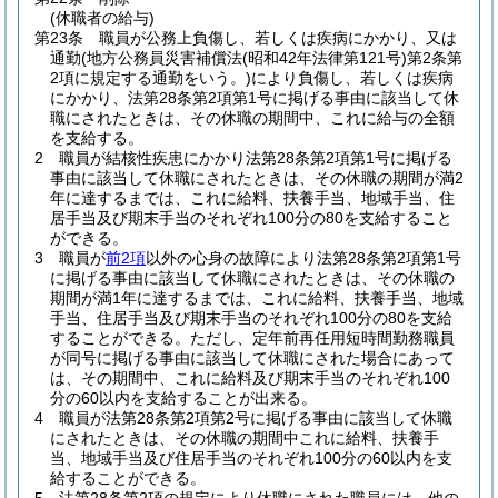
(休職者の給与)
第23条
職員が公務上負傷し、若しくは疾病にかかり、又は
通勤
(地方公務員災害補償法
(昭和42年法律第121号)
第2条第
2項に規定する通勤をいう。)
により負傷し、若しくは疾病
にかかり、法第28条第2項第1号に掲げる事由に該当して休
職にされたときは、その休職の期間中、これに給与の全額
を支給する。
2
職員が結核性疾患にかかり法第28条第2項第1号に掲げる
事由に該当して休職にされたときは、その休職の期間が満2
年に達するまでは、これに給料、扶養手当、地域手当、住
居手当及び期末手当のそれぞれ100分の80を支給すること
ができる。
3
職員が
前2項
以外の心身の故障により法第28条第2項第1号
に掲げる事由に該当して休職にされたときは、その休職の
期間が満1年に達するまでは、これに給料、扶養手当、地域
手当、住居手当及び期末手当のそれぞれ100分の80を支給
することができる。
ただし、定年前再任用短時間勤務職員
が同号に掲げる事由に該当して休職にされた場合にあって
は、その期間中、これに給料及び期末手当のそれぞれ100
分の60以内を支給することが出来る。
4
職員が法第28条第2項第2号に掲げる事由に該当して休職
にされたときは、その休職の期間中これに給料、扶養手
当、地域手当及び住居手当のそれぞれ100分の60以内を支
給することができる。