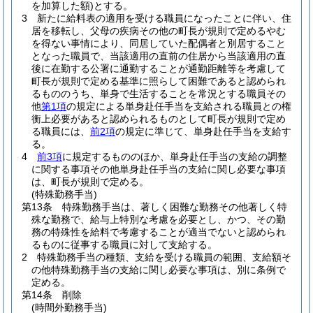
を加算した額)
とする。
3
新たに給料表の適用を受ける職員になったことに伴い、住
居を移転し、父母の疾病その他の町長が規則で定めるやむ
を得ない事情により、同居していた配偶者と別居すること
となった職員で、当該適用の直前の住居から当該適用の直
後に在勤する公署に通勤することが通勤距離等を考慮して
町長が規則で定める基準に照らして困難であると認められ
るもののうち、単身で生活することを常況とする職員その
他
第1項
の規定による単身赴任手当を支給される職員との権
衡上必要があると認められるものとして町長が規則で定め
る職員には、
前2項
の規定に準じて、単身赴任手当を支給す
る。
4
前3項
に規定するもののほか、単身赴任手当の支給の調整
に関する事項その他単身赴任手当の支給に関し必要な事項
は、町長が規則で定める。
(特殊勤務手当)
第13条
特殊勤務手当は、著しく困難な勤務その他著しく特
殊な勤務で、給与上特別な考慮を必要とし、かつ、その勤
務の特殊性を給料で考慮することが適当でないと認められ
るものに従事する職員に対して支給する。
2
特殊勤務手当の種類、支給を受ける職員の範囲、支給額そ
の他特殊勤務手当の支給に関し必要な事項は、別に条例で
定める。
第14条
削除
(時間外勤務手当)