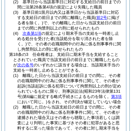
(2)
基準日から当該基準日に対応する支給日の前日までの
間に法第28条第4項の規定により失職した職員
(3)
基準日前1箇月以内又は基準日から当該基準日に対応
する支給日の前日までの間に離職した職員
(
前2号
に掲げ
る者を除く。)
で、その離職した日から当該支給日の前日
までの間に拘禁刑以上の刑に処せられたもの
(4)
次条第1項
の規定により期末手当の支給を一時差し止
める処分を受けた者
(当該処分を取り消された者を除
く。)
で、その者の在職期間中の行為に係る刑事事件に関
し拘禁刑以上の刑に処せられたもの
第18条の3
任命権者は、支給日に期末手当を支給すること
とされていた職員で当該支給日の前日までに離職したもの
が
次の各号
のいずれかに該当する場合は、当該期末手当の
支給を一時差し止めることができる。
(1)
離職した日から当該支給日の前日までの間に、その者
の在職期間中の行為に係る刑事事件に関して、その者が
起訴
(当該起訴に係る犯罪について拘禁刑以上の刑が定め
られているものに限り、刑事訴訟法
(昭和23年法律第131
号)
第6編に規定する略式手続きによるものを除く。
第3項
において同じ。)
をされ、その判決が確定していない場合
(2)
離職した日から当該支給日の前日までの間に、その者
の在職期間中の行為に係る刑事事件に関して、その者が
逮捕された場合又はその者から聴取した事項若しくは調
査により判明した事実に基づきその者に犯罪があると思
料するに至った場合であって、その者に対し期末手当を