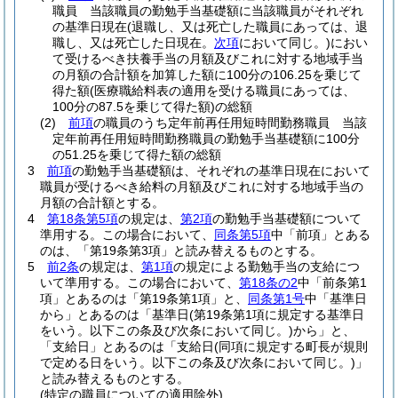
職員 当該職員の勤勉手当基礎額に当該職員がそれぞれ
の基準日現在
(退職し、又は死亡した職員にあっては、退
職し、又は死亡した日現在。
次項
において同じ。)
におい
て受けるべき扶養手当の月額及びこれに対する地域手当
の月額の合計額を加算した額に100分の106.25を乗じて
得た額
(医療職給料表の適用を受ける職員にあっては、
100分の87.5を乗じて得た額)
の総額
(2)
前項
の職員のうち定年前再任用短時間勤務職員 当該
定年前再任用短時間勤務職員の勤勉手当基礎額に100分
の51.25を乗じて得た額の総額
3
前項
の勤勉手当基礎額は、それぞれの基準日現在において
職員が受けるべき給料の月額及びこれに対する地域手当の
月額の合計額とする。
4
第18条第5項
の規定は、
第2項
の勤勉手当基礎額について
準用する。
この場合において、
同条第5項
中「前項」とある
のは、「第19条第3項」と読み替えるものとする。
5
前2条
の規定は、
第1項
の規定による勤勉手当の支給につ
いて準用する。
この場合において、
第18条の2
中「前条第1
項」とあるのは「第19条第1項」と、
同条第1号
中「基準日
から」とあるのは「基準日
(第19条第1項に規定する基準日
をいう。以下この条及び次条において同じ。)
から」と、
「支給日」とあるのは「支給日
(同項に規定する町長が規則
で定める日をいう。以下この条及び次条において同じ。)
」
と読み替えるものとする。
(特定の職員についての適用除外)