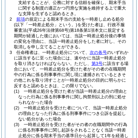
支給することが、公務に対する信頼を確保し、期末手当
に関する制度の適正かつ円滑な実施を維持する上で重大
な支障を生ずると認めるとき。
2
前項
の規定による期末手当の支給を一時差し止める処分
(以下「一時差止処分」という。)
を受けた者は、行政不服
審査法
(平成26年法律第68号)
第18条第1項本文に規定する
期間が経過した後においては、当該一時差止処分後の事情
の変化を理由に、当該一時差止処分をした者に対し、その
取消しを申し立てることができる。
3
任命権者は、一時差止処分について、
次の各号
のいずれか
に該当するに至った場合には、速やかに当該一時差止処分
を取り消さなければならない。
ただし、
第3号
に該当する場
合において、一時差止処分を受けた者がその者の在職期間
中の行為に係る刑事事件に関し現に逮捕されているときそ
の他これを取り消すことが一時差止処分の目的に明らかに
反すると認めるときは、この限りでない。
(1)
一時差止処分を受けた者が当該一時差止処分の理由と
なった行為に係る刑事事件に関し拘禁刑以上の刑に処せ
られなかった場合
(2)
一時差止処分を受けた者について、当該一時差止処分
の理由となった行為に係る刑事事件につき公訴を提起し
ない処分があった場合
(3)
一時差止処分を受けた者がその者の在職期間中の行為
に係る刑事事件に関し起訴をされることなく当該一時差
止処分に係る期末手当の基準日から起算して1年を経過し