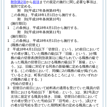
附則第2項
から
前項
までの規定の施行に関し必要な事項は、
規則で定める。
附
則
(平成17年
条例第49号)
この条例は、平成18年1月1日から施行する。
附
則
(平成18年
条例第10号)
(施行期日)
1
この条例は、平成18年4月1日から施行する。
附
則
(平成18年
条例第11号)
(施行期日)
1
この条例は、平成18年4月1日から施行する。
(職務の級の切替え)
2
平成18年4月1日
(以下「切替日」という。)
の前日において
その者が属していた職務の級
(以下「旧級」という。)
が職
務の級の切替表
(附則別表第1)
に掲げられている職務の級で
あった職員の切替日における職務の級
(以下「新級」とい
う。)
は、旧級に対応する同表の新級欄に定める職務の級と
する。
(この場合において、同欄に2の職務の級が掲げられ
ているときは、町長の定めるところにより、そのいずれか
の職務の級とする。)
(号給の切替え)
3
切替日の前日において給料表の適用を受けていた職員の切
替日における号給
(以下「新号給」という。)
は、第2号及び
次項に規定する職員を除き、旧級、切替日の前日において
その者が受けていた号給
(以下「旧号給」という。)
及びそ
の者が旧号給を受けていた期間
(町長の定める職員にあって