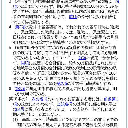
3
定年前再任用短時間勤務職員に対する期末手当の額は、
前
項
の規定にかかわらず、期末手当基礎額に100分の71.25を
乗じて得た額に、基準日以前6箇月以内の期間におけるその
者の在職期間の区分に応じて、
前項
の各号に定める割合を
乗じて得た額とする。
4
第2項
の期末手当基礎額は、それぞれその基準日現在
(退職
し、又は死亡した職員にあっては、退職し、又は死亡した
日現在)
において職員が受けるべき給料及び扶養手当の月額
並びにこれらに対する地域手当の月額の合計額とする。
5
職員で町長が規則で定めるもの
(職務の複雑、困難及び責
任の度等を考慮してこれに相当する職員として町長が規則
で定めるものを含む。)
については、
前項
の規定にかかわら
ず、
同項
に規定する合計額に、給料の月額及びこれに対す
る地域手当の月額の合計額に職務の職制上の段階職務の級
等を考慮して町長が規則で定める職員の区分に応じて100
分の20を超えない範囲内で町長が規則で定める割合を乗じ
て得た額を加算した額を
第2項
の期末手当基礎額とする。
6
第2項
に規定する在職期間の算定に関し必要な事項は、町
長が規則で定める。
第18条の2
次の各号
のいずれかに該当する者には、
前条第1
項
の規定にかかわらず、
当該各号
の基準日に係る期末手当
(
第4号
に掲げる者にあっては、その支給を一時差し止めた
期末手当)
は、支給しない。
(1)
基準日から当該基準日に対応する支給日の前日までの
間に法第29条の規定による懲戒免職の処分を受けた職員