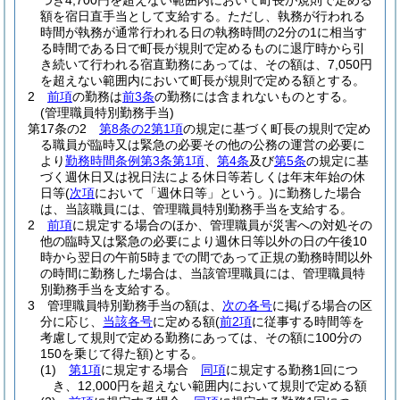
つき4,700円を超えない範囲内において町長が規則で定める
額を宿日直手当として支給する。
ただし、執務が行われる
時間が執務が通常行われる日の執務時間の2分の1に相当す
る時間である日で町長が規則で定めるものに退庁時から引
き続いて行われる宿直勤務にあっては、その額は、7,050円
を超えない範囲内において町長が規則で定める額とする。
2
前項
の勤務は
前3条
の勤務には含まれないものとする。
(管理職員特別勤務手当)
第17条の2
第8条の2第1項
の規定に基づく町長の規則で定め
る職員が臨時又は緊急の必要その他の公務の運営の必要に
より
勤務時間条例第3条第1項
、
第4条
及び
第5条
の規定に基
づく週休日又は祝日法による休日等若しくは年末年始の休
日等
(
次項
において「週休日等」という。)
に勤務した場合
は、当該職員には、管理職員特別勤務手当を支給する。
2
前項
に規定する場合のほか、管理職員が災害への対処その
他の臨時又は緊急の必要により週休日等以外の日の午後10
時から翌日の午前5時までの間であって正規の勤務時間以外
の時間に勤務した場合は、当該管理職員には、管理職員特
別勤務手当を支給する。
3
管理職員特別勤務手当の額は、
次の各号
に掲げる場合の区
分に応じ、
当該各号
に定める額
(
前2項
に従事する時間等を
考慮して規則で定める勤務にあっては、その額に100分の
150を乗じて得た額)
とする。
(1)
第1項
に規定する場合
同項
に規定する勤務1回につ
き、12,000円を超えない範囲内において規則で定める額