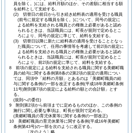
員を除く。)
には、給料月額のほか、その差額に相当する額
を給料として支給する。
(2)
切替日の前日から引き続き給料表の適用を受ける職員
(前号に規定する職員を除く。)
について、同号の規定に
よる給料を支給される職員との権衡上必要があると認め
られるときは、当該職員には、町長が規則で定めるとこ
ろにより、同号の規定に準じて、給料を支給する。
(3)
切替日以降に新たに給料表の適用を受けることとなっ
た職員について、任用の事情等を考慮して前2項の規定に
よる給料を支給される職員との権衡上必要があると認め
られるときは、当該職員には、町長が規則で定めるとこ
ろにより、前2項の規定に準じて、給料を支給する。
8
前項の規定による給料を支給される職員に関する美郷町職
員の給与に関する条例第8条の2第2項の規定の適用につい
ては、同項中「給料の月額」とあるのは「美郷町職員の給
与に関する条例の一部を改正する条例
(平成18年美郷町条例
11号)
附則第7項の規定による給料の額との合計額」とす
る。
(規則への委任)
9
附則第2項から前項までに定めるもののほか、この条例の
施行に関し必要な事項は、町長が規則で定める。
(美郷町職員の育児休業等に関する条例の一部改正)
10
美郷町職員の育児休業等に関する条例
(平成16年美郷町
条例第43号)
の一部を次のように改正する。
〔次のよう〕略