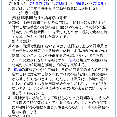
第19条の2
第6条第1項
から
第8項
まで、
第9条
及び
第10条
の
規定は、定年前再任用短時間勤務職員には適用しない。
第4章
雑則
(勤務1時間当たりの給与額の算出)
第20条
勤務1時間当たりの給与額は、給料月額及びこれに
対する地域手当の月額の合計額に12を乗じ、その額を1週
間当たりの勤務時間に52を乗じたものから規則で定める時
間を減じたもので除した額とする。
(給与の減額)
第21条
職員が勤務しないときは、祝日法による休日等又は
年末年始の休日等である場合、休暇による場合その他その
勤務しないことにつき任命権者の承認があった場合を除
き、その勤務しない1時間につき、
前条
に規定する勤務1時
間当たりの給与額を減額して給与を支給する。
2
前項
の減額すべき給与額は、その給与期間の分の給料に対
応する額に対応する額をそれぞれ次の給与期間以降の給料
から差し引くものとする。
ただし、退職又は、休職の場合
において減額すべき給与額が給料から差し引くことができ
ないときは、この条例に基づくその他の未支給の給与から
差し引くものとする。
3
職員が特に承認なくして勤務しなかった時間数は、その給
与期間の全時間数によって計算するものとし、その時間数
に1時間未満の端数を生じた場合の取扱いは、時間外勤務の
場合の例による。
第22条
削除