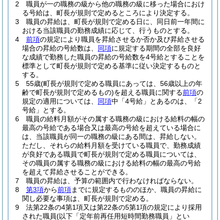
2
職員が一の職務の級から他の職務の級に移った場合におけ
る号給は、町長が規則で定めるところにより決定する。
3
職員の昇給は、町長が規則で定める日に、同日前一年間に
おける当該職員の勤務成績に応じて、行うものとする。
4
前項
の規定により職員を昇給させるか否か及び昇給させる
場合の昇給の号給数は、
同項
に規定する期間の全部を良好
な成績で勤務した職員の昇給の号給数を4号給とすることを
標準として町長が規則で定める基準に従い決定するものと
する。
5
55歳
(町長が規則で定める職員にあっては、56歳以上の年
齢で町長が規則で定めるもの)
を超える職員に関する
前項
の
規定の適用については、
同項
中「4号給」とあるのは、「2
号給」とする。
6
職員の給料月額がその属する職務の級における給料の幅の
最高の号給である場合又は最高の号給を超えている場合に
は、当該職員が同一の職務の級にある間は、昇給しない。
ただし、それらの給料月額を受けている職員で、勤務成績
が良好である職員で町長が規則で定める職員については、
その職員の属する職務の級における給料の幅の最高の号給
を超えて昇給させることができる。
7
職員の昇給は、予算の範囲内で行わなければならない。
8
第3項
から
前項
までに規定するもののほか、職員の昇給に
関し必要な事項は、町長が規則で定める。
9
法第22条の4第1項又は第22条の5第1項の規定により採用
された職員
(以下「定年前再任用短時間勤務職員」とい