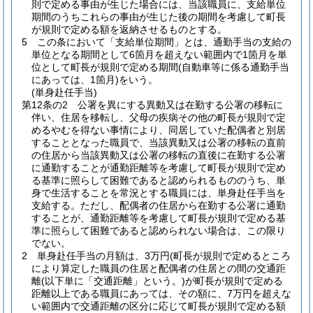
則で定める事由が生じた場合には、当該職員に、支給単位
期間のうちこれらの事由が生じた後の期間を考慮して町長
が規則で定める額を返納させるものとする。
5
この条において「支給単位期間」とは、通勤手当の支給の
単位となる期間として6箇月を超えない範囲内で1箇月を単
位として町長が規則で定める期間
(自動車等に係る通勤手当
にあっては、1箇月)
をいう。
(単身赴任手当)
第12条の2
公署を異にする異動又は在勤する公署の移転に
伴い、住居を移転し、父母の疾病その他の町長が規則で定
めるやむを得ない事情により、同居していた配偶者と別居
することとなった職員で、当該異動又は公署の移転の直前
の住居から当該異動又は公署の移転の直後に在勤する公署
に通勤することが通勤距離等を考慮して町長が規則で定め
る基準に照らして困難であると認められるもののうち、単
身で生活することを常況とする職員には、単身赴任手当を
支給する。
ただし、配偶者の住居から在勤する公署に通勤
することが、通勤距離等を考慮して町長が規則で定める基
準に照らして困難であると認められない場合は、この限り
でない。
2
単身赴任手当の月額は、3万円
(町長が規則で定めるところ
により算定した職員の住居と配偶者の住居との間の交通距
離
(以下単に「交通距離」という。)
が町長が規則で定める
距離以上である職員にあっては、その額に、7万円を超えな
い範囲内で交通距離の区分に応じて町長が規則で定める額