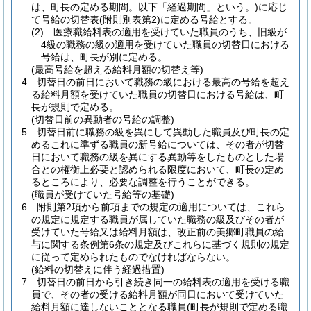
は、町長の定める期間。以下「経過期間」という。)
に応じ
て号給の切替表
(附則別表第2)
に定める号給とする。
(2)
医療職給料表の適用を受けていた職員のうち、旧級が
4級の職務の級の適用を受けていた職員の切替日における
号給は、町長が別に定める。
(最高号給を超える給料月額の切替え等)
4
切替日の前日において職務の級における最高の号給を超え
る給料月額を受けていた職員の切替日における号給は、町
長が規則で定める。
(切替日前の異動者の号給の調整)
5
切替日前に職務の級を異にして異動した職員及び町長の定
めるこれに準ずる職員の新号給については、その者が切替
日において職務の級を異にする異動等をしたものとした場
合との権衡上必要と認められる限度において、町長の定め
るところにより、必要な調整を行うことができる。
(職員が受けていた号給等の基礎)
6
附則第2項から前項までの規定の適用については、これら
の規定に規定する職員が属していた職務の級及びその者が
受けていた号給又は給料月額は、改正前の美郷町職員の給
与に関する条例第6条の規定及びこれらに基づく規則の規定
に従って定められたものでなければならない。
(給料の切替えに伴う経過措置)
7
切替日の前日から引き続き同一の給料表の適用を受ける職
員で、その者の受ける給料月額が同日において受けていた
給料月額に達しないこととなる職員
(町長が規則で定める職