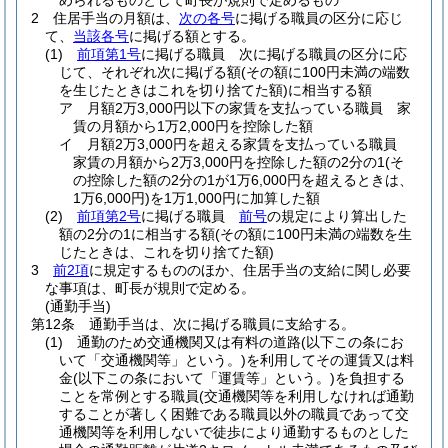
められるものとして町長が規則で定めるもの
2
住居手当の月額は、
次の各号
に掲げる職員の区分に応じ
て、
当該各号
に掲げる額とする。
(1)
前項第1号
に掲げる職員 次に掲げる職員の区分に応
じて、それぞれ次に掲げる額
(その額に100円未満の端数
を生じたときはこれを切り捨てた額)
に相当する額
ア
月額2万3,000円以下の家賃を支払っている職員 家
賃の月額から1万2,000円を控除した額
イ
月額2万3,000円を超える家賃を支払っている職員
家賃の月額から2万3,000円を控除した額の2分の1
(そ
の控除した額の2分の1が1万6,000円を超えるときは、
1万6,000円)
を1万1,000円に加算した額
(2)
前項第2号
に掲げる職員
前号
の規定により算出した
額の2分の1に相当する額
(その額に100円未満の端数を生
じたときは、これを切り捨てた額)
3
前2項
に規定するもののほか、住居手当の支給に関し必要
な事項は、町長が規則で定める。
(通勤手当)
第12条
通勤手当は、次に掲げる職員に支給する。
(1)
通勤のため交通機関又は有料の道路
(以下この条にお
いて「交通機関等」という。)
を利用してその運賃又は料
金
(以下この条において「運賃等」という。)
を負担する
ことを常例とする職員
(交通機関等を利用しなければ通勤
することが著しく困難である職員以外の職員であって交
通機関等を利用しないで徒歩により通勤するものとした