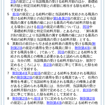
2項
の規定により当該職員の受ける給料月額のほか、基礎給
料月額と特定日給料月額との差額に相当する額を給料とし
て支給する。
5
前項
の規定による給料の額と当該給料を支給される職員の
受ける給料月額との合計額が
第5条第2項
の規定により当該
職員の属する職務の級における最高の号給の給料月額を超
える場合における
前項
の規定の適用については、
同項
中
「基礎給料月額と特定日給料月額」とあるのは、「第5条第
2項の規定により当該職員の属する職務の級における最高の
号給の給料月額と当該職員の受ける給料月額」とする。
6
異動日の前日から引き続き給料表の適用を受ける職員
(
附
則第2項
の規定の適用を受ける職員に限り、
附則第4項
に規
定する職員を除く。)
であって、
同項
の規定による給料を支
給される職員との権衡上必要があると認められる職員に
は、当分の間、当該職員の受ける給料月額のほか、規則で
定めるところにより、
前2項
の規定に準じて算出した額を給
料として支給する。
7
附則第4項
又は
前項
の規定による給料を支給される職員以
外の
附則第2項
の規定の適用を受ける職員であって、任用の
事情を考慮して当該給料を支給される職員との権衡上必要
があると認められる職員には、当分の間、当該職員の受け
る給料月額のほか、規則で定めるところにより、
前3項
の規
定に準じて算出した額を給料として支給する。
8
附則第2項
から
前項
までに定めるもののほか、
附則第2項
の規定による給料月額、
附則第4項
の規定による給料その他