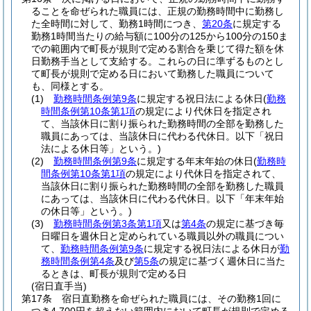
ることを命ぜられた職員には、正規の勤務時間中に勤務し
た全時間に対して、勤務1時間につき、
第20条
に規定する
勤務1時間当たりの給与額に100分の125から100分の150ま
での範囲内で町長が規則で定める割合を乗じて得た額を休
日勤務手当として支給する。
これらの日に準ずるものとし
て町長が規則で定める日において勤務した職員について
も、同様とする。
(1)
勤務時間条例第9条
に規定する祝日法による休日
(
勤務
時間条例第10条第1項
の規定により代休日を指定され
て、当該休日に割り振られた勤務時間の全部を勤務した
職員にあっては、当該休日に代わる代休日。以下「祝日
法による休日等」という。)
(2)
勤務時間条例第9条
に規定する年末年始の休日
(
勤務時
間条例第10条第1項
の規定により代休日を指定されて、
当該休日に割り振られた勤務時間の全部を勤務した職員
にあっては、当該休日に代わる代休日。以下「年末年始
の休日等」という。)
(3)
勤務時間条例第3条第1項
又は
第4条
の規定に基づき毎
日曜日を週休日と定められている職員以外の職員につい
て、
勤務時間条例第9条
に規定する祝日法による休日が
勤
務時間条例第4条
及び
第5条
の規定に基づく週休日に当た
るときは、町長が規則で定める日
(宿日直手当)
第17条
宿日直勤務を命ぜられた職員には、その勤務1回に