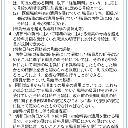
は、町長の定める期間。以下「経過期間」という。)
に応じ
て号給の切替表
(附則別表第2)
に定める号給とする。
(2)
医療職給料表の適用を受けていた職員のうち、旧級が
4級の職務の級の適用を受けていた職員の切替日における
号給は、町長が別に定める。
(最高号給を超える給料月額の切替え等)
4
切替日の前日において職務の級における最高の号給を超え
る給料月額を受けていた職員の切替日における号給は、町
長が規則で定める。
(切替日前の異動者の号給の調整)
5
切替日前に職務の級を異にして異動した職員及び町長の定
めるこれに準ずる職員の新号給については、その者が切替
日において職務の級を異にする異動等をしたものとした場
合との権衡上必要と認められる限度において、町長の定め
るところにより、必要な調整を行うことができる。
(職員が受けていた号給等の基礎)
6
附則第2項から前項までの規定の適用については、これら
の規定に規定する職員が属していた職務の級及びその者が
受けていた号給又は給料月額は、改正前の美郷町職員の給
与に関する条例第6条の規定及びこれらに基づく規則の規定
に従って定められたものでなければならない。
(給料の切替えに伴う経過措置)
7
切替日の前日から引き続き同一の給料表の適用を受ける職
員で、その者の受ける給料月額が同日において受けていた
給料月額に達しないこととなる職員
(町長が規則で定める職