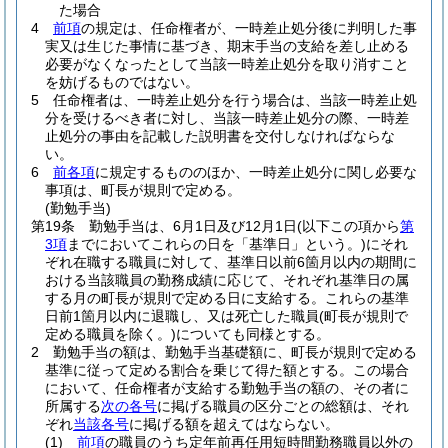
た場合
4
前項
の規定は、任命権者が、一時差止処分後に判明した事
実又は生じた事情に基づき、期末手当の支給を差し止める
必要がなくなったとして当該一時差止処分を取り消すこと
を妨げるものではない。
5
任命権者は、一時差止処分を行う場合は、当該一時差止処
分を受けるべき者に対し、当該一時差止処分の際、一時差
止処分の事由を記載した説明書を交付しなければならな
い。
6
前各項
に規定するもののほか、一時差止処分に関し必要な
事項は、町長が規則で定める。
(勤勉手当)
第19条
勤勉手当は、6月1日及び12月1日
(以下この項から
第
3項
までにおいてこれらの日を「基準日」という。)
にそれ
ぞれ在職する職員に対して、基準日以前6箇月以内の期間に
おける当該職員の勤務成績に応じて、それぞれ基準日の属
する月の町長が規則で定める日に支給する。
これらの基準
日前1箇月以内に退職し、又は死亡した職員
(町長が規則で
定める職員を除く。)
についても同様とする。
2
勤勉手当の額は、勤勉手当基礎額に、町長が規則で定める
基準に従って定める割合を乗じて得た額とする。
この場合
において、任命権者が支給する勤勉手当の額の、その者に
所属する
次の各号
に掲げる職員の区分ごとの総額は、それ
ぞれ
当該各号
に掲げる額を超えてはならない。
(1)
前項
の職員のうち定年前再任用短時間勤務職員以外の