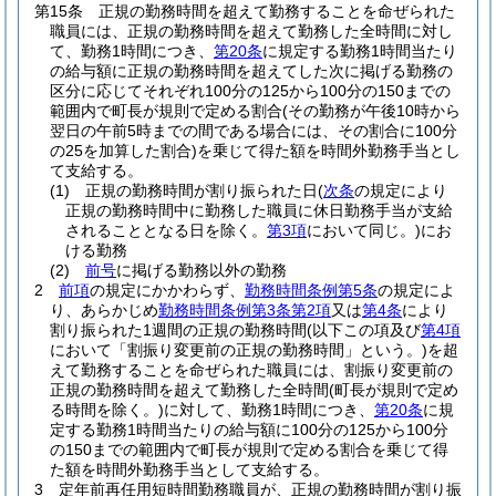
第15条
正規の勤務時間を超えて勤務することを命ぜられた
職員には、正規の勤務時間を超えて勤務した全時間に対し
て、勤務1時間につき、
第20条
に規定する勤務1時間当たり
の給与額に正規の勤務時間を超えてした次に掲げる勤務の
区分に応じてそれぞれ100分の125から100分の150までの
範囲内で町長が規則で定める割合
(その勤務が午後10時から
翌日の午前5時までの間である場合には、その割合に100分
の25を加算した割合)
を乗じて得た額を時間外勤務手当とし
て支給する。
(1)
正規の勤務時間が割り振られた日
(
次条
の規定により
正規の勤務時間中に勤務した職員に休日勤務手当が支給
されることとなる日を除く。
第3項
において同じ。)
にお
ける勤務
(2)
前号
に掲げる勤務以外の勤務
2
前項
の規定にかかわらず、
勤務時間条例第5条
の規定によ
り、あらかじめ
勤務時間条例第3条第2項
又は
第4条
により
割り振られた1週間の正規の勤務時間
(以下この項及び
第4項
において「割振り変更前の正規の勤務時間」という。)
を超
えて勤務することを命ぜられた職員には、割振り変更前の
正規の勤務時間を超えて勤務した全時間
(町長が規則で定め
る時間を除く。)
に対して、勤務1時間につき、
第20条
に規
定する勤務1時間当たりの給与額に100分の125から100分
の150までの範囲内で町長が規則で定める割合を乗じて得
た額を時間外勤務手当として支給する。
3
定年前再任用短時間勤務職員が、正規の勤務時間が割り振