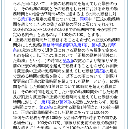
られた日において、正規の勤務時間を超えてした勤務のう
ち、その勤務の時間とその勤務をした日における正規の勤
務時間との合計が7時間45分に達するまでの間の勤務に対
する
第1項
の規定の適用については、
同項
中「正規の勤務時
間を超えてした次に掲げる勤務の区分に応じてそれぞれ
100分の125から100分の150までの範囲内で町長が規則で
定める割合」とあるのは「100分の100」とする。
4
正規の勤務時間外に勤務することを命ぜられ正規の勤務時
間外にした勤務
(
勤務時間条例第3条第1項
、
第4条
及び
第5
条
の規定に基づく週休日における勤務のうち規則で定める
ものを除く。以下この項において「正規の勤務時間外にし
た勤務」という。)
の時間と
第2項
の規定により割振り変更
前の正規の勤務時間を超えて勤務することを命ぜられ割振
り変更前の正規の勤務時間を超えてした勤務
(
第2項
の規則
で定める時間の勤務を除く。以下この項において「割振り
変更前の正規の勤務時間を超えてした勤務」という。)
の時
間を合計した時間が1箇月について60時間を超えた職員に
は、その60時間を超えてした正規の勤務時間外にした勤務
及び割振り変更前の正規の勤務時間を超えてした勤務の全
時間に対して、
第1項
及び
第2項
の規定にかかわらず、勤務
1時間につき、
第20条
に規定する勤務1時間当たりの給与額
に、正規の勤務時間外にした勤務にあっては100分の
150
(その勤務が午後10時から翌日の午前5時までの間であ
る場合には、100分の175)
、割振り変更前の正規の勤務時
間を超えてした勤務にあっては100分の50を乗じて得た額