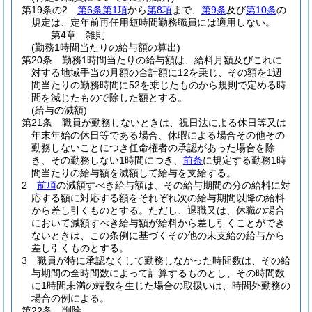
第19条の2
第6条第1項
から
第8項
まで、
第9条
及び
第10条
の
規定は、定年前再任用短時間勤務職員には適用しない。
第4章
雑則
(勤務1時間当たりの給与額の算出)
第20条
勤務1時間当たりの給与額は、給料月額及びこれに
対する地域手当の月額の合計額に12を乗じ、その額を1週
間当たりの勤務時間に52を乗じたものから規則で定める時
間を減じたもので除した額とする。
(給与の減額)
第21条
職員が勤務しないときは、祝日法による休日等又は
年末年始の休日等である場合、休暇による場合その他その
勤務しないことにつき任命権者の承認があった場合を除
き、その勤務しない1時間につき、
前条
に規定する勤務1時
間当たりの給与額を減額して給与を支給する。
2
前項
の減額すべき給与額は、その給与期間の分の給料に対
応する額に対応する額をそれぞれ次の給与期間以降の給料
から差し引くものとする。
ただし、退職又は、休職の場合
において減額すべき給与額が給料から差し引くことができ
ないときは、この条例に基づくその他の未支給の給与から
差し引くものとする。
3
職員が特に承認なくして勤務しなかった時間数は、その給
与期間の全時間数によって計算するものとし、その時間数
に1時間未満の端数を生じた場合の取扱いは、時間外勤務の
場合の例による。
第22条
削除