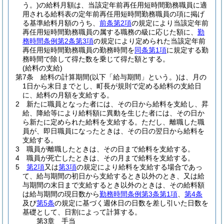
う。)
の給料月額は、当該定年前再任用短時間勤務職員に適
用される給料表の定年前再任用短時間勤務職員の項に掲げ
る基準給料月額のうち、
前条第2項
の規定により当該定年前
再任用短時間勤務職員の属する職務の級に応じた額に、
勤
務時間条例第2条第3項
の規定により定められた当該定年前
再任用短時間勤務職員の勤務時間を
同条第1項
に規定する勤
務時間で除して得た数を乗じて得た額とする。
(給料の支給)
第7条
給料の計算期間
(以下「給与期間」という。)
は、月の
1日から末日までとし、町長が規則で定める給料の支給日
に、給料の月額を支給する。
2
新たに職員となった者には、その日から給料を支給し、昇
給、降給等により給料額に異動を生じた者には、その日か
ら新たに定められた給料を支給する。
ただし、離職した職
員が、即日職員になったときは、その日の翌日から給料を
支給する。
3
職員が離職したときは、その日まで給料を支給する。
4
職員が死亡したときは、その月まで給料を支給する。
5
第2項
又は
第3項
の規定により給料を支給する場合であっ
て、給与期間の初日から支給するとき以外のとき、又は給
与期間の末日まで支給するとき以外のときは、その給料額
は給与期間の現日数から
勤務時間条例第3条第1項
、
第4条
及び
第5条
の規定に基づく週休日の日数を差し引いた日数を
基礎として、日割によって計算する。
第3章
手当