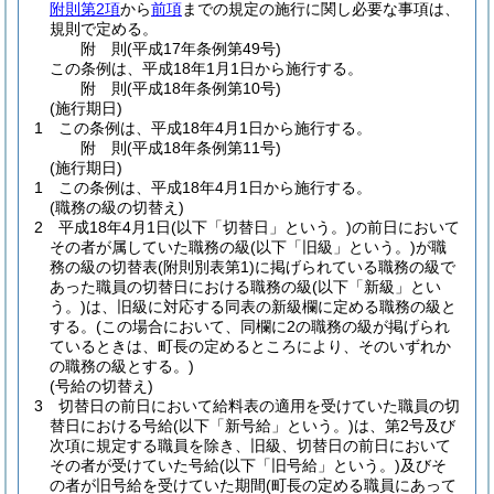
附則第2項
から
前項
までの規定の施行に関し必要な事項は、
規則で定める。
附
則
(平成17年
条例第49号)
この条例は、平成18年1月1日から施行する。
附
則
(平成18年
条例第10号)
(施行期日)
1
この条例は、平成18年4月1日から施行する。
附
則
(平成18年
条例第11号)
(施行期日)
1
この条例は、平成18年4月1日から施行する。
(職務の級の切替え)
2
平成18年4月1日
(以下「切替日」という。)
の前日において
その者が属していた職務の級
(以下「旧級」という。)
が職
務の級の切替表
(附則別表第1)
に掲げられている職務の級で
あった職員の切替日における職務の級
(以下「新級」とい
う。)
は、旧級に対応する同表の新級欄に定める職務の級と
する。
(この場合において、同欄に2の職務の級が掲げられ
ているときは、町長の定めるところにより、そのいずれか
の職務の級とする。)
(号給の切替え)
3
切替日の前日において給料表の適用を受けていた職員の切
替日における号給
(以下「新号給」という。)
は、第2号及び
次項に規定する職員を除き、旧級、切替日の前日において
その者が受けていた号給
(以下「旧号給」という。)
及びそ
の者が旧号給を受けていた期間
(町長の定める職員にあって