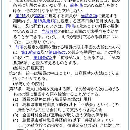
5
法第28条第2項の規定により休職にされた職員には、他の
条例に別段の定めがない限り、
前各項
に定める給与を除く
ほか、他の如何なる給与も支給しない。
6
第2項
及び
第3項
に規定する職員が、
当該各項
に規定する
期間内で、
第18条第1項
に規定する基準日前1箇月以内に退
職し、又は死亡したときは、
同項
の規定により町長が規則
で定める日に、
当該各項
の例による額の期末手当を支給す
ることができる。
ただし、町長が規則で定める職員につい
ては、この限りでない。
7
前項
の規定の適用を受ける職員の期末手当の支給について
は、
第18条の2
及び
第18条の3
の規定を準用する。
この場合
において、
第18条の2
中「前条第1項」とあるのは、「第23
条第6項」と読み替えるものとする。
(給与の口座振替)
第24条
給与は職員の申出により、口座振替の方法により支
払うことができる。
(給与からの控除)
第25条
職員に給与を支給する際、その給与から次に掲げる
ものの額に相当する額を控除することができる。
(1)
職員の勤務に伴う職員駐車場の利用料
(2)
島根県市町村職員互助会
(以下「互助会」という。)
の
掛金その他の互助会に対して支払うべき納入金
(3)
全国町村会及び互助会が取り扱う保険の保険料
(4)
島根県市町村職員共済組合
(以下「共済組合」とい
う。)
の積立貯金の積立金、償還金及び共済組合に対して