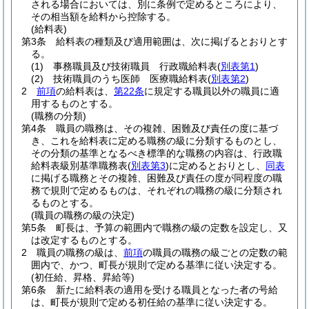
される場合においては、別に条例で定めるところにより、
その相当額を給料から控除する。
(給料表)
第3条
給料表の種類及び適用範囲は、次に掲げるとおりとす
る。
(1)
事務職員及び技術職員 行政職給料表
(
別表第1
)
(2)
技術職員のうち医師 医療職給料表
(
別表第2
)
2
前項
の給料表は、
第22条
に規定する職員以外の職員に適
用するものとする。
(職務の分類)
第4条
職員の職務は、その複雑、困難及び責任の度に基づ
き、これを給料表に定める職務の級に分類するものとし、
その分類の基準となるべき標準的な職務の内容は、行政職
給料表級別基準職務表
(
別表第3
)
に定めるとおりとし、
同表
に掲げる職務とその複雑、困難及び責任の度が同程度の職
務で規則で定めるものは、それぞれの職務の級に分類され
るものとする。
(職員の職務の級の決定)
第5条
町長は、予算の範囲内で職務の級の定数を設定し、又
は改定するものとする。
2
職員の職務の級は、
前項
の職員の職務の級ごとの定数の範
囲内で、かつ、町長が規則で定める基準に従い決定する。
(初任給、昇格、昇給等)
第6条
新たに給料表の適用を受ける職員となった者の号給
は、町長が規則で定める初任給の基準に従い決定する。