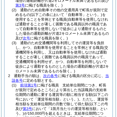
場合の通勤距離が片道2キロメートル未満であるもの及び
第3号
に掲げる職員を除く。)
(2)
通勤のため自動車その他の交通用具で町長が規則で定
めるもの
(以下この条において「自動車等」という。)
を
使用することを常例とする職員
(自動車等を使用しなけれ
ば通勤することが著しく困難である職員以外の職員であ
って自動車等を使用しないで徒歩により通勤するものと
した場合の通勤距離が片道2キロメートル未満であるもの
及び
次号
に掲げる職員を除く。)
(3)
通勤のため交通機関等を利用してその運賃等を負担
し、かつ、自動車等を使用することを常例とする職員
(交
通機関等を利用し、又は自動車等を使用しなければ通勤
することが著しく困難である職員以外の職員であって、
交通機関等を利用せず、かつ、自動車等を利用しないで
徒歩により通勤するものとした場合の通勤距離が片道2キ
ロメートル未満であるものを除く。)
2
通勤手当の額は、
次の各号
に掲げる職員の区分に応じ、
当
該各号
に定める額とする。
(1)
前項第1号
に掲げる職員 支給単位期間につき、町長
が規則で定めるところにより算出した当該職員の支給単
位期間の通勤に要する運賃等の額に相当する額
(以下この
号において「運賃等相当額」という。)
。
ただし、運賃等
相当額を支給単位期間の月数で除して得た額
(以下この号
及び
第3号
において「1箇月当たりの運賃等相当額」とい
う。)
が150,000円を超えるときは、支給単位期間につ