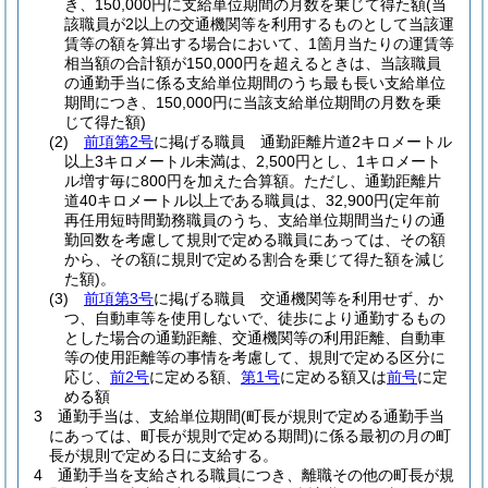
き、150,000円に支給単位期間の月数を乗じて得た額
(当
該職員が2以上の交通機関等を利用するものとして当該運
賃等の額を算出する場合において、1箇月当たりの運賃等
相当額の合計額が150,000円を超えるときは、当該職員
の通勤手当に係る支給単位期間のうち最も長い支給単位
期間につき、150,000円に当該支給単位期間の月数を乗
じて得た額)
(2)
前項第2号
に掲げる職員 通勤距離片道2キロメートル
以上3キロメートル未満は、2,500円とし、1キロメート
ル増す毎に800円を加えた合算額。
ただし、通勤距離片
道40キロメートル以上である職員は、32,900円
(定年前
再任用短時間勤務職員のうち、支給単位期間当たりの通
勤回数を考慮して規則で定める職員にあっては、その額
から、その額に規則で定める割合を乗じて得た額を減じ
た額)
。
(3)
前項第3号
に掲げる職員 交通機関等を利用せず、か
つ、自動車等を使用しないで、徒歩により通勤するもの
とした場合の通勤距離、交通機関等の利用距離、自動車
等の使用距離等の事情を考慮して、規則で定める区分に
応じ、
前2号
に定める額、
第1号
に定める額又は
前号
に定
める額
3
通勤手当は、支給単位期間
(町長が規則で定める通勤手当
にあっては、町長が規則で定める期間)
に係る最初の月の町
長が規則で定める日に支給する。
4
通勤手当を支給される職員につき、離職その他の町長が規