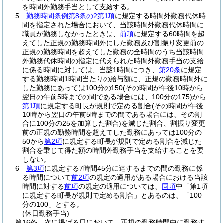
を時間外勤務手当として支給する。
5
勤務時間条例第8条の2第1項
に規定する時間外勤務代休時
間を指定された場合において、当該時間外勤務代休時間に
職員が勤務しなかったときは、
前項
に規定する60時間を超
えてした正規の勤務時間外にした勤務及び割振り変更前の
正規の勤務時間を超えてした勤務の全時間のうち当該時間
外勤務代休時間の指定に代えられた時間外勤務手当の支給
に係る時間に対しては、当該1時間につき、
第20条
に規定
する勤務時間1時間当たりの給与額に、正規の勤務時間外に
した勤務にあっては100分の150
(その時間が午後10時から
翌日の午前5時までの間である場合には、100分の175)
から
第1項
に規定する町長が規則で定める割合
(その時間が午後
10時から翌日の午前5時までの間である場合には、その割
合に100分の25を加算した割合)
を減じた割合、割振り変更
前の正規の勤務時間を超えてした勤務にあっては100分の
50から
第2項
に規定する町長が規則で定める割合を減じた
割合を乗じて得た額の時間外勤務手当を支給することを要
しない。
6
第3項
に規定する7時間45分に達するまでの間の勤務に係
る時間について
前2項
の規定の適用がある場合における当該
時間に対する
前項
の規定の適用については、
同項
中「第1項
に規定する町長が規則で定める割合」とあるのは、「100
分の100」とする。
(休日勤務手当)
第16条
次に掲げる日において、正規の勤務時間中に勤務す