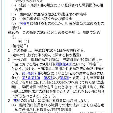
支払うべき納入金
(5)
法第53条第1項の規定により登録された職員団体の組
合費
(6)
団体扱いの生命保険及び損害保険の保険料
(7)
中国労働金庫の積立金及び償還金
(8)
前各号
に掲げるもののほか、町長が適当と認めるもの
(委任)
第26条
この条例の施行に関し必要な事項は、規則で定め
る。
附
則
(施行期日)
1
この条例は、平成16年10月1日から施行する。
(定年の引上げに伴う給与に関する特例措置)
2
当分の間、職員の給料月額は、当該職員が60歳に達した
日後における最初の4月1日
(
附則第4項
において「特定日」
という。)
以後、当該職員に適用される給料表の給料月額の
うち、
第5条第2項
の規定により当該職員の属する職務の級
並びに
第6条第1項
、
第2項
及び
第4項
の規定により当該職員
の受ける号給に応じた額に100分の70を乗じて得た額
(当該
額に、50円未満の端数を生じたときはこれを切り捨て、50
円以上100円未満の端数を生じたときはこれを100円に切り
上げるものとする。)
とする。
3
前項
の規定は、次に掲げる職員には適用しない。
(1)
臨時的に任用される職員その他の法律により任期を定
めて任用される職員及び非常勤職員