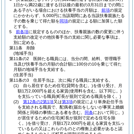
1日から満22歳に達する日以後の最初の3月31日までの間に
ある子がいる場合における扶養手当の月額は、
前項
の規定
にかかわらず、5,000円に当該期間にある当該扶養親族たる
子の数を乗じて得た額を
同項
の規定による額に加算した額
とする。
5
前各項
に規定するもののほか、扶養親族の数の変更に伴う
支給額の改定その他扶養手当の支給に関し必要な事項は、
別に定める。
第11条
削除
(地域手当)
第11条の2
医師たる職員には、当分の間、給料、管理職手
当及び扶養手当の月額の合計額に100分の10を乗じて得た
月額の地域手当を支給する。
(住居手当)
第11条の3
住居手当は、次に掲げる職員に支給する。
(1)
自ら居住するため住宅
(貸間を含む。)
を借り受け、月
額1万2,000円を超える家賃
(使用料を含む。以下同じ。)
を支払っている職員
(町長が規則で定める職員を除く。)
(2)
第12条の2第1項
又は
第3項
の規定により単身赴任手当
を支給される職員で、配偶者
(届出をしないが事実上婚姻
関係と同様の事情にある者を含む。
同条
において同じ。)
が居住するための住宅
(町長が規則で定める住宅を除
く。)
を借り受け、月額1万2,000円を超える家賃を支払っ
ているもの又はこれらのものとの権衡上必要があると認