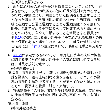
を加算した額)
とする。
3
新たに給料表の適用を受ける職員になったことに伴い、住
居を移転し、父母の疾病その他の町長が規則で定めるやむ
を得ない事情により、同居していた配偶者と別居すること
となった職員で、当該適用の直前の住居から当該適用の直
後に在勤する公署に通勤することが通勤距離等を考慮して
町長が規則で定める基準に照らして困難であると認められ
るもののうち、単身で生活することを常況とする職員その
他
第1項
の規定による単身赴任手当を支給される職員との権
衡上必要があると認められるものとして町長が規則で定め
る職員には、
前2項
の規定に準じて、単身赴任手当を支給す
る。
4
前3項
に規定するもののほか、単身赴任手当の支給の調整
に関する事項その他単身赴任手当の支給に関し必要な事項
は、町長が規則で定める。
(特殊勤務手当)
第13条
特殊勤務手当は、著しく困難な勤務その他著しく特
殊な勤務で、給与上特別な考慮を必要とし、かつ、その勤
務の特殊性を給料で考慮することが適当でないと認められ
るものに従事する職員に対して支給する。
2
特殊勤務手当の種類、支給を受ける職員の範囲、支給額そ
の他特殊勤務手当の支給に関し必要な事項は、別に条例で
定める。
第14条
削除
(時間外勤務手当)