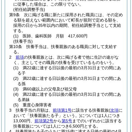
に従事した場合は、この限りでない。
(初任給調整手当)
第9条
次に掲げる職に新たに採用された職員には、その定め
る額を超えない範囲内において町長が規則で定める額を、
採用の日から35年以内の期間、初任給調整手当として支給
する。
(1)
医師、歯科医師 月額 417,600円
(扶養手当)
第10条
扶養手当は、扶養親族のある職員に対して支給す
る。
2
前項
の扶養親族とは、次に掲げる者で他に生計の途がな
く、主としてその職員の扶養を受けているものをいう。
(1)
満22歳に達する日以後の最初の3月31日までの間にあ
る子
(2)
満22歳に達する日以後の最初の3月31日までの間にあ
る孫
(3)
満60歳以上の父母及び祖父母
(4)
満22歳に達する日以後の最初の3月31日までの間にあ
る弟妹
(5)
重度心身障害者
3
扶養手当の月額は、
前項第1号
に該当する扶養親族
(
次項
に
おいて「扶養親族たる子」という。)
については1人につき
13,000円、
前項第2号
から
第5号
までのいずれかに該当する
扶養親族については1人につき6,500円とする。
4
扶養親族たる子のうちに満15歳に達する日後の最初の4月