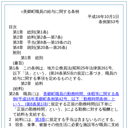
○美郷町職員の給与に関する条例
平成16年10月1日
条例第53号
目次
第1章
総則
(第1条)
第2章
給料
(第2条―第7条)
第3章
手当
(第8条―第19条の2)
第4章
雑則
(第20条―第26条)
附則
第1章
総則
(趣旨)
第1条
この条例は、地方公務員法
(昭和25年法律第261号。
以下「法」という。)
第24条第5項の規定に基づき、職員の
給与に関する事項を定めるものとする。
第2章
給料
(給料)
第2条
職員には、
美郷町職員の勤務時間、休暇等に関する条
例
(平成16年美郷町条例第42号。以下「勤務時間条例」と
いう。)
第8条第1項
に規定する正規の勤務時間
(以下単に
「正規の勤務時間」という。)
による勤務に対する報酬とし
て給料を支給する。
2
給料には、
第3章
に規定する手当は含まないものとする。
3
宿舎、食事、被服その他生活に必要な施設等が職員に支給