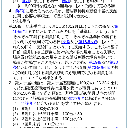
(2)
前項
に規定する場合
同項
に規定する勤務1回につ
き、6,000円を超えない範囲内において規則で定める額
4
前3項
に定めるもののほか、管理職員特別勤務手当の支給
に関し必要な事項は、町長が規則で定める。
(期末手当)
第18条
期末手当は、6月1日及び12月1日
(以下この条から
第
18条の3
までにおいてこれらの日を「基準日」という。)
に
それぞれ在職する職員に対して、それぞれ基準日の属する
月の町長が規則で定める日
(
次条
及び
第18条の3
においてこ
れらの日を「支給日」という。)
に支給する。
これらの基準
日前1箇月以内に退職
(法第28条第4項の規定による失職の
場合及び法第29条の規定による懲戒免職の場合を除いて、
職員が離職することをいう。以下この条、
第19条
及び
第23
条
において同じ。)
し、又は死亡した職員
(
第23条第6項
の規
定の適用を受ける職員及び町長が規則で定める職員を除
く。)
についても同様とする。
2
期末手当の額は、期末手当基礎額に100分の126.25を乗じ
て得た額
(医療職給料表の適用を受ける職員にあっては100
分の150を乗じて得た額)
に、基準日以前6箇月以内の期間
における当該職員の在職期間の
次の各号
に掲げる区分に応
じ、
当該各号
に定める割合を乗じて得た額とする。
(1)
6箇月 100分の100
(2)
5箇月以上6箇月未満 100分の80
(3)
3箇月以上5箇月未満 100分の60
(4)
3箇月未満 100分の30