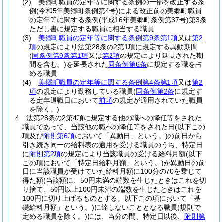
(2)
美郷町職員の定年等に関する条例の一部を改正する条
例
(令和5年美郷町条例第4号)
による改正前の美郷町職員
の定年等に関する条例
(平成16年美郷町条例第37号)
第3条
ただし書に規定する職員に相当する職員
(3)
美郷町職員の定年等に関する条例第9条第1項
又は
第2
項
の規定により法第28条の2第1項に規定する異動期間
(
同条例第9条第1項
又は
第2項
の規定により延長された期
間を含む。)
を延長された
同条例第6条
に規定する職を占
める職員
(4)
美郷町職員の定年等に関する条例第4条第1項
又は
第2
項
の規定により勤務している職員
(
同条例第2条
に規定す
る定年退職日において
前項
の規定が適用されていた職員
を除く。)
4
法第28条の2第4項に規定する他の職への降任等をされた
職員であって、当該他の職への降任等をされた日
(以下この
項及び
附則第6項
において「異動日」という。)
の前日から
引き続き同一の給料表の適用を受ける職員のうち、特定日
に
附則第2項
の規定により当該職員の受ける給料月額
(以下
この項において「特定日給料月額」という。)
が異動日の前
日に当該職員が受けていた給料月額に100分の70を乗じて
得た額
(当該額に、50円未満の端数を生じたときはこれを切
り捨て、50円以上100円未満の端数を生じたときはこれを
100円に切り上げるものとする。以下この項において「基
礎給料月額」という。)
に達しないこととなる職員
(規則で
定める職員を除く。)
には、当分の間、特定日以後、
附則第