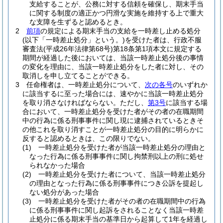
支給することが、公務に対する信頼を確保し、期末手当
に関する制度の適正かつ円滑な実施を維持する上で重大
な支障を生ずると認めるとき。
2
前項
の規定による期末手当の支給を一時差し止める処分
(以下「一時差止処分」という。)
を受けた者は、行政不服
審査法
(平成26年法律第68号)
第18条第1項本文に規定する
期間が経過した後においては、当該一時差止処分後の事情
の変化を理由に、当該一時差止処分をした者に対し、その
取消しを申し立てることができる。
3
任命権者は、一時差止処分について、
次の各号
のいずれか
に該当するに至った場合には、速やかに当該一時差止処分
を取り消さなければならない。
ただし、
第3号
に該当する場
合において、一時差止処分を受けた者がその者の在職期間
中の行為に係る刑事事件に関し現に逮捕されているときそ
の他これを取り消すことが一時差止処分の目的に明らかに
反すると認めるときは、この限りでない。
(1)
一時差止処分を受けた者が当該一時差止処分の理由と
なった行為に係る刑事事件に関し拘禁刑以上の刑に処せ
られなかった場合
(2)
一時差止処分を受けた者について、当該一時差止処分
の理由となった行為に係る刑事事件につき公訴を提起し
ない処分があった場合
(3)
一時差止処分を受けた者がその者の在職期間中の行為
に係る刑事事件に関し起訴をされることなく当該一時差
止処分に係る期末手当の基準日から起算して1年を経過し