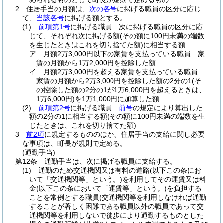
められるものとして町長が規則で定めるもの
2
住居手当の月額は、
次の各号
に掲げる職員の区分に応じ
て、
当該各号
に掲げる額とする。
(1)
前項第1号
に掲げる職員 次に掲げる職員の区分に応
じて、それぞれ次に掲げる額
(その額に100円未満の端数
を生じたときはこれを切り捨てた額)
に相当する額
ア
月額2万3,000円以下の家賃を支払っている職員 家
賃の月額から1万2,000円を控除した額
イ
月額2万3,000円を超える家賃を支払っている職員
家賃の月額から2万3,000円を控除した額の2分の1
(そ
の控除した額の2分の1が1万6,000円を超えるときは、
1万6,000円)
を1万1,000円に加算した額
(2)
前項第2号
に掲げる職員
前号
の規定により算出した
額の2分の1に相当する額
(その額に100円未満の端数を生
じたときは、これを切り捨てた額)
3
前2項
に規定するもののほか、住居手当の支給に関し必要
な事項は、町長が規則で定める。
(通勤手当)
第12条
通勤手当は、次に掲げる職員に支給する。
(1)
通勤のため交通機関又は有料の道路
(以下この条にお
いて「交通機関等」という。)
を利用してその運賃又は料
金
(以下この条において「運賃等」という。)
を負担する
ことを常例とする職員
(交通機関等を利用しなければ通勤
することが著しく困難である職員以外の職員であって交
通機関等を利用しないで徒歩により通勤するものとした