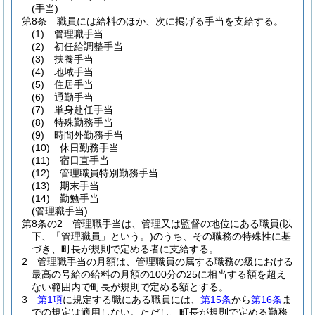
(手当)
第8条
職員には給料のほか、次に掲げる手当を支給する。
(1)
管理職手当
(2)
初任給調整手当
(3)
扶養手当
(4)
地域手当
(5)
住居手当
(6)
通勤手当
(7)
単身赴任手当
(8)
特殊勤務手当
(9)
時間外勤務手当
(10)
休日勤務手当
(11)
宿日直手当
(12)
管理職員特別勤務手当
(13)
期末手当
(14)
勤勉手当
(管理職手当)
第8条の2
管理職手当は、管理又は監督の地位にある職員
(以
下、「管理職員」という。)
のうち、その職務の特殊性に基
づき、町長が規則で定める者に支給する。
2
管理職手当の月額は、管理職員の属する職務の級における
最高の号給の給料の月額の100分の25に相当する額を超え
ない範囲内で町長が規則で定める額とする。
3
第1項
に規定する職にある職員には、
第15条
から
第16条
ま
での規定は適用しない。
ただし、町長が規則で定める勤務