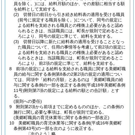
員を除く。)
には、給料月額のほか、その差額に相当する額
を給料として支給する。
(2)
切替日の前日から引き続き給料表の適用を受ける職員
(前号に規定する職員を除く。)
について、同号の規定に
よる給料を支給される職員との権衡上必要があると認め
られるときは、当該職員には、町長が規則で定めるとこ
ろにより、同号の規定に準じて、給料を支給する。
(3)
切替日以降に新たに給料表の適用を受けることとなっ
た職員について、任用の事情等を考慮して前2項の規定に
よる給料を支給される職員との権衡上必要があると認め
られるときは、当該職員には、町長が規則で定めるとこ
ろにより、前2項の規定に準じて、給料を支給する。
8
前項の規定による給料を支給される職員に関する美郷町職
員の給与に関する条例第8条の2第2項の規定の適用につい
ては、同項中「給料の月額」とあるのは「美郷町職員の給
与に関する条例の一部を改正する条例
(平成18年美郷町条例
11号)
附則第7項の規定による給料の額との合計額」とす
る。
(規則への委任)
9
附則第2項から前項までに定めるもののほか、この条例の
施行に関し必要な事項は、町長が規則で定める。
(美郷町職員の育児休業等に関する条例の一部改正)
10
美郷町職員の育児休業等に関する条例
(平成16年美郷町
条例第43号)
の一部を次のように改正する。
〔次のよう〕略