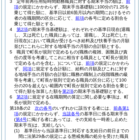
3
定年前再任用短時間勤務職員に対する期末手当の額は、
前
項
の規定にかかわらず、期末手当基礎額に100分の71.25を
乗じて得た額に、基準日以前6箇月以内の期間におけるその
者の在職期間の区分に応じて、
前項
の各号に定める割合を
乗じて得た額とする。
4
第2項
の期末手当基礎額は、それぞれその基準日現在
(退職
し、又は死亡した職員にあっては、退職し、又は死亡した
日現在)
において職員が受けるべき給料及び扶養手当の月額
並びにこれらに対する地域手当の月額の合計額とする。
5
職員で町長が規則で定めるもの
(職務の複雑、困難及び責
任の度等を考慮してこれに相当する職員として町長が規則
で定めるものを含む。)
については、
前項
の規定にかかわら
ず、
同項
に規定する合計額に、給料の月額及びこれに対す
る地域手当の月額の合計額に職務の職制上の段階職務の級
等を考慮して町長が規則で定める職員の区分に応じて100
分の20を超えない範囲内で町長が規則で定める割合を乗じ
て得た額を加算した額を
第2項
の期末手当基礎額とする。
6
第2項
に規定する在職期間の算定に関し必要な事項は、町
長が規則で定める。
第18条の2
次の各号
のいずれかに該当する者には、
前条第1
項
の規定にかかわらず、
当該各号
の基準日に係る期末手当
(
第4号
に掲げる者にあっては、その支給を一時差し止めた
期末手当)
は、支給しない。
(1)
基準日から当該基準日に対応する支給日の前日までの
間に法第29条の規定による懲戒免職の処分を受けた職員