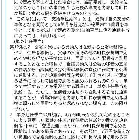
則で定める事由が生じた場合には、当該職員に、支給単位
期間のうちこれらの事由が生じた後の期間を考慮して町長
が規則で定める額を返納させるものとする。
5
この条において「支給単位期間」とは、通勤手当の支給の
単位となる期間として6箇月を超えない範囲内で1箇月を単
位として町長が規則で定める期間
(自動車等に係る通勤手当
にあっては、1箇月)
をいう。
(単身赴任手当)
第12条の2
公署を異にする異動又は在勤する公署の移転に
伴い、住居を移転し、父母の疾病その他の町長が規則で定
めるやむを得ない事情により、同居していた配偶者と別居
することとなった職員で、当該異動又は公署の移転の直前
の住居から当該異動又は公署の移転の直後に在勤する公署
に通勤することが通勤距離等を考慮して町長が規則で定め
る基準に照らして困難であると認められるもののうち、単
身で生活することを常況とする職員には、単身赴任手当を
支給する。
ただし、配偶者の住居から在勤する公署に通勤
することが、通勤距離等を考慮して町長が規則で定める基
準に照らして困難であると認められない場合は、この限り
でない。
2
単身赴任手当の月額は、3万円
(町長が規則で定めるところ
により算定した職員の住居と配偶者の住居との間の交通距
離
(以下単に「交通距離」という。)
が町長が規則で定める
距離以上である職員にあっては、その額に、7万円を超えな
い範囲内で交通距離の区分に応じて町長が規則で定める額