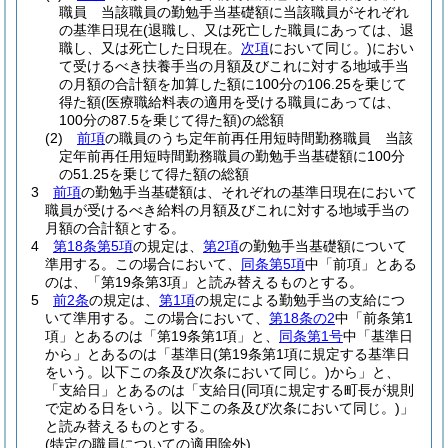
職員 当該職員の勤勉手当基礎額に当該職員がそれぞれ
の基準日現在
(退職し、又は死亡した職員にあっては、退
職し、又は死亡した日現在。
次項
において同じ。)
におい
て受けるべき扶養手当の月額及びこれに対する地域手当
の月額の合計額を加算した額に100分の106.25を乗じて
得た額
(医療職給料表の適用を受ける職員にあっては、
100分の87.5を乗じて得た額)
の総額
(2)
前項
の職員のうち定年前再任用短時間勤務職員 当該
定年前再任用短時間勤務職員の勤勉手当基礎額に100分
の51.25を乗じて得た額の総額
3
前項
の勤勉手当基礎額は、それぞれの基準日現在において
職員が受けるべき給料の月額及びこれに対する地域手当の
月額の合計額とする。
4
第18条第5項
の規定は、
第2項
の勤勉手当基礎額について
準用する。
この場合において、
同条第5項
中「前項」とある
のは、「第19条第3項」と読み替えるものとする。
5
前2条
の規定は、
第1項
の規定による勤勉手当の支給につ
いて準用する。
この場合において、
第18条の2
中「前条第1
項」とあるのは「第19条第1項」と、
同条第1号
中「基準日
から」とあるのは「基準日
(第19条第1項に規定する基準日
をいう。以下この条及び次条において同じ。)
から」と、
「支給日」とあるのは「支給日
(同項に規定する町長が規則
で定める日をいう。以下この条及び次条において同じ。)
」
と読み替えるものとする。
(特定の職員についての適用除外)