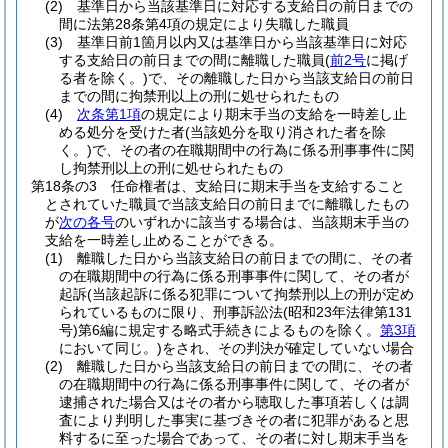
(2)
基準日から当該基準日に対応する支給日の前日までの
間に法第28条第4項の規定により失職した職員
(3)
基準日前1箇月以内又は基準日から当該基準日に対応
する支給日の前日までの間に離職した職員
(
前2号
に掲げ
る者を除く。)
で、その離職した日から当該支給日の前日
までの間に拘禁刑以上の刑に処せられたもの
(4)
次条第1項
の規定により期末手当の支給を一時差し止
める処分を受けた者
(当該処分を取り消された者を除
く。)
で、その者の在職期間中の行為に係る刑事事件に関
し拘禁刑以上の刑に処せられたもの
第18条の3
任命権者は、支給日に期末手当を支給すること
とされていた職員で当該支給日の前日までに離職したもの
が
次の各号
のいずれかに該当する場合は、当該期末手当の
支給を一時差し止めることができる。
(1)
離職した日から当該支給日の前日までの間に、その者
の在職期間中の行為に係る刑事事件に関して、その者が
起訴
(当該起訴に係る犯罪について拘禁刑以上の刑が定め
られているものに限り、刑事訴訟法
(昭和23年法律第131
号)
第6編に規定する略式手続きによるものを除く。
第3項
において同じ。)
をされ、その判決が確定していない場合
(2)
離職した日から当該支給日の前日までの間に、その者
の在職期間中の行為に係る刑事事件に関して、その者が
逮捕された場合又はその者から聴取した事項若しくは調
査により判明した事実に基づきその者に犯罪があると思
料するに至った場合であって、その者に対し期末手当を