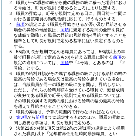
2
職員が一の職務の級から他の職務の級に移った場合におけ
る号給は、町長が規則で定めるところにより決定する。
3
職員の昇給は、町長が規則で定める日に、同日前一年間に
おける当該職員の勤務成績に応じて、行うものとする。
4
前項
の規定により職員を昇給させるか否か及び昇給させる
場合の昇給の号給数は、
同項
に規定する期間の全部を良好
な成績で勤務した職員の昇給の号給数を4号給とすることを
標準として町長が規則で定める基準に従い決定するものと
する。
5
55歳
(町長が規則で定める職員にあっては、56歳以上の年
齢で町長が規則で定めるもの)
を超える職員に関する
前項
の
規定の適用については、
同項
中「4号給」とあるのは、「2
号給」とする。
6
職員の給料月額がその属する職務の級における給料の幅の
最高の号給である場合又は最高の号給を超えている場合に
は、当該職員が同一の職務の級にある間は、昇給しない。
ただし、それらの給料月額を受けている職員で、勤務成績
が良好である職員で町長が規則で定める職員については、
その職員の属する職務の級における給料の幅の最高の号給
を超えて昇給させることができる。
7
職員の昇給は、予算の範囲内で行わなければならない。
8
第3項
から
前項
までに規定するもののほか、職員の昇給に
関し必要な事項は、町長が規則で定める。
9
法第22条の4第1項又は第22条の5第1項の規定により採用
された職員
(以下「定年前再任用短時間勤務職員」とい