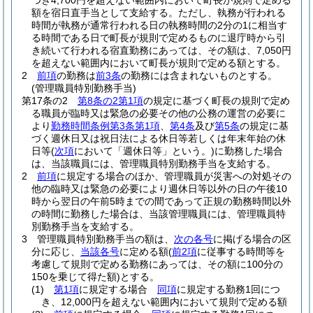
つき4,700円を超えない範囲内において町長が規則で定める
額を宿日直手当として支給する。
ただし、執務が行われる
時間が執務が通常行われる日の執務時間の2分の1に相当す
る時間である日で町長が規則で定めるものに退庁時から引
き続いて行われる宿直勤務にあっては、その額は、7,050円
を超えない範囲内において町長が規則で定める額とする。
2
前項
の勤務は
前3条
の勤務には含まれないものとする。
(管理職員特別勤務手当)
第17条の2
第8条の2第1項
の規定に基づく町長の規則で定め
る職員が臨時又は緊急の必要その他の公務の運営の必要に
より
勤務時間条例第3条第1項
、
第4条
及び
第5条
の規定に基
づく週休日又は祝日法による休日等若しくは年末年始の休
日等
(
次項
において「週休日等」という。)
に勤務した場合
は、当該職員には、管理職員特別勤務手当を支給する。
2
前項
に規定する場合のほか、管理職員が災害への対処その
他の臨時又は緊急の必要により週休日等以外の日の午後10
時から翌日の午前5時までの間であって正規の勤務時間以外
の時間に勤務した場合は、当該管理職員には、管理職員特
別勤務手当を支給する。
3
管理職員特別勤務手当の額は、
次の各号
に掲げる場合の区
分に応じ、
当該各号
に定める額
(
前2項
に従事する時間等を
考慮して規則で定める勤務にあっては、その額に100分の
150を乗じて得た額)
とする。
(1)
第1項
に規定する場合
同項
に規定する勤務1回につ
き、12,000円を超えない範囲内において規則で定める額