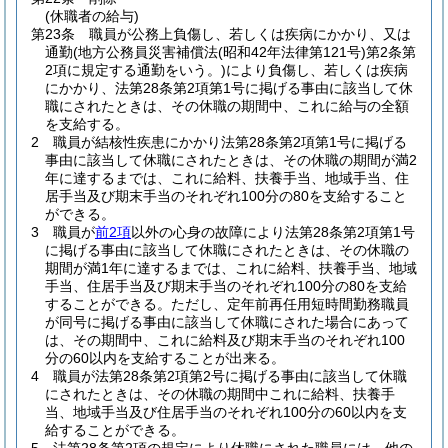
(休職者の給与)
第23条
職員が公務上負傷し、若しくは疾病にかかり、又は
通勤
(地方公務員災害補償法
(昭和42年法律第121号)
第2条第
2項に規定する通勤をいう。)
により負傷し、若しくは疾病
にかかり、法第28条第2項第1号に掲げる事由に該当して休
職にされたときは、その休職の期間中、これに給与の全額
を支給する。
2
職員が結核性疾患にかかり法第28条第2項第1号に掲げる
事由に該当して休職にされたときは、その休職の期間が満2
年に達するまでは、これに給料、扶養手当、地域手当、住
居手当及び期末手当のそれぞれ100分の80を支給すること
ができる。
3
職員が
前2項
以外の心身の故障により法第28条第2項第1号
に掲げる事由に該当して休職にされたときは、その休職の
期間が満1年に達するまでは、これに給料、扶養手当、地域
手当、住居手当及び期末手当のそれぞれ100分の80を支給
することができる。
ただし、定年前再任用短時間勤務職員
が同号に掲げる事由に該当して休職にされた場合にあって
は、その期間中、これに給料及び期末手当のそれぞれ100
分の60以内を支給することが出来る。
4
職員が法第28条第2項第2号に掲げる事由に該当して休職
にされたときは、その休職の期間中これに給料、扶養手
当、地域手当及び住居手当のそれぞれ100分の60以内を支
給することができる。