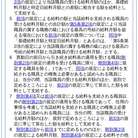
2項
の規定により当該職員の受ける給料月額のほか、基礎給
料月額と特定日給料月額との差額に相当する額を給料とし
て支給する。
5
前項
の規定による給料の額と当該給料を支給される職員の
受ける給料月額との合計額が
第5条第2項
の規定により当該
職員の属する職務の級における最高の号給の給料月額を超
える場合における
前項
の規定の適用については、
同項
中
「基礎給料月額と特定日給料月額」とあるのは、「第5条第
2項の規定により当該職員の属する職務の級における最高の
号給の給料月額と当該職員の受ける給料月額」とする。
6
異動日の前日から引き続き給料表の適用を受ける職員
(
附
則第2項
の規定の適用を受ける職員に限り、
附則第4項
に規
定する職員を除く。)
であって、
同項
の規定による給料を支
給される職員との権衡上必要があると認められる職員に
は、当分の間、当該職員の受ける給料月額のほか、規則で
定めるところにより、
前2項
の規定に準じて算出した額を給
料として支給する。
7
附則第4項
又は
前項
の規定による給料を支給される職員以
外の
附則第2項
の規定の適用を受ける職員であって、任用の
事情を考慮して当該給料を支給される職員との権衡上必要
があると認められる職員には、当分の間、当該職員の受け
る給料月額のほか、規則で定めるところにより、
前3項
の規
定に準じて算出した額を給料として支給する。
8
附則第2項
から
前項
までに定めるもののほか、
附則第2項
の規定による給料月額、
附則第4項
の規定による給料その他