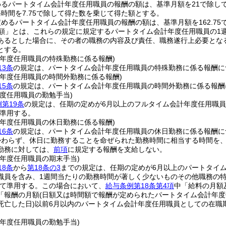
めるパートタイム会計年度任用職員の報酬の額は、基準月額を21で除し
時間を7.75で除して得た数を乗じて得た額とする。
めるパートタイム会計年度任用職員の報酬の額は、基準月額を162.75
額」とは、これらの規定に規定するパートタイム会計年度任用職員の1
あるとした場合に、その者の職務の内容及び責任、職務遂行上必要とな
とする。
計年度任用職員の特殊勤務に係る報酬)
13条
の規定は、パートタイム会計年度任用職員の特殊勤務に係る報酬に
計年度任用職員の時間外勤務に係る報酬)
15条
の規定は、パートタイム会計年度任用職員の時間外勤務に係る報酬
度任用職員の勤勉手当)
第19条
の規定は、任期の定めが6月以上のフルタイム会計年度任用職員
準用する。
計年度任用職員の休日勤務に係る報酬)
16条
の規定は、パートタイム会計年度任用職員の休日勤務に係る報酬に
かわらず、休日に勤務することを命ぜられた勤務時間に相当する時間を
勤務に対しては、
前項
に規定する報酬を支給しない。
計年度任用職員の期末手当)
18条
から
第18条の3
までの規定は、任期の定めが6月以上のパートタイ
職員を含み、1週間当たりの勤務時間が著しく少ないものその他職務の
て準用する。
この場合において、
給与条例第18条第4項
中「給料の月額
「報酬の月額
(日額又は時間額で報酬が定められたパートタイム会計年
死亡した日)
以前6月以内のパートタイム会計年度任用職員としての在職
計年度任用職員の勤勉手当)