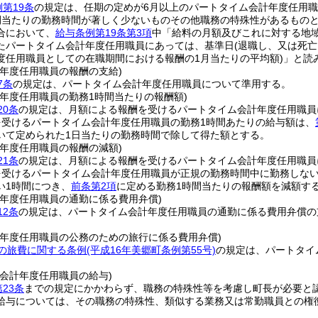
第19条
の規定は、任期の定めが6月以上のパートタイム会計年度任用
間当たりの勤務時間が著しく少ないものその他職務の特殊性があるものと
合において、
給与条例第19条第3項
中「給料の月額及びこれに対する地
たパートタイム会計年度任用職員にあっては、基準日
(退職し、又は死
度任用職員としての在職期間における報酬の1月当たりの平均額)
」と読
計年度任用職員の報酬の支給)
7条
の規定は、パートタイム会計年度任用職員について準用する。
計年度任用職員の勤務1時間当たりの報酬額)
20条
の規定は、月額による報酬を受けるパートタイム会計年度任用職員
を受けるパートタイム会計年度任用職員の勤務1時間あたりの給与額は、
いて定められた1日当たりの勤務時間で除して得た額とする。
計年度任用職員の報酬の減額)
21条
の規定は、月額による報酬を受けるパートタイム会計年度任用職員
を受けるパートタイム会計年度任用職員が正規の勤務時間中に勤務しな
い1時間につき、
前条第2項
に定める勤務1時間当たりの報酬額を減額す
計年度任用職員の通勤に係る費用弁償)
12条
の規定は、パートタイム会計年度任用職員の通勤に係る費用弁償の
。
計年度任用職員の公務のための旅行に係る費用弁償)
の旅費に関する条例
(平成16年美郷町条例第55号)
の規定は、パートタイ
る会計年度任用職員の給与)
第23条
までの規定にかかわらず、職務の特殊性等を考慮し町長が必要と
給与については、その職務の特殊性、類似する業務又は常勤職員との権