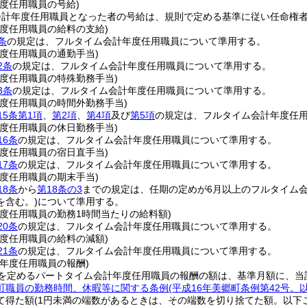
度任用職員の号給)
会計年度任用職員となった者の号給は、規則で定める基準に従い任命権
年度任用職員の給料の支給)
条
の規定は、フルタイム会計年度任用職員について準用する。
度任用職員の通勤手当)
2条
の規定は、フルタイム会計年度任用職員について準用する。
年度任用職員の特殊勤務手当)
3条
の規定は、フルタイム会計年度任用職員について準用する。
年度任用職員の時間外勤務手当)
15条第1項
、
第2項
、
第4項
及び
第5項
の規定は、フルタイム会計年度任
年度任用職員の休日勤務手当)
16条
の規定は、フルタイム会計年度任用職員について準用する。
年度任用職員の宿日直手当)
17条
の規定は、フルタイム会計年度任用職員について準用する。
度任用職員の期末手当)
18条
から
第18条の3
までの規定は、任期の定めが6月以上のフルタイム
を含む。)
について準用する。
年度任用職員の勤務1時間当たりの給料額)
20条
の規定は、フルタイム会計年度任用職員について準用する。
年度任用職員の給料の減額)
21条
の規定は、フルタイム会計年度任用職員について準用する。
年度任用職員の報酬)
を定めるパートタイム会計年度任用職員の報酬の額は、基準月額に、当
町職員の勤務時間、休暇等に関する条例
(平成16年美郷町条例第42号
て得た額
(1円未満の端数があるときは、その端数を切り捨てた額。以下