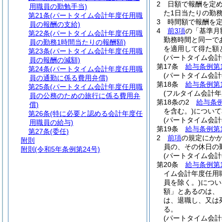
2
日額で報酬を定
用職員の勤勉手当)
た1日当たりの勤務
第21条
(パートタイム会計年度任用職
3
時間額で報酬を定
員の報酬の支給)
4
前3項
の「基準月
第22条
(パートタイム会計年度任用職
勤務時間と同一で
員の勤務1時間当たりの報酬額)
を適用して得た額
第23条
(パートタイム会計年度任用職
(パートタイム会
員の報酬の減額)
第17条
給与条例第
第24条
(パートタイム会計年度任用職
(パートタイム会
員の通勤に係る費用弁償)
第18条
給与条例第
第25条
(パートタイム会計年度任用職
(フルタイム会計年
員の公務のための旅行に係る費用弁
第18条の2
給与条例
償)
を含む。)
について
第26条
(特に必要と認める会計年度任
(パートタイム会
用職員の給与)
第19条
給与条例第
第27条
(委任)
2
前項
の規定にか
附則
員の、その休日の
附則
(令和5年条例第24号)
(パートタイム会
第20条
給与条例第
イム会計年度任用
員を除く。)
につい
額」とあるのは、
は、退職し、又は
る。
(パートタイム会