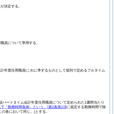
者が決定する。
用職員について準用する。
会計年度任用職員
(これに準ずるものとして規則で定めるフルタイム
該パートタイム会計年度任用職員について定められた1週間当たり
。以下「勤務時間条例」という。)
第2条第1項
に規定する勤務時間で除
この条において同じ。)
とする。