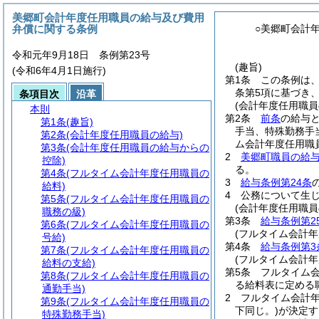
美郷町会計年度任用職員の給与及び費用
弁償に関する条例
○美郷町会計
令和元年9月18日 条例第23号
(趣旨)
(令和6年4月1日施行)
第1条
この条例は
条第5項に基づき、
条項目次
沿革
(会計年度任用職員
本則
第2条
前条
の給与と
第1条
(趣旨)
手当、特殊勤務手
第2条
(会計年度任用職員の給与)
ム会計年度任用職
第3条
(会計年度任用職員の給与からの
2
美郷町職員の給
控除)
る。
第4条
(フルタイム会計年度任用職員の
3
給与条例第24条
給料)
4
公務について生
第5条
(フルタイム会計年度任用職員の
(会計年度任用職員
職務の級)
第3条
給与条例第2
第6条
(フルタイム会計年度任用職員の
(フルタイム会計年
号給)
第4条
給与条例第3
第7条
(フルタイム会計年度任用職員の
(フルタイム会計年
給料の支給)
第5条
フルタイム
第8条
(フルタイム会計年度任用職員の
る給料表に定める
通勤手当)
2
フルタイム会計
第9条
(フルタイム会計年度任用職員の
下同じ。)
が決定す
特殊勤務手当)