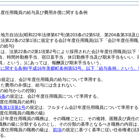
年度任用職員の給与及び費用弁償に関する条例
、地方自治法
(昭和22年法律第67号)
第203条の2第5項、第204条第3項
法第22条の2第1項に規定する会計年度任用職員
(以下「会計年度任用職
の給与)
は、法第22条の2第1項第2号により採用された会計年度任用職員
(以下
当、時間外勤務手当、宿日直手当、休日勤務手当及び期末手当をいい、
員」という。)
にあっては、報酬及び期末手当をいう。
与に関する条例
(平成16年美郷町条例第53号。以下「給与条例」という。
の規定は、会計年度任用職員の給与について準用する。
じた費用の弁償は、給与には含まれない。
の給与からの控除)
5条
の規定は、会計年度任用職員について準用する。
度任用職員の給料)
条第1項第1号
の規定は、フルタイム会計年度任用職員について準用する
度任用職員の職務の級)
会計年度任用職員の職務は、その職種ごとに、その複雑、困難及び責任
職務の級に分類するものとし、その分類の基準となるべき職務の内容は
年度任用職員の職務の級は、
前項
の規定に基づく基準に従い任命権者
(
る。