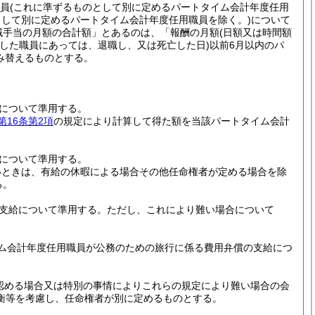
職員
(これに準ずるものとして別に定めるパートタイム会計年度任用
して別に定めるパートタイム会計年度任用職員を除く。)
について
域手当の月額の合計額」とあるのは、「報酬の月額
(日額又は時間額
亡した職員にあっては、退職し、又は死亡した日)
以前6月以内のパ
み替えるものとする。
について準用する。
第16条第2項
の規定により計算して得た額を当該パートタイム会計
について準用する。
いときは、有給の休暇による場合その他任命権者が定める場合を除
る。
支給について準用する。
ただし、これにより難い場合について
ム会計年度任用職員が公務のための旅行に係る費用弁償の支給につ
認める場合又は特別の事情によりこれらの規定により難い場合の会
衡等を考慮し、任命権者が別に定めるものとする。