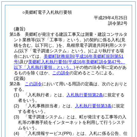
○美郷町電子入札執行要領
平成29年4月25日
訓令第2号
(趣旨)
第1条
美郷町が発注する建設工事又は測量・建設コンサルタ
ント業務等
(以下「工事等」という。)
の契約に係る入札
(見
積を含む。以下同じ。)
を、島根県電子調達共同利用システ
ム
(以下「電子調達システム」という。)
により執行する場
合においては、
美郷町財務規則
(平成16年美郷町規則第51
号)
及び
美郷町入札執行要領
(平成16年美郷町訓令第47号。
以下「入札執行要領」という。)
その他の法令等に定めがあ
るものを除くほか、
この訓令
の定めるところによる。
(定義)
第2条
この訓令
において用いる用語の定義は、次のとおりと
する。
(1)
「入札執行者」とは、
入札執行要領第2条
に規定する
者をいう。
(2)
「入札事務担当者」とは、
入札執行要領第3条
に規定
する者をいう。
(3)
「電子調達システム」とは、町が発注する工事等の入
札等の事務手続をインターネットを利用して行うシステ
ムをいう。
(4)
「入札情報サービス
(PPI)
」とは、入札に係る公告、仕