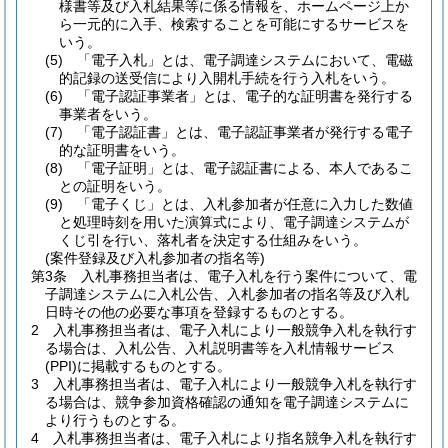
様書等及び入札結果等に係る情報を、ホームページ上か
ら一元的に入手、検索することを可能にするサービスを
いう。
(5)
「電子入札」とは、電子調達システムにおいて、電磁
的記録の送受信により入開札手続を行う入札をいう。
(6)
「電子認証事業者」とは、電子的な証明書を発行する
事業者をいう。
(7)
「電子認証書」とは、電子認証事業者が発行する電子
的な証明書をいう。
(8)
「電子証明」とは、電子認証書による、本人であるこ
との証明をいう。
(9)
「電子くじ」とは、入札参加者が任意に入力した数値
と処理時刻を用いた演算式により、電子調達システムが
くじ引を行い、落札者を決定する仕組みをいう。
(案件登録及び入札参加者の指名等)
第3条
入札事務担当者は、電子入札を行う案件について、電
子調達システムに入札公告、入札参加者の指名等及び入札
日時その他の必要な事項を登録するものとする。
2
入札事務担当者は、電子入札により一般競争入札を執行す
る場合は、入札公告、入札説明書等を入札情報サービス
(PPI)
に掲載するものとする。
3
入札事務担当者は、電子入札により一般競争入札を執行す
る場合は、競争参加資格確認の通知を電子調達システムに
より行うものとする。
4
入札事務担当者は、電子入札により指名競争入札を執行す