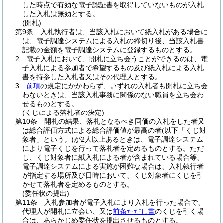
した時点で有効な電子認証書を取得していないものが入札
した入札は無効とする。
(開札)
第9条
入札執行者は、当該入札において紙入札がある場合に
は、電子調達システムによる入札の締切り後、当該入札書
記載の金額を電子調達システムに登録するものとする。
2
電子入札において、開札に立ち会うことができるのは、電
子入札による参加者で希望するもの及び紙入札による入札
書を持参した入札者又はその代理人とする。
3
前項
の規定にかかわらず、いずれの入札者も開札に立ち会
わないときは、当該入札事務に関係のない職員を立ち会わ
せるものとする。
(くじによる落札者の決定)
第10条
開札の結果、落札となるべき同価の入札をした者又
は総合評価方式による総合評価値が最高の者
(以下「くじ対
象者」という。)
が2人以上あるときは、電子調達システム
により電子くじを行って落札者を定めるものとする。
ただ
し、くじ対象者に紙入札による者が含まれている場合等、
電子調達システムによる実施が困難な場合は、入札執行者
が指定する場所及び日時において、くじ対象者にくじを引
かせて落札者を定めるものとする。
(委任状の提出)
第11条
入札参加者が電子入札により入札を行った場合で、
代理人が開札に立会い、又は
前条ただし書
のくじを引く場
合は、あらかじめ委任状を提出させるものとする。