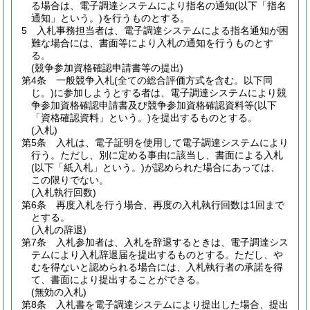
る場合は、電子調達システムにより指名の通知
(以下「指名
通知」という。)
を行うものとする。
5
入札事務担当者は、電子調達システムによる指名通知が困
難な場合には、書面等により入札の通知を行うものとす
る。
(競争参加資格確認申請書等の提出)
第4条
一般競争入札
(全ての総合評価方式を含む。以下同
じ。)
に参加しようとする者は、電子調達システムにより競
争参加資格確認申請書及び競争参加資格確認資料等
(以下
「資格確認資料」という。)
を提出するものとする。
(入札)
第5条
入札は、電子証明を使用して電子調達システムにより
行う。
ただし、別に定める事由に該当し、書面による入札
(以下「紙入札」という。)
が認められた場合にあっては、
この限りでない。
(入札執行回数)
第6条
再度入札を行う場合、再度の入札執行回数は1回まで
とする。
(入札の辞退)
第7条
入札参加者は、入札を辞退するときは、電子調達シス
テムにより入札辞退届を提出するものとする。
ただし、や
むを得ないと認められる場合には、入札執行者の承諾を得
て、書面により提出することができる。
(無効の入札)
第8条
入札書を電子調達システムにより提出した場合、提出