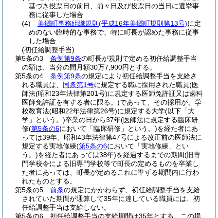
基づき投票日の前日、前々日及び投票日の当日に選挙事
務に従事した場合
(4)
美郷町事務組織規則
(平成16年美郷町規則第13号)
に定
めのない臨時的な事務で、特に町長が認めた事務に従事
した場合
(初任給調整手当)
第5条の3
条例第9条
の町長が規則で定める初任給調整手当
の額は、当分の間月額30万7,900円とする。
第5条の4
条例第9条
の規定により初任給調整手当を支給さ
れる職員は、
同条第1号
に規定する職に採用された職員
(医
師法
(昭和23年法律第201号)
に規定する医師免許証又は歯科
医師免許証を有する者に限る。)
であって、その採用が、学
校教育法
(昭和22年法律第26号)
に規定する大学
(以下「大
学」という。)
卒業の日から37年
(医師法に規定する臨床研
修
(
第5条の6
において「臨床研修」という。)
を経た者にあ
っては39年、昭和43年法律第47号による改正前の医師法に
規定する実地修練
(
第5条の6
において「実地修練」とい
う。)
を経た者にあっては38年)
を経過するまでの期間(旧専
門学校令による旧専門学校等で町長の定めるものを卒業し
た者にあっては、町長が定めるこれに準ずる期間内に行わ
れたものとする。
第5条の5
前条
の規定にかかわらず、初任給調整手当を支給
されていた期間が通算して35年に達している職員には、初
任給調整手当は支給しない。
第5条の6
初任給調整手当の支給期間は35年とする。
この場