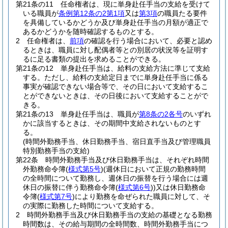
第21条の11
任命権者は、現に単身赴任手当の支給を受けて
いる職員が
条例第12条の2第1項
又は
第3項
の職員たる要件
を具備しているかどうか及び単身赴任手当の月額が適正で
あるかどうかを随時確認するものとする。
2
任命権者は、
前項
の確認を行う場合において、必要と認め
るときは、職員に対し配偶者等との別居の状況等を証明す
るに足る書類の提出を求めることができる。
第21条の12
単身赴任手当は、給料の支給方法に準じて支給
する。
ただし、給料の支給定日までに単身赴任手当に係る
事実が確認できない場合等で、その日において支給するこ
とができないときは、その日後において支給することがで
きる。
第21条の13
単身赴任手当は、職員が
第8条の2各号
のいずれ
かに該当するときは、その期間中支給されないものとす
る。
(時間外勤務手当、休日勤務手当、宿日直手当及び管理職員
特別勤務手当の支給)
第22条
時間外勤務手当及び休日勤務手当は、それぞれ時間
外勤務命令簿
(
様式第5号
)
(週休日において正規の勤務時間
の全時間について勤務し、週休日の振替を行う場合には週
休日の振替に伴う勤務命令簿
(
様式第6号
)
)
又は休日勤務命
令簿
(
様式第7号
)
により勤務を命ぜられた職員に対して、そ
の実際に勤務した時間について支給する。
2
時間外勤務手当及び休日勤務手当の支給の基礎となる勤務
時間数は、その給与期間の全時間数、時間外勤務手当につ