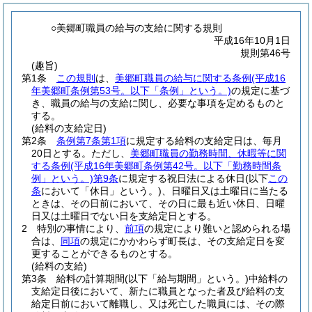
○美郷町職員の給与の支給に関する規則
平成16年10月1日
規則第46号
(趣旨)
第1条
この規則
は、
美郷町職員の給与に関する条例
(平成16
年美郷町条例第53号。以下「条例」という。)
の規定に基づ
き、職員の給与の支給に関し、必要な事項を定めるものと
する。
(給料の支給定日)
第2条
条例第7条第1項
に規定する給料の支給定日は、毎月
20日とする。
ただし、
美郷町職員の勤務時間、休暇等に関
する条例
(平成16年美郷町条例第42号。以下「勤務時間条
例」という。)
第9条
に規定する祝日法による休日
(以下
この
条
において「休日」という。)
、日曜日又は土曜日に当たる
ときは、その日前において、その日に最も近い休日、日曜
日又は土曜日でない日を支給定日とする。
2
特別の事情により、
前項
の規定により難いと認められる場
合は、
同項
の規定にかかわらず町長は、その支給定日を変
更することができるものとする。
(給料の支給)
第3条
給料の計算期間
(以下「給与期間」という。)
中給料の
支給定日後において、新たに職員となった者及び給料の支
給定日前において離職し、又は死亡した職員には、その際