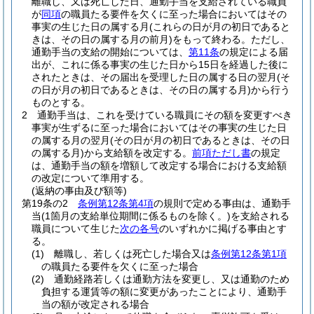
離職し、又は死亡した日、通勤手当を支給されている職員
が
同項
の職員たる要件を欠くに至った場合においてはその
事実の生じた日の属する月
(これらの日が月の初日であると
きは、その日の属する月の前月)
をもって終わる。
ただし、
通勤手当の支給の開始については、
第11条
の規定による届
出が、これに係る事実の生じた日から15日を経過した後に
されたときは、その届出を受理した日の属する日の翌月
(そ
の日が月の初日であるときは、その日の属する月)
から行う
ものとする。
2
通勤手当は、これを受けている職員にその額を変更すべき
事実が生ずるに至った場合においてはその事実の生じた日
の属する月の翌月
(その日が月の初日であるときは、その日
の属する月)
から支給額を改定する。
前項ただし書
の規定
は、通勤手当の額を増額して改定する場合における支給額
の改定について準用する。
(返納の事由及び額等)
第19条の2
条例第12条第4項
の規則で定める事由は、通勤手
当
(1箇月の支給単位期間に係るものを除く。)
を支給される
職員について生じた
次の各号
のいずれかに掲げる事由とす
る。
(1)
離職し、若しくは死亡した場合又は
条例第12条第1項
の職員たる要件を欠くに至った場合
(2)
通勤経路若しくは通勤方法を変更し、又は通勤のため
負担する運賃等の額に変更があったことにより、通勤手
当の額が改定される場合