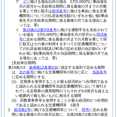
ア
イ
に掲げる場合以外の場合 5万5,000円に事由発生
月の翌月から支給単位期間に係る最後の月までの月数
を乗じて得た額又は
前項各号
に掲げる事由に係る交通
機関等についての払戻金相当額のいずれか低い額
(事由
発生月が支給単位期間に係る最後の月である場合にあ
っては、零)
イ
第18条の2第3項各号
に掲げる通勤手当を支給されて
いる場合 5万5,000円に事由発生月の翌月から
同項各
号
に定める期間に係る最後の月までの月数を乗じて得
た額又はその者の利用するすべての交通機関等につい
ての払戻金相当額及び町長の定める額の合計額のいず
れか低い額
(事由発生月が当該期間に係る最後の月であ
る場合にあっては、零)
(支給単位期間)
第19条の3
条例第12条第5項
に規定する規則で定める期間
は、
次の各号
に掲げる交通機関等の区分に応じ、
当該各号
に定める期間とする。
(1)
定期券を使用することが最も経済的かつ合理的である
と認められる交通機関等当該交通機関等において発行さ
れている定期券の通用期間のうちそれぞれ6箇月を超えな
い範囲内で最も長いものに相当する期間
(2)
回数乗車券等を使用することが最も経済的かつ合理的
であると認められる交通機関等 1箇月
2
前項第1号
に掲げる交通機関等について、
同号
に定める期
間に係る最後の月の前月以前に、法第28条の2第1項の規定