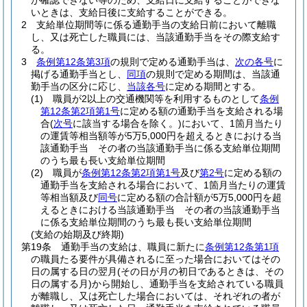
が確認できない等のため、支給日に支給することができな
いときは、支給日後に支給することができる。
2
支給単位期間等に係る通勤手当の支給日前において離職
し、又は死亡した職員には、当該通勤手当をその際支給す
る。
3
条例第12条第3項
の規則で定める通勤手当は、
次の各号
に
掲げる通勤手当とし、
同項
の規則で定める期間は、当該通
勤手当の区分に応じ、
当該各号
に定める期間とする。
(1)
職員が2以上の交通機関等を利用するものとして
条例
第12条第2項第1号
に定める額の通勤手当を支給される場
合
(
次号
に該当する場合を除く。)
において、1箇月当たり
の運賃等相当額等が5万5,000円を超えるときにおける当
該通勤手当 その者の当該通勤手当に係る支給単位期間
のうち最も長い支給単位期間
(2)
職員が
条例第12条第2項第1号
及び
第2号
に定める額の
通勤手当を支給される場合において、1箇月当たりの運賃
等相当額及び
同号
に定める額の合計額が5万5,000円を超
えるときにおける当該通勤手当 その者の当該通勤手当
に係る支給単位期間のうち最も長い支給単位期間
(支給の始期及び終期)
第19条
通勤手当の支給は、職員に新たに
条例第12条第1項
の職員たる要件が具備されるに至った場合においてはその
日の属する日の翌月
(その日が月の初日であるときは、その
日の属する月)
から開始し、通勤手当を支給されている職員
が離職し、又は死亡した場合においては、それぞれの者が