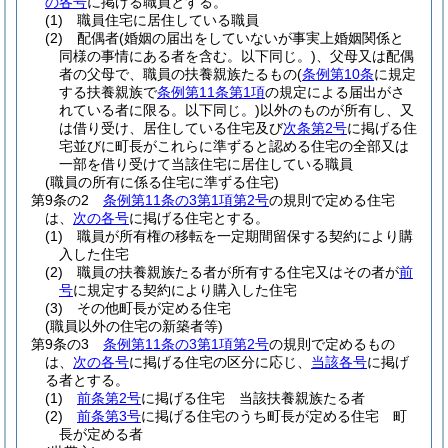
の各号
に掲げる職員とする。
(1)
職員住宅に居住している職員
(2)
配偶者
(婚姻の届出をしていないが事実上婚姻関係と
同様の事情にある者を含む。以下同じ。)
、父母又は配偶
者の父母で、職員の扶養親族たるもの
(
条例第10条
に規定
する扶養親族で
条例第11条第1項
の規定による届出がさ
れている者に限る。以下同じ。)
以外のものが所有し、又
は借り受け、居住している住宅及び
次条第2号
に掲げる住
宅並びに町長がこれらに準ずると認める住宅の全部又は
一部を借り受けて当該住宅に居住している職員
(職員の所有に係る住宅に準ずる住宅)
第9条の2
条例第11条の3第1項第2号
の規則で定める住宅
は、
次の各号
に掲げる住宅とする。
(1)
職員が所有権の移転を一定期間留保する契約により購
入した住宅
(2)
職員の扶養親族たる者が所有する住宅又はその者が
前
号
に規定する契約により購入した住宅
(3)
その他町長が定める住宅
(職員以外の住宅の新築者等)
第9条の3
条例第11条の3第1項第2号
の規則で定めるもの
は、
次の各号
に掲げる住宅の区分に応じ、
当該各号
に掲げ
る者とする。
(1)
前条第2号
に掲げる住宅 当該扶養親族たる者
(2)
前条第3号
に掲げる住宅のうち町長が定める住宅 町
長が定める者