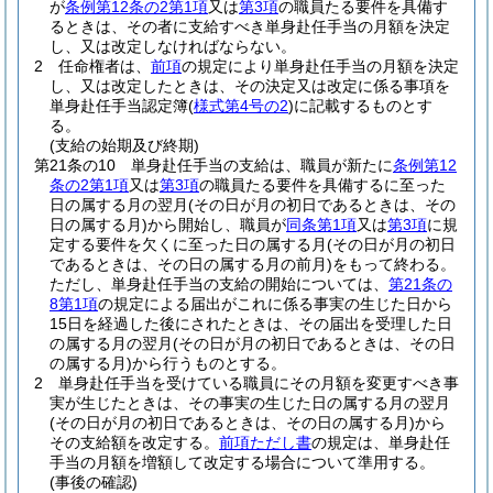
が
条例第12条の2第1項
又は
第3項
の職員たる要件を具備す
るときは、その者に支給すべき単身赴任手当の月額を決定
し、又は改定しなければならない。
2
任命権者は、
前項
の規定により単身赴任手当の月額を決定
し、又は改定したときは、その決定又は改定に係る事項を
単身赴任手当認定簿
(
様式第4号の2
)
に記載するものとす
る。
(支給の始期及び終期)
第21条の10
単身赴任手当の支給は、職員が新たに
条例第12
条の2第1項
又は
第3項
の職員たる要件を具備するに至った
日の属する月の翌月
(その日が月の初日であるときは、その
日の属する月)
から開始し、職員が
同条第1項
又は
第3項
に規
定する要件を欠くに至った日の属する月
(その日が月の初日
であるときは、その日の属する月の前月)
をもって終わる。
ただし、単身赴任手当の支給の開始については、
第21条の
8第1項
の規定による届出がこれに係る事実の生じた日から
15日を経過した後にされたときは、その届出を受理した日
の属する月の翌月
(その日が月の初日であるときは、その日
の属する月)
から行うものとする。
2
単身赴任手当を受けている職員にその月額を変更すべき事
実が生じたときは、その事実の生じた日の属する月の翌月
(その日が月の初日であるときは、その日の属する月)
から
その支給額を改定する。
前項ただし書
の規定は、単身赴任
手当の月額を増額して改定する場合について準用する。
(事後の確認)