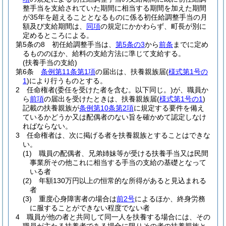
整手当を支給されていた期間に相当する期間を加えた期間
が35年を超えることとなるものに係る初任給調整手当の月
額及び支給期間は、
同項
の規定にかかわらず、町長が別に
定めるところによる。
第5条の8
初任給調整手当は、
第5条の3
から
前条
までに定め
るもののほか、給料の支給方法に準じて支給する。
(扶養手当の支給)
第6条
条例第11条第1項
の届出は、扶養親族届
(
様式第1号の
1
)
により行うものとする。
2
任命権者
(委任を受けた者を含む。以下同じ。)
が、職員か
ら
前項
の届出を受けたときは、扶養親族届
(
様式第1号の1
)
記載の扶養親族が
条例第10条第2項
に規定する要件を備え
ているかどうか又は配偶者のない旨を確かめて認定しなけ
ればならない。
3
任命権者は、次に掲げる者を扶養親族とすることはできな
い。
(1)
職員の配偶者、兄弟姉妹等が受ける扶養手当又は民間
事業所その他これに相当する手当の支給の基礎となって
いる者
(2)
年額130万円以上の恒常的な所得があると見込まれる
者
(3)
重度心身障害者の場合は
前2号
によるほか、終身労務
に服することができない程度でない者
4
職員が他の者と共同して同一人を扶養する場合には、その