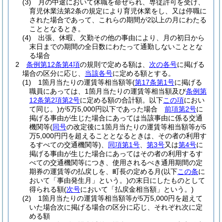
(3)
月の中途において休職を命ぜられ、専従許可を受け、
育児休業法第2条の規定により育児休業をし、又は停職に
された場合であって、これらの期間が2以上の月にわたる
こととなるとき。
(4)
出張、休暇、欠勤その他の事由により、月の初日から
末日までの期間の全日数にわたって通勤しないこととな
る場合
2
条例第12条第4項
の規則で定める額は、
次の各号
に掲げる
場合の区分に応じ、
当該各号
に定める額とする。
(1)
1箇月当たりの運賃等相当額等
(
第17条第1号
に掲げる
職員にあっては、1箇月当たりの運賃等相当額及び
条例第
12条第2項第2号
に定める額の合計額。以下
この項
におい
て同じ。)
が5万5,000円以下であった場合
前項第2号
に
掲げる事由が生じた場合にあっては当該事由に係る交通
機関等
(
同号
の改定後に1箇月当たりの運賃等相当額等が5
万5,000円円を超えることとなるときは、その者の利用す
るすべての交通機関等)
、
同項第1号
、
第3号
又は
第4号
に
掲げる事由が生じた場合にあってはその者の利用するす
べての交通機関等につき、使用されるべき通用期間の定
期券の運賃等の払戻しを、町長の定める月
(以下
この条
に
おいて「事由発生月」という。)
の末日にしたものとして
得られる額
(
次号
において「払戻金相当額」という。)
(2)
1箇月当たりの運賃等相当額等が5万5,000円を超えて
いた場合次に掲げる場合の区分に応じ、それぞれ次に定
める額