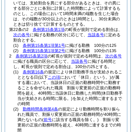
いては、支給割合を異にする部分があるときは、その異に
する部分ごとに各別に計算した時間数によって計算するも
のとし、この場合において1時間未満の端数を生じた場合
は、その端数が30分以上のときは1時間とし、30分未満の
ときは切り捨てて計算するものとする。
第22条の2
条例第15条第1項
の町長が規則で定める割合は、
次の各号
に掲げる勤務の区分に応じて、
当該各号
に定める
割合とする。
(1)
条例第15条第1項第1号
に掲げる勤務 100分の125
(2)
条例第15条第1項第2号
に掲げる勤務 100分の135
2
条例第15条第2項
の町長が規則で定める時間は、
次の各号
に掲げる職員の区分に応じて、
当該各号
に掲げる時間と
し、町長が規則で定める割合は、100分の25とする。
(1)
条例第16条
の規定により休日勤務手当が支給されるこ
ととなる日
(以下
この項
において「休日」という。)
が属
する週において、当該休日の正規の勤務時間中に勤務す
ることを命ぜられた職員 割振り変更前の正規の勤務時
間を超え、40時間に当該休日に勤務した時間
(休日勤務手
当が支給される時間に限る。)
を加えた時間に達するまで
の時間
(2)
勤務時間条例第4条
の規定により勤務時間を割り振ら
れた職員で、割振り変更前の正規の勤務時間が40時間に
満たないもの
(
前号
に該当する職員を除く。)
割振り変
更前の正規の勤務時間を超え、40時間に達するまでの時
間