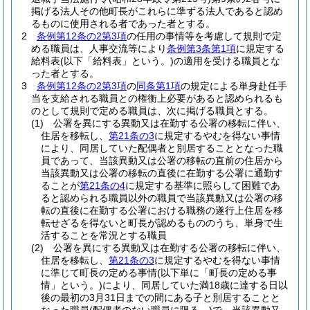
掲げる法人その他町長がこれらに準ずる法人であると認め
るものに使用される者であった者とする。
2
条例第12条の2第3項
の任用の事情等を考慮して規則で定
める職員は、人事交流等により
条例第3条第1項
に規定する
給料表
(以下「給料表」という。)
の適用を受ける職員とな
った者とする。
3
条例第12条の2第3項
の
同条第1項
の規定による単身赴任手
当を支給される職員との権衡上必要があると認められるも
のとして規則で定める職員は、次に掲げる職員とする。
(1)
公署を異にする異動又は在勤する公署の移転に伴い、
住居を移転し、
第21条の3
に規定するやむを得ない事情
により、同居していた配偶者と別居することとなった職
員であって、当該異動又は公署の移転の直前の住居から
当該異動又は公署の移転の直後に在勤する公署に通勤す
ることが
第21条の4
に規定する基準に照らして困難であ
ると認められる職員以外の職員で当該異動又は公署の移
転の直後に在勤する公署における職務の遂行上住居を移
転せざるを得ないと町長が認めるもののうち、単身で生
活することを常況とする職員
(2)
公署を異にする異動又は在勤する公署の移転に伴い、
住居を移転し、
第21条の3
に規定するやむを得ない事情
に準じて町長の定める事情
(以下単に「町長の定める事
情」という。)
により、同居していた満18歳に達する日以
後の最初の3月31日までの間にある子と別居することと