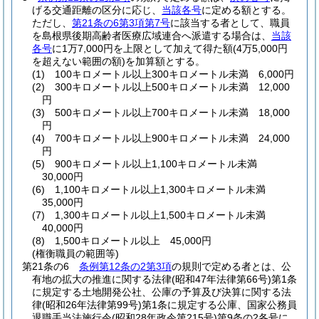
げる交通距離の区分に応じ、
当該各号
に定める額とする。
ただし、
第21条の6第3項第7号
に該当する者として、職員
を島根県後期高齢者医療広域連合へ派遣する場合は、
当該
各号
に1万7,000円を上限として加えて得た額
(4万5,000円
を超えない範囲の額)
を加算額とする。
(1)
100キロメートル以上300キロメートル未満 6,000円
(2)
300キロメートル以上500キロメートル未満 12,000
円
(3)
500キロメートル以上700キロメートル未満 18,000
円
(4)
700キロメートル以上900キロメートル未満 24,000
円
(5)
900キロメートル以上1,100キロメートル未満
30,000円
(6)
1,100キロメートル以上1,300キロメートル未満
35,000円
(7)
1,300キロメートル以上1,500キロメートル未満
40,000円
(8)
1,500キロメートル以上 45,000円
(権衡職員の範囲等)
第21条の6
条例第12条の2第3項
の規則で定める者とは、公
有地の拡大の推進に関する法律
(昭和47年法律第66号)
第1条
に規定する土地開発公社、公庫の予算及び決算に関する法
律
(昭和26年法律第99号)
第1条に規定する公庫、国家公務員
退職手当法施行令
(昭和28年政令第215号)
第9条の2各号に