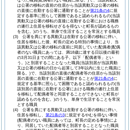
なった職員
(配偶者のない職員に限る。)
で、当該異動又
は公署の移転の直前の住居から当該異動又は公署の移転
の直後に在勤する公署に通勤することが
第21条の4
に規
定する基準に照らして困難であると認められるもの
(当該
異動又は公署の移転の直後に在勤する公署における職務
の遂行上住居を移転せざるを得ないと町長が認めるもの
を含む。)
のうち、単身で生活することを常況とする職員
(3)
公署を異にする異動又は在勤する公署の移転に伴い、
住居を移転した後、町長の定める特別の事情により、当
該異動又は公署の移転の直前に同居していた配偶者
(配偶
者のない職員にあっては、満18歳に達する日以後の最初
の3月31日までの間にある子。以下「配偶者等」とい
う。)
と別居することとなった職員
(当該別居が当該異動
又は公署の移転の日から起算して3年以内に生じた職員に
限る。)
で、当該別居の直後の配偶者等の住居から当該別
居の直後に在勤する公署に通勤することが
第21条の4
に
規定する基準に照らして困難であると認められるもの
(当
該別居の直後に在勤する公署における職務の遂行上住居
を移転して配偶者等と同居することができないと町長が
認めるものを含む。)
のうち、単身で生活することを常況
とする職員
(4)
公署を異にする異動又は在勤する公署の移転に伴い、
住居を移転し、
第21条の3
に規定するやむを得ない事情
(配偶者のない職員にあっては、町長の定める事情)
によ
り、同居していた配偶者等と別居することとなった職員