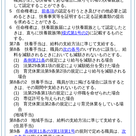
職員が主たる扶養者である場合に限りその者の扶養親族と
して認定することができる。
5
任命権者は、
前各項
の認定を行うとき及びその他必要と認
めるときは、扶養事実等を証明するに足る証拠書類の提出
を求めることができる。
6
任命権者は、扶養親族届により扶養親族として認定したと
きは、直ちに扶養親族簿
(
様式第1号の2
)
に記載するものと
する。
第7条
扶養手当は、給料の支給方法に準じて支給する。
第8条
扶養手当は、職員の
次の各号
のいずれかに該当し、給
料を減額されるときにおいても減額されないものとする。
(1)
条例第21条
の規定により給与を減額される場合
(2)
法第29条第1項の規定により減額処分を受けた場合
(3)
育児休業法第9条第2項の規定により給与を減額される
場合
第8条の2
扶養手当は、職員が次に掲げる場合に該当すると
きは、その期間中支給されないものとする。
(1)
法第29条第1項の規定により停職を命ぜられた場合
(2)
専従許可を与えられた場合
(3)
育児休業法第2条の規定により育児休業をしている場
合
(地域手当)
第8条の3
地域手当は、給料の支給方法に準じて支給する。
(住居手当)
第9条
条例第11条の3第1項第1号
の規則で定める職員は、
次