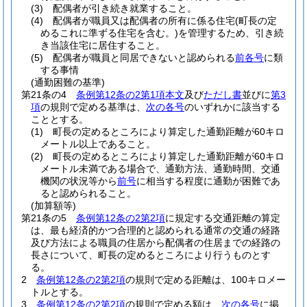
(3)
配偶者が引き続き就業すること。
(4)
配偶者が職員又は配偶者の所有に係る住宅
(町長の定
めるこれに準ずる住宅を含む。)
を管理するため、引き続
き当該住宅に居住すること。
(5)
配偶者が職員と同居できないと認められる
前各号
に類
する事情
(通勤困難の基準)
第21条の4
条例第12条の2第1項本文
及び
ただし書
並びに
第3
項
の規則で定める基準は、
次の各号
のいずれかに該当する
こととする。
(1)
町長の定めるところにより算定した通勤距離が60キロ
メートル以上であること。
(2)
町長の定めるところにより算定した通勤距離が60キロ
メートル未満である場合で、通勤方法、通勤時間、交通
機関の状況等から
前号
に相当する程度に通勤が困難であ
ると認められること。
(加算額等)
第21条の5
条例第12条の2第2項
に規定する交通距離の算定
は、最も経済的かつ合理的と認められる通常の交通の経路
及び方法による職員の住居から配偶者の住居までの経路の
長さについて、町長の定めるところにより行うものとす
る。
2
条例第12条の2第2項
の規則で定める距離は、100キロメー
トルとする。
3
条例第12条の2第2項
の規則で定める額は、
次の各号
に掲