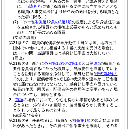
又は公署の移転」とあるのを「適用」と読み替えた場合
に、
当該各号
に掲げる職員たる要件に該当することとな
る職員
(人事交流等により給料表の適用を受ける職員とな
った者に限る。)
(7)
その他
条例第12条の2第1項
の規定による単身赴任手当
を支給される職員との権衡上必要があると認められるも
のとして町長の定める職員
(支給の調整)
第21条の7
職員の配偶者が単身赴任手当又は国、地方公共
団体その他のこれに相当する手当の支給を受ける場合に
は、その間、当該職員には単身赴任手当は支給しない。
(届出)
第21条の8
新たに
条例第12条の2第1項
又は
第3項
の職員たる
要件を具備するに至った職員は、当該要件を具備している
ことを証明する書類を添付して、単身赴任届
(
様式第4号の
1
)
のにより、配偶者等との別居の状況等を速やかに任命権
者に届け出なければならない。
単身赴任手当を受けている
職員の住居、同居者、配偶者等の住居等に変更があった場
合についても、同様とする。
2
前項
の場合において、やむを得ない事情があると認められ
るときは、添付すべき書類は、届出後速やかに提出するこ
とをもって足りるものとする。
(確認及び決定)
第21条の9
任命権者は、職員から
前条第1項
の規定による届
出があったときは、その届出に係る事実を確認し、その者