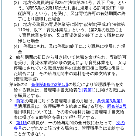
(2)
地方公務員法
(昭和25年法律第261号。以下「法」とい
う。)
第55条の2第1項ただし書に規定する許可
(以下「専
従許可」という。)
を受け、又は専従許可の有効期間の終
了により復職した場合
(3)
地方公務員の育児休業等に関する法律
(平成3年法律第
110号。以下「育児休業法」という。)
第2条の規定によ
り育児休業を始め、又は育児休業の終了により職務に復
帰した場合
(4)
停職にされ、又は停職の終了により職務に復帰した場
合
2
給与期間の初日から引き続いて休職を命ぜられ、専従許可
を受け、育児休業法第2条の規定により育児休業をし、又は
停職にされている職員が給料の支給定日後に職務に復帰し
た場合には、その給与期間中の給料をその際支給する。
(管理職手当)
第5条の2
条例第8条の2第1項
の規定により管理職手当を支
給する職員は、管理職手当支給表
(
別表第1
)
に掲げる職にあ
る職員とする。
2
前項
の職員に対する管理職手当の月額は、
条例第3条第1
号
適用職員は、管理職手当支給表に掲げる額を、
同条第2号
適用職員については、その者の給料月額に管理職手当支給
表に掲げる支給割合を乗じて得た額とする。
3
第1項
の職員が、一の給与期間の全日数にわたって、
次の
各号
のいずれかに該当する場合は、管理職手当は支給する
ことができない。