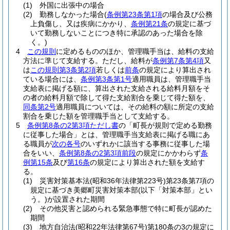
(1)
外国に出張中の場合
(2)
勤務しなかった場合
(
条例第23条第1項
の場合及び公務
上負傷し、又は疾病にかかり、
条例第21条
の規定に基づ
いて勤務しないことにつき特に承認のあった場合を除
く。)
4
この規則
に定めるもののほか、管理職手当は、給料の支給
方法に準じて支給する。
ただし、給料が
条例第7条第4項
又
は
この規則第3条第2項
若しくは
前条
の規定により算出され
ている場合には、
条例第3条第1号
適用職員は、管理職手当
支給表に掲げる額に、算出された支給される給料月額をそ
の者の給料月額で除して得た支給割合を乗じて得た額を、
同条第2号
適用職員については、その給料の額に所定の支給
割合を乗じた額を管理職手当として支給する。
5
条例第8条の2第3項ただし書
の「町長が規則で定める勤務
に従事した場合」とは、管理職手当支給表に掲げる職にあ
る職員が
次の各号
のいずれかに該当する事務に従事した場
合をいい、
条例第8条の2第3項前段
の規定にかかわらず
条
例第15条
及び
第16条
の規定により算出された額を支給す
る。
(1)
災害対策基本法
(昭和36年法律第223号)
第23条第7項の
規定に基づき美郷町災害対策本部
(以下「対策本部」とい
う。)
が設置された期間
(2)
その他災害と認められる緊急事態で特に町長が認めた
期間
(3)
地方自治法
(昭和22年法律第67号)
第180条の3の規定に