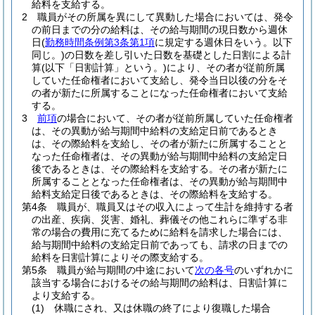
給料を支給する。
2
職員がその所属を異にして異動した場合においては、発令
の前日までの分の給料は、その給与期間の現日数から週休
日
(
勤務時間条例第3条第1項
に規定する週休日をいう。以下
同じ。)
の日数を差し引いた日数を基礎とした日割による計
算
(以下「日割計算」という。)
により、その者が従前所属
していた任命権者において支給し、発令当日以後の分をそ
の者が新たに所属することになった任命権者において支給
する。
3
前項
の場合において、その者が従前所属していた任命権者
は、その異動が給与期間中給料の支給定日前であるとき
は、その際給料を支給し、その者が新たに所属することと
なった任命権者は、その異動が給与期間中給料の支給定日
後であるときは、その際給料を支給する。
その者が新たに
所属することとなった任命権者は、その異動が給与期間中
給料支給定日後であるときは、その際給料を支給する。
第4条
職員が、職員又はその収入によって生計を維持する者
の出産、疾病、災害、婚礼、葬儀その他これらに準ずる非
常の場合の費用に充てるために給料を請求した場合には、
給与期間中給料の支給定日前であっても、請求の日までの
給料を日割計算によりその際支給する。
第5条
職員が給与期間の中途において
次の各号
のいずれかに
該当する場合におけるその給与期間の給料は、日割計算に
より支給する。
(1)
休職にされ、又は休職の終了により復職した場合