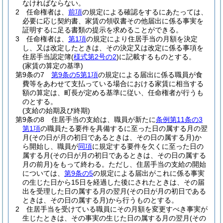
なければならない。
2
任命権者は、
前項
の規定による確認をするにあたっては、
必要に応じ契約書、家賃の領収書その他届出に係る事実を
証明するに足る書類の提示を求めることができる。
3
任命権者は、
第1項
の規定により住居手当の月額を決定
し、又は改定したときは、その決定又は改定に係る事項を
住居手当認定簿
(
様式第2号の2
)
に記載するものとする。
(家賃の算定の基準)
第9条の7
第9条の5第1項
の規定による届出に係る職員が食
費等をあわせて支払っている場合における家賃に相当する
額の算定は、町長が定める基準に従い、任命権者が行うも
のとする。
(支給の始期及び終期)
第9条の8
住居手当の支給は、職員が新たに
条例第11条の3
第1項
の職員たる要件を具備するに至った日の属する月の翌
月
(その日が月の初日であるときは、その日の属する月)
か
ら開始し、職員が
同項
に規定する要件を欠くに至った日の
属する月
(その日が月の初日であるときは、その日の属する
月の前月)
をもって終わる。
ただし、住居手当の支給の開始
については、
第9条の5
の規定による届出がこれに係る事実
の生じた日から15日を経過した後にされたときは、その届
出を受理した日の属する月の翌月
(その日が月の初日である
ときは、その日の属する月)
から行うものとする。
2
住居手当を受けている職員にその月額を変更すべき事実が
生じたときは、その事実の生じた日の属する月の翌月
(その