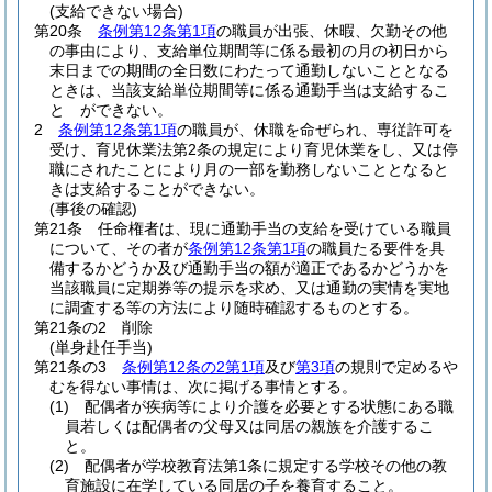
(支給できない場合)
第20条
条例第12条第1項
の職員が出張、休暇、欠勤その他
の事由により、支給単位期間等に係る最初の月の初日から
末日までの期間の全日数にわたって通勤しないこととなる
ときは、当該支給単位期間等に係る通勤手当は支給するこ
と ができない。
2
条例第12条第1項
の職員が、休職を命ぜられ、専従許可を
受け、育児休業法第2条の規定により育児休業をし、又は停
職にされたことにより月の一部を勤務しないこととなると
きは支給することができない。
(事後の確認)
第21条
任命権者は、現に通勤手当の支給を受けている職員
について、その者が
条例第12条第1項
の職員たる要件を具
備するかどうか及び通勤手当の額が適正であるかどうかを
当該職員に定期券等の提示を求め、又は通勤の実情を実地
に調査する等の方法により随時確認するものとする。
第21条の2
削除
(単身赴任手当)
第21条の3
条例第12条の2第1項
及び
第3項
の規則で定めるや
むを得ない事情は、次に掲げる事情とする。
(1)
配偶者が疾病等により介護を必要とする状態にある職
員若しくは配偶者の父母又は同居の親族を介護するこ
と。
(2)
配偶者が学校教育法第1条に規定する学校その他の教
育施設に在学している同居の子を養育すること。