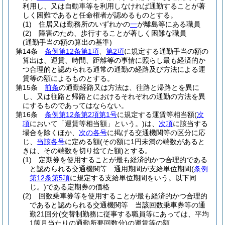
利用し、又は自動車等を利用しなければ通勤することが著
しく困難であると任命権者が認めるものとする。
(1)
住居又は勤務所のいずれかの
一
が離島等にある職員
(2)
障害のため、歩行することが著しく困難な職員
(通勤手当の額の算出の基準)
第14条
条例第12条第1項
、
第2項
に規定する通勤手当の額の
算出は、運賃、時間、距離等の事情に照らし最も経済的か
つ合理的と認められる通常の通勤の経路及び方法による運
賃等の額によるものとする。
第15条
前条
の通勤経路又は方法は、往路と帰路とを異に
し、又は往路と帰路とにおけるそれぞれの通勤の方法を異
にするものであってはならない。
第16条
条例第12条第2項第1号
に規定する運賃等相当額
(
次
項
において「運賃等相当額」という。)
は、
次項
に該当する
場合を除くほか、
次の各号
に掲げる交通機関等の区分に応
じ、
当該各号
に定める額
(その額に1円未満の端数があると
きは、その端数を切り捨てた額)
とする。
(1)
定期券を使用することが最も経済的かつ合理的である
と認められる交通機関等 通用期間が支給単位期間
(
条例
第12条第5項
に規定する支給単位期間をいう。以下同
じ。)
である定期券の価格
(2)
回数乗車券等を使用することが最も経済的かつ合理的
であると認められる交通機関等 当該回数乗車券等の通
勤21回分
(交替制勤務に従事する職員等にあっては、平均
1箇月当たりの通勤所要回数分)
の運賃等の額