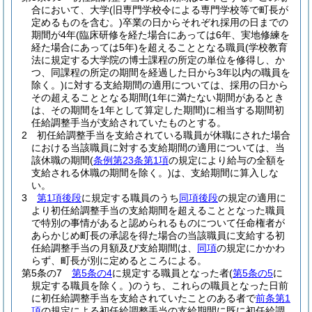
合において、大学
(旧専門学校令による専門学校等で町長が
定めるものを含む。)
卒業の日からそれぞれ採用の日までの
期間が4年
(臨床研修を経た場合にあっては6年、実地修練を
経た場合にあっては5年)
を超えることとなる職員
(学校教育
法に規定する大学院の博士課程の所定の単位を修得し、か
つ、同課程の所定の期間を経過した日から3年以内の職員を
除く。)
に対する支給期間の適用については、採用の日から
その超えることとなる期間
(1年に満たない期間があるとき
は、その期間を1年として算定した期間)
に相当する期間初
任給調整手当が支給されていたものとする。
2
初任給調整手当を支給されている職員が休職にされた場合
における当該職員に対する支給期間の適用については、当
該休職の期間
(
条例第23条第1項
の規定により給与の全額を
支給される休職の期間を除く。)
は、支給期間に算入しな
い。
3
第1項後段
に規定する職員のうち
同項後段
の規定の適用に
より初任給調整手当の支給期間を超えることとなった職員
で特別の事情があると認められるものについて任命権者が
あらかじめ町長の承認を得た場合の当該職員に支給する初
任給調整手当の月額及び支給期間は、
同項
の規定にかかわ
らず、町長が別に定めるところによる。
第5条の7
第5条の4
に規定する職員となった者
(
第5条の5
に
規定する職員を除く。)
のうち、これらの職員となった日前
に初任給調整手当を支給されていたことのある者で
前条第1
項
の規定による初任給調整手当の支給期間に既に初任給調