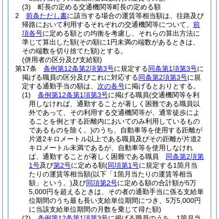
(3)
町長の定める交通機関等町長の定める額
2
前条ただし書
に該当する場合の運賃等相当額は、往路及び
帰路において利用するそれぞれの交通機関等について、
前
項各号
に定める額との均衡を考慮し、それらの算出方法に
準じて算出した額
(その額に1円未満の端数があるときは、
その端数を切り捨てた額)
とする。
(併用者の区分及び支給額)
第17条
条例第12条第2項第3号
に規定する
同条第1項第3号
に
掲げる職員の区分及びこれに対応する
同条第2項第3号
に規
定する通勤手当の額は、
次の各号
に掲げるとおりとする。
(1)
条例第12条第1項第3号
に掲げる職員
(交通機関等を利
用しなければ、通勤することが著しく困難である職員以
外であって、その利用する交通機関等が、通常徒歩によ
ることを例とする距離内においてのみ利用しているもの
であるものを除く。)
のうち、自動車等を使用する距離が
片道2キロメートル以上である職員及びその距離が片道2
キロメートル未満であるが、自動車等を使用しなけれ
ば、通勤することが著しく困難である職員
同条第2項第
1号
及び
第2号
に定める額
(
同項第1号
に規定する1箇月当
たりの運賃等相当額
(以下「1箇月当たりの運賃等相当
額」という。)
及び
同項第2号
に定める額の合計額が5万
5,000円を超えるときは、その者の通勤手当に係る支給単
位期間のうち最も長い支給単位期間につき、5万5,000円
に当該支給単位期間の月数を乗じて得た額)
(2)
条例第12条第1項第3号
に掲げる職員のうち、1箇月当