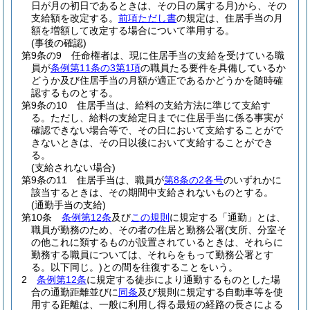
日が月の初日であるときは、その日の属する月)
から、その
支給額を改定する。
前項ただし書
の規定は、住居手当の月
額を増額して改定する場合について準用する。
(事後の確認)
第9条の9
任命権者は、現に住居手当の支給を受けている職
員が
条例第11条の3第1項
の職員たる要件を具備しているか
どうか及び住居手当の月額が適正であるかどうかを随時確
認するものとする。
第9条の10
住居手当は、給料の支給方法に準じて支給す
る。
ただし、給料の支給定日までに住居手当に係る事実が
確認できない場合等で、その日において支給することがで
きないときは、その日以後において支給することができ
る。
(支給されない場合)
第9条の11
住居手当は、職員が
第8条の2各号
のいずれかに
該当するときは、その期間中支給されないものとする。
(通勤手当の支給)
第10条
条例第12条
及び
この規則
に規定する「通勤」とは、
職員が勤務のため、その者の住居と勤務公署
(支所、分室そ
の他これに類するものが設置されているときは、それらに
勤務する職員については、それらをもって勤務公署とす
る。以下同じ。)
との間を往復することをいう。
2
条例第12条
に規定する徒歩により通勤するものとした場
合の通勤距離並びに
同条
及び規則に規定する自動車等を使
用する距離は、一般に利用し得る最短の経路の長さによる