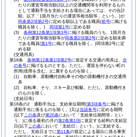
たりの運賃等相当額
(2以上の交通機関等を利用するもの
として通勤手当を支給される場合にあっては、その合計
額。以下「1箇月当たりの運賃等相当額等」という。)
が
同条第2項第2号
に定める額以上である職員
(
前号
に掲げる
職員を除く。)
同項第1号
に定める額
(3)
条例第12条第1項第3号
に掲げる職員のうち、1箇月当
たりの運賃等相当額等が
同条第2項第2号
に定める額未満
である職員
(
第1号
に掲げる職員を除く。)
同項第2号に定
める額
(交通用具)
第18条
条例第12条第1項第2号
に規定する交通の用具は、
次
の各号
に掲げるものとする。
ただし、運賃を伴わない町の
所用
(借用を含む。)
に属するものを除く。
(1)
自動車、原動機付自転車その他の原動機付きの交通用
具
(2)
自転車、そり、スキー及び船艇。
ただし、原動機付き
のものを除く。
(支給日等)
第18条の2
通勤手当は、支給単位期間
(
第3項各号
に掲げる
通勤手当に係るものを除く。)
又は
当該各号
に定める期間
(以下
この条
及び
第20条
において「支給単位期間等」とい
う。)
に係る最初の月の
第2条第1項
に規定する給料の支給定
日
(以下
この条
において「支給日」という。)
に支給する。
ただし、支給日までに
第11条
の規定による届出に係る事実