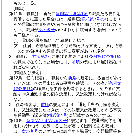
ものとする。
(届出)
第11条
職員は、新たに
条例第12条第1項
の職員たる要件を
具備するに至った場合には、通勤届
(
様式第3号の1
)
により
その通勤の実情を速やかに任命権者に届け出なければなら
ない。
職員が
次の各号
のいずれかに該当する場合について
も同様とする。
(1)
勤務公署を異にして異動した場合
(2)
住居、通勤経路若しくは通勤方法を変更し、又は通勤
のため負担する運賃等の額に変更があった場合
2
職員は、
前項第2号
に掲げる変更により
条例第12条第1項
の職員でなくなった場合には、
前項
の例により届け出なけ
ればならない。
(確認及び決定)
第12条
任命権者は、職員から
前条
の規定による届出があっ
たときは、その届出に係る事実を確認し、その者が
条例第
12条第1項
の職員たる要件を具備するときは、その者に支
給すべき通勤手当の額を決定し、又は改定しなければなら
ない。
2
任命権者は、
前項
の規定により、通勤手当の月額を決定
し、又は改定したときは、その決定又は改定にかかる事実
を通勤手当認定簿
(
様式第4号
)
に記載するものとする。
第13条
条例第12条第1項各号
に規定する「交通機関等を利
用しなければ、通勤することが著しく困難である職員」
は、
次の各号
のいずれかに該当する職員で、交通機関等を