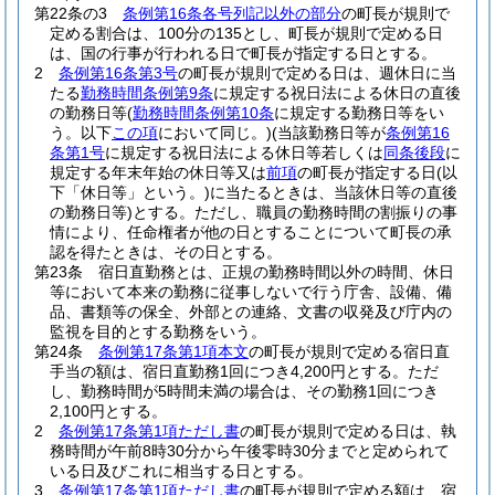
第22条の3
条例第16条各号列記以外の部分
の町長が規則で
定める割合は、100分の135とし、町長が規則で定める日
は、国の行事が行われる日で町長が指定する日とする。
2
条例第16条第3号
の町長が規則で定める日は、週休日に当
たる
勤務時間条例第9条
に規定する祝日法による休日の直後
の勤務日等
(
勤務時間条例第10条
に規定する勤務日等をい
う。以下
この項
において同じ。)
(当該勤務日等が
条例第16
条第1号
に規定する祝日法による休日等若しくは
同条後段
に
規定する年末年始の休日等又は
前項
の町長が指定する日
(以
下「休日等」という。)
に当たるときは、当該休日等の直後
の勤務日等)
とする。
ただし、職員の勤務時間の割振りの事
情により、任命権者が他の日とすることについて町長の承
認を得たときは、その日とする。
第23条
宿日直勤務とは、正規の勤務時間以外の時間、休日
等において本来の勤務に従事しないで行う庁舎、設備、備
品、書類等の保全、外部との連絡、文書の収発及び庁内の
監視を目的とする勤務をいう。
第24条
条例第17条第1項本文
の町長が規則で定める宿日直
手当の額は、宿日直勤務1回につき4,200円とする。
ただ
し、勤務時間が5時間未満の場合は、その勤務1回につき
2,100円とする。
2
条例第17条第1項ただし書
の町長が規則で定める日は、執
務時間が午前8時30分から午後零時30分までと定められて
いる日及びこれに相当する日とする。
3
条例第17条第1項ただし書
の町長が規則で定める額は、宿