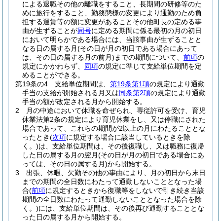
による退職その他の離職をすること、長期間の研修等のた
めに旅行をすること、勤務態様の変更により通勤のため負
担する運賃等の額に変更があることその他町長の定める事
由が生ずることが
同号
に定める期間に係る最初の月の初日
において明らかである場合には、当該事由が生ずることと
なる日の属する月
(その日が月の初日である場合にあって
は、その日の属する月の前月)
までの期間について、
前項
の
規定にかかわらず、
同項
の規定に準じて支給単位期間を定
めることができる。
第19条の4
支給単位期間は、
第19条第1項
の規定により通勤
手当の支給が開始される月又は
同条第2項
の規定により通勤
手当の額が改定される月から開始する。
2
月の中途において休職を命ぜられ、専従許可を受け、育児
休業法第2条の規定により育児休業をし、又は停職にされた
場合であって、これらの期間が2以上の月にわたることとな
ったとき
(
次項
に規定する場合に該当しているときを除
く。)
は、支給単位期間は、その後復職し、又は職務に復帰
した日の属する月の翌月
(その日が月の初日である場合にあ
っては、その日の属する月)
から開始する。
3
出張、休暇、欠勤その他の事由により、月の初日から末日
までの期間の全日数にわたって通勤しないこととなった場
合
(
前項
に規定するときから復職等をしないで引き続き当該
期間の全日数にわたって通勤しないこととなった場合を除
く。)
には、支給単位期間は、その後再び通勤することとな
った日の属する月から開始する。