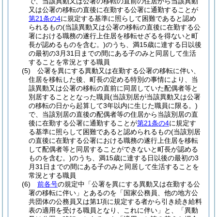
で、当該異動又は公署の移転の直前の住居から当該異動
又は公署の移転の直後に在勤する公署に通勤することが
第21条の4
に規定する基準に照らして困難であると認め
られるもの
(当該異動又は公署の移転の直後に在勤する公
署における職務の遂行上住居を移転せざるを得ないと町
長が認めるものを含む。)
のうち、満15歳に達する日以後
の最初の3月31日までの間にある子のみと同居して生活
することを常況とする職員
(5)
公署を異にする異動又は在勤する公署の移転に伴い、
住居を移転した後、町長の定める特別の事情により、当
該異動又は公署の移転の直前に同居していた配偶者等と
別居することとなった職員
(当該別居が当該異動又は公署
の移転の日から起算して3年以内に生じた職員に限る。)
で、当該別居の直後の配偶者等の住居から当該別居の直
後に在勤する公署に通勤することが
第21条の4
に規定す
る基準に照らして困難であると認められるもの
(当該別居
の直後に在勤する公署における職務の遂行上住居を移転
して配偶者等と同居することができないと町長が認める
ものを含む。)
のうち、満15歳に達する日以後の最初の3
月31日までの間にある子のみと同居して生活することを
常況とする職員
(6)
前各号
の規定中「公署を異にする異動又は在勤する公
署の移転に伴い」とあるのを「国家公務員、他の地方公
共団体の公務員又は第1項に規定する者から引き続き給料
表の適用を受ける職員となり、これに伴い」と、「異動