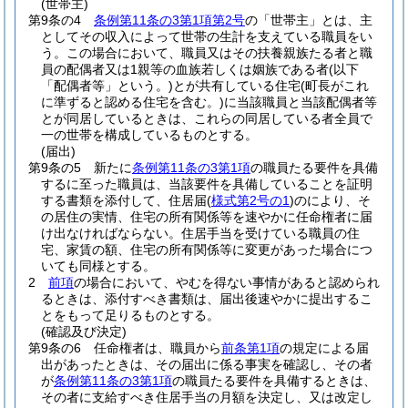
(世帯主)
第9条の4
条例第11条の3第1項第2号
の「世帯主」とは、主
としてその収入によって世帯の生計を支えている職員をい
う。
この場合において、職員又はその扶養親族たる者と職
員の配偶者又は1親等の血族若しくは姻族である者
(以下
「配偶者等」という。)
とが共有している住宅
(町長がこれ
に準ずると認める住宅を含む。)
に当該職員と当該配偶者等
とが同居しているときは、これらの同居している者全員で
一の世帯を構成しているものとする。
(届出)
第9条の5
新たに
条例第11条の3第1項
の職員たる要件を具備
するに至った職員は、当該要件を具備していることを証明
する書類を添付して、住居届
(
様式第2号の1
)
のにより、そ
の居住の実情、住宅の所有関係等を速やかに任命権者に届
け出なければならない。
住居手当を受けている職員の住
宅、家賃の額、住宅の所有関係等に変更があった場合につ
いても同様とする。
2
前項
の場合において、やむを得ない事情があると認められ
るときは、添付すべき書類は、届出後速やかに提出するこ
とをもって足りるものとする。
(確認及び決定)
第9条の6
任命権者は、職員から
前条第1項
の規定による届
出があったときは、その届出に係る事実を確認し、その者
が
条例第11条の3第1項
の職員たる要件を具備するときは、
その者に支給すべき住居手当の月額を決定し、又は改定し