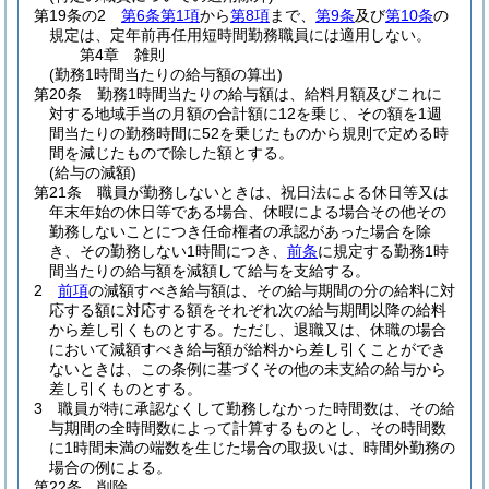
第19条の2
第6条第1項
から
第8項
まで、
第9条
及び
第10条
の
規定は、定年前再任用短時間勤務職員には適用しない。
第4章
雑則
(勤務1時間当たりの給与額の算出)
第20条
勤務1時間当たりの給与額は、給料月額及びこれに
対する地域手当の月額の合計額に12を乗じ、その額を1週
間当たりの勤務時間に52を乗じたものから規則で定める時
間を減じたもので除した額とする。
(給与の減額)
第21条
職員が勤務しないときは、祝日法による休日等又は
年末年始の休日等である場合、休暇による場合その他その
勤務しないことにつき任命権者の承認があった場合を除
き、その勤務しない1時間につき、
前条
に規定する勤務1時
間当たりの給与額を減額して給与を支給する。
2
前項
の減額すべき給与額は、その給与期間の分の給料に対
応する額に対応する額をそれぞれ次の給与期間以降の給料
から差し引くものとする。
ただし、退職又は、休職の場合
において減額すべき給与額が給料から差し引くことができ
ないときは、この条例に基づくその他の未支給の給与から
差し引くものとする。
3
職員が特に承認なくして勤務しなかった時間数は、その給
与期間の全時間数によって計算するものとし、その時間数
に1時間未満の端数を生じた場合の取扱いは、時間外勤務の
場合の例による。
第22条
削除