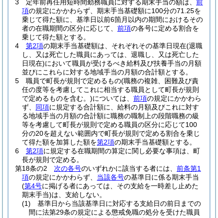
3
定年前再任用短時間勤務職員に対する期末手当の額は、
前
項
の規定にかかわらず、期末手当基礎額に100分の71.25を
乗じて得た額に、基準日以前6箇月以内の期間におけるその
者の在職期間の区分に応じて、
前項
の各号に定める割合を
乗じて得た額とする。
4
第2項
の期末手当基礎額は、それぞれその基準日現在
(退職
し、又は死亡した職員にあっては、退職し、又は死亡した
日現在)
において職員が受けるべき給料及び扶養手当の月額
並びにこれらに対する地域手当の月額の合計額とする。
5
職員で町長が規則で定めるもの
(職務の複雑、困難及び責
任の度等を考慮してこれに相当する職員として町長が規則
で定めるものを含む。)
については、
前項
の規定にかかわら
ず、
同項
に規定する合計額に、給料の月額及びこれに対す
る地域手当の月額の合計額に職務の職制上の段階職務の級
等を考慮して町長が規則で定める職員の区分に応じて100
分の20を超えない範囲内で町長が規則で定める割合を乗じ
て得た額を加算した額を
第2項
の期末手当基礎額とする。
6
第2項
に規定する在職期間の算定に関し必要な事項は、町
長が規則で定める。
第18条の2
次の各号
のいずれかに該当する者には、
前条第1
項
の規定にかかわらず、
当該各号
の基準日に係る期末手当
(
第4号
に掲げる者にあっては、その支給を一時差し止めた
期末手当)
は、支給しない。
(1)
基準日から当該基準日に対応する支給日の前日までの
間に法第29条の規定による懲戒免職の処分を受けた職員