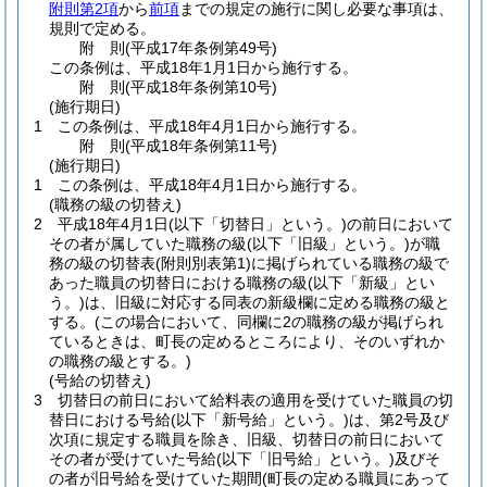
附則第2項
から
前項
までの規定の施行に関し必要な事項は、
規則で定める。
附
則
(平成17年
条例第49号)
この条例は、平成18年1月1日から施行する。
附
則
(平成18年
条例第10号)
(施行期日)
1
この条例は、平成18年4月1日から施行する。
附
則
(平成18年
条例第11号)
(施行期日)
1
この条例は、平成18年4月1日から施行する。
(職務の級の切替え)
2
平成18年4月1日
(以下「切替日」という。)
の前日において
その者が属していた職務の級
(以下「旧級」という。)
が職
務の級の切替表
(附則別表第1)
に掲げられている職務の級で
あった職員の切替日における職務の級
(以下「新級」とい
う。)
は、旧級に対応する同表の新級欄に定める職務の級と
する。
(この場合において、同欄に2の職務の級が掲げられ
ているときは、町長の定めるところにより、そのいずれか
の職務の級とする。)
(号給の切替え)
3
切替日の前日において給料表の適用を受けていた職員の切
替日における号給
(以下「新号給」という。)
は、第2号及び
次項に規定する職員を除き、旧級、切替日の前日において
その者が受けていた号給
(以下「旧号給」という。)
及びそ
の者が旧号給を受けていた期間
(町長の定める職員にあって