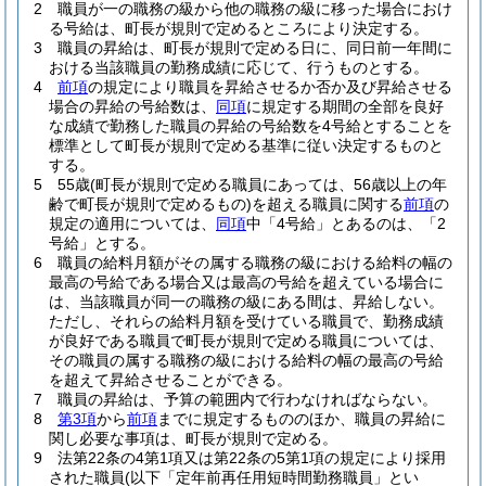
2
職員が一の職務の級から他の職務の級に移った場合におけ
る号給は、町長が規則で定めるところにより決定する。
3
職員の昇給は、町長が規則で定める日に、同日前一年間に
おける当該職員の勤務成績に応じて、行うものとする。
4
前項
の規定により職員を昇給させるか否か及び昇給させる
場合の昇給の号給数は、
同項
に規定する期間の全部を良好
な成績で勤務した職員の昇給の号給数を4号給とすることを
標準として町長が規則で定める基準に従い決定するものと
する。
5
55歳
(町長が規則で定める職員にあっては、56歳以上の年
齢で町長が規則で定めるもの)
を超える職員に関する
前項
の
規定の適用については、
同項
中「4号給」とあるのは、「2
号給」とする。
6
職員の給料月額がその属する職務の級における給料の幅の
最高の号給である場合又は最高の号給を超えている場合に
は、当該職員が同一の職務の級にある間は、昇給しない。
ただし、それらの給料月額を受けている職員で、勤務成績
が良好である職員で町長が規則で定める職員については、
その職員の属する職務の級における給料の幅の最高の号給
を超えて昇給させることができる。
7
職員の昇給は、予算の範囲内で行わなければならない。
8
第3項
から
前項
までに規定するもののほか、職員の昇給に
関し必要な事項は、町長が規則で定める。
9
法第22条の4第1項又は第22条の5第1項の規定により採用
された職員
(以下「定年前再任用短時間勤務職員」とい