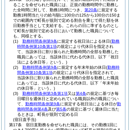
ることを命ぜられた職員には、正規の勤務時間中に勤務し
た全時間に対して、勤務1時間につき、
第20条
に規定する
勤務1時間当たりの給与額に100分の125から100分の150ま
での範囲内で町長が規則で定める割合を乗じて得た額を休
日勤務手当として支給する。
これらの日に準ずるものとし
て町長が規則で定める日において勤務した職員について
も、同様とする。
(1)
勤務時間条例第9条
に規定する祝日法による休日
(
勤務
時間条例第10条第1項
の規定により代休日を指定され
て、当該休日に割り振られた勤務時間の全部を勤務した
職員にあっては、当該休日に代わる代休日。以下「祝日
法による休日等」という。)
(2)
勤務時間条例第9条
に規定する年末年始の休日
(
勤務時
間条例第10条第1項
の規定により代休日を指定されて、
当該休日に割り振られた勤務時間の全部を勤務した職員
にあっては、当該休日に代わる代休日。以下「年末年始
の休日等」という。)
(3)
勤務時間条例第3条第1項
又は
第4条
の規定に基づき毎
日曜日を週休日と定められている職員以外の職員につい
て、
勤務時間条例第9条
に規定する祝日法による休日が
勤
務時間条例第4条
及び
第5条
の規定に基づく週休日に当た
るときは、町長が規則で定める日
(宿日直手当)
第17条
宿日直勤務を命ぜられた職員には、その勤務1回に