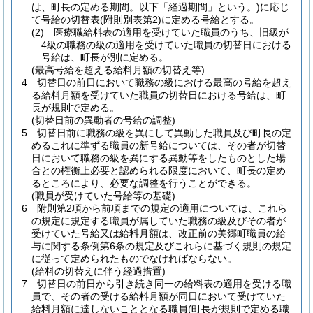
は、町長の定める期間。以下「経過期間」という。)
に応じ
て号給の切替表
(附則別表第2)
に定める号給とする。
(2)
医療職給料表の適用を受けていた職員のうち、旧級が
4級の職務の級の適用を受けていた職員の切替日における
号給は、町長が別に定める。
(最高号給を超える給料月額の切替え等)
4
切替日の前日において職務の級における最高の号給を超え
る給料月額を受けていた職員の切替日における号給は、町
長が規則で定める。
(切替日前の異動者の号給の調整)
5
切替日前に職務の級を異にして異動した職員及び町長の定
めるこれに準ずる職員の新号給については、その者が切替
日において職務の級を異にする異動等をしたものとした場
合との権衡上必要と認められる限度において、町長の定め
るところにより、必要な調整を行うことができる。
(職員が受けていた号給等の基礎)
6
附則第2項から前項までの規定の適用については、これら
の規定に規定する職員が属していた職務の級及びその者が
受けていた号給又は給料月額は、改正前の美郷町職員の給
与に関する条例第6条の規定及びこれらに基づく規則の規定
に従って定められたものでなければならない。
(給料の切替えに伴う経過措置)
7
切替日の前日から引き続き同一の給料表の適用を受ける職
員で、その者の受ける給料月額が同日において受けていた
給料月額に達しないこととなる職員
(町長が規則で定める職