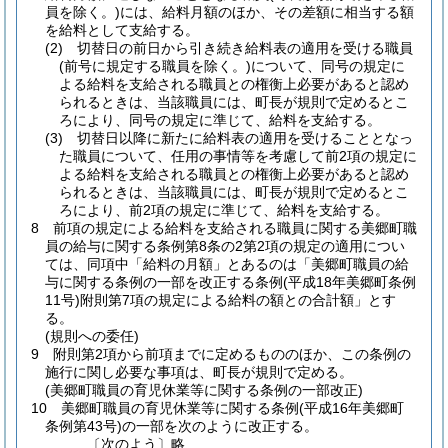
員を除く。)
には、給料月額のほか、その差額に相当する額
を給料として支給する。
(2)
切替日の前日から引き続き給料表の適用を受ける職員
(前号に規定する職員を除く。)
について、同号の規定に
よる給料を支給される職員との権衡上必要があると認め
られるときは、当該職員には、町長が規則で定めるとこ
ろにより、同号の規定に準じて、給料を支給する。
(3)
切替日以降に新たに給料表の適用を受けることとなっ
た職員について、任用の事情等を考慮して前2項の規定に
よる給料を支給される職員との権衡上必要があると認め
られるときは、当該職員には、町長が規則で定めるとこ
ろにより、前2項の規定に準じて、給料を支給する。
8
前項の規定による給料を支給される職員に関する美郷町職
員の給与に関する条例第8条の2第2項の規定の適用につい
ては、同項中「給料の月額」とあるのは「美郷町職員の給
与に関する条例の一部を改正する条例
(平成18年美郷町条例
11号)
附則第7項の規定による給料の額との合計額」とす
る。
(規則への委任)
9
附則第2項から前項までに定めるもののほか、この条例の
施行に関し必要な事項は、町長が規則で定める。
(美郷町職員の育児休業等に関する条例の一部改正)
10
美郷町職員の育児休業等に関する条例
(平成16年美郷町
条例第43号)
の一部を次のように改正する。
〔次のよう〕略