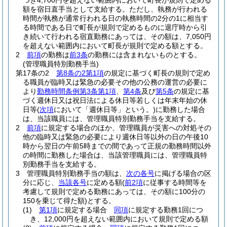
つき4,700円を超えない範囲内において町長が規則で定める
額を宿日直手当として支給する。
ただし、執務が行われる
時間が執務が通常行われる日の執務時間の2分の1に相当す
る時間である日で町長が規則で定めるものに退庁時から引
き続いて行われる宿直勤務にあっては、その額は、7,050円
を超えない範囲内において町長が規則で定める額とする。
2
前項
の勤務は
前3条
の勤務には含まれないものとする。
(管理職員特別勤務手当)
第17条の2
第8条の2第1項
の規定に基づく町長の規則で定め
る職員が臨時又は緊急の必要その他の公務の運営の必要に
より
勤務時間条例第3条第1項
、
第4条
及び
第5条
の規定に基
づく週休日又は祝日法による休日等若しくは年末年始の休
日等
(
次項
において「週休日等」という。)
に勤務した場合
は、当該職員には、管理職員特別勤務手当を支給する。
2
前項
に規定する場合のほか、管理職員が災害への対処その
他の臨時又は緊急の必要により週休日等以外の日の午後10
時から翌日の午前5時までの間であって正規の勤務時間以外
の時間に勤務した場合は、当該管理職員には、管理職員特
別勤務手当を支給する。
3
管理職員特別勤務手当の額は、
次の各号
に掲げる場合の区
分に応じ、
当該各号
に定める額
(
前2項
に従事する時間等を
考慮して規則で定める勤務にあっては、その額に100分の
150を乗じて得た額)
とする。
(1)
第1項
に規定する場合
同項
に規定する勤務1回につ
き、12,000円を超えない範囲内において規則で定める額