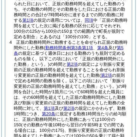
られた日において、正規の勤務時間を超えてした勤務のう
ち、その勤務の時間とその勤務をした日における正規の勤
務時間との合計が7時間45分に達するまでの間の勤務に対
する
第1項
の規定の適用については、
同項
中「正規の勤務時
間を超えてした次に掲げる勤務の区分に応じてそれぞれ
100分の125から100分の150までの範囲内で町長が規則で
定める割合」とあるのは「100分の100」とする。
4
正規の勤務時間外に勤務することを命ぜられ正規の勤務時
間外にした勤務
(
勤務時間条例第3条第1項
、
第4条
及び
第5
条
の規定に基づく週休日における勤務のうち規則で定める
ものを除く。以下この項において「正規の勤務時間外にし
た勤務」という。)
の時間と
第2項
の規定により割振り変更
前の正規の勤務時間を超えて勤務することを命ぜられ割振
り変更前の正規の勤務時間を超えてした勤務
(
第2項
の規則
で定める時間の勤務を除く。以下この項において「割振り
変更前の正規の勤務時間を超えてした勤務」という。)
の時
間を合計した時間が1箇月について60時間を超えた職員に
は、その60時間を超えてした正規の勤務時間外にした勤務
及び割振り変更前の正規の勤務時間を超えてした勤務の全
時間に対して、
第1項
及び
第2項
の規定にかかわらず、勤務
1時間につき、
第20条
に規定する勤務1時間当たりの給与額
に、正規の勤務時間外にした勤務にあっては100分の
150
(その勤務が午後10時から翌日の午前5時までの間であ
る場合には、100分の175)
、割振り変更前の正規の勤務時
間を超えてした勤務にあっては100分の50を乗じて得た額