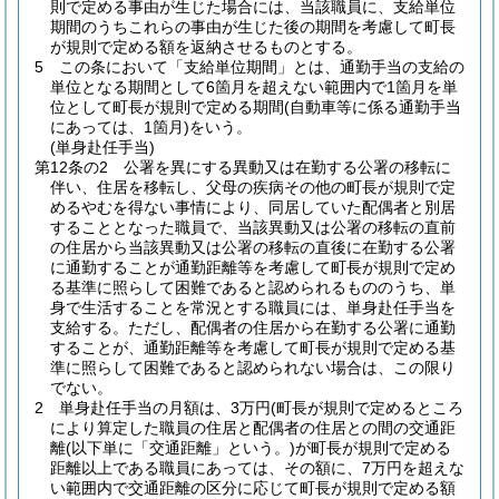
則で定める事由が生じた場合には、当該職員に、支給単位
期間のうちこれらの事由が生じた後の期間を考慮して町長
が規則で定める額を返納させるものとする。
5
この条において「支給単位期間」とは、通勤手当の支給の
単位となる期間として6箇月を超えない範囲内で1箇月を単
位として町長が規則で定める期間
(自動車等に係る通勤手当
にあっては、1箇月)
をいう。
(単身赴任手当)
第12条の2
公署を異にする異動又は在勤する公署の移転に
伴い、住居を移転し、父母の疾病その他の町長が規則で定
めるやむを得ない事情により、同居していた配偶者と別居
することとなった職員で、当該異動又は公署の移転の直前
の住居から当該異動又は公署の移転の直後に在勤する公署
に通勤することが通勤距離等を考慮して町長が規則で定め
る基準に照らして困難であると認められるもののうち、単
身で生活することを常況とする職員には、単身赴任手当を
支給する。
ただし、配偶者の住居から在勤する公署に通勤
することが、通勤距離等を考慮して町長が規則で定める基
準に照らして困難であると認められない場合は、この限り
でない。
2
単身赴任手当の月額は、3万円
(町長が規則で定めるところ
により算定した職員の住居と配偶者の住居との間の交通距
離
(以下単に「交通距離」という。)
が町長が規則で定める
距離以上である職員にあっては、その額に、7万円を超えな
い範囲内で交通距離の区分に応じて町長が規則で定める額