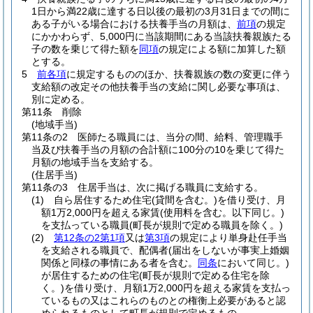
1日から満22歳に達する日以後の最初の3月31日までの間に
ある子がいる場合における扶養手当の月額は、
前項
の規定
にかかわらず、5,000円に当該期間にある当該扶養親族たる
子の数を乗じて得た額を
同項
の規定による額に加算した額
とする。
5
前各項
に規定するもののほか、扶養親族の数の変更に伴う
支給額の改定その他扶養手当の支給に関し必要な事項は、
別に定める。
第11条
削除
(地域手当)
第11条の2
医師たる職員には、当分の間、給料、管理職手
当及び扶養手当の月額の合計額に100分の10を乗じて得た
月額の地域手当を支給する。
(住居手当)
第11条の3
住居手当は、次に掲げる職員に支給する。
(1)
自ら居住するため住宅
(貸間を含む。)
を借り受け、月
額1万2,000円を超える家賃
(使用料を含む。以下同じ。)
を支払っている職員
(町長が規則で定める職員を除く。)
(2)
第12条の2第1項
又は
第3項
の規定により単身赴任手当
を支給される職員で、配偶者
(届出をしないが事実上婚姻
関係と同様の事情にある者を含む。
同条
において同じ。)
が居住するための住宅
(町長が規則で定める住宅を除
く。)
を借り受け、月額1万2,000円を超える家賃を支払っ
ているもの又はこれらのものとの権衡上必要があると認