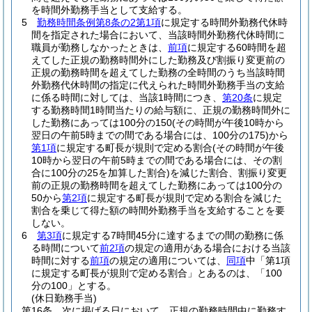
を時間外勤務手当として支給する。
5
勤務時間条例第8条の2第1項
に規定する時間外勤務代休時
間を指定された場合において、当該時間外勤務代休時間に
職員が勤務しなかったときは、
前項
に規定する60時間を超
えてした正規の勤務時間外にした勤務及び割振り変更前の
正規の勤務時間を超えてした勤務の全時間のうち当該時間
外勤務代休時間の指定に代えられた時間外勤務手当の支給
に係る時間に対しては、当該1時間につき、
第20条
に規定
する勤務時間1時間当たりの給与額に、正規の勤務時間外に
した勤務にあっては100分の150
(その時間が午後10時から
翌日の午前5時までの間である場合には、100分の175)
から
第1項
に規定する町長が規則で定める割合
(その時間が午後
10時から翌日の午前5時までの間である場合には、その割
合に100分の25を加算した割合)
を減じた割合、割振り変更
前の正規の勤務時間を超えてした勤務にあっては100分の
50から
第2項
に規定する町長が規則で定める割合を減じた
割合を乗じて得た額の時間外勤務手当を支給することを要
しない。
6
第3項
に規定する7時間45分に達するまでの間の勤務に係
る時間について
前2項
の規定の適用がある場合における当該
時間に対する
前項
の規定の適用については、
同項
中「第1項
に規定する町長が規則で定める割合」とあるのは、「100
分の100」とする。
(休日勤務手当)
第16条
次に掲げる日において、正規の勤務時間中に勤務す