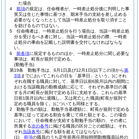
た場合
4
前項
の規定は、任命権者が、一時差止処分後に判明した事
実又は生じた事情に基づき、期末手当の支給を差し止める
必要がなくなったとして当該一時差止処分を取り消すこと
を妨げるものではない。
5
任命権者は、一時差止処分を行う場合は、当該一時差止処
分を受けるべき者に対し、当該一時差止処分の際、一時差
止処分の事由を記載した説明書を交付しなければならな
い。
6
前各項
に規定するもののほか、一時差止処分に関し必要な
事項は、町長が規則で定める。
(勤勉手当)
第19条
勤勉手当は、6月1日及び12月1日
(以下この項から
第
3項
までにおいてこれらの日を「基準日」という。)
にそれ
ぞれ在職する職員に対して、基準日以前6箇月以内の期間に
おける当該職員の勤務成績に応じて、それぞれ基準日の属
する月の町長が規則で定める日に支給する。
これらの基準
日前1箇月以内に退職し、又は死亡した職員
(町長が規則で
定める職員を除く。)
についても同様とする。
2
勤勉手当の額は、勤勉手当基礎額に、町長が規則で定める
基準に従って定める割合を乗じて得た額とする。
この場合
において、任命権者が支給する勤勉手当の額の、その者に
所属する
次の各号
に掲げる職員の区分ごとの総額は、それ
ぞれ
当該各号
に掲げる額を超えてはならない。
(1)
前項
の職員のうち定年前再任用短時間勤務職員以外の