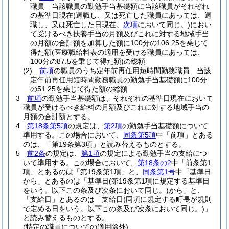
職員 当該職員の勤勉手当基礎額に当該職員がそれぞれ
の基準日現在
(退職し、又は死亡した職員にあっては、退
職し、又は死亡した日現在。
次項
において同じ。)
におい
て受けるべき扶養手当の月額及びこれに対する地域手当
の月額の合計額を加算した額に100分の106.25を乗じて
得た額
(医療職給料表の適用を受ける職員にあっては、
100分の87.5を乗じて得た額)
の総額
(2)
前項
の職員のうち定年前再任用短時間勤務職員 当該
定年前再任用短時間勤務職員の勤勉手当基礎額に100分
の51.25を乗じて得た額の総額
3
前項
の勤勉手当基礎額は、それぞれの基準日現在において
職員が受けるべき給料の月額及びこれに対する地域手当の
月額の合計額とする。
4
第18条第5項
の規定は、
第2項
の勤勉手当基礎額について
準用する。
この場合において、
同条第5項
中「前項」とある
のは、「第19条第3項」と読み替えるものとする。
5
前2条
の規定は、
第1項
の規定による勤勉手当の支給につ
いて準用する。
この場合において、
第18条の2
中「前条第1
項」とあるのは「第19条第1項」と、
同条第1号
中「基準日
から」とあるのは「基準日
(第19条第1項に規定する基準日
をいう。以下この条及び次条において同じ。)
から」と、
「支給日」とあるのは「支給日
(同項に規定する町長が規則
で定める日をいう。以下この条及び次条において同じ。)
」
と読み替えるものとする。
(特定の職員についての適用除外)