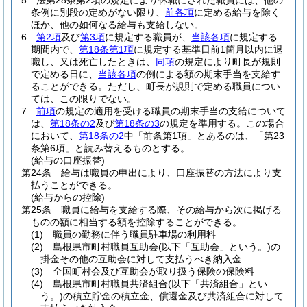
5
法第28条第2項の規定により休職にされた職員には、他の
条例に別段の定めがない限り、
前各項
に定める給与を除く
ほか、他の如何なる給与も支給しない。
6
第2項
及び
第3項
に規定する職員が、
当該各項
に規定する
期間内で、
第18条第1項
に規定する基準日前1箇月以内に退
職し、又は死亡したときは、
同項
の規定により町長が規則
で定める日に、
当該各項
の例による額の期末手当を支給す
ることができる。
ただし、町長が規則で定める職員につい
ては、この限りでない。
7
前項
の規定の適用を受ける職員の期末手当の支給について
は、
第18条の2
及び
第18条の3
の規定を準用する。
この場合
において、
第18条の2
中「前条第1項」とあるのは、「第23
条第6項」と読み替えるものとする。
(給与の口座振替)
第24条
給与は職員の申出により、口座振替の方法により支
払うことができる。
(給与からの控除)
第25条
職員に給与を支給する際、その給与から次に掲げる
ものの額に相当する額を控除することができる。
(1)
職員の勤務に伴う職員駐車場の利用料
(2)
島根県市町村職員互助会
(以下「互助会」という。)
の
掛金その他の互助会に対して支払うべき納入金
(3)
全国町村会及び互助会が取り扱う保険の保険料
(4)
島根県市町村職員共済組合
(以下「共済組合」とい
う。)
の積立貯金の積立金、償還金及び共済組合に対して