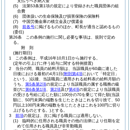
支払うべき納入金
(5)
法第53条第1項の規定により登録された職員団体の組
合費
(6)
団体扱いの生命保険及び損害保険の保険料
(7)
中国労働金庫の積立金及び償還金
(8)
前各号
に掲げるもののほか、町長が適当と認めるもの
(委任)
第26条
この条例の施行に関し必要な事項は、規則で定め
る。
附
則
(施行期日)
1
この条例は、平成16年10月1日から施行する。
(定年の引上げに伴う給与に関する特例措置)
2
当分の間、職員の給料月額は、当該職員が60歳に達した
日後における最初の4月1日
(
附則第4項
において「特定日」
という。)
以後、当該職員に適用される給料表の給料月額の
うち、
第5条第2項
の規定により当該職員の属する職務の級
並びに
第6条第1項
、
第2項
及び
第4項
の規定により当該職員
の受ける号給に応じた額に100分の70を乗じて得た額
(当該
額に、50円未満の端数を生じたときはこれを切り捨て、50
円以上100円未満の端数を生じたときはこれを100円に切り
上げるものとする。)
とする。
3
前項
の規定は、次に掲げる職員には適用しない。
(1)
臨時的に任用される職員その他の法律により任期を定
めて任用される職員及び非常勤職員