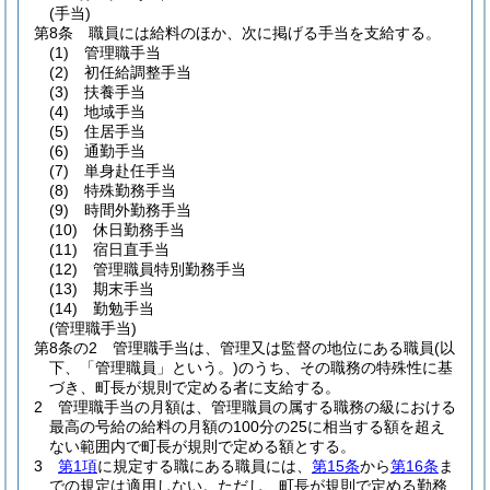
(手当)
第8条
職員には給料のほか、次に掲げる手当を支給する。
(1)
管理職手当
(2)
初任給調整手当
(3)
扶養手当
(4)
地域手当
(5)
住居手当
(6)
通勤手当
(7)
単身赴任手当
(8)
特殊勤務手当
(9)
時間外勤務手当
(10)
休日勤務手当
(11)
宿日直手当
(12)
管理職員特別勤務手当
(13)
期末手当
(14)
勤勉手当
(管理職手当)
第8条の2
管理職手当は、管理又は監督の地位にある職員
(以
下、「管理職員」という。)
のうち、その職務の特殊性に基
づき、町長が規則で定める者に支給する。
2
管理職手当の月額は、管理職員の属する職務の級における
最高の号給の給料の月額の100分の25に相当する額を超え
ない範囲内で町長が規則で定める額とする。
3
第1項
に規定する職にある職員には、
第15条
から
第16条
ま
での規定は適用しない。
ただし、町長が規則で定める勤務