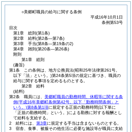
○美郷町職員の給与に関する条例
平成16年10月1日
条例第53号
目次
第1章
総則
(第1条)
第2章
給料
(第2条―第7条)
第3章
手当
(第8条―第19条の2)
第4章
雑則
(第20条―第26条)
附則
第1章
総則
(趣旨)
第1条
この条例は、地方公務員法
(昭和25年法律第261号。
以下「法」という。)
第24条第5項の規定に基づき、職員の
給与に関する事項を定めるものとする。
第2章
給料
(給料)
第2条
職員には、
美郷町職員の勤務時間、休暇等に関する条
例
(平成16年美郷町条例第42号。以下「勤務時間条例」と
いう。)
第8条第1項
に規定する正規の勤務時間
(以下単に
「正規の勤務時間」という。)
による勤務に対する報酬とし
て給料を支給する。
2
給料には、
第3章
に規定する手当は含まないものとする。
3
宿舎、食事、被服その他生活に必要な施設等が職員に支給