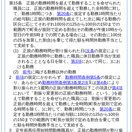
第15条
正規の勤務時間を超えて勤務することを命ぜられた
職員には、正規の勤務時間を超えて勤務した全時間に対し
て、勤務1時間につき、
第20条
に規定する勤務1時間当たり
の給与額に正規の勤務時間を超えてした次に掲げる勤務の
区分に応じてそれぞれ100分の125から100分の150までの
範囲内で町長が規則で定める割合
(その勤務が午後10時から
翌日の午前5時までの間である場合には、その割合に100分
の25を加算した割合)
を乗じて得た額を時間外勤務手当とし
て支給する。
(1)
正規の勤務時間が割り振られた日
(
次条
の規定により
正規の勤務時間中に勤務した職員に休日勤務手当が支給
されることとなる日を除く。
第3項
において同じ。)
にお
ける勤務
(2)
前号
に掲げる勤務以外の勤務
2
前項
の規定にかかわらず、
勤務時間条例第5条
の規定によ
り、あらかじめ
勤務時間条例第3条第2項
又は
第4条
により
割り振られた1週間の正規の勤務時間
(以下この項及び
第4項
において「割振り変更前の正規の勤務時間」という。)
を超
えて勤務することを命ぜられた職員には、割振り変更前の
正規の勤務時間を超えて勤務した全時間
(町長が規則で定め
る時間を除く。)
に対して、勤務1時間につき、
第20条
に規
定する勤務1時間当たりの給与額に100分の125から100分
の150までの範囲内で町長が規則で定める割合を乗じて得
た額を時間外勤務手当として支給する。
3
定年前再任用短時間勤務職員が、正規の勤務時間が割り振