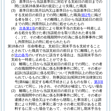
(2)
基準日から当該基準日に対応する支給日の前日までの
間に法第28条第4項の規定により失職した職員
(3)
基準日前1箇月以内又は基準日から当該基準日に対応
する支給日の前日までの間に離職した職員
(
前2号
に掲げ
る者を除く。)
で、その離職した日から当該支給日の前日
までの間に拘禁刑以上の刑に処せられたもの
(4)
次条第1項
の規定により期末手当の支給を一時差し止
める処分を受けた者
(当該処分を取り消された者を除
く。)
で、その者の在職期間中の行為に係る刑事事件に関
し拘禁刑以上の刑に処せられたもの
第18条の3
任命権者は、支給日に期末手当を支給すること
とされていた職員で当該支給日の前日までに離職したもの
が
次の各号
のいずれかに該当する場合は、当該期末手当の
支給を一時差し止めることができる。
(1)
離職した日から当該支給日の前日までの間に、その者
の在職期間中の行為に係る刑事事件に関して、その者が
起訴
(当該起訴に係る犯罪について拘禁刑以上の刑が定め
られているものに限り、刑事訴訟法
(昭和23年法律第131
号)
第6編に規定する略式手続きによるものを除く。
第3項
において同じ。)
をされ、その判決が確定していない場合
(2)
離職した日から当該支給日の前日までの間に、その者
の在職期間中の行為に係る刑事事件に関して、その者が
逮捕された場合又はその者から聴取した事項若しくは調
査により判明した事実に基づきその者に犯罪があると思
料するに至った場合であって、その者に対し期末手当を