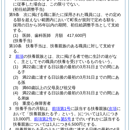
に従事した場合は、この限りでない。
(初任給調整手当)
第9条
次に掲げる職に新たに採用された職員には、その定め
る額を超えない範囲内において町長が規則で定める額を、
採用の日から35年以内の期間、初任給調整手当として支給
する。
(1)
医師、歯科医師 月額 417,600円
(扶養手当)
第10条
扶養手当は、扶養親族のある職員に対して支給す
る。
2
前項
の扶養親族とは、次に掲げる者で他に生計の途がな
く、主としてその職員の扶養を受けているものをいう。
(1)
満22歳に達する日以後の最初の3月31日までの間にあ
る子
(2)
満22歳に達する日以後の最初の3月31日までの間にあ
る孫
(3)
満60歳以上の父母及び祖父母
(4)
満22歳に達する日以後の最初の3月31日までの間にあ
る弟妹
(5)
重度心身障害者
3
扶養手当の月額は、
前項第1号
に該当する扶養親族
(
次項
に
おいて「扶養親族たる子」という。)
については1人につき
13,000円、
前項第2号
から
第5号
までのいずれかに該当する
扶養親族については1人につき6,500円とする。
4
扶養親族たる子のうちに満15歳に達する日後の最初の4月