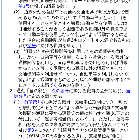
場合の通勤距離が片道2キロメートル未満であるもの及び
第3号
に掲げる職員を除く。)
(2)
通勤のため自動車その他の交通用具で町長が規則で定
めるもの
(以下この条において「自動車等」という。)
を
使用することを常例とする職員
(自動車等を使用しなけれ
ば通勤することが著しく困難である職員以外の職員であ
って自動車等を使用しないで徒歩により通勤するものと
した場合の通勤距離が片道2キロメートル未満であるもの
及び
次号
に掲げる職員を除く。)
(3)
通勤のため交通機関等を利用してその運賃等を負担
し、かつ、自動車等を使用することを常例とする職員
(交
通機関等を利用し、又は自動車等を使用しなければ通勤
することが著しく困難である職員以外の職員であって、
交通機関等を利用せず、かつ、自動車等を利用しないで
徒歩により通勤するものとした場合の通勤距離が片道2キ
ロメートル未満であるものを除く。)
2
通勤手当の額は、
次の各号
に掲げる職員の区分に応じ、
当
該各号
に定める額とする。
(1)
前項第1号
に掲げる職員 支給単位期間につき、町長
が規則で定めるところにより算出した当該職員の支給単
位期間の通勤に要する運賃等の額に相当する額
(以下この
号において「運賃等相当額」という。)
。
ただし、運賃等
相当額を支給単位期間の月数で除して得た額
(以下この号
及び
第3号
において「1箇月当たりの運賃等相当額」とい
う。)
が150,000円を超えるときは、支給単位期間につ