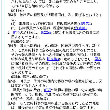
される場合においては、別に条例で定めるところにより、
その相当額を給料から控除する。
(給料表)
第3条
給料表の種類及び適用範囲は、次に掲げるとおりとす
る。
(1)
事務職員及び技術職員 行政職給料表
(
別表第1
)
(2)
技術職員のうち医師 医療職給料表
(
別表第2
)
2
前項
の給料表は、
第22条
に規定する職員以外の職員に適
用するものとする。
(職務の分類)
第4条
職員の職務は、その複雑、困難及び責任の度に基づ
き、これを給料表に定める職務の級に分類するものとし、
その分類の基準となるべき標準的な職務の内容は、行政職
給料表級別基準職務表
(
別表第3
)
に定めるとおりとし、
同表
に掲げる職務とその複雑、困難及び責任の度が同程度の職
務で規則で定めるものは、それぞれの職務の級に分類され
るものとする。
(職員の職務の級の決定)
第5条
町長は、予算の範囲内で職務の級の定数を設定し、又
は改定するものとする。
2
職員の職務の級は、
前項
の職員の職務の級ごとの定数の範
囲内で、かつ、町長が規則で定める基準に従い決定する。
(初任給、昇格、昇給等)
第6条
新たに給料表の適用を受ける職員となった者の号給
は、町長が規則で定める初任給の基準に従い決定する。