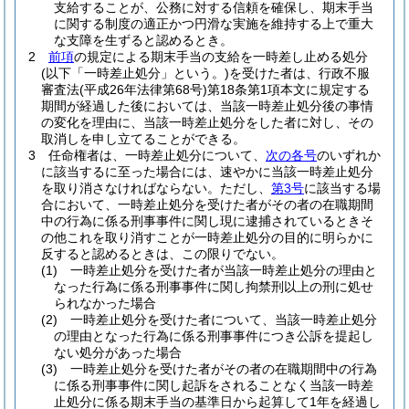
支給することが、公務に対する信頼を確保し、期末手当
に関する制度の適正かつ円滑な実施を維持する上で重大
な支障を生ずると認めるとき。
2
前項
の規定による期末手当の支給を一時差し止める処分
(以下「一時差止処分」という。)
を受けた者は、行政不服
審査法
(平成26年法律第68号)
第18条第1項本文に規定する
期間が経過した後においては、当該一時差止処分後の事情
の変化を理由に、当該一時差止処分をした者に対し、その
取消しを申し立てることができる。
3
任命権者は、一時差止処分について、
次の各号
のいずれか
に該当するに至った場合には、速やかに当該一時差止処分
を取り消さなければならない。
ただし、
第3号
に該当する場
合において、一時差止処分を受けた者がその者の在職期間
中の行為に係る刑事事件に関し現に逮捕されているときそ
の他これを取り消すことが一時差止処分の目的に明らかに
反すると認めるときは、この限りでない。
(1)
一時差止処分を受けた者が当該一時差止処分の理由と
なった行為に係る刑事事件に関し拘禁刑以上の刑に処せ
られなかった場合
(2)
一時差止処分を受けた者について、当該一時差止処分
の理由となった行為に係る刑事事件につき公訴を提起し
ない処分があった場合
(3)
一時差止処分を受けた者がその者の在職期間中の行為
に係る刑事事件に関し起訴をされることなく当該一時差
止処分に係る期末手当の基準日から起算して1年を経過し