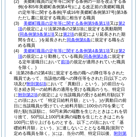
(2)
美郷町職員の定年等に関する条例の一部を改正する条
例
(令和5年美郷町条例第4号)
による改正前の美郷町職員
の定年等に関する条例
(平成16年美郷町条例第37号)
第3条
ただし書に規定する職員に相当する職員
(3)
美郷町職員の定年等に関する条例第9条第1項
又は
第2
項
の規定により法第28条の2第1項に規定する異動期間
(
同条例第9条第1項
又は
第2項
の規定により延長された期
間を含む。)
を延長された
同条例第6条
に規定する職を占
める職員
(4)
美郷町職員の定年等に関する条例第4条第1項
又は
第2
項
の規定により勤務している職員
(
同条例第2条
に規定す
る定年退職日において
前項
の規定が適用されていた職員
を除く。)
4
法第28条の2第4項に規定する他の職への降任等をされた
職員であって、当該他の職への降任等をされた日
(以下この
項及び
附則第6項
において「異動日」という。)
の前日から
引き続き同一の給料表の適用を受ける職員のうち、特定日
に
附則第2項
の規定により当該職員の受ける給料月額
(以下
この項において「特定日給料月額」という。)
が異動日の前
日に当該職員が受けていた給料月額に100分の70を乗じて
得た額
(当該額に、50円未満の端数を生じたときはこれを切
り捨て、50円以上100円未満の端数を生じたときはこれを
100円に切り上げるものとする。以下この項において「基
礎給料月額」という。)
に達しないこととなる職員
(規則で
定める職員を除く。)
には、当分の間、特定日以後、
附則第