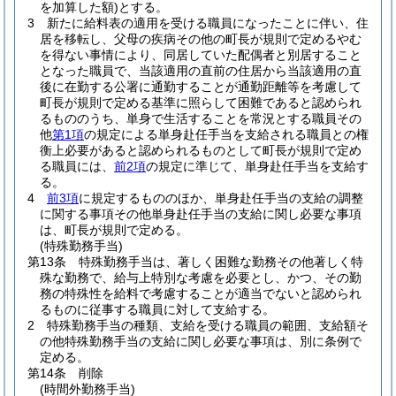
を加算した額)
とする。
3
新たに給料表の適用を受ける職員になったことに伴い、住
居を移転し、父母の疾病その他の町長が規則で定めるやむ
を得ない事情により、同居していた配偶者と別居すること
となった職員で、当該適用の直前の住居から当該適用の直
後に在勤する公署に通勤することが通勤距離等を考慮して
町長が規則で定める基準に照らして困難であると認められ
るもののうち、単身で生活することを常況とする職員その
他
第1項
の規定による単身赴任手当を支給される職員との権
衡上必要があると認められるものとして町長が規則で定め
る職員には、
前2項
の規定に準じて、単身赴任手当を支給す
る。
4
前3項
に規定するもののほか、単身赴任手当の支給の調整
に関する事項その他単身赴任手当の支給に関し必要な事項
は、町長が規則で定める。
(特殊勤務手当)
第13条
特殊勤務手当は、著しく困難な勤務その他著しく特
殊な勤務で、給与上特別な考慮を必要とし、かつ、その勤
務の特殊性を給料で考慮することが適当でないと認められ
るものに従事する職員に対して支給する。
2
特殊勤務手当の種類、支給を受ける職員の範囲、支給額そ
の他特殊勤務手当の支給に関し必要な事項は、別に条例で
定める。
第14条
削除
(時間外勤務手当)