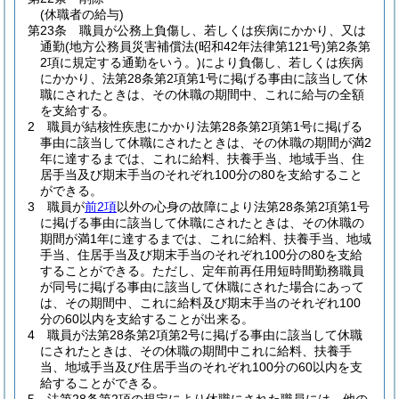
(休職者の給与)
第23条
職員が公務上負傷し、若しくは疾病にかかり、又は
通勤
(地方公務員災害補償法
(昭和42年法律第121号)
第2条第
2項に規定する通勤をいう。)
により負傷し、若しくは疾病
にかかり、法第28条第2項第1号に掲げる事由に該当して休
職にされたときは、その休職の期間中、これに給与の全額
を支給する。
2
職員が結核性疾患にかかり法第28条第2項第1号に掲げる
事由に該当して休職にされたときは、その休職の期間が満2
年に達するまでは、これに給料、扶養手当、地域手当、住
居手当及び期末手当のそれぞれ100分の80を支給すること
ができる。
3
職員が
前2項
以外の心身の故障により法第28条第2項第1号
に掲げる事由に該当して休職にされたときは、その休職の
期間が満1年に達するまでは、これに給料、扶養手当、地域
手当、住居手当及び期末手当のそれぞれ100分の80を支給
することができる。
ただし、定年前再任用短時間勤務職員
が同号に掲げる事由に該当して休職にされた場合にあって
は、その期間中、これに給料及び期末手当のそれぞれ100
分の60以内を支給することが出来る。
4
職員が法第28条第2項第2号に掲げる事由に該当して休職
にされたときは、その休職の期間中これに給料、扶養手
当、地域手当及び住居手当のそれぞれ100分の60以内を支
給することができる。