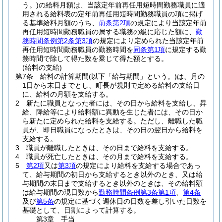
う。)
の給料月額は、当該定年前再任用短時間勤務職員に適
用される給料表の定年前再任用短時間勤務職員の項に掲げ
る基準給料月額のうち、
前条第2項
の規定により当該定年前
再任用短時間勤務職員の属する職務の級に応じた額に、
勤
務時間条例第2条第3項
の規定により定められた当該定年前
再任用短時間勤務職員の勤務時間を
同条第1項
に規定する勤
務時間で除して得た数を乗じて得た額とする。
(給料の支給)
第7条
給料の計算期間
(以下「給与期間」という。)
は、月の
1日から末日までとし、町長が規則で定める給料の支給日
に、給料の月額を支給する。
2
新たに職員となった者には、その日から給料を支給し、昇
給、降給等により給料額に異動を生じた者には、その日か
ら新たに定められた給料を支給する。
ただし、離職した職
員が、即日職員になったときは、その日の翌日から給料を
支給する。
3
職員が離職したときは、その日まで給料を支給する。
4
職員が死亡したときは、その月まで給料を支給する。
5
第2項
又は
第3項
の規定により給料を支給する場合であっ
て、給与期間の初日から支給するとき以外のとき、又は給
与期間の末日まで支給するとき以外のときは、その給料額
は給与期間の現日数から
勤務時間条例第3条第1項
、
第4条
及び
第5条
の規定に基づく週休日の日数を差し引いた日数を
基礎として、日割によって計算する。
第3章
手当