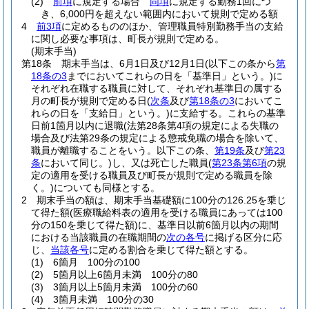
(2)
前項
に規定する場合
同項
に規定する勤務1回につ
き、6,000円を超えない範囲内において規則で定める額
4
前3項
に定めるもののほか、管理職員特別勤務手当の支給
に関し必要な事項は、町長が規則で定める。
(期末手当)
第18条
期末手当は、6月1日及び12月1日
(以下この条から
第
18条の3
までにおいてこれらの日を「基準日」という。)
に
それぞれ在職する職員に対して、それぞれ基準日の属する
月の町長が規則で定める日
(
次条
及び
第18条の3
においてこ
れらの日を「支給日」という。)
に支給する。
これらの基準
日前1箇月以内に退職
(法第28条第4項の規定による失職の
場合及び法第29条の規定による懲戒免職の場合を除いて、
職員が離職することをいう。以下この条、
第19条
及び
第23
条
において同じ。)
し、又は死亡した職員
(
第23条第6項
の規
定の適用を受ける職員及び町長が規則で定める職員を除
く。)
についても同様とする。
2
期末手当の額は、期末手当基礎額に100分の126.25を乗じ
て得た額
(医療職給料表の適用を受ける職員にあっては100
分の150を乗じて得た額)
に、基準日以前6箇月以内の期間
における当該職員の在職期間の
次の各号
に掲げる区分に応
じ、
当該各号
に定める割合を乗じて得た額とする。
(1)
6箇月 100分の100
(2)
5箇月以上6箇月未満 100分の80
(3)
3箇月以上5箇月未満 100分の60
(4)
3箇月未満 100分の30