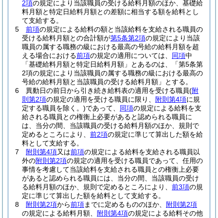
2項
の規定により当該職員の受ける給料月額のほか、基礎給
料月額と特定日給料月額との差額に相当する額を給料とし
て支給する。
5
前項
の規定による給料の額と当該給料を支給される職員の
受ける給料月額との合計額が
第5条第2項
の規定により当該
職員の属する職務の級における最高の号給の給料月額を超
える場合における
前項
の規定の適用については、
同項
中
「基礎給料月額と特定日給料月額」とあるのは、「第5条第
2項の規定により当該職員の属する職務の級における最高の
号給の給料月額と当該職員の受ける給料月額」とする。
6
異動日の前日から引き続き給料表の適用を受ける職員
(
附
則第2項
の規定の適用を受ける職員に限り、
附則第4項
に規
定する職員を除く。)
であって、
同項
の規定による給料を支
給される職員との権衡上必要があると認められる職員に
は、当分の間、当該職員の受ける給料月額のほか、規則で
定めるところにより、
前2項
の規定に準じて算出した額を給
料として支給する。
7
附則第4項
又は
前項
の規定による給料を支給される職員以
外の
附則第2項
の規定の適用を受ける職員であって、任用の
事情を考慮して当該給料を支給される職員との権衡上必要
があると認められる職員には、当分の間、当該職員の受け
る給料月額のほか、規則で定めるところにより、
前3項
の規
定に準じて算出した額を給料として支給する。
8
附則第2項
から
前項
までに定めるもののほか、
附則第2項
の規定による給料月額、
附則第4項
の規定による給料その他