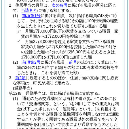
められるものとして町長が規則で定めるもの
2
住居手当の月額は、
次の各号
に掲げる職員の区分に応じ
て、
当該各号
に掲げる額とする。
(1)
前項第1号
に掲げる職員 次に掲げる職員の区分に応
じて、それぞれ次に掲げる額
(その額に100円未満の端数
を生じたときはこれを切り捨てた額)
に相当する額
ア
月額2万3,000円以下の家賃を支払っている職員 家
賃の月額から1万2,000円を控除した額
イ
月額2万3,000円を超える家賃を支払っている職員
家賃の月額から2万3,000円を控除した額の2分の1
(そ
の控除した額の2分の1が1万6,000円を超えるときは、
1万6,000円)
を1万1,000円に加算した額
(2)
前項第2号
に掲げる職員
前号
の規定により算出した
額の2分の1に相当する額
(その額に100円未満の端数を生
じたときは、これを切り捨てた額)
3
前2項
に規定するもののほか、住居手当の支給に関し必要
な事項は、町長が規則で定める。
(通勤手当)
第12条
通勤手当は、次に掲げる職員に支給する。
(1)
通勤のため交通機関又は有料の道路
(以下この条にお
いて「交通機関等」という。)
を利用してその運賃又は料
金
(以下この条において「運賃等」という。)
を負担する
ことを常例とする職員
(交通機関等を利用しなければ通勤
することが著しく困難である職員以外の職員であって交
通機関等を利用しないで徒歩により通勤するものとした