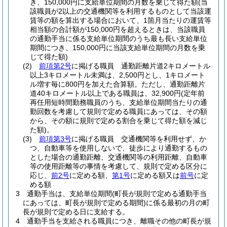
き、150,000円に支給単位期間の月数を乗じて得た額
(当
該職員が2以上の交通機関等を利用するものとして当該運
賃等の額を算出する場合において、1箇月当たりの運賃等
相当額の合計額が150,000円を超えるときは、当該職員
の通勤手当に係る支給単位期間のうち最も長い支給単位
期間につき、150,000円に当該支給単位期間の月数を乗
じて得た額)
(2)
前項第2号
に掲げる職員 通勤距離片道2キロメートル
以上3キロメートル未満は、2,500円とし、1キロメート
ル増す毎に800円を加えた合算額。
ただし、通勤距離片
道40キロメートル以上である職員は、32,900円
(定年前
再任用短時間勤務職員のうち、支給単位期間当たりの通
勤回数を考慮して規則で定める職員にあっては、その額
から、その額に規則で定める割合を乗じて得た額を減じ
た額)
。
(3)
前項第3号
に掲げる職員 交通機関等を利用せず、か
つ、自動車等を使用しないで、徒歩により通勤するもの
とした場合の通勤距離、交通機関等の利用距離、自動車
等の使用距離等の事情を考慮して、規則で定める区分に
応じ、
前2号
に定める額、
第1号
に定める額又は
前号
に定
める額
3
通勤手当は、支給単位期間
(町長が規則で定める通勤手当
にあっては、町長が規則で定める期間)
に係る最初の月の町
長が規則で定める日に支給する。
4
通勤手当を支給される職員につき、離職その他の町長が規