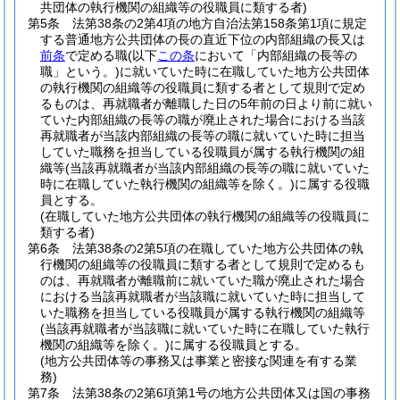
共団体の執行機関の組織等の役職員に類する者)
第5条
法第38条の2第4項の地方自治法第158条第1項に規定
する普通地方公共団体の長の直近下位の内部組織の長又は
前条
で定める職
(以下
この条
において「内部組織の長等の
職」という。)
に就いていた時に在職していた地方公共団体
の執行機関の組織等の役職員に類する者として規則で定め
るものは、再就職者が離職した日の5年前の日より前に就い
ていた内部組織の長等の職が廃止された場合における当該
再就職者が当該内部組織の長等の職に就いていた時に担当
していた職務を担当している役職員が属する執行機関の組
織等
(当該再就職者が当該内部組織の長等の職に就いていた
時に在職していた執行機関の組織等を除く。)
に属する役職
員とする。
(在職していた地方公共団体の執行機関の組織等の役職員に
類する者)
第6条
法第38条の2第5項の在職していた地方公共団体の執
行機関の組織等の役職員に類する者として規則で定めるも
のは、再就職者が離職前に就いていた職が廃止された場合
における当該再就職者が当該職に就いていた時に担当して
いた職務を担当している役職員が属する執行機関の組織等
(当該再就職者が当該職に就いていた時に在職していた執行
機関の組織等を除く。)
に属する役職員とする。
(地方公共団体等の事務又は事業と密接な関連を有する業
務)
第7条
法第38条の2第6項第1号の地方公共団体又は国の事務