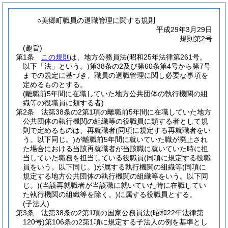
○美郷町職員の退職管理に関する規則
平成29年3月29日
規則第2号
(趣旨)
第1条
この規則
は、地方公務員法
(昭和25年法律第261号。
以下「法」という。)
第38条の2及び第60条第4号から第7号
までの規定に基づき、職員の退職管理に関し必要な事項を
定めるものとする。
(離職前5年間に在職していた地方公共団体の執行機関の組
織等の役職員に類する者)
第2条
法第38条の2第1項の離職前5年間に在職していた地方
公共団体の執行機関の組織等の役職員に類する者として規
則で定めるものは、再就職者
(同項に規定する再就職者をい
う。以下同じ。)
が離職前5年間に就いていた職が廃止され
た場合における当該再就職者が当該職に就いていた時に担
当していた職務を担当している役職員
(同項に規定する役職
員をいう。以下同じ。)
が属する執行機関の組織等
(同項に
規定する地方公共団体の執行機関の組織等をいう。以下同
じ。)
(当該再就職者が当該職に就いていた時に在職してい
た執行機関の組織等を除く。)
に属する役職員とする。
(子法人)
第3条
法第38条の2第1項の国家公務員法
(昭和22年法律第
120号)
第106条の2第1項に規定する子法人の例を基準とし