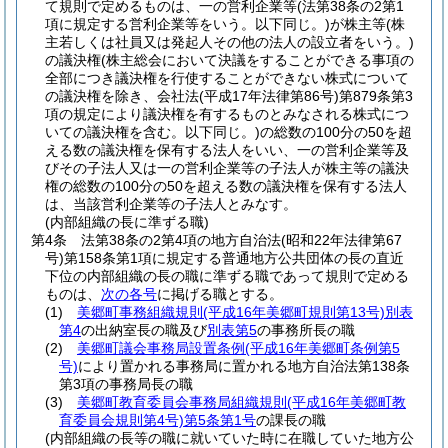
て規則で定めるものは、一の営利企業等
(法第38条の2第1
項に規定する営利企業等をいう。以下同じ。)
が株主等
(株
主若しくは社員又は発起人その他の法人の設立者をいう。)
の議決権
(株主総会において決議をすることができる事項の
全部につき議決権を行使することができない株式について
の議決権を除き、会社法
(平成17年法律第86号)
第879条第3
項の規定により議決権を有するものとみなされる株式につ
いての議決権を含む。以下同じ。)
の総数の100分の50を超
える数の議決権を保有する法人をいい、一の営利企業等及
びその子法人又は一の営利企業等の子法人が株主等の議決
権の総数の100分の50を超える数の議決権を保有する法人
は、当該営利企業等の子法人とみなす。
(内部組織の長に準ずる職)
第4条
法第38条の2第4項の地方自治法
(昭和22年法律第67
号)
第158条第1項に規定する普通地方公共団体の長の直近
下位の内部組織の長の職に準ずる職であって規則で定める
ものは、
次の各号
に掲げる職とする。
(1)
美郷町事務組織規則
(平成16年美郷町規則第13号)
別表
第4
の出納室長の職及び
別表第5
の事務所長の職
(2)
美郷町議会事務局設置条例
(平成16年美郷町条例第5
号)
により置かれる事務局に置かれる地方自治法第138条
第3項の事務局長の職
(3)
美郷町教育委員会事務局組織規則
(平成16年美郷町教
育委員会規則第4号)
第5条第1号
の課長の職
(内部組織の長等の職に就いていた時に在職していた地方公