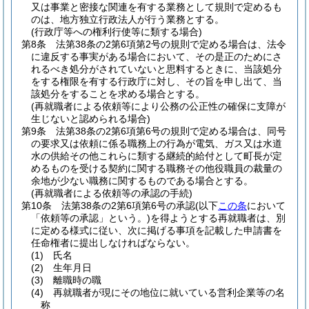
又は事業と密接な関連を有する業務として規則で定めるも
のは、地方独立行政法人が行う業務とする。
(行政庁等への権利行使等に類する場合)
第8条
法第38条の2第6項第2号の規則で定める場合は、法令
に違反する事実がある場合において、その是正のためにさ
れるべき処分がされていないと思料するときに、当該処分
をする権限を有する行政庁に対し、その旨を申し出て、当
該処分をすることを求める場合とする。
(再就職者による依頼等により公務の公正性の確保に支障が
生じないと認められる場合)
第9条
法第38条の2第6項第6号の規則で定める場合は、同号
の要求又は依頼に係る職務上の行為が電気、ガス又は水道
水の供給その他これらに類する継続的給付として町長が定
めるものを受ける契約に関する職務その他役職員の裁量の
余地が少ない職務に関するものである場合とする。
(再就職者による依頼等の承認の手続)
第10条
法第38条の2第6項第6号の承認
(以下
この条
において
「依頼等の承認」という。)
を得ようとする再就職者は、別
に定める様式に従い、次に掲げる事項を記載した申請書を
任命権者に提出しなければならない。
(1)
氏名
(2)
生年月日
(3)
離職時の職
(4)
再就職者が現にその地位に就いている営利企業等の名
称