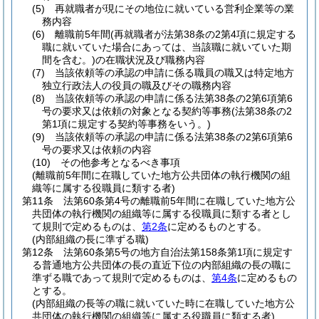
(5)
再就職者が現にその地位に就いている営利企業等の業
務内容
(6)
離職前5年間
(再就職者が法第38条の2第4項に規定する
職に就いていた場合にあっては、当該職に就いていた期
間を含む。)
の在職状況及び職務内容
(7)
当該依頼等の承認の申請に係る職員の職又は特定地方
独立行政法人の役員の職及びその職務内容
(8)
当該依頼等の承認の申請に係る法第38条の2第6項第6
号の要求又は依頼の対象となる契約等事務
(法第38条の2
第1項に規定する契約等事務をいう。)
(9)
当該依頼等の承認の申請に係る法第38条の2第6項第6
号の要求又は依頼の内容
(10)
その他参考となるべき事項
(離職前5年間に在職していた地方公共団体の執行機関の組
織等に属する役職員に類する者)
第11条
法第60条第4号の離職前5年間に在職していた地方公
共団体の執行機関の組織等に属する役職員に類する者とし
て規則で定めるものは、
第2条
に定めるものとする。
(内部組織の長に準ずる職)
第12条
法第60条第5号の地方自治法第158条第1項に規定す
る普通地方公共団体の長の直近下位の内部組織の長の職に
準ずる職であって規則で定めるものは、
第4条
に定めるもの
とする。
(内部組織の長等の職に就いていた時に在職していた地方公
共団体の執行機関の組織等に属する役職員に類する者)