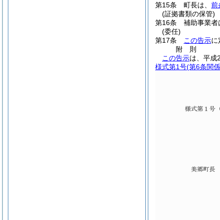
第15条
町長は、
前
(証拠書類の保管)
第16条
補助事業者
(委任)
第17条
この告示
に
附
則
この告示
は、平成
様式第1号
(第6条関係