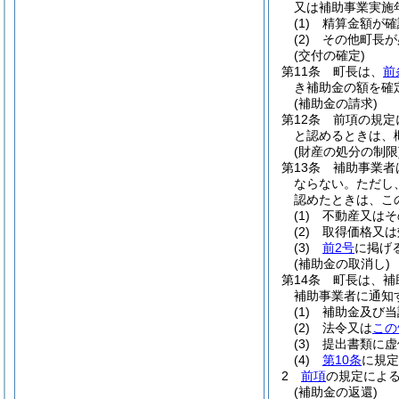
又は補助事業実施
(1)
精算金額が確
(2)
その他町長が
(交付の確定)
第11条
町長は、
前
き補助金の額を確
(補助金の請求)
第12条
前項の規定
と認めるときは、
(財産の処分の制限
第13条
補助事業者
ならない。
ただし
認めたときは、こ
(1)
不動産又はそ
(2)
取得価格又は
(3)
前2号
に掲げ
(補助金の取消し)
第14条
町長は、補
補助事業者に通知
(1)
補助金及び当
(2)
法令又は
この
(3)
提出書類に虚
(4)
第10条
に規定
2
前項
の規定によ
(補助金の返還)