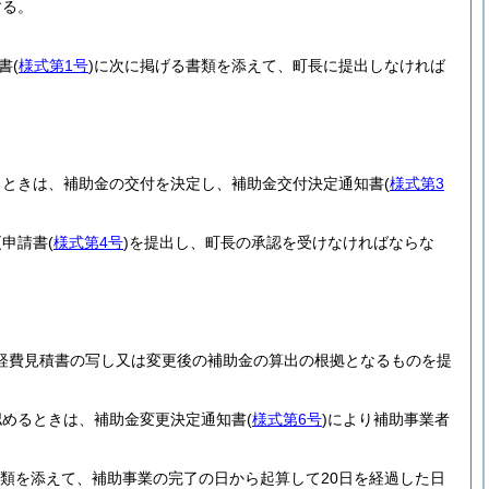
する。
書
(
様式第1号
)
に次に掲げる書類を添えて、町長に提出しなければ
るときは、補助金の交付を決定し、補助金交付決定通知書
(
様式第3
更申請書
(
様式第4号
)
を提出し、町長の承認を受けなければならな
経費見積書の写し又は変更後の補助金の算出の根拠となるものを提
認めるときは、補助金変更決定通知書
(
様式第6号
)
により補助事業者
類を添えて、補助事業の完了の日から起算して20日を経過した日