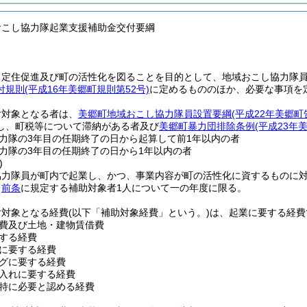
おこし協力隊起業支援補助金交付要綱
、定住促進及び町の活性化を図ることを目的として、地域おこし協力隊
付規則
(平成16年美郷町規則第52号)
に定めるもののほか、必要な事項を
付対象となる者は、
美郷町地域おこし協力隊員設置要綱
(平成22年美郷町
し、町税等について滞納がある者及び
美郷町暴力団排除条例
(平成23年
力隊の3年目の任期終了の日から起算して前1年以内の者
力隊の3年目の任期終了の日から1年以内の者
)
協力隊員が町内で起業し、かつ、事業内容が町の活性化に資するものに
、
前条
に規定する補助対象者1人について一の年度に限る。
付対象となる経費
(以下「補助対象経費」という。)
は、起業に要する経費
費及び土地・建物賃借費
する経費
に要する経費
グに要する経費
入れに要する経費
特に必要と認める経費