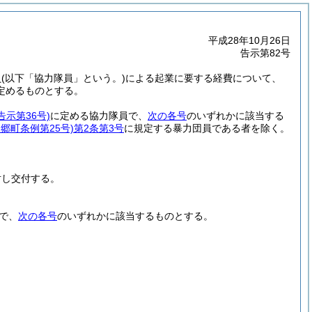
平成28年10月26日
告示第82号
員
(以下「協力隊員」という。)
による起業に要する経費について、
定めるものとする。
告示第36号)
に定める協力隊員で、
次の各号
のいずれかに該当する
美郷町条例第25号)
第2条第3号
に規定する暴力団員である者を除く。
対し交付する。
で、
次の各号
のいずれかに該当するものとする。