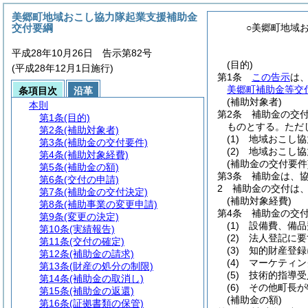
美郷町地域おこし協力隊起業支援補助金
交付要綱
○美郷町地域
平成28年10月26日 告示第82号
(目的)
(平成28年12月1日施行)
第1条
この告示
は
美郷町補助金等交
条項目次
沿革
(補助対象者)
本則
第2条
補助金の交
第1条
(目的)
ものとする。
ただ
第2条
(補助対象者)
(1)
地域おこし協
第3条
(補助金の交付要件)
(2)
地域おこし協
第4条
(補助対象経費)
(補助金の交付要件
第5条
(補助金の額)
第3条
補助金は、
第6条
(交付の申請)
2
補助金の交付は
第7条
(補助金の交付決定)
(補助対象経費)
第8条
(補助事業の変更申請)
第4条
補助金の交
第9条
(変更の決定)
(1)
設備費、備品
第10条
(実績報告)
(2)
法人登記に要
第11条
(交付の確定)
(3)
知的財産登録
第12条
(補助金の請求)
(4)
マーケティン
第13条
(財産の処分の制限)
(5)
技術的指導受
第14条
(補助金の取消し)
(6)
その他町長が
第15条
(補助金の返還)
(補助金の額)
第16条
(証拠書類の保管)