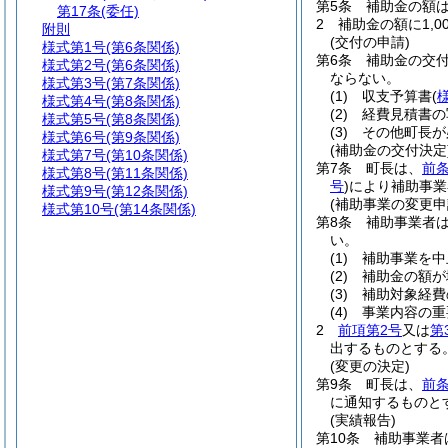
第5条
補助金の額は
第17条
(委任)
2
補助金の額に1,
附則
(交付の申請)
様式第1号
(第6条関係)
第6条
補助金の交
様式第2号
(第6条関係)
ならない。
様式第3号
(第7条関係)
(1)
収支予算書
(
様式第4号
(第8条関係)
(2)
経費見積書の
様式第5号
(第8条関係)
(3)
その他町長が
様式第6号
(第9条関係)
(補助金の交付決定
様式第7号
(第10条関係)
第7条
町長は、
前
様式第8号
(第11条関係)
号
)
により補助事業
様式第9号
(第12条関係)
(補助事業の変更申
様式第10号
(第14条関係)
第8条
補助事業者
い。
(1)
補助事業を中
(2)
補助金の額が
(3)
補助対象経費
(4)
事業内容の重
2
前項第2号
又は
第
出するものとする
(変更の決定)
第9条
町長は、
前
に通知するものと
(実績報告)
第10条
補助事業者