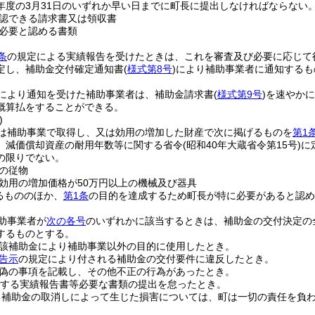
年度の3月31日のいずれか早い日までに町長に提出しなければならない
認できる請求書又は領収書
必要と認める書類
条
の規定による実績報告を受けたときは、これを審査及び必要に応じて
定し、補助金交付確定通知書
(
様式第8号
)
により補助事業者に通知するも
により通知を受けた補助事業者は、補助金請求書
(
様式第9号
)
を速やかに
概算払をすることができる。
)
は補助事業で取得し、又は効用の増加した財産で次に掲げるものを
第1
、減価償却資産の耐用年数等に関する省令
(昭和40年大蔵省令第15号)
に
の限りでない。
の従物
効用の増加価格が50万円以上の機械及び器具
るもののほか、
第1条
の目的を達成するため町長が特に必要があると認め
助事業者が
次の各号
のいずれかに該当するときは、補助金の交付決定の
するものとする。
該補助金により補助事業以外の目的に使用したとき。
告示
の規定により付される補助金の交付要件に違反したとき。
偽の事項を記載し、その他不正の行為があったとき。
する実績報告書等必要な書類の提出を怠ったとき。
る補助金の取消しによって生じた損害については、町は一切の責任を負