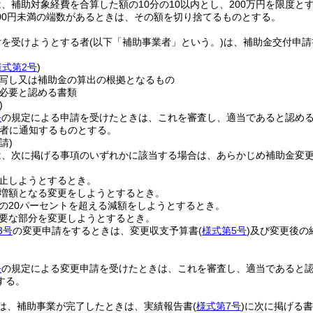
、補助対象経費を合算した額の10分の10以内とし、200万円を限度と
000円未満の端数があるときは、その額を切り捨てるものとする。
付を受けようとする者
(以下「補助事業者」という。)
は、補助金交付申請
様式第2号
)
写し又は補助金の算出の根拠となるもの
必要と認める書類
)
条
の規定による申請を受けたときは、これを審査し、適当であると認め
者に通知するものとする。
請)
は、次に掲げる事項のいずれかに該当する場合は、あらかじめ補助金変
止しようとするとき。
増額となる変更をしようとするとき。
の20パーセントを超える減額をしようとするとき。
要な部分を変更しようとするとき。
3号
の変更申請をするときは、変更収支予算書
(
様式第5号
)
及び変更後の
。
条
の規定による変更申請を受けたときは、これを審査し、適当であると
する。
は、補助事業が完了したときは、実績報告書
(
様式第7号
)
に次に掲げる書