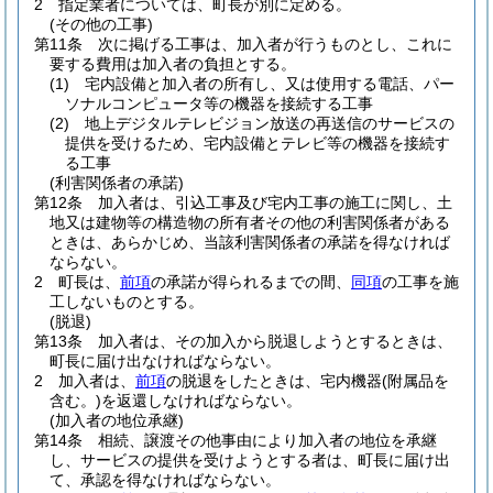
2
指定業者については、町長が別に定める。
(その他の工事)
第11条
次に掲げる工事は、加入者が行うものとし、これに
要する費用は加入者の負担とする。
(1)
宅内設備と加入者の所有し、又は使用する電話、パー
ソナルコンピュータ等の機器を接続する工事
(2)
地上デジタルテレビジョン放送の再送信のサービスの
提供を受けるため、宅内設備とテレビ等の機器を接続す
る工事
(利害関係者の承諾)
第12条
加入者は、引込工事及び宅内工事の施工に関し、土
地又は建物等の構造物の所有者その他の利害関係者がある
ときは、あらかじめ、当該利害関係者の承諾を得なければ
ならない。
2
町長は、
前項
の承諾が得られるまでの間、
同項
の工事を施
工しないものとする。
(脱退)
第13条
加入者は、その加入から脱退しようとするときは、
町長に届け出なければならない。
2
加入者は、
前項
の脱退をしたときは、宅内機器
(附属品を
含む。)
を返還しなければならない。
(加入者の地位承継)
第14条
相続、譲渡その他事由により加入者の地位を承継
し、サービスの提供を受けようとする者は、町長に届け出
て、承認を得なければならない。