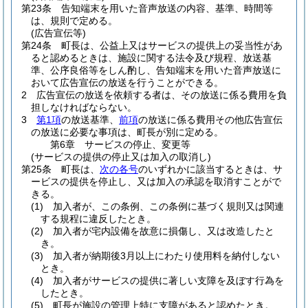
第23条
告知端末を用いた音声放送の内容、基準、時間等
は、規則で定める。
(広告宣伝等)
第24条
町長は、公益上又はサービスの提供上の妥当性があ
ると認めるときは、施設に関する法令及び規程、放送基
準、公序良俗等をしん酌し、告知端末を用いた音声放送に
おいて広告宣伝の放送を行うことができる。
2
広告宣伝の放送を依頼する者は、その放送に係る費用を負
担しなければならない。
3
第1項
の放送基準、
前項
の放送に係る費用その他広告宣伝
の放送に必要な事項は、町長が別に定める。
第6章
サービスの停止、変更等
(サービスの提供の停止又は加入の取消し)
第25条
町長は、
次の各号
のいずれかに該当するときは、サ
ービスの提供を停止し、又は加入の承認を取消すことがで
きる。
(1)
加入者が、この条例、この条例に基づく規則又は関連
する規程に違反したとき。
(2)
加入者が宅内設備を故意に損傷し、又は改造したと
き。
(3)
加入者が納期後3月以上にわたり使用料を納付しない
とき。
(4)
加入者がサービスの提供に著しい支障を及ぼす行為を
したとき。
(5)
町長が施設の管理上特に支障があると認めたとき。