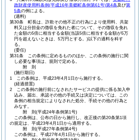
政財産使用料条例
(平成16年美郷町条例第61号)
第4条
及び
第
5条
の例による。
(過料)
第30条
町長は、詐欺その他不正の行為により使用料、共架
料又は分担金の徴収を免れた者について、その徴収を免れ
た金額の5倍に相当する金額
(当該5倍に相当する金額が5万
円を超えないときは、5万円とする。)
以下の過料を科す
る。
(委任)
第31条
この条例に定めるもののほか、この条例の施行に関
し必要な事項は、規則で定める。
附
則
(施行期日)
1
この条例は、平成23年4月1日から施行する。
(経過措置)
2
この条例の施行前になされたサービスの提供に係る加入申
込み、届出、承認その他の手続又は決定については、この
条例の相当規定によりなされた処分、手続その他の行為と
みなす。
附
則
(平成24年
条例第1号)
この条例は、公布の日から施行し、改正後の第20条第1項
の規定は、平成23年4月1日から適用する。
附
則
(平成27年
条例第4号)
この条例は、平成27年4月1日から施行する。