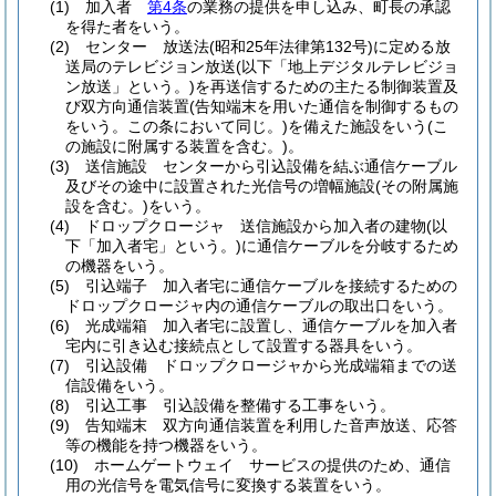
(1)
加入者
第4条
の業務の提供を申し込み、町長の承認
を得た者をいう。
(2)
センター 放送法
(昭和25年法律第132号)
に定める放
送局のテレビジョン放送
(以下「地上デジタルテレビジョ
ン放送」という。)
を再送信するための主たる制御装置及
び双方向通信装置
(告知端末を用いた通信を制御するもの
をいう。この条において同じ。)
を備えた施設をいう
(こ
の施設に附属する装置を含む。)
。
(3)
送信施設 センターから引込設備を結ぶ通信ケーブル
及びその途中に設置された光信号の増幅施設
(その附属施
設を含む。)
をいう。
(4)
ドロップクロージャ 送信施設から加入者の建物
(以
下「加入者宅」という。)
に通信ケーブルを分岐するため
の機器をいう。
(5)
引込端子 加入者宅に通信ケーブルを接続するための
ドロップクロージャ内の通信ケーブルの取出口をいう。
(6)
光成端箱 加入者宅に設置し、通信ケーブルを加入者
宅内に引き込む接続点として設置する器具をいう。
(7)
引込設備 ドロップクロージャから光成端箱までの送
信設備をいう。
(8)
引込工事 引込設備を整備する工事をいう。
(9)
告知端末 双方向通信装置を利用した音声放送、応答
等の機能を持つ機器をいう。
(10)
ホームゲートウェイ サービスの提供のため、通信
用の光信号を電気信号に変換する装置をいう。