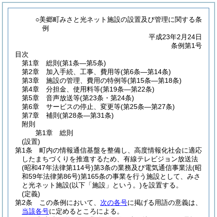
○美郷町みさと光ネット施設の設置及び管理に関する条
例
平成23年2月24日
条例第1号
目次
第1章
総則
(第1条―第5条)
第2章
加入手続、工事、費用等
(第6条―第14条)
第3章
施設の管理、費用の特例等
(第15条―第18条)
第4章
分担金、使用料等
(第19条―第22条)
第5章
音声放送等
(第23条・第24条)
第6章
サービスの停止、変更等
(第25条―第27条)
第7章
補則
(第28条―第31条)
附則
第1章
総則
(設置)
第1条
町内の情報通信基盤を整備し、高度情報化社会に適応
したまちづくりを推進するため、有線テレビジョン放送法
(昭和47年法律第114号)
第3条の業務及び電気通信事業法
(昭
和59年法律第86号)
第165条の事業を行う施設として、みさ
と光ネット施設
(以下「施設」という。)
を設置する。
(定義)
第2条
この条例において、
次の各号
に掲げる用語の意義は、
当該各号
に定めるところによる。