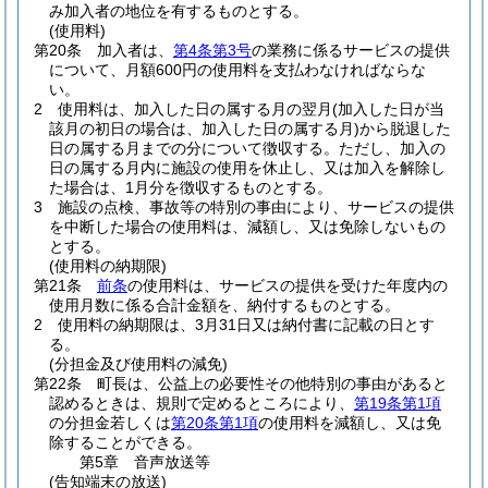
み加入者の地位を有するものとする。
(使用料)
第20条
加入者は、
第4条第3号
の業務に係るサービスの提供
について、月額600円の使用料を支払わなければならな
い。
2
使用料は、加入した日の属する月の翌月
(加入した日が当
該月の初日の場合は、加入した日の属する月)
から脱退した
日の属する月までの分について徴収する。
ただし、加入の
日の属する月内に施設の使用を休止し、又は加入を解除し
た場合は、1月分を徴収するものとする。
3
施設の点検、事故等の特別の事由により、サービスの提供
を中断した場合の使用料は、減額し、又は免除しないもの
とする。
(使用料の納期限)
第21条
前条
の使用料は、サービスの提供を受けた年度内の
使用月数に係る合計金額を、納付するものとする。
2
使用料の納期限は、3月31日又は納付書に記載の日とす
る。
(分担金及び使用料の減免)
第22条
町長は、公益上の必要性その他特別の事由があると
認めるときは、規則で定めるところにより、
第19条第1項
の分担金若しくは
第20条第1項
の使用料を減額し、又は免
除することができる。
第5章
音声放送等
(告知端末の放送)