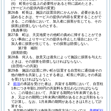
(6)
町長が公益上の必要性があると特に認めたとき。
(サービスの提供内容の変更)
第26条
町長は、施設の設置目的にかんがみ、必要があると
認めるときは、サービスの提供の内容を変更することがで
きる。
この場合において、加入者に損害が生じても、その
損害は賠償しないものとする。
(免責事項)
第27条
町は、天災地変その他町の責めに帰することができ
ない事由によりサービスの提供を停止した場合において、
加入者に損害が生じても、その損害は賠償しない。
第7章
補則
(損害賠償)
第28条
何人も、故意又は過失によって施設に損害を与えた
ときは、その損害を賠償しなければならない。
(自営柱への共架)
第29条
施設の設置に伴い町が設置する自営柱に通信線その
他の物件を共架しようとする者は、町長に申請しその承認
を受けなければならない。
2
前項
の承認を受けた者は、共架する期間において、自営柱
1本につき年額1,200円の共架料を支払わなければならな
い。
この場合において、共架する期間が1年未満であると
き、又はその期間に1年未満の期間があるときは月割をもっ
て計算し、なお、1月未満の期間があるときは1月として計
算する。
3
共架料の減額又は免除及び徴収方法については、
美郷町行