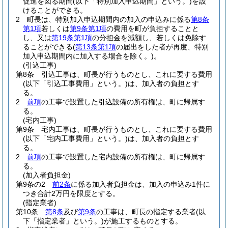
促進を図る期間
(以下「特別加入申込期間」という。)
を設
けることができる。
2
町長は、特別加入申込期間内の加入の申込みに係る
第8条
第1項
若しくは
第9条第1項
の費用を町が負担することと
し、又は
第19条第1項
の分担金を減額し、若しくは免除す
ることができる
(
第13条第1項
の届出をした者が再度、特別
加入申込期間内に加入する場合を除く。)
。
(引込工事)
第8条
引込工事は、町長が行うものとし、これに要する費用
(以下「引込工事費用」という。)
は、加入者の負担とす
る。
2
前項
の工事で設置した引込設備の所有権は、町に帰属す
る。
(宅内工事)
第9条
宅内工事は、町長が行うものとし、これに要する費用
(以下「宅内工事費用」という。)
は、加入者の負担とす
る。
2
前項
の工事で設置した宅内設備の所有権は、町に帰属す
る。
(加入者負担金)
第9条の2
前2条
に係る加入者負担金は、加入の申込み1件に
つき合計2万円を限度とする。
(指定業者)
第10条
第8条
及び
第9条
の工事は、町長の指定する業者
(以
下「指定業者」という。)
が施工するものとする。