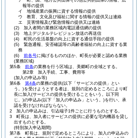
ア
町、国、地方公共団体その他公共的団体の情報、広
報等の提供
イ
地域産業の振興に資する情報の提供
ウ
教育、文化及び福祉に関する情報の提供又は連絡
エ
災害情報及び緊急情報の提供又は連絡
(2)
加入者間の業務区域内電話通信網の提供
(3)
地上デジタルテレビジョン放送の再送信
(4)
町民の生活基盤の向上に資する通信手段の提供
(5)
緊急通報、安否確認等の高齢者福祉の向上に資する業
務
(6)
前各号
に掲げるもののほか、町長が必要と認める業務
(業務区域)
第5条
前条
の業務を行う区域は、美郷町の全域とする。
第2章
加入手続、工事、費用等
(加入の申込み等)
第6条
第4条
の業務の提供
(以下「サービスの提供」とい
う。)
を受けようとする者は、規則の定めるところにより町
長に加入
(サービスの提供を受けることをいう。以下同
じ。)
の申込み
(以下「加入の申込み」という。)
を行い、承
認を受けなければならない。
2
加入の申込みは、引込端子1件ごとに行うものとする。
3
町長は、加入者にサービスの提供に必要な宅内機器を貸し
出すものとする。
(特別加入申込期間)
第7条
町長は、規則で定めるところにより、加入の申込みの