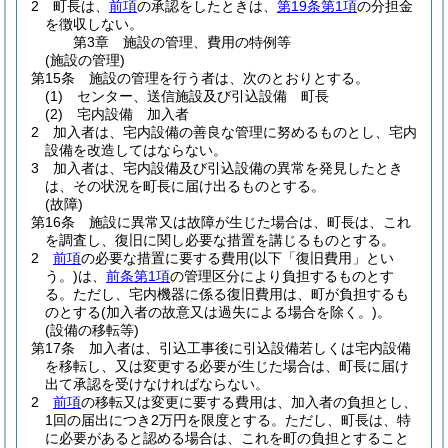
2
町長は、
前項
の承認をしたときは、
第19条第1項
の分担金
を徴収しない。
第3章
施設の管理、費用の特例等
(施設の管理)
第15条
施設の管理を行う者は、次のとおりとする。
(1)
センター、送信施設及び引込設備 町長
(2)
宅内設備 加入者
2
加入者は、宅内設備の善良な管理に努めるものとし、宅内
設備を改造してはならない。
3
加入者は、宅内設備及び引込設備の異常を発見したとき
は、その状況を町長に届け出るものとする。
(故障)
第16条
施設に異常又は故障が生じた場合は、町長は、これ
を調査し、復旧に関し必要な措置を講じるものとする。
2
前項
の必要な措置に要する費用
(以下「復旧費用」とい
う。)
は、
前条第1項
の管理区分により負担するものとす
る。
ただし、宅内機器に係る復旧費用は、町が負担するも
のとする
(加入者の故意又は過失による場合を除く。)
。
(設備の移転等)
第17条
加入者は、引込工事後に引込設備若しくは宅内設備
を移転し、又は変更する必要が生じた場合は、町長に届け
出て承認を受けなければならない。
2
前項
の移転又は変更に要する費用は、加入者の負担とし、
1回の届出につき2万円を限度とする。
ただし、町長は、特
に必要があると認める場合は、これを町の負担とすること