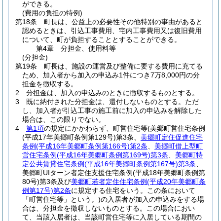
ができる。
(費用の負担の特例)
第18条
町長は、公益上の必要性その他特別の事由があると
認めるときは、引込工事費用、宅内工事費用又は復旧費用
について、町が負担することとすることができる。
第4章
分担金、使用料等
(分担金)
第19条
町長は、施設の運営及び整備に要する費用に充てる
ため、加入者から加入の申込み1件につき7万8,000円の分
担金を徴収する。
2
分担金は、加入の申込みのときに徴収するものとする。
3
既に納付された分担金は、還付しないものとする。
ただ
し、加入者が引込工事の施工前に加入の申込みを解除した
場合は、この限りでない。
4
第1項
の規定にかかわらず、町営住宅等
(美郷町営住宅条例
(平成17年美郷町条例第129号)
第3条、
美郷町定住促進住宅
条例
(平成16年美郷町条例第166号)
第2条
、
美郷町借上型町
営住宅条例
(平成16年美郷町条例第169号)
第3条
、
美郷町特
定公共賃貸住宅条例
(平成16年美郷町条例第167号)
第3条
、
美郷町UIターン者定住支援住宅条例
(平成18年美郷町条例第
80号)
第3条及び
美郷町若者定住住宅条例
(平成20年美郷町条
例第17号)
第2条
に規定する住宅をいう。この条において
「町営住宅等」という。)
の入居者が加入の申込みをする場
合は、分担金を徴収しないものとする。
この場合におい
て、当該入居者は、当該町営住宅等に入居している期間の