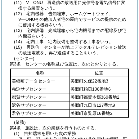
(11)
V―ONU 再送信の放送用に光信号を電気信号に変
換する装置をいう。
(12)
宅内機器 告知端末、ホームゲートウェイ、
V―ONUその他加入者宅の屋内でサービスの提供のため
に使用する機器をいう。
(13)
宅内設備 光成端箱から宅内機器までの配線及び宅
内機器をいう。
(14)
宅内工事 宅内設備を整備する工事をいう。
(15)
再送信 センターが地上デジタルテレビジョン放送
の放送電波を、再び送信することをいう。
(センター)
第3条
センターの名称及び位置は、次のとおりとする。
名称
位置
美郷町データセンター
美郷町久保22番地3
粕渕サブセンター
美郷町粕渕198番地6
都賀サブセンター
美郷町都賀本郷369番地2
沢谷サブセンター
美郷町九日市127番地9
君谷サブセンター
美郷町京覧原16番地2
(業務)
第4条
施設は、次の業務を行うものとする。
(1)
告知端末を用いた次の業務