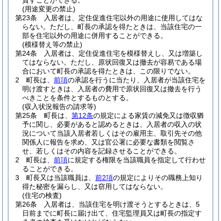
貸すことができる。
(用途変更の禁止)
第23条
入居者は、定住促進住宅以外の用途に使用してはな
らない。
ただし、町長の承認を得たときは、当該住宅の一
部を住宅以外の用途に併用することができる。
(模様替え等の禁止)
第24条
入居者は、定住促進住宅を模様替えし、又は増築し
てはならない。
ただし、原状回復又は撤去が容易である場
合において町長の承認を得たときは、この限りでない。
2
町長は、
前項
の承認を行うに当たり、入居者が当該住宅を
明け渡すときは、入居者の費用で原状回復又は撤去を行う
べきことを条件とするものとする。
(収入状況報告の請求等)
第25条
町長は、
第12条
の規定による家賃の減免又は徴収猶
予に関し、必要があると認めるときは、入居者の収入の状
況について当該入居者若しくはその雇用主、取引先その他
関係人に報告を求め、又は官公署に必要な書類を閲覧さ
せ、若しくはその内容を記録させることができる。
2
町長は、
前項
に規定する権限を当該職員を指定して行わせ
ることができる。
3
町長又は当該職員は、
前2項
の規定によりその職務上知り
得た秘密を漏らし、又は窃用してはならない。
(住宅の検査)
第26条
入居者は、当該住宅を明け渡そうとするときは、5
日前までに町長に届け出て、住宅監理員又は町長の指定す