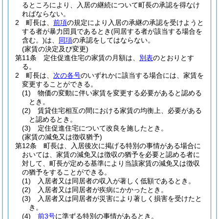
るところにより、入居の継続について町長の承認を得なけ
ればならない。
2
町長は、
前項
の規定により入居の承継の承認を受けようと
する者が暴力団員であるとき
(同居する者が該当する場合を
含む。)
は、
同項
の承認をしてはならない。
(家賃の決定及び変更)
第11条
定住促進住宅の家賃の月額は、
別表
のとおりとす
る。
2
町長は、
次の各号
のいずれかに該当する場合には、家賃を
変更することができる。
(1)
物価の変動に伴い家賃を変更する必要があると認める
とき。
(2)
賃貸住宅相互の間における家賃の均衡上、必要がある
と認めるとき。
(3)
定住促進住宅について改良を施したとき。
(家賃の減免又は徴収猶予)
第12条
町長は、入居後次に掲げる特別の事情がある場合に
おいては、家賃の減免又は徴収の猶予を必要と認める者に
対して、町長が定める基準により当該家賃の減免又は徴収
の猶予をすることができる。
(1)
入居者又は同居者の収入が著しく低額であるとき。
(2)
入居者又は同居者が疾病にかかったとき。
(3)
入居者又は同居者が災害により著しく損害を受けたと
き。
(4)
前3号
に準ずる特別の事情があるとき。