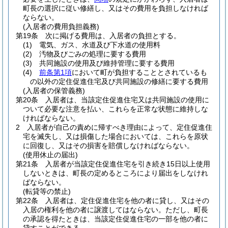
町長の選択に従い修繕し、又はその費用を負担しなければ
ならない。
(入居者の費用負担義務)
第19条
次に掲げる費用は、入居者の負担とする。
(1)
電気、ガス、水道及び下水道の使用料
(2)
汚物及びごみの処理に要する費用
(3)
共同施設の使用及び維持管理に要する費用
(4)
前条第1項
において町が負担することとされているも
の以外の定住促進住宅及び共同施設の修繕に要する費用
(入居者の保管義務)
第20条
入居者は、当該定住促進住宅又は共同施設の使用に
ついて必要な注意を払い、これらを正常な状態に維持しな
ければならない。
2
入居者が自己の責めに帰すべき理由によって、定住促進住
宅を滅失し、又は損傷した場合においては、これらを原状
に回復し、又はその損害を賠償しなければならない。
(使用休止の届出)
第21条
入居者が当該定住促進住宅を引き続き15日以上使用
しないときは、町長の定めるところにより届出をしなけれ
ばならない。
(転貸等の禁止)
第22条
入居者は、定住促進住宅を他の者に貸し、又はその
入居の権利を他の者に譲渡してはならない。
ただし、町長
の承認を得たときは、当該定住促進住宅の一部を他の者に