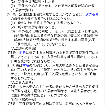
(1)
定住を目的に転入した者
(2)
定住のため入居させることが適当と町長が認めた者
(入居者の資格)
第5条
定住促進住宅に入居することができる者は、
次の各号
の条件を具備する者でなければならない。
(1)
5年以上の定住を目的とする者であること。
(2)
町内に住所を有すること。
(3)
その者又は現に同居し、若しくは同居しようとする親
族が暴力団員による不当な行為の防止等に関する法律
(平
成3年法律第77号)
第2条第6号に規定する暴力団員
(以下
「暴力団員」という。)
でないこと。
(入居許可の申請)
第6条
前条
に規定する入居資格のある者で定住促進住宅に入
居しようとするものは、入居申込書を町長に提出し、その
許可を受けなければならない。
2
町長は
前項
の規定により、入居の申込みをした者を定住促
進住宅の入居者として決定したときは、その旨を当該入居
者として決定した者
(以下「入居決定者」という。)
に通知
するものとする。
(入居者の選考)
第7条
入居の申込みをした者の数が入居させるべき定住促進
の戸数を超える場合の入居者の選考は、当該入居者が住宅
に困窮する実情に応じ行うものとする。
(住宅入居の手続)
第8条
定住促進住宅の入居決定者は、許可のあった日から