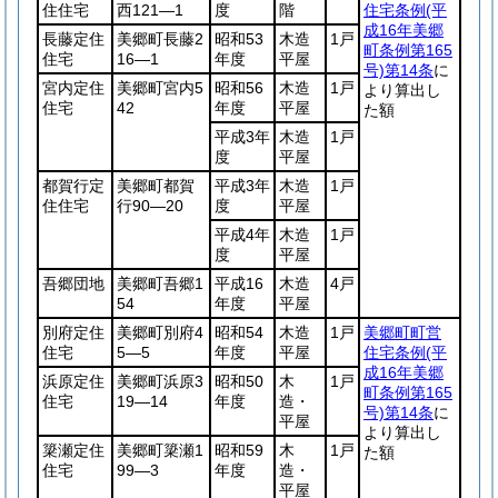
住住宅
西121―1
度
階
住宅条例
(平
成16年美郷
長藤定住
美郷町長藤2
昭和53
木造
1戸
町条例第165
住宅
16―1
年度
平屋
号)
第14条
に
宮内定住
美郷町宮内5
昭和56
木造
1戸
より算出し
住宅
42
年度
平屋
た額
平成3年
木造
1戸
度
平屋
都賀行定
美郷町都賀
平成3年
木造
1戸
住住宅
行90―20
度
平屋
平成4年
木造
1戸
度
平屋
吾郷団地
美郷町吾郷1
平成16
木造
4戸
54
年度
平屋
別府定住
美郷町別府4
昭和54
木造
1戸
美郷町町営
住宅
5―5
年度
平屋
住宅条例
(平
成16年美郷
浜原定住
美郷町浜原3
昭和50
木
1戸
町条例第165
住宅
19―14
年度
造・
号)
第14条
に
平屋
より算出し
簗瀬定住
美郷町簗瀬1
昭和59
木
1戸
た額
住宅
99―3
年度
造・
平屋