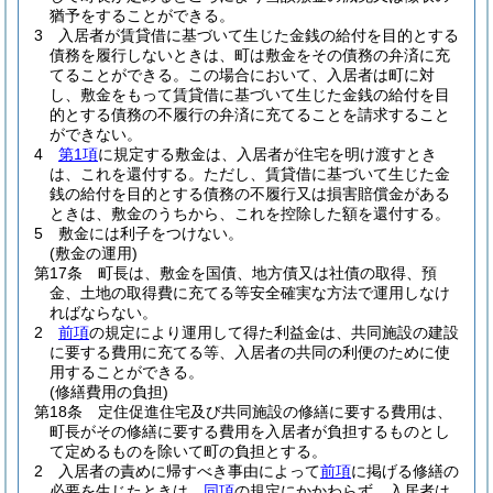
猶予をすることができる。
3
入居者が賃貸借に基づいて生じた金銭の給付を目的とする
債務を履行しないときは、町は敷金をその債務の弁済に充
てることができる。
この場合において、入居者は町に対
し、敷金をもって賃貸借に基づいて生じた金銭の給付を目
的とする債務の不履行の弁済に充てることを請求すること
ができない。
4
第1項
に規定する敷金は、入居者が住宅を明け渡すとき
は、これを還付する。
ただし、賃貸借に基づいて生じた金
銭の給付を目的とする債務の不履行又は損害賠償金がある
ときは、敷金のうちから、これを控除した額を還付する。
5
敷金には利子をつけない。
(敷金の運用)
第17条
町長は、敷金を国債、地方債又は社債の取得、預
金、土地の取得費に充てる等安全確実な方法で運用しなけ
ればならない。
2
前項
の規定により運用して得た利益金は、共同施設の建設
に要する費用に充てる等、入居者の共同の利便のために使
用することができる。
(修繕費用の負担)
第18条
定住促進住宅及び共同施設の修繕に要する費用は、
町長がその修繕に要する費用を入居者が負担するものとし
て定めるものを除いて町の負担とする。
2
入居者の責めに帰すべき事由によって
前項
に掲げる修繕の
必要を生じたときは、
同項
の規定にかかわらず、入居者は