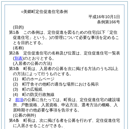
○美郷町定住促進住宅条例
平成16年10月1日
条例第166号
(目的)
第1条
この条例は、定住促進を図るための住宅
(以下「定住
促進住宅」という。)
の管理について必要な事項を定めるこ
とを目的とする。
(名称)
第2条
定住促進住宅の名称及び位置は、定住促進住宅一覧表
(
別表
)
のとおりとする。
(入居者の公募の方法)
第3条
町長は、入居者の公募を次に掲げる方法のうち2以上
の方法によって行うものとする。
(1)
町のホームページ
(2)
町庁舎その他町の適当な場所における掲示
(3)
町の広報紙
(4)
町の防災行政無線
2
前項
の公募に当たっては、町長は、定住促進住宅の建設場
所、戸数規格、入居資格、申込方法、選考方法の概略、入
居時期その他必要な事項を告示する。
(公募の例外)
第4条
町長は、次に掲げる者を公募を行わず、定住促進住宅
に入居させることができる。