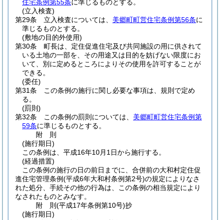
住宅条例第55条
に準じるものとする。
(立入検査)
第29条
立入検査については、
美郷町町営住宅条例第56条
に
準じるものとする。
(敷地の目的外使用)
第30条
町長は、定住促進住宅及び共同施設の用に供されて
いる土地の一部を、その用途又は目的を妨げない限度にお
いて、別に定めるところによりその使用を許可することが
できる。
(委任)
第31条
この条例の施行に関し必要な事項は、規則で定め
る。
(罰則)
第32条
この条例の罰則については、
美郷町町営住宅条例第
59条
に準じるものとする。
附
則
(施行期日)
この条例は、平成16年10月1日から施行する。
(経過措置)
この条例の施行の日の前日までに、合併前の大和村定住促
進住宅管理条例
(平成6年大和村条例第2号)
の規定によりなさ
れた処分、手続その他の行為は、この条例の相当規定により
なされたものとみなす。
附
則
(平成17年
条例第10号)
抄
(施行期日)