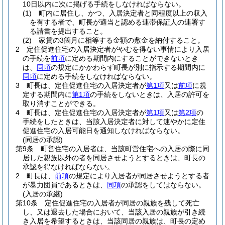
10日以内に次に掲げる手続をしなければならない。
(1)
町内に居住し、かつ、入居決定者と同程度以上の収入
を有する者で、町長が適当と認める連帯保証人の連署す
る請書を提出すること。
(2)
家賃の3箇月に相等する金額の敷金を納付すること。
2
定住促進住宅の入居決定者がやむを得ない事情により入居
の手続を
前項
に定める期間内にすることができないとき
は、
同項
の規定にかかわらず町長が別に指示する期間内に
同項
に定める手続をしなければならない。
3
町長は、定住促進住宅の入居決定者が
第1項
又は
前項
に規
定する期間内に
第1項
の手続をしないときは、入居の許可を
取り消すことができる。
4
町長は、定住促進住宅の入居決定者が
第1項
又は
第2項
の
手続をしたときは、当該入居決定者に対して速やかに定住
促進住宅の入居可能日を通知しなければならない。
(同居の承認)
第9条
町営住宅の入居者は、当該町営住宅への入居の際に同
居した親族以外の者を同居させようとするときは、町長の
承認を得なければならない。
2
町長は、
前項
の規定により入居者が同居させようとする者
が暴力団員であるときは、
同項
の承認をしてはならない。
(入居の承継)
第10条
定住促進住宅の入居者が同居の親族を残して死亡
し、又は退去した場合において、当該入居の親族が引き続
き入居を希望するときは、当該同居の親族は、町長の定め