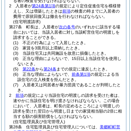
る者の検査を受けなければならない。
2
入居者が
第24条第1項
の規定により定住促進住宅を模様替
えし、又は増築したときは
前項
の検査の時までに入居者の
費用で原状回復又は撤去を行わなければならない。
(住宅明渡請求)
第27条
町長は、入居者が
次の各号
のいずれかに該当する場
合においては、当該入居者に対し当該町営住宅の明渡しを
請求することができる。
(1)
不正の行為によって入居したとき。
(2)
家賃を3箇月以上滞納したとき。
(3)
当該住宅又は共同施設を故意に損傷したとき。
(4)
正当な理由によらないで、15日以上当該住宅を使用し
ないとき。
(5)
第22条
から
第24条
までの規定に違反したとき。
(6)
正当な理由によらないで、
前条第1項
の規定による当
該住宅の立入検査を拒んだとき。
(7)
入居者又は同居者が暴力団員であることが判明したと
き。
2
前項
の規定により当該住宅の明渡しの請求を受けた者は、
速やかに当該住宅を明け渡さなければならない。
この場合
において、入居者は、町長の定めるところにより明渡しの
請求を受けた翌日から明渡し日までの家賃相当額の2倍に相
当する額の損害賠償をしなければならない。
(住宅監理員及び住宅管理人)
第28条
住宅監理員及び住宅管理人については、
美郷町町営