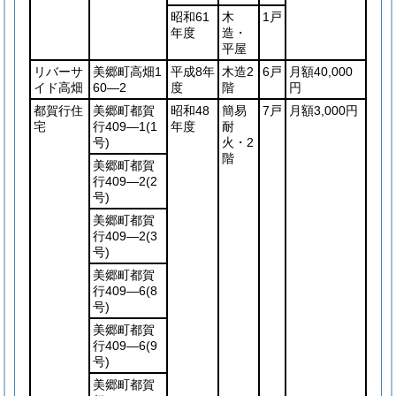
昭和61
木
1戸
年度
造・
平屋
リバーサ
美郷町高畑1
平成8年
木造2
6戸
月額40,000
イド高畑
60―2
度
階
円
都賀行住
美郷町都賀
昭和48
簡易
7戸
月額3,000円
宅
行409―1
(1
年度
耐
号)
火・2
階
美郷町都賀
行409―2
(2
号)
美郷町都賀
行409―2
(3
号)
美郷町都賀
行409―6
(8
号)
美郷町都賀
行409―6
(9
号)
美郷町都賀