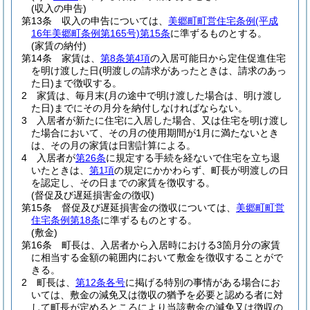
(収入の申告)
第13条
収入の申告については、
美郷町町営住宅条例
(平成
16年美郷町条例第165号)
第15条
に準ずるものとする。
(家賃の納付)
第14条
家賃は、
第8条第4項
の入居可能日から定住促進住宅
を明け渡した日
(明渡しの請求があったときは、請求のあっ
た日)
まで徴収する。
2
家賃は、毎月末
(月の途中で明け渡した場合は、明け渡し
た日)
までにその月分を納付しなければならない。
3
入居者が新たに住宅に入居した場合、又は住宅を明け渡し
た場合において、その月の使用期間が1月に満たないとき
は、その月の家賃は日割計算による。
4
入居者が
第26条
に規定する手続を経ないで住宅を立ち退
いたときは、
第1項
の規定にかかわらず、町長が明渡しの日
を認定し、その日までの家賃を徴収する。
(督促及び遅延損害金の徴収)
第15条
督促及び遅延損害金の徴収については、
美郷町町営
住宅条例第18条
に準ずるものとする。
(敷金)
第16条
町長は、入居者から入居時における3箇月分の家賃
に相当する金額の範囲内において敷金を徴収することがで
きる。
2
町長は、
第12条各号
に掲げる特別の事情がある場合にお
いては、敷金の減免又は徴収の猶予を必要と認める者に対
して町長が定めるところにより当該敷金の減免又は徴収の