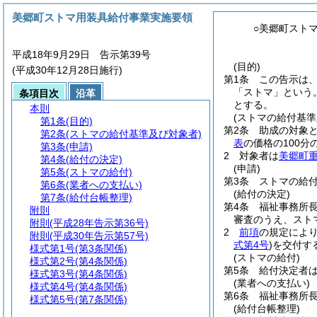
美郷町ストマ用装具給付事業実施要領
○美郷町スト
平成18年9月29日 告示第39号
(目的)
(平成30年12月28日施行)
第1条
この告示は
「ストマ」という。
条項目次
沿革
とする。
本則
(ストマの給付基準
第1条
(目的)
第2条
助成の対象
第2条
(ストマの給付基準及び対象者)
表
の価格の100分
第3条
(申請)
2
対象者は
美郷町
第4条
(給付の決定)
(申請)
第5条
(ストマの給付)
第3条
ストマの給
第6条
(業者への支払い)
(給付の決定)
第7条
(給付台帳整理)
第4条
福祉事務所
附則
審査のうえ、スト
附則
(平成28年告示第36号)
2
前項
の規定によ
附則
(平成30年告示第57号)
式第4号
)
を交付す
様式第1号
(第3条関係)
(ストマの給付)
様式第2号
(第4条関係)
第5条
給付決定者
様式第3号
(第4条関係)
(業者への支払い)
様式第4号
(第4条関係)
第6条
福祉事務所
様式第5号
(第7条関係)
(給付台帳整理)