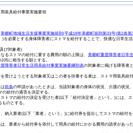
マ用装具給付事業実施要領
、
美郷町地域生活支援事業実施規則
(平成18年美郷町規則第33号)
第2条第
)
を必要とする身体障害者にストマを給付することで、快適な日常生活
及び対象者)
となるストマの給付に要する費用の額の上限は、
美郷町重度障害者日常
の105に相当する額とする。
重度障害者日常生活用具給付事業実施要綱別表
の対象者に掲げる障害者
付を受けようとする対象者又はこの者を扶養する者は、ストマ用装具給
長は
前条
の申請があったときは、当該対象者の身体の状況、介護の状況
マの給付の適否を決定する。
りストマの給付の決定を受けた者
(以下「給付決定者」という。)
には、ス
るものとする。
は、納入業者
(以下「業者」という。)
に給付券を提出してストマの給付を
長は、業者から給付券を添付して用具の給付にかかる費用の請求があっ