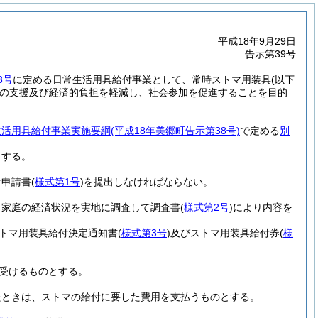
平成18年9月29日
告示第39号
3号
に定める日常生活用具給付事業として、常時ストマ用装具
(以下
の支援及び経済的負担を軽減し、社会参加を促進することを目的
生活用具給付事業実施要綱
(平成18年美郷町告示第38号)
で定める
別
とする。
付申請書
(
様式第1号
)
を提出しなければならない。
、家庭の経済状況を実地に調査して調査書
(
様式第2号
)
により内容を
トマ用装具給付決定通知書
(
様式第3号
)
及びストマ用装具給付券
(
様
受けるものとする。
たときは、ストマの給付に要した費用を支払うものとする。