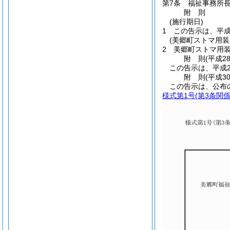
第7条
福祉事務所
附
則
(施行期日)
1
この告示は、平成
(美郷町ストマ用装
2
美郷町ストマ用
附
則
(平成2
この告示は、平成2
附
則
(平成3
この告示は、公布
様式第1号
(第3条関係