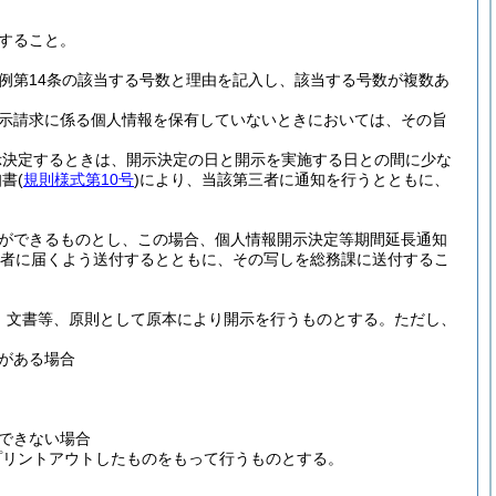
すること。
例第14条の該当する号数と理由を記入し、該当する号数が複数あ
示請求に係る個人情報を保有していないときにおいては、その旨
示決定するときは、開示決定の日と開示を実施する日との間に少な
知書
(
規則様式第10号
)
により、当該第三者に通知を行うとともに、
とができるものとし、この場合、個人情報開示決定等期間延長通知
求者に届くよう送付するとともに、その写しを総務課に送付するこ
、文書等、原則として原本により開示を行うものとする。
ただし、
がある場合
できない場合
プリントアウトしたものをもって行うものとする。