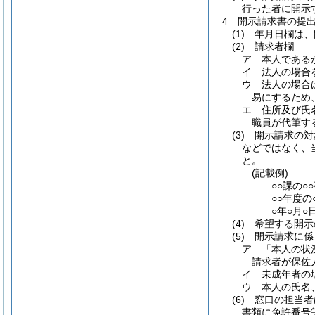
行った者に開示
4
開示請求書の提
(1)
年月日欄は、
(2)
請求者欄
ア
本人である
イ
法人の場合
ウ
法人の場合
易にするため
エ
住所及び氏
職員が代筆す
(3)
開示請求の対
などではなく、
と。
(記載例)
○○課の
○○年度
○年○月
(4)
希望する開示
(5)
開示請求に係
ア
「本人の状
請求者が保佐
イ
未成年者の
ウ
本人の氏名
(6)
窓口の担当者
書類に免許番号