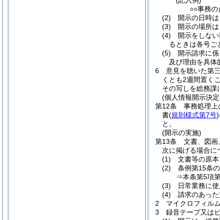
(記入例)
○○事務
(2)
開示の日時は
(3)
開示の場所は
(4)
開示をしない
るときは各号ご
(5)
開示請求に係
及び理由を具体
6
意見を聴いた第
くとも2週間置く
その写しを総務課
(個人情報開示決定
第12条
事務処理上
書
(
規則様式第7号
)
と。
(開示の実施)
第13条
文書、図画
次に掲げる場合に
(1)
文書等の原本
(2)
条例第15条
⇒本条第5項
(3)
日常業務に使
(4)
請求のあった
2
マイクロフィル
3
録音テープ又は