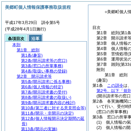
美郷町個人情報保護事務取扱規程
○美郷町個人
平成17年3月29日 訓令第5号
目次
(平成28年4月1日施行)
第1章
総則
(第1
第2章
開示請求
条項目次
沿革
第3章
個人情報
本則
第4章
個人情報
第1章
総則
第5章
苦情処理
(
第1条
(趣旨)
第6章
運用状況
第2条
(開示請求等の窓口)
第7章
雑則
(第33
第3条
(窓口の所掌事務)
附則
第4条
(取扱い事務の登録)
第1章
総則
第2章
開示請求等
(趣旨)
第5条
(開示請求に係る事務)
第1条
この訓令
は
第6条
(個人情報の特定)
第2号。以下「規則
第7条
(開示請求書の受付)
(開示請求等の窓口
第8条
(開示請求書の取扱い)
第2条
各実施機関
第9条
(開示請求書内容の検討)
いて行い、受付時
第10条
(第三者に対する意見照会等)
(窓口の所掌事務)
第11条
(開示・非開示の決定)
第3条
窓口の所掌
第12条
(個人情報開示決定期間の延
(1)
個人情報の保
長)
(2)
個人情報の開
第13条
(開示の実施)