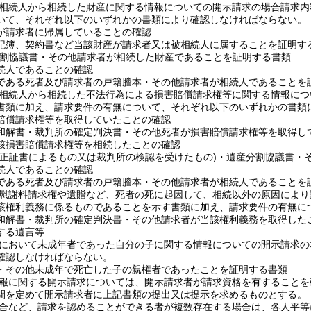
相続人から相続した財産に関する情報についての開示請求の場合請求内
いて、それぞれ以下のいずれかの書類により確認しなければならない。
が請求者に帰属していることの確認
記簿、契約書など当該財産が請求者又は被相続人に属することを証明す
割協議書・その他請求者が相続した財産であることを証明する書類
続人であることの確認
である死者及び請求者の戸籍謄本・その他請求者が相続人であることを
相続人から相続した不法行為による損害賠償請求権等に関する情報につ
書類に加え、請求要件の有無について、それぞれ以下のいずれかの書類
賠償請求権等を取得していたことの確認
和解書・裁判所の確定判決書・その他死者が損害賠償請求権等を取得し
該損害賠償請求権等を相続したことの確認
公正証書によるもの又は裁判所の検認を受けたもの)
・遺産分割協議書・
続人であることの確認
である死者及び請求者の戸籍謄本・その他請求者が相続人であることを
慰謝料請求権や遺贈など、死者の死に起因して、相続以外の原因により
該権利義務に係るものであることを示す書類に加え、請求要件の有無に
和解書・裁判所の確定判決書・その他請求者が当該権利義務を取得した
する遺言等
において未成年者であった自分の子に関する情報についての開示請求の
確認しなければならない。
・その他未成年で死亡した子の親権者であったことを証明する書類
報に関する開示請求については、開示請求者が請求資格を有することを
間を定めて開示請求者に上記書類の提出又は提示を求めるものとする。
合など、請求を認めることができる者が複数存在する場合は、各人平等