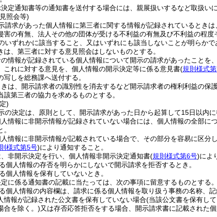
示決定通知書等の通知書を送付する場合には、親展扱いするなど取扱い
見照会等)
示請求があった個人情報に第三者に関する情報が記録されているときは
侵害の有無、法人その他の団体が受ける不利益の有無及び不利益の程度
号のいずれかに該当すること、又はいずれにも該当しないことが明らか
きは、第三者に対する意見照会はしないものとする。
者の情報が記録されている個人情報について開示の請求があったことを
、これに対する意見を、個人情報の開示決定等に係る意見書
(
規則様式第
の写しを総務課へ送付する。
ときは、開示請求者の識別性を消去するなど開示請求者の権利利益の保
当該第三者の協力を求めるものとする。
定)
示の決定は、原則として、開示請求があった日から起算して15日以内に
個人情報に非開示情報が記録されていない場合には、個人情報の全部に
と。
個人情報に非開示情報が記載されている場合で、その部分を容易に区分
則様式第5号
)
により通知すること。
は、非開示決定を行い、個人情報非開示決定通知書
(
規則様式第6号
)
によ
る個人情報の存否を明らかにしないで開示請求を拒否するとき。
る個人情報を保有していないとき。
決定に係る通知書の記載に当たっては、次の事項に留意するものとする
る個人情報の内容欄は、請求に係る個人情報を取り扱う事務の名称、記
人情報が記録された公文書を保有していない場合
(当該公文書を保有し
場合を除く。)
又は存否応答拒否をする場合、開示請求書に記載された個