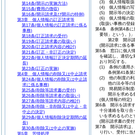
(3)
個人情報取扱
第14条
(開示の実施方法)
(4)
個人情報の写
第15条
(費用の徴収)
(5)
開示等の決定
第16条
(開示請求及び開示の特例)
(6)
個人情報の取
第3章
個人情報の訂正請求等
(取扱い事務の登録
第17条
(個人情報の訂正請求に係る
第4条
条例第4条
事務)
要領」という。)
」
第18条
(訂正請求の受付)
第2章
開示
第19条
(訂正請求書の取扱い)
(開示請求に係る事
第20条
(訂正請求内容の検討)
第5条
窓口に個人
第21条
(訂正・非訂正の決定)
を確認し、適切な
第22条
(個人情報訂正決定期間の延
おり対応する。
長)
(1)
条例の適用さ
第23条
(訂正の実施)
条例第41条
第4章
個人情報の削除又は中止請求
(2)
他の制度の利
第24条
(個人情報の削除又は中止請
他の法令等の
求に係る事務)
(3)
簡易開示制度
第25条
(削除等請求書の受付)
開示を求める
第26条
(削除等請求者の取扱い)
(個人情報の特定)
第27条
(削除等請求内容の検討)
第6条
開示を請求
第28条
(削除・非削除又は中止・非
十分連絡を取り合
中止の決定)
いを求めるものと
第29条
(個人情報削除決定期間の延
(開示請求書の受付
長)
第7条
開示請求は
第30条
(削除又は中止の実施)
り行い、受付に当
第5章
苦情処理