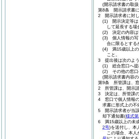
(開示請求書の取扱
第8条
開示請求書
2
開示請求者に対
(1)
開示決定等は
して延長する場
(2)
決定の内容は
(3)
個人情報の写
合に限るとする
(4)
満15歳以上
こと。
3
提出後は次のよ
(1)
総合窓口へ提
(2)
その他の窓口
(開示請求書内容の
第9条
所管課は、
2
所管課は、開示
3
決定は、所管課
4
窓口で個人情報
求書に形式上の不
5
開示請求者が当
却下通知書
(
様式第
6
満15歳以上の
2号
)
を送付し、本
この場合、本人
号
)
により通知する