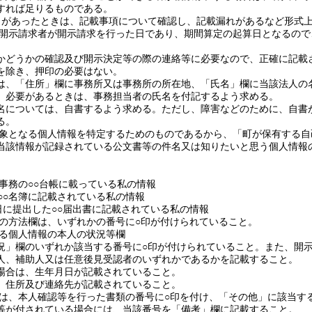
すれば足りるものである。
出があったときは、記載事項について確認し、記載漏れがあるなど形式
開示請求者が開示請求を行った日であり、期間算定の起算日となるので
かどうかの確認及び開示決定等の際の連絡等に必要なので、正確に記載
を除き、押印の必要はない。
は、「住所」欄に事務所又は事務所の所在地、「氏名」欄に当該法人の
、必要があるときは、事務担当者の氏名を付記するよう求める。
名については、自書するよう求める。
ただし、障害などのために、自書
る。
象となる個人情報を特定するためのものであるから、「町が保有する自
当該情報が記録されている公文書等の件名又は知りたいと思う個人情報
○○事務の○○台帳に載っている私の情報
の○○名簿に記載されている私の情報
○日に提出した○○届出書に記載されている私の情報
の方法欄は、いずれかの番号に○印が付けられていること。
る個人情報の本人の状況等欄
況」欄のいずれか該当する番号に○印が付けられていること。
また、開
人、補助人又は任意後見受認者のいずれかであるかを記載すること。
場合は、生年月日が記載されていること。
、住所及び連絡先が記載されていること。
は、本人確認等を行った書類の番号に○印を付け、「その他」に該当す
等が付されている場合には、当該番号を「備考」欄に記載すること。