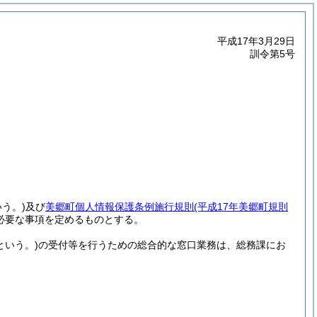
平成17年3月29日
訓令第5号
う。)
及び
美郷町個人情報保護条例施行規則
(平成17年美郷町規則
必要な事項を定めるものとする。
という。)
の受付等を行うための総合的な窓口業務は、総務課にお