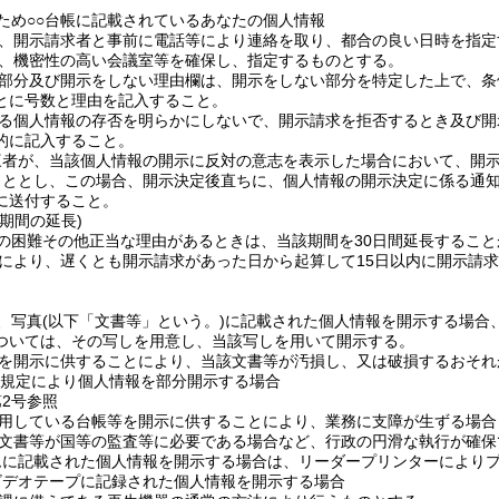
のため○○台帳に記載されているあなたの個人情報
、開示請求者と事前に電話等により連絡を取り、都合の良い日時を指定
、機密性の高い会議室等を確保し、指定するものとする。
部分及び開示をしない理由欄は、開示をしない部分を特定した上で、条
とに号数と理由を記入すること。
る個人情報の存否を明らかにしないで、開示請求を拒否するとき及び開
的に記入すること。
三者が、当該個人情報の開示に反対の意志を表示した場合において、開
こととし、この場合、開示決定後直ちに、個人情報の開示決定に係る通
に送付すること。
期間の延長)
の困難その他正当な理由があるときは、当該期間を30日間延長するこ
により、遅くとも開示請求があった日から起算して15日以内に開示請
、写真
(以下「文書等」という。)
に記載された個人情報を開示する場合
ついては、その写しを用意し、当該写しを用いて開示する。
を開示に供することにより、当該文書等が汚損し、又は破損するおそれ
の規定により個人情報を部分開示する場合
第2号参照
用している台帳等を開示に供することにより、業務に支障が生ずる場合
文書等が国等の監査等に必要である場合など、行政の円滑な執行が確保
ムに記載された個人情報を開示する場合は、リーダープリンターにより
ビデオテープに記録された個人情報を開示する場合