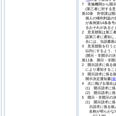
7
実施機関から開
(第三者に対する意
第10条
所管課は開
個人の権利利益の
が条例第14条各
るおそれがあると
2
意見聴取は第三
該第三者に通知し
合には、当該書面
3
意見聴取を行う
以内にするよう、
(開示・非開示の決
第11条
開示・非開
2
開示請求に係る
により通知するこ
3
開示請求に係る
開示決定通知書
(
規
4
次に掲げる場合
(1)
開示請求に係
(2)
開示請求に係
5
開示・非開示の
(1)
開示請求に係
示請求に係る個
名称が明らかな