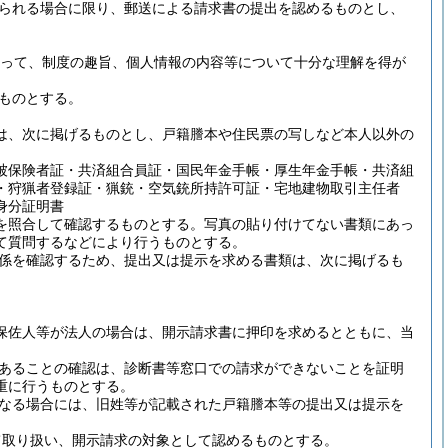
られる場合に限り、郵送による請求書の提出を認めるものとし、
あって、制度の趣旨、個人情報の内容等について十分な理解を得が
るものとする。
は、次に掲げるものとし、戸籍謄本や住民票の写しなど本人以外の
。
被保険者証・共済組合員証・国民年金手帳・厚生年金手帳・共済組
・狩猟者登録証・猟銃・空気銃所持許可証・宅地建物取引主任者
身分証明書
を照合して確認するものとする。
写真の貼り付けてない書類にあっ
て質問するなどにより行うものとする。
係を確認するため、提出又は提示を求める書類は、次に掲げるも
保佐人等が法人の場合は、開示請求書に押印を求めるとともに、当
あることの確認は、診断書等窓口での請求ができないことを証明
重に行うものとする。
なる場合には、旧姓等が記載された戸籍謄本等の提出又は提示を
て取り扱い、開示請求の対象として認めるものとする。