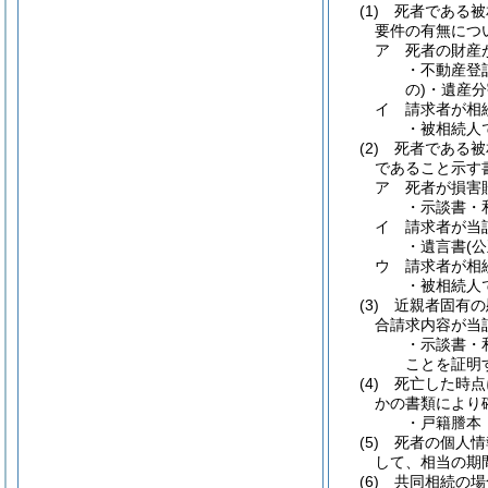
(1)
死者である被
要件の有無につ
ア
死者の財産
・不動産登
の)
・遺産分
イ
請求者が相
・被相続人
(2)
死者である被
であること示す
ア
死者が損害
・示談書・
イ
請求者が当
・遺言書
(
ウ
請求者が相
・被相続人
(3)
近親者固有の
合請求内容が当
・示談書・
ことを証明
(4)
死亡した時点
かの書類により
・戸籍謄本
(5)
死者の個人情
して、相当の期
(6)
共同相続の場