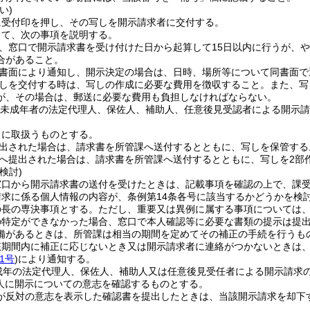
い)
に受付印を押し、その写しを開示請求者に交付する。
して、次の事項を説明する。
、窓口で開示請求書を受け付けた日から起算して15日以内に行うが、や
合があること。
書面により通知し、開示決定の場合は、日時、場所等について同書面で
しを交付する時は、写しの作成に必要な費用を徴収すること。
また、写
が、その場合は、郵送に必要な費用も負担しなければならない。
の未成年者の法定代理人、保佐人、補助人、任意後見受認者による開示
うに取扱うものとする。
出された場合は、請求書を所管課へ送付するとともに、写しを保管する
へ提出された場合は、請求書を所管課へ送付するとともに、写しを2部
検討)
窓口から開示請求書の送付を受けたときは、記載事項を確認の上で、課
請求に係る個人情報の内容が、条例第14条各号に該当するかどうかを検
の長の専決事項とする。
ただし、重要又は異例に属する事項については
の特定ができなかった場合、窓口で本人確認等に必要な書類の提示は提
備があるときは、所管課は相当の期間を定めてその補正の手続を行うも
該期間内に補正に応じないとき又は開示請求者に連絡がつかないときは
1号
)
により通知する。
未成年の法定代理人、保佐人、補助人又は任意後見受任者による開示請求
人に開示についての意志を確認するものとする。
が反対の意志を表示した確認書を提出したときは、当該開示請求を却下
。