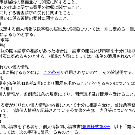
事務届出の整備並びに閲覧に関すること。
しの作成に要する費用の徴収に関すること。
に対する審査請求の受付に関すること。
扱いに係る苦情の受付に関すること。
)
に規定する個人情報取扱事務の届出及び閲覧については、別に定める「個
によるものとする。
請求等
務)
情報の開示請求の相談があった場合は、請求の趣旨及び内容を十分に聴
対応に努めるものとする。
相談の内容によっては、条例の適用されない
れない個人情報
第1項に掲げるものには、
この条例
が適用されないので、その旨説明する
用
規定
(条例第41条第2項)
により開示を求めることができるものについては
の利用
個人情報が、条例第21条の規定により、開示請求及び開示を受けること
する者が知りたい個人情報の内容について十分に相談を受け、登録票事
って、当該個人情報が記録されている公文書の有無、内容等について特
する。
)
、開示請求をする者が、個人情報開示請求書
(
規則様式第3号
。以下「開示
たっては、次の事項に留意するものとする。