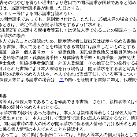
害その他やむを得ない理由により窓口での開示請求が困難であると認め
日は、当該開示請求書が到達した日とする。
シミリー等による開示請求は認めない。
の開示請求であっても、原則受け付ける。
ただし、15歳未満の場合で
るときは、法定代理人が開示請求をするように求める。
2条第2項で規定する親権者等若しくは保佐人等であることの確認をす
示請求の場合
本人であることの確認のため、開示請求者に提出又は提示を求める書類
きる書類、本人であることを確認できる書類には該当しないものとする
書証・旅券・個人番号カード・健康保険、国民健康保険又は船員保険の
・恩給等の証書・戦傷病者手帳・身体障害者手帳・船員手帳・海技免状
事士免状・無線従事者免許証・外国人登録証・その他官公庁の発行する
付けられた書類により本人確認を行う場合は、開示請求をする者と写真
書類の提示を求める方法や、本人であれば当然了知している事項につい
保佐人等による請求の場合は、
ア
の自己を証明する書類に加え、代理関
明書
者等又は保佐人等であることを確認できる書類。
さらに、親権者等又は
明書の添付を求めるものとする。
示請求書の提出があった場合は、本人又は親権者等若しくは保佐人等で
て提出させたり、本人に対して電話等で請求の意志を確認するなど、慎
、開示請求時の本人の氏名が開示請求に係る個人情報における氏名と異
に係る個人情報の本人であることを確認する。
であっても、次に掲げる場合については、相続人等本人の個人情報とし