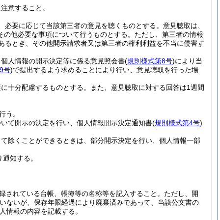
に注意すること。
、必要に応じて当該第三者の意見を聴くものとする。
意見聴取は、
その他必要な事項について行うものとする。
ただし、第三者の情報
であるとき、その他開示請求者又は第三者の権利利益を不当に侵害す
、個人情報の開示決定等に係る意見照会書
(
規則様式第8号
)
により当
9号
)
で提出するよう求めることにより行い、意見聴取を行った場
護に十分配慮するものとする。
また、意見聴取に対する回答は1週間
行う。
ついて開示の決定を行い、個人情報開示決定通知書
(
規則様式第4号
)
して除くことができるときは、部分開示決定を行い、個人情報一部
り通知する。
。
録されている台帳、帳簿等の名称等を記入すること。
ただし、開
ていないが、保存年限経過により廃棄済みであって、当該公文書の
人情報の内容を記載する。