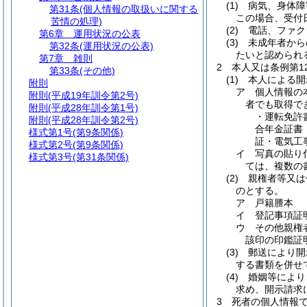
(1)
病気、身体障
第31条
(個人情報の取扱いに関する
この場合、受付
苦情の処理)
(2)
電話、ファク
第6章
運用状況の公表
(3)
未成年者から
第32条
(運用状況の公表)
たいと認められ
第7章
雑則
2
本人又は条例第1
第33条
(その他)
(1)
本人による開
附則
ア
個人情報の
附則
(平成19年訓令第2号)
者でも取得で
附則
(平成28年訓令第1号)
・運転免許
附則
(平成28年訓令第2号)
合年金証書
様式第1号
(第9条関係)
証・電気工
様式第2号
(第9条関係)
イ
写真の貼り
様式第3号
(第31条関係)
ては、複数の
(2)
親権者等又は
のとする。
ア
戸籍謄本
イ
登記事項証
ウ
その他親権
該印の印鑑証
(3)
郵送により開
する書類を併せ
(4)
婚姻等により
求め、開示請求
3
死者の個人情報