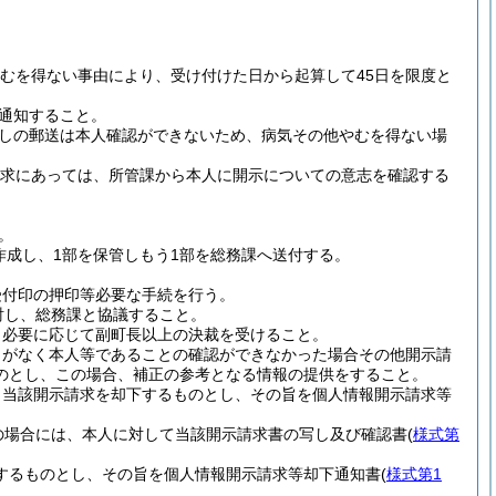
むを得ない事由により、受け付けた日から起算して45日を限度と
通知すること。
しの郵送は本人確認ができないため、病気その他やむを得ない場
請求にあっては、所管課から本人に開示についての意志を確認する
。
作成し、1部を保管しもう1部を総務課へ送付する。
受付印の押印等必要な手続を行う。
討し、総務課と協議すること。
、必要に応じて副町長以上の決裁を受けること。
出がなく本人等であることの確認ができなかった場合その他開示請
のとし、この場合、補正の参考となる情報の提供をすること。
、当該開示請求を却下するものとし、その旨を個人情報開示請求等
の場合には、本人に対して当該開示請求書の写し及び確認書
(
様式第
するものとし、その旨を個人情報開示請求等却下通知書
(
様式第1