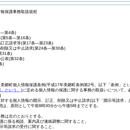
情報保護事務取扱規程
条―第4条)
等
(第5条―第16条)
の訂正請求等
(第17条―第23条)
の削除又は中止請求
(第24条―第30条)
第31条)
の公表
(第32条)
条)
、美郷町個人情報保護条例
(平成17年美郷町条例第2号。以下「条例」とい
」という。)
に定める個人情報の保護に関する事務の取扱いについて、
)
に対する個人情報の開示、訂正、削除又は中止請求
(以下「開示等請求」
間は、原則として午前8時30分から午後5時までとする。
事務は次のとおりとする。
護に係る相談、案内及び連絡調整に関すること。
示等請求の受付に関すること。