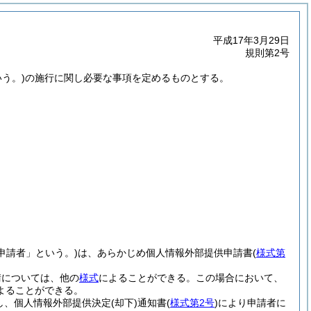
平成17年3月29日
規則第2号
う。)
の施行に関し必要な事項を定めるものとする。
申請者」という。)
は、あらかじめ個人情報外部提供申請書
(
様式第
請については、他の
様式
によることができる。
この場合において、
よることができる。
し、個人情報外部提供決定
(却下)
通知書
(
様式第2号
)
により申請者に