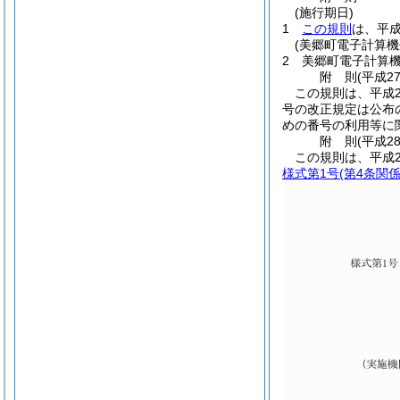
(施行期日)
1
この規則
は、平成
(美郷町電子計算
2
美郷町電子計算
附
則
(平成2
この規則は、平成2
号の改正規定は公布
めの番号の利用等に
附
則
(平成2
この規則は、平成2
様式第1号
(第4条関係