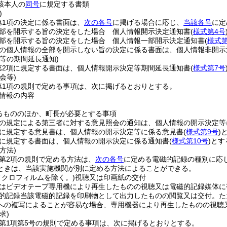
該本人の
同号
に規定する書類
)
第1項の決定に係る書面は、
次の各号
に掲げる場合に応じ、
当該各号
に定
部を開示する旨の決定をした場合 個人情報開示決定通知書
(
様式第4号
部を開示する旨の決定をした場合 個人情報一部開示決定通知書
(
様式第
項の個人情報の全部を開示しない旨の決定に係る書面は、個人情報非開示
等の期間延長通知)
第2項に規定する書面は、個人情報開示決定等期間延長通知書
(
様式第7号
会等)
第1項の規則で定める事項は、次に掲げるとおりとする。
情報の内容
るもののほか、町長が必要とする事項
項の規定による第三者に対する意見照会の通知は、個人情報の開示決定
項に規定する意見書は、個人情報の開示決定等に係る意見書
(
様式第9号
)
項に規定する書面は、個人情報の開示決定に係る通知書
(
様式第10号
)
とす
方法)
条第2項の規則で定める方法は、
次の各号
に定める電磁的記録の種別に応
ときは、当該実施機関が別に定める方法によることができる。
イクロフィルムを除く。)
視聴又は印画紙の交付
はビデオテープ専用機により再生したものの視聴又は電磁的記録媒体に
的記録当該電磁的記録を印刷物として出力したものの閲覧又は交付。
た
への複写によることが容易な場合、専用機器により再生したものの視聴
求)
条第1項第5号の規則で定める事項は、次に掲げるとおりとする。