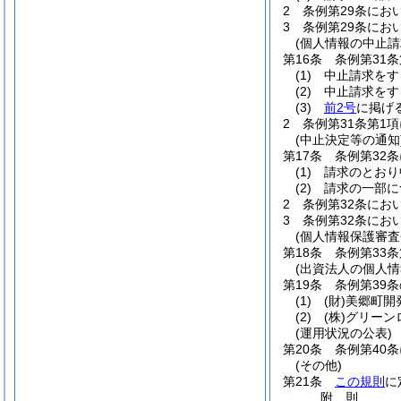
2
条例第29条にお
3
条例第29条にお
(個人情報の中止請
第16条
条例第31
(1)
中止請求をす
(2)
中止請求をす
(3)
前2号
に掲げ
2
条例第31条第1
(中止決定等の通知
第17条
条例第32
(1)
請求のとおり
(2)
請求の一部に
2
条例第32条にお
3
条例第32条にお
(個人情報保護審査
第18条
条例第33
(出資法人の個人情
第19条
条例第39
(1)
(財)
美郷町開
(2)
(株)
グリーン
(運用状況の公表)
第20条
条例第40
(その他)
第21条
この規則
に
附
則