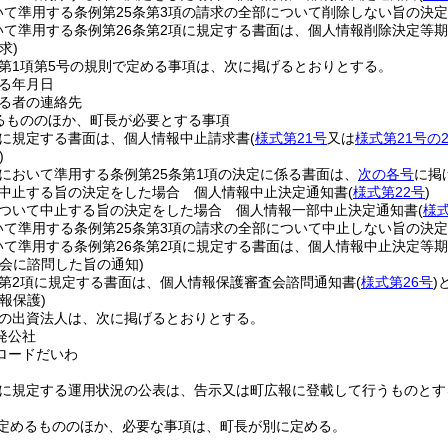
いて準用する条例第25条第3項の請求の全部について削除しない旨の決
いて準用する条例第26条第2項に規定する書面は、個人情報削除決定等
求)
条第1項第5号の規則で定める事項は、次に掲げるとおりとする。
る年月日
る者の連絡先
るもののほか、町長が必要とする事項
項に規定する書面は、個人情報中止請求書
(
様式第21号
又は
様式第21号の
)
条において準用する条例第25条第1項の決定に係る書面は、
次の各号
に掲
中止する旨の決定をした場合 個人情報中止決定通知書
(
様式第22号
)
ついて中止する旨の決定をした場合 個人情報一部中止決定通知書
(
様式
いて準用する条例第25条第3項の請求の全部について中止しない旨の決
いて準用する条例第26条第2項に規定する書面は、個人情報中止決定等
会に諮問した旨の通知)
条第2項に規定する書面は、個人情報保護審査会諮問通知書
(
様式第26号
)
報保護)
条の出資法人は、次に掲げるとおりとする。
発公社
ロードだいわ
条に規定する運用状況の公表は、告示又は町広報に登載して行うものとす
定めるもののほか、必要な事項は、町長が別に定める。