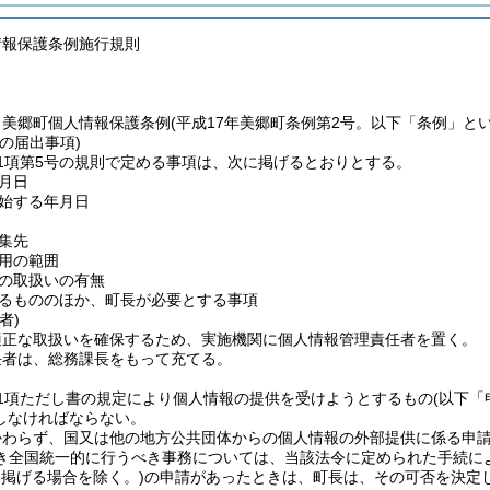
情報保護条例施行規則
、美郷町個人情報保護条例
(平成17年美郷町条例第2号。以下「条例」とい
の届出事項)
1項第5号の規則で定める事項は、次に掲げるとおりとする。
月日
始する年月日
集先
用の範囲
の取扱いの有無
るもののほか、町長が必要とする事項
者)
適正な取扱いを確保するため、実施機関に個人情報管理責任者を置く。
任者は、総務課長をもって充てる。
1項ただし書の規定により個人情報の提供を受けようとするもの
(以下「
しなければならない。
かわらず、国又は他の地方公共団体からの個人情報の外部提供に係る申
き全国統一的に行うべき事務については、当該法令に定められた手続に
に掲げる場合を除く。)
の申請があったときは、町長は、その可否を決定