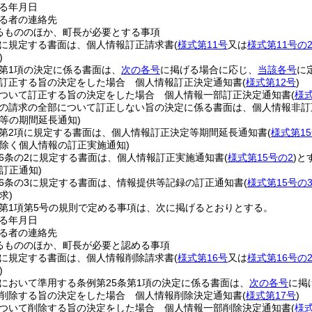
る年月日
る者の連絡先
るもののほか、町長が必要とする事項
項に規定する書面は、個人情報訂正請求書
(
様式第11号
又は
様式第11号の
)
条第1項の決定に係る書面は、
次の各号
に掲げる場合に応じ、
当該各号
に
訂正する旨の決定をした場合 個人情報訂正決定通知書
(
様式第12号
)
ついて訂正する旨の決定をした場合 個人情報一部訂正決定通知書
(
様式
項の請求の全部について訂正しない旨の決定に係る書面は、個人情報非
等の期間延長通知)
条第2項に規定する書面は、個人情報訂正決定等期間延長通知書
(
様式第1
を除く個人情報の訂正実施通知)
26条の2に規定する書面は、個人情報訂正実施通知書
(
様式第15号の2
)
と
訂正通知)
26条の3に規定する書面は、情報提供等記録の訂正通知書
(
様式第15号の
求)
条第1項第5号の規則で定める事項は、次に掲げるとおりとする。
る年月日
る者の連絡先
るもののほか、町長が必要と認める事項
項に規定する書面は、個人情報削除請求書
(
様式第16号
又は
様式第16号の
)
条において準用する条例第25条第1項の決定に係る書面は、
次の各号
に掲
削除する旨の決定をした場合 個人情報削除決定通知書
(
様式第17号
)
ついて削除する旨の決定をした場合 個人情報一部削除決定通知書
(
様式