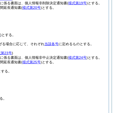
定に係る書面は、個人情報非削除決定通知書
(
様式第19号
)
とする。
期間延長通知書
(
様式第20号
)
とする。
2
)
とする。
げる場合に応じて、それぞれ
当該各号
に定めるものとする。
第23号
)
定に係る書面は、個人情報非中止決定通知書
(
様式第24号
)
とする。
期間延長通知書
(
様式第25号
)
とする。
とする。
る。