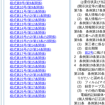
は委任状及び当
様式第9号
(第9条関係)
(開示決定等の通知
様式第10号
(第9条関係)
第7条
条例第17条
様式第11号
(第11条関係)
(1)
個人情報の全
様式第11号の2
(第11条関係)
(2)
個人情報の一
様式第12号
(第12条関係)
2
条例第17条第2
様式第13号
(第12条関係)
(個人情報開示決定
様式第14号
(第12条関係)
第8条
条例第18条
様式第15号
(第13条関係)
(第三者への意見照
様式第15号の2
(第13条の2関係)
第9条
条例第19条
様式第15号の3
(第13条の3関係)
(1)
第三者に係る
様式第16号
(第14条関係)
(2)
提出期限
様式第16号の2
(第14条関係)
(3)
前2号
に掲げ
様式第17号
(第15条関係)
2
条例第19条第1
様式第18号
(第15条関係)
3
条例第19条第1
様式第19号
(第15条関係)
4
条例第19条第2
様式第20号
(第15条関係)
(電磁的記録の開示
様式第21号
(第16条関係)
第10条
条例第20
様式第21号の2
(第16条関係)
りがたいと認める
様式第22号
(第17条関係)
(1)
フィルム
(マ
様式第23号
(第17条関係)
(2)
録音テープ又
様式第24号
(第17条関係)
(3)
その他の電磁
様式第25号
(第17条関係)
電磁的記録媒体
様式第26号
(第18条関係)
(個人情報の訂正請
第11条
条例第24