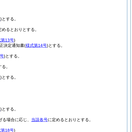
2
)
とする。
定めるとおりとする。
第13号
)
訂正決定通知書
(
様式第14号
)
とする。
5号
)
とする。
する。
3
)
とする。
2
)
とする。
げる場合に応じ、
当該各号
に定めるとおりとする。
第18号
)