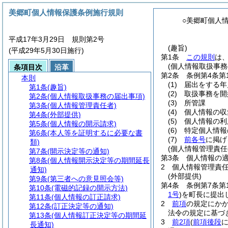
美郷町個人情報保護条例施行規則
○美郷町個人
平成17年3月29日 規則第2号
(趣旨)
(平成29年5月30日施行)
第1条
この規則
は
(個人情報取扱事務
条項目次
沿革
第2条
条例第4条第
本則
(1)
届出をする年
第1条
(趣旨)
(2)
取扱事務を開
第2条
(個人情報取扱事務の届出事項)
(3)
所管課
第3条
(個人情報管理責任者)
(4)
個人情報の収
第4条
(外部提供)
(5)
個人情報の利
第5条
(個人情報の開示請求)
(6)
特定個人情報
第6条
(本人等を証明するに必要な書
(7)
前各号
に掲げ
類)
(個人情報管理責任
第7条
(開示決定等の通知)
第3条
個人情報の
第8条
(個人情報開示決定等の期間延長
2
個人情報管理責
通知)
(外部提供)
第9条
(第三者への意見照会等)
第4条
条例第7条第
第10条
(電磁的記録の開示方法)
1号
)
を町長に提出
第11条
(個人情報の訂正請求)
2
前項
の規定にか
第12条
(訂正決定等の通知)
法令の規定に基づ
第13条
(個人情報訂正決定等の期間延
3
前2項
(
前項後段
長通知)