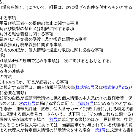
る。
の場合を除く。)
において、町長は、次に掲げる条件を付するものとする
する事項
用及び第三者への提供の禁止に関する事項
写及び複製の禁止又は制限に関する事項
おける報告義務に関する事項
録された公文書の受渡し及び搬送に関する事項
還義務又は廃棄義務に関する事項
るもののほか、個人情報の適正な取扱に関し必要な事項
求)
第1項第4号の規則で定める事項は、次に掲げるとおりとする。
る年月日
る者の連絡先
の方法
るもののほか、町長が必要とする事項
項に規定する書面は、個人情報開示請求書
(
様式第3号
又は
様式第3号の2
)
に必要な書類)
条第2項の自己が当該開示請求に係る個人情報の本人又はその親権者等、
ものとは、
次の各号
に掲げる場合に応じ、
当該各号
に定めるものとする
る場合 運転免許証、旅券、個人番号カード
(行政手続における特定の
項に規定する個人番号カードをいう。以下同じ。)
その他これらに類する
は保佐人等が請求する場合
前号
に規定する書類のほか、戸籍謄本、後見
であること
(保佐人等にあっては、当該請求が付与されている代理権の範
による代理人が特定個人情報の開示請求をする場合
第1号
に規定する書