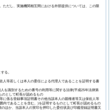
。
ただし、実施機関相互間における外部提供については、この限
とする。
保佐人等若しくは本人の委任による代理人であることを証明する書
。
個人を識別するための番号の利用等に関する法律
(平成25年法律第
ものとして町長が認めるもの
等に係る登録事項証明書その他当該本人の親権者等又は保佐人等
囲内であることを含む。)
を証明するものとして町長が認めるもの
類のほか、当該本人の実印を押印した委任状及び印鑑登録証明書又