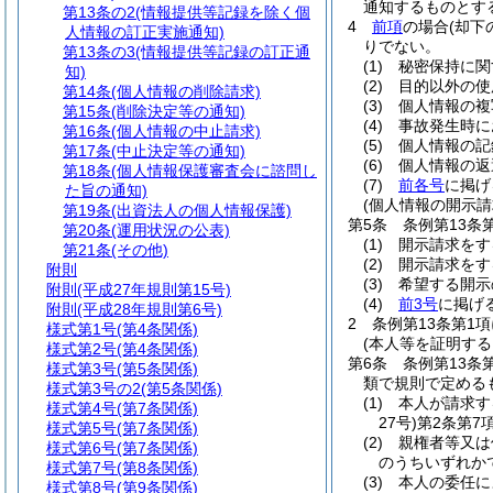
通知するものとす
第13条の2
(情報提供等記録を除く個
4
前項
の場合
(却下
人情報の訂正実施通知)
りでない。
第13条の3
(情報提供等記録の訂正通
(1)
秘密保持に関
知)
(2)
目的以外の使
第14条
(個人情報の削除請求)
(3)
個人情報の複
第15条
(削除決定等の通知)
(4)
事故発生時に
第16条
(個人情報の中止請求)
(5)
個人情報の記
第17条
(中止決定等の通知)
(6)
個人情報の返
第18条
(個人情報保護審査会に諮問し
(7)
前各号
に掲げ
た旨の通知)
(個人情報の開示請
第19条
(出資法人の個人情報保護)
第5条
条例第13条
第20条
(運用状況の公表)
(1)
開示請求をす
第21条
(その他)
(2)
開示請求をす
附則
(3)
希望する開示
附則
(平成27年規則第15号)
(4)
前3号
に掲げ
附則
(平成28年規則第6号)
2
条例第13条第1
様式第1号
(第4条関係)
(本人等を証明する
様式第2号
(第4条関係)
第6条
条例第13
様式第3号
(第5条関係)
類で規則で定める
様式第3号の2
(第5条関係)
(1)
本人が請求す
様式第4号
(第7条関係)
27号)
第2条第7
様式第5号
(第7条関係)
(2)
親権者等又
様式第6号
(第7条関係)
のうちいずれか
様式第7号
(第8条関係)
(3)
本人の委任
様式第8号
(第9条関係)