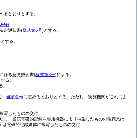
めるとおりとする。
)
5号
)
決定通知書
(
様式第6号
)
とする。
)
とする。
等に係る意見照会書
(
様式第8号
)
による。
とする。
る。
じ、
当該各号
に定めるとおりとする。
ただし、実施機関がこれによ
複写したものの交付
だし、当該電磁的記録を専用機器により再生したものの視聴又は
又は電磁的記録媒体に複写したものの交付