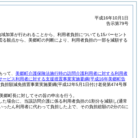
平成16年10月1日
告示第79号
地域加算が行われることから、利用者負担についても15パーセント
図る観点から、美郷町の判断により、利用者負担の一部を減額する
あって、
美郷町介護保険法施行時の訪問介護利用者に対する利用者
サービス利用者に対する支援措置事業実施要綱
(平成16年美郷町告
者負担額減免措置事業実施要綱
(平成12年5月1日付け老発第474号厚
美郷町長に対してその旨の申出を行う。
した場合に、当該訪問介護に係る利用者負担の1割分を減額し
(通常
いったん利用者に代わって負担した上で、その負担総額の2分の1に