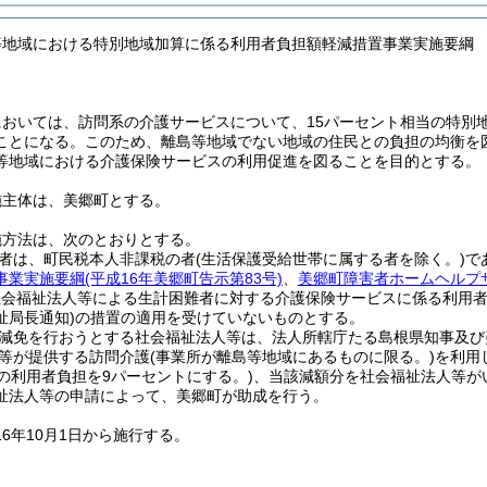
等地域における特別地域加算に係る利用者負担額軽減措置事業実施要綱
おいては、訪問系の介護サービスについて、15パーセント相当の特別
ことになる。
このため、離島等地域でない地域の住民との負担の均衡を
等地域における介護保険サービスの利用促進を図ることを目的とする。
施主体は、美郷町とする。
施方法は、次のとおりとする。
者は、町民税本人非課税の者
(生活保護受給世帯に属する者を除く。)
で
事業実施要綱
(平成16年美郷町告示第83号)
、
美郷町障害者ホームヘルプ
社会福祉法人等による生計困難者に対する介護保険サービスに係る利用
祉局長通知)
の措置の適用を受けていないものとする。
減免を行おうとする社会福祉法人等は、法人所轄庁たる島根県知事及び
等が提供する訪問介護
(事業所が離島等地域にあるものに限る。)
を利用
の利用者負担を9パーセントにする。)
、当該減額分を社会福祉法人等が
祉法人等の申請によって、美郷町が助成を行う。
16年10月1日から施行する。