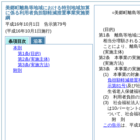
美郷町離島等地域における特別地域加算
に係る利用者負担額軽減措置事業実施要
○美郷町離島
綱
平成16年10月1日 告示第79号
(目的)
(平成16年10月1日施行)
第1条
離島等地域に
相当分増額される
条項目次
沿革
ことにより、離島
本則
(実施主体)
第1条
(目的)
第2条
本事業の実
第2条
(実施主体)
(実施方法)
第3条
(実施方法)
第3条
本事業の実
附則
(1)
本事業の対象
負担額軽減措置
示第81号)
及び
生省老人保健福
(2)
利用者負担の
(3)
社会福祉法人
は10パーセント
ついて、社会福
附
則
この告示
は、平成