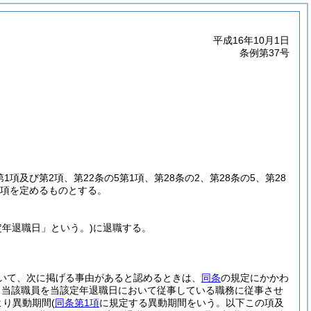
平成16年10月1日
条例第37号
第1項及び第2項、第22条の5第1項、第28条の2、第28条の5、第28
事項を定めるものとする。
定年退職日」という。)
に退職する。
いて、次に掲げる事由があると認めるときは、
同条
の規定にかかわ
、当該職員を当該定年退職日において従事している職務に従事させ
より異動期間
(
同条第1項
に規定する異動期間をいう。以下この項及