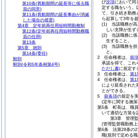
び
次項
において同
第10条
(異動期間の延長等に係る職
定する職をいう。
員の同意)
て、引き続き勤務
第11条
(異動期間の延長事由が消滅
ら起算して3年を
した場合の措置)
(1)
当該職務が高
第4章
定年前再任用短時間勤務制
しい支障が生ず
第12条
(定年前再任用短時間勤務職
(2)
当該職務に係
員の任用)
生ずること。
第13条
(3)
当該職務を担
第5章
雑則
と。
第14条
(委任)
2
任命権者は、
前
附則
承認を得て、これ
附則
(令和5年条例第4号)
ただし書
に規定す
3
任命権者は、
第1
4
任命権者は、
第1
により延長された
とができる。
5
前各項
の規定を
(定年に関する施策
第5条
町長は、職
いて適切な方策を
第3章
管理
(管理監督職勤務
第6条
法第28条の
職
(規則で定める職