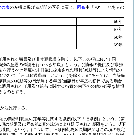
次の表
の左欄に掲げる期間の区分に応じ、
同条
中「70年」とあるの
66年
67年
68年
69年
任用される職員及び非常勤職員を除く。以下この項において同
勤務の意思の確認を行うべき年度」という。)
(情報の提供及び勤務
認を行うべき年度の末日後に採用された職員
(異動等により情報の
項において「末日経過職員」という。)
を除く。)
にあっては、当該職
該職員の異動等の日が属する年度
(当該日が年度の初日である場合
に適用される任用及び給与に関する措置の内容その他の必要な情報
るものとする。
日から施行する。
前の美郷町職員の定年等に関する条例
(以下「旧条例」という。)
第
第1項の期限又は同条第2項の規定により延長された期限をいう。以下
長職員」という。)
について、旧条例勤務延長期限又はこの項の規定