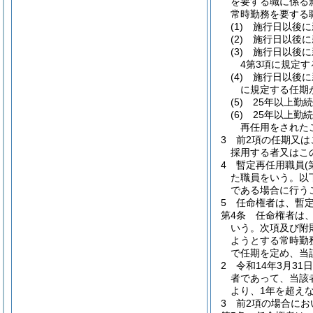
を要する職に係る
常時勤務を要する
(1)
施行日以後に
(2)
施行日以後に
(3)
施行日以後に
4第3項に規定
(4)
施行日以後に
に規定する任期
(5)
25年以上勤
(6)
25年以上勤
再任用をされた
3
前2項の任期又は
採用する者又はこ
4
暫定再任用職員
た職員をいう。以
である場合に行う
5
任命権者は、暫
第4条
任命権者は
いう。次項及び附
ようとする常時勤
で任期を定め、当
2
令和14年3月3
者であって、当該
より、1年を超え
3
前2項の場合にお