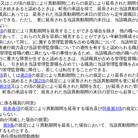
項
又はこの項の規定により異動期間
(これらの規定により延長された期間
引き続きあると認めるときは、町長の承認を得て、延長された当該異動
職員にあっては、延長された当該異動期間の末日の翌日から定年退職日
ができる。
ただし、更に延長される当該異動期間の末日は、当該職員が
ない。
項
の規定により異動期間を延長することができる場合を除き、他の職へ
であって、これらの欠員を容易に補充することができない年齢別構成そ
項において同じ。)
に属する管理監督職を占める職員について、当該特定
務遂行能力及び当該管理監督職についての適性を有すると認められる職
管理監督職の数に満たない等の事情があるため、当該職員の他の職への
行に重大な障害が生ずると認めるときは、当該職員が占める管理監督職
長し、引き続き当該管理監督職を占めている職員に当該管理監督職を占
の管理監督職に降任し、若しくは転任することができる。
項
若しくは
第2項
の規定により異動期間
(これらの規定により延長された
あると認めるとき
(
第2項
の規定により延長された当該異動期間を更に延
前3項
又はこの項の規定により延長された期間を含む。)
が延長された管
、町長の承認を得て、延長された当該異動期間の末日の翌日から起算し
に係る職員の同意)
、
前条各項
の規定により異動期間を延長する場合及び
同条第3項
の規定
ならない。
事由が消滅した場合の措置)
、
第9条
の規定により異動期間を延長した場合において、当該異動期間
するものとする。
前再任用短時間勤務制