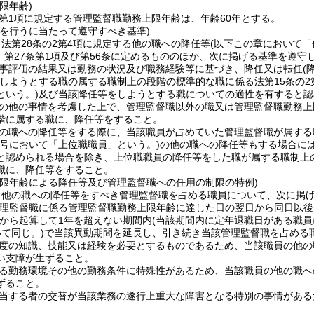
限年齢)
2第1項に規定する管理監督職勤務上限年齢は、年齢60年とする。
等を行うに当たって遵守すべき基準)
法第28条の2第4項に規定する他の職への降任等
(以下この章において「
3、第27条第1項及び第56条に定めるもののほか、次に掲げる基準を遵
事評価の結果又は勤務の状況及び職務経験等に基づき、降任又は転任
(
しようとする職の属する職制上の段階の標準的な職に係る法第15条の2
という。)
及び当該降任等をしようとする職についての適性を有すると認
の他の事情を考慮した上で、管理監督職以外の職又は管理監督職勤務上
階に属する職に、降任等をすること。
の職への降任等をする際に、当該職員が占めていた管理監督職が属する
の号において「上位職職員」という。)
の他の職への降任等もする場合に
と認められる場合を除き、上位職職員の降任等をした職が属する職制上
職に、降任等をすること。
上限年齢による降任等及び管理監督職への任用の制限の特例)
、他の職への降任等をすべき管理監督職を占める職員について、次に掲
管理監督職に係る管理監督職勤務上限年齢に達した日の翌日から同日以後
から起算して1年を超えない期間内
(当該期間内に定年退職日がある職
て同じ。)
で当該異動期間を延長し、引き続き当該管理監督職を占める
度の知識、技能又は経験を必要とするものであるため、当該職員の他の
い支障が生ずること。
る勤務環境その他の勤務条件に特殊性があるため、当該職員の他の職へ
ずること。
当する者の交替が当該業務の遂行上重大な障害となる特別の事情がある
。