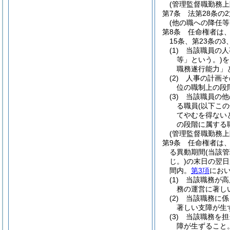
(管理監督職勤務上
第7条
法第28条の
(他の職への降任
第8条
任命権者は、
15条、第23条の
(1)
当該職員の人
等」という。)
を
職務遂行能力」
(2)
人事の計画そ
位の職制上の段
(3)
当該職員の他
る職員
(以下こ
てやむを得ない
の段階に属する
(管理監督職勤務
第9条
任命権者は
る異動期間
(当該
じ。)
の末日の翌日
間内。
第3項
におい
(1)
当該職務が高
務の運営に著し
(2)
当該職務に係
著しい支障が生
(3)
当該職務を担
障が生ずること