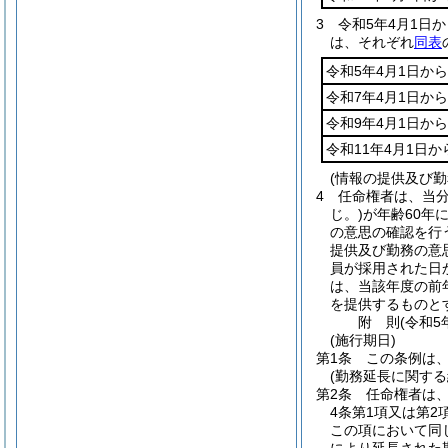
3
令和5年4月1日
は、それぞれ
同表
令和5年4月1日から
令和7年4月1日から
令和9年4月1日から
令和11年4月1日か
(情報の提供及び勤
4
任命権者は、当
じ。)
が年齢60年
の意思の確認を行
提供及び勤務の意
員が採用された日
は、当該年度の前
を提供するものと
附
則
(令和5
(施行期日)
第1条
この条例は、
(勤務延長に関する
第2条
任命権者は
4条第1項又は第
この項において同