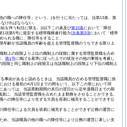
他の職への降任等」という。)
を行うに当たっては、法第13条、第
守しなければならない。
降給を伴う転任に限る。)
(以下この条及び
第10条
において「降任
第1項第5号に規定する標準職務遂行能力
(
次条第3項
において「標準
められる職に、降任等をすること。
限年齢が当該職員の年齢を超える管理監督職のうちできる限り上
職制上の段階より上位の職制上の段階に属する管理監督職を占め
は、
第1号
に掲げる基準に従った上での状況その他の事情を考慮し
の段階と同じ職制上の段階又は当該職制上の段階より下位の職制上
げる事由があると認めるときは、当該職員が占める管理監督職に係
における最初の4月1日までの間をいう。以下この章において同
員にあっては、当該異動期間の末日の翌日から定年退職日までの期
職員に、当該管理監督職を占めたまま勤務をさせることができる。
職への降任等により生ずる欠員を容易に補充することができず公
の降任等による欠員を容易に補充することができず公務の運営に
ため、当該職員の他の職への降任等により公務の運営に著しい支