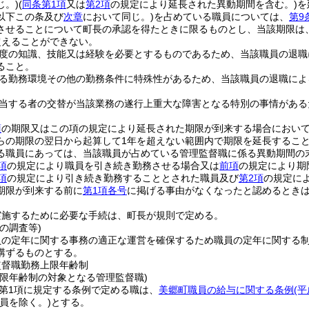
じ。)
(
同条第1項
又は
第2項
の規定により延長された異動期間を含む。)
を
以下この条及び
次章
において同じ。)
を占めている職員については、
第9
させることについて町長の承認を得たときに限るものとし、当該期限は
超えることができない。
度の知識、技能又は経験を必要とするものであるため、当該職員の退職
ること。
る勤務環境その他の勤務条件に特殊性があるため、当該職員の退職によ
当する者の交替が当該業務の遂行上重大な障害となる特別の事情がある
項
の期限又はこの項の規定により延長された期限が到来する場合におい
らの期限の翌日から起算して1年を超えない範囲内で期限を延長するこ
る職員にあっては、当該職員が占めている管理監督職に係る異動期間の末
項
の規定により職員を引き続き勤務させる場合又は
前項
の規定により期
項
の規定により引き続き勤務することとされた職員及び
第2項
の規定に
期限が到来する前に
第1項各号
に掲げる事由がなくなったと認めるとき
実施するために必要な手続は、町長が規則で定める。
の調査等)
員の定年に関する事務の適正な運営を確保するため職員の定年に関する
講ずるものとする。
監督職勤務上限年齢制
上限年齢制の対象となる管理監督職)
2第1項に規定する条例で定める職は、
美郷町職員の給与に関する条例
(
員を除く。)
とする。