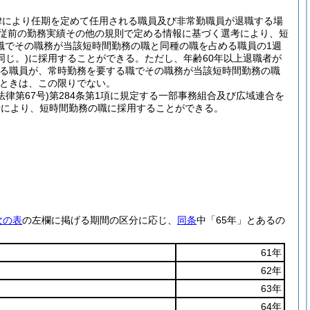
律により任期を定めて任用される職員及び非常勤職員が退職する場
従前の勤務実績その他の規則で定める情報に基づく選考により、短
職でその職務が当該短時間勤務の職と同種の職を占める職員の1週
同じ。)
に採用することができる。
ただし、年齢60年以上退職者が
める職員が、常時勤務を要する職でその職務が当該短時間勤務の職
ときは、この限りでない。
法律第67号)
第284条第1項に規定する一部事務組合及び広域連合を
考により、短時間勤務の職に採用することができる。
次の表
の左欄に掲げる期間の区分に応じ、
同条
中「65年」とあるの
61年
62年
63年
64年