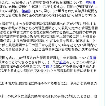
を含む。)
が延長された管理監督職を占める職員について、
前項各
期間の末日の翌日から起算して1年を超えない期間内
(当該期間内に
までの期間内。
第4項
において同じ。)
で延長された当該異動期間を
占める管理監督職に係る異動期間の末日の翌日から起算して3年を
の降任等をすべき特定管理監督職群
(職務の内容が相互に類似する
の他の特別の事情がある管理監督職として規則で定める管理監督職
管理監督職群に属する管理監督職の属する職制上の段階の標準的
員
(当該管理監督職に係る管理監督職勤務上限年齢に達した職員を
降任等により当該管理監督職に生ずる欠員を容易に補充すること
に係る異動期間の末日の翌日から起算して1年を超えない期間内で
めたまま勤務をさせ、又は当該職員を当該管理監督職が属する特定
期間を含む。)
が延長された管理監督職を占める職員について
前項
長することができるときを除く。)
、又は
前項
若しくはこの項の規
理監督職を占める職員について
前項
に規定する事由が引き続きあ
て1年を超えない期間内で延長された当該異動期間を更に延長する
により他の管理監督職に降任等をする場合には、あらかじめ職員の
の末日の到来前に当該異動期間の延長の事由が消滅したときは、他