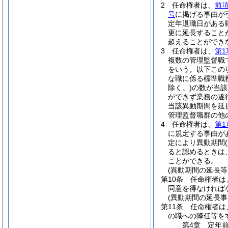
2
任命権者は、
前
号
に掲げる事由が
定年退職日がある
更に延長すること
超えることができ
3
任命権者は、
第1
複数の管理監督職
をいう。以下この
な職に係る標準職
除く。)
の数が当該
ができず業務の遂
当該異動期間を延
管理監督職群の他
4
任命権者は、
第1
に規定する事由が
定により異動期間
(
ると認めるときは
ことができる。
(異動期間の延長等
第10条
任命権者は
同意を得なければ
(異動期間の延長
第11条
任命権者は
の職への降任等を
第4章
定年