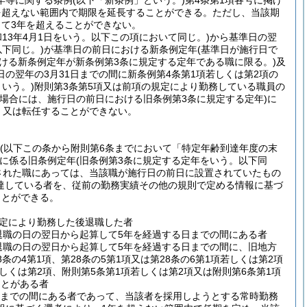
年等に関する条例
(以下「新条例」という。)
第4条第1項各号に掲げ
を超えない範囲内で期限を延長することができる。
ただし、当該期
て3年を超えることができない。
和13年4月1日をいう。以下この項において同じ。)
から基準日の翌
下同じ。)
が基準日の前日における新条例定年
(基準日が施行日で
おける新条例定年が新条例第3条に規定する定年である職に限る。)
及
の翌年の3月31日までの間に新条例第4条第1項若しくは第2項の
いう。)
附則第3条第5項又は前項の規定により勤務している職員の
る場合には、施行日の前日における旧条例第3条に規定する定年)
に
、又は転任することができない。
(以下この条から附則第6条までにおいて「特定年齢到達年度の末
に係る旧条例定年
(旧条例第3条に規定する定年をいう。以下同
された職にあっては、当該職が施行日の前日に設置されていたもの
達している者を、従前の勤務実績その他の規則で定める情報に基づ
ことができる。
規定により勤務した後退職した者
退職の日の翌日から起算して5年を経過する日までの間にある者
退職の日の翌日から起算して5年を経過する日までの間に、旧地方
8条の4第1項、第28条の5第1項又は第28条の6第1項若しくは第2項
しくは第2項、附則第5条第1項若しくは第2項又は附則第6条第1項
ことがある者
日までの間にある者であって、当該者を採用しようとする常時勤務