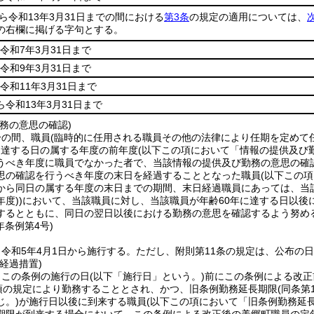
から令和13年3月31日までの間における
第3条
の規定の適用については、
の右欄に掲げる字句とする。
令和7年3月31日まで
令和9年3月31日まで
令和11年3月31日まで
ら令和13年3月31日まで
務の意思の確認)
分の間、職員
(臨時的に任用される職員その他の法律により任期を定めて
に達する日の属する年度の前年度
(以下この項において「情報の提供及び
うべき年度に職員でなかった者で、当該情報の提供及び勤務の意思の確
思の確認を行うべき年度の末日を経過することとなった職員
(以下この
から同日の属する年度の末日までの期間、末日経過職員にあっては、当
年度)
)
において、当該職員に対し、当該職員が年齢60年に達する日以後
するとともに、同日の翌日以後における勤務の意思を確認するよう努め
年
条例第4号)
令和5年4月1日から施行する。
ただし、附則第11条の規定は、公布の
経過措置)
、この条例の施行の日
(以下「施行日」という。)
前にこの条例による改正
2項の規定により勤務することとされ、かつ、旧条例勤務延長期限
(同条
じ。)
が施行日以後に到来する職員
(以下この項において「旧条例勤務延