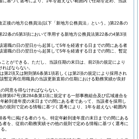
報に基づく選考により、1年を超えない範囲内で任期を定め、当該
改正後の地方公務員法
(以下「新地方公務員法」という。)
第22条の
22条の5第3項において準用する新地方公務員法第22条の4第3項
該退職の日の翌日から起算して5年を経過する日までの間にある者
該退職の日の翌日から起算して5年を経過する日までの間に、暫定
ることができる。
ただし、当該任期の末日は、前2項の規定により
ければならない。
くは第2項又は附則第6条第1項若しくは第2項の規定により採用され
該暫定再任用職員の当該更新直前の任期における勤務実績が良好
員の同意を得なければならない。
法律第67号)
第284条第1項に規定する一部事務組合及び広域連合を
定年齢到達年度の末日までの間にある者であって、当該者を採用し
他の規則で定める情報に基づく選考により、1年を超えない範囲内
同項各号に掲げる者のうち、特定年齢到達年度の末日までの間にある
る者を、従前の勤務実績その他の規則で定める情報に基づく選考に
きる。