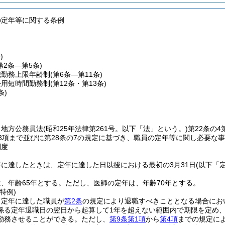
の定年等に関する条例
)
第2条―第5条)
職勤務上限年齢制
(第6条―第11条)
任用短時間勤務制
(第12条・第13条)
条)
、地方公務員法
(昭和25年法律第261号。以下「法」という。)
第22条の4
第3項まで並びに第28条の7の規定に基づき、職員の定年等に関し必要な
制度
に達したときは、定年に達した日以後における最初の3月31日
(以下「
、年齢65年とする。
ただし、医師の定年は、年齢70年とする。
特例)
、定年に達した職員が
第2条
の規定により退職すべきこととなる場合にお
係る定年退職日の翌日から起算して1年を超えない範囲内で期限を定め
勤務させることができる。
ただし、
第9条第1項
から
第4項
までの規定に