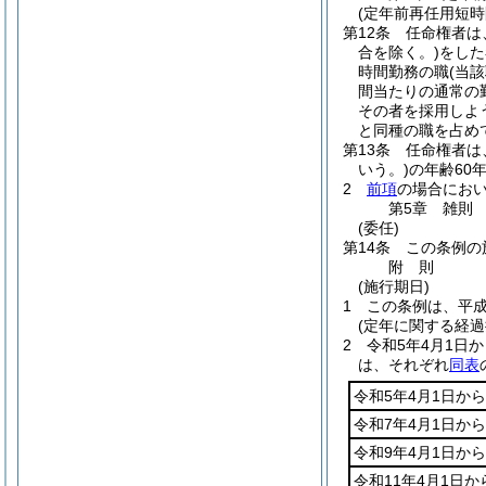
(定年前再任用短時
第12条
任命権者は
合を除く。)
をした
時間勤務の職
(当
間当たりの通常の
その者を採用しよ
と同種の職を占め
第13条
任命権者は
いう。)
の年齢60
2
前項
の場合にお
第5章
雑則
(委任)
第14条
この条例の
附
則
(施行期日)
1
この条例は、平成
(定年に関する経過
2
令和5年4月1日
は、それぞれ
同表
令和5年4月1日から
令和7年4月1日から
令和9年4月1日から
令和11年4月1日か