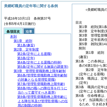
美郷町職員の定年等に関する条例
○美郷町職員
平成16年10月1日 条例第37号
目次
(令和5年4月1日施行)
第1章
総則
(第1条
第2章
定年制度
(
条項目次
沿革
第3章
管理監督
本則
第4章
定年前再
第1章
総則
第5章
雑則
(第14
第1条
(趣旨)
附則
第2章
定年制度
第1章
総則
第2条
(定年による退職)
(趣旨)
第3条
(定年)
第1条
この条例は
第4条
(定年による退職の特例)
条の6第1項から
第5条
(定年に関する施策の調査等)
第2章
定年
第3章
管理監督職勤務上限年齢制
(定年による退職)
第6条
(管理監督職勤務上限年齢制
第2条
職員は、定年
の対象となる管理監督職)
(定年)
第7条
(管理監督職勤務上限年齢)
第3条
職員の定年は
第8条
(他の職への降任等を行うに
(定年による退職の
当たって遵守すべき基準)
第4条
任命権者は
第9条
(管理監督職勤務上限年齢に
らず、当該職員に
よる降任等及び管理監督職への任
るため、引き続き
用の制限の特例)