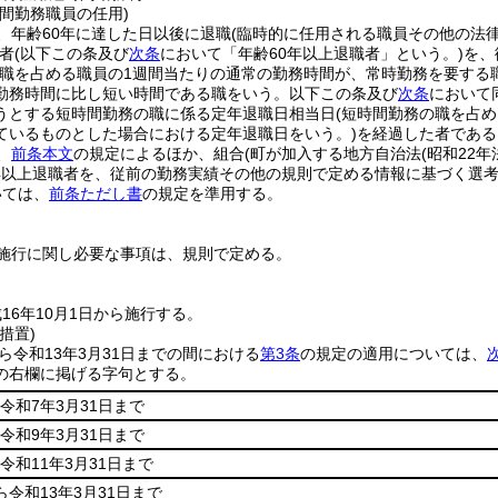
間勤務職員の任用)
、年齢60年に達した日以後に退職
(臨時的に任用される職員その他の法
者
(以下この条及び
次条
において「年齢60年以上退職者」という。)
を、
該職を占める職員の1週間当たりの通常の勤務時間が、常時勤務を要する
勤務時間に比し短い時間である職をいう。以下この条及び
次条
において
うとする短時間勤務の職に係る定年退職日相当日
(短時間勤務の職を占
ているものとした場合における定年退職日をいう。)
を経過した者である
、
前条本文
の規定によるほか、組合
(町が加入する地方自治法
(昭和22年
年以上退職者を、従前の勤務実績その他の規則で定める情報に基づく選
いては、
前条ただし書
の規定を準用する。
施行に関し必要な事項は、規則で定める。
16年10月1日から施行する。
措置)
から令和13年3月31日までの間における
第3条
の規定の適用については、
の右欄に掲げる字句とする。
令和7年3月31日まで
令和9年3月31日まで
令和11年3月31日まで
ら令和13年3月31日まで