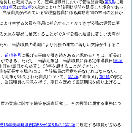
延長した職員であって、定年退職日において管理監督職
(
第6条
に規
条第1項
又は
第2項
の規定により当該異動期間を延長した場合であっ
、当該職員が占めている管理監督職に係る異動期間の末日の翌日か
により生ずる欠員を容易に補充することができず公務の運営に著
る欠員を容易に補充することができず公務の運営に著しい支障が
ため、当該職員の退職により公務の運営に著しい支障が生ずるこ
て、
前項各号
に掲げる事由が引き続きあると認めるときは、町長の
とができる。
ただし、当該期限は、当該職員に係る定年退職日
(
同項
日)
の翌日から起算して3年を超えることができない。
限を延長する場合には、当該職員の同意を得なければならない。
より期限が延長された職員について、
第1項
の期限又は
第2項
の規定
は、当該職員の同意を得て、期日を定めて当該期限を繰り上げるこ
制度の実施に関する施策を調査研究し、その権限に属する事務につ
平成16年美郷町条例第53号)
第8条の2第1項
に規定する職員が占める