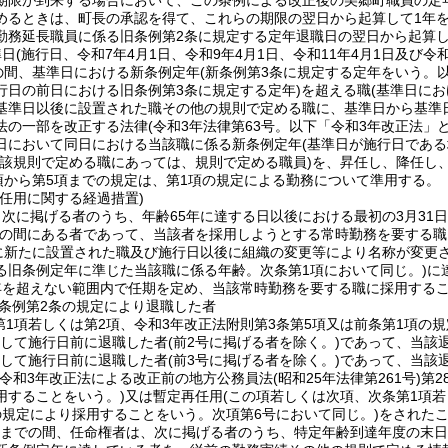
期限が到来する場合において、この条例による改正後の美郷町職員の定
めるときは、町長の承認を得て、これらの期限の翌日から起算して1年
勤務延長職員に係る旧条例第2条に規定する定年退職日の翌日から起算し
準日
(施行日、令和7年4月1日、令和9年4月1日、令和11年4月1日及び令
での間、基準日における新条例定年
(新条例第3条に規定する定年をいう。以
行日の前日における旧条例第3条に規定する定年)
を超える職
(基準日に
基準日以後に設置された職その他の規則で定める職に、基準日から基準日
法の一部を改正する法律
(令和3年法律第63号。以下「令和3年改正法」と
日において同日における当該職に係る新条例定年
(基準日が施行日であ
当該規則で定める職にあっては、規則で定める職員)
を、昇任し、降任し
項から第5項までの規定は、第1項の規定による勤務について準用する。
任用に関する経過措置)
次に掲げる者のうち、年齢65年に達する日以後における最初の3月31日
の間にある者であって、当該者を採用しようとする常時勤務を要する職
に新たに設置された職及び施行日以後に組織の変更等により名称が変更
る旧条例定年に準じた当該職に係る年齢。次条第1項において同じ。)
に
年を超えない範囲内で任期を定め、当該常時勤務を要する職に採用する
条例第2条の規定により退職した者
第1項若しくは第2項、令和3年改正法附則第3条第5項又は前条第1項の
続して施行日前に退職した者
(前2号に掲げる者を除く。)
であって、当該
続して施行日前に退職した者
(前3号に掲げる者を除く。)
であって、当該
(令和3年改正法による改正前の地方公務員法
(昭和25年法律第261号)
第2
用することをいう。)
又は暫定再任用
(この項若しくは次項、次条第1項若
の規定により採用することをいう。次項第6号において同じ。)
をされた
1日までの間、任命権者は、次に掲げる者のうち、特定年齢到達年度の末