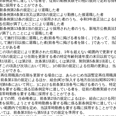
新条例定年に達している者を、従前の勤務実績その他の規則で定める情
職に採用することができる。
新条例第2条の規定により退職した者
新条例第4条第1項又は第2項の規定により勤務した後退職した者
新条例第12条の規定により採用された者のうち、令和3年改正法による
する任期が満了したことにより退職した者
新条例第13条第1項の規定により採用された者のうち、新地方公務員法第
が満了したことにより退職した者
続して施行日以後に退職した者
(前各号に掲げる者を除く。)
であって、当
続して施行日以後に退職した者
(前各号に掲げる者を除く。)
であって、当
ことがある者
この項の規定により更新された任期は、1年を超えない範囲内で更新す
の項の規定により任期を更新する者の特定年齢到達年度の末日以前でな
(第1項若しくは第2項、次条第1項若しくは第2項、附則第5条第1項若し
下この項及び次項において同じ。)
の前項の規定による任期の更新は、当
ことができる。
定再任用職員の任期を更新する場合には、あらかじめ当該暫定再任用職
、前条第1項の規定によるほか、組合
(町が加入する地方自治法
(昭和22年
則第6条において同じ。)
における前条第1項各号に掲げる者のうち、特
務を要する職に係る旧条例定年に達している者を、従前の勤務実績その
該常時勤務を要する職に採用することができる。
1日までの間、任命権者は、前条第2項の規定によるほか、組合における
者を採用しようとする常時勤務を要する職に係る新条例定年に達してい
ない範囲内で任期を定め、当該常時勤務を要する職に採用することがで
いては、前条第3項から第5項までの規定を準用する。