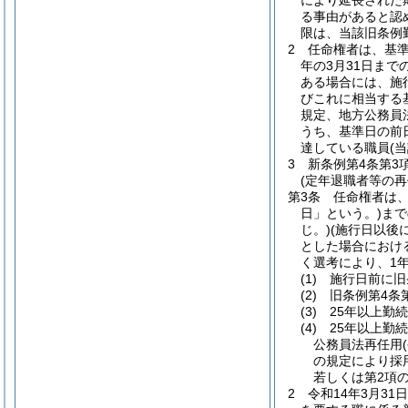
により延長された
る事由があると認
限は、当該旧条例
2
任命権者は、基
年の3月31日ま
ある場合には、施
びこれに相当する
規定、地方公務員
うち、基準日の前
達している職員
(
3
新条例第4条第3
(定年退職者等の再
第3条
任命権者は、
日」という。)
まで
じ。)
(施行日以後
とした場合におけ
く選考により、1
(1)
施行日前に旧
(2)
旧条例第4条
(3)
25年以上勤
(4)
25年以上勤
公務員法再任用
の規定により採
若しくは第2項
2
令和14年3月3