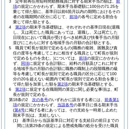
3
定年前再任用短時間勤務職員に対する期末手当の額は、
前
項
の規定にかかわらず、期末手当基礎額に100分の71.25を
乗じて得た額に、基準日以前6箇月以内の期間におけるその
者の在職期間の区分に応じて、
前項
の各号に定める割合を
乗じて得た額とする。
4
第2項
の期末手当基礎額は、それぞれその基準日現在
(退職
し、又は死亡した職員にあっては、退職し、又は死亡した
日現在)
において職員が受けるべき給料及び扶養手当の月額
並びにこれらに対する地域手当の月額の合計額とする。
5
職員で町長が規則で定めるもの
(職務の複雑、困難及び責
任の度等を考慮してこれに相当する職員として町長が規則
で定めるものを含む。)
については、
前項
の規定にかかわら
ず、
同項
に規定する合計額に、給料の月額及びこれに対す
る地域手当の月額の合計額に職務の職制上の段階職務の級
等を考慮して町長が規則で定める職員の区分に応じて100
分の20を超えない範囲内で町長が規則で定める割合を乗じ
て得た額を加算した額を
第2項
の期末手当基礎額とする。
6
第2項
に規定する在職期間の算定に関し必要な事項は、町
長が規則で定める。
第18条の2
次の各号
のいずれかに該当する者には、
前条第1
項
の規定にかかわらず、
当該各号
の基準日に係る期末手当
(
第4号
に掲げる者にあっては、その支給を一時差し止めた
期末手当)
は、支給しない。
(1)
基準日から当該基準日に対応する支給日の前日までの
間に法第29条の規定による懲戒免職の処分を受けた職員