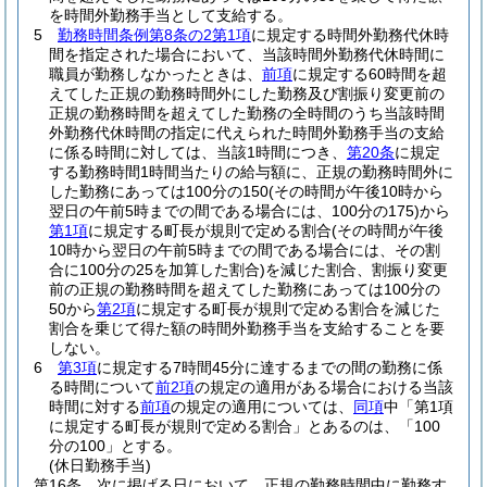
を時間外勤務手当として支給する。
5
勤務時間条例第8条の2第1項
に規定する時間外勤務代休時
間を指定された場合において、当該時間外勤務代休時間に
職員が勤務しなかったときは、
前項
に規定する60時間を超
えてした正規の勤務時間外にした勤務及び割振り変更前の
正規の勤務時間を超えてした勤務の全時間のうち当該時間
外勤務代休時間の指定に代えられた時間外勤務手当の支給
に係る時間に対しては、当該1時間につき、
第20条
に規定
する勤務時間1時間当たりの給与額に、正規の勤務時間外に
した勤務にあっては100分の150
(その時間が午後10時から
翌日の午前5時までの間である場合には、100分の175)
から
第1項
に規定する町長が規則で定める割合
(その時間が午後
10時から翌日の午前5時までの間である場合には、その割
合に100分の25を加算した割合)
を減じた割合、割振り変更
前の正規の勤務時間を超えてした勤務にあっては100分の
50から
第2項
に規定する町長が規則で定める割合を減じた
割合を乗じて得た額の時間外勤務手当を支給することを要
しない。
6
第3項
に規定する7時間45分に達するまでの間の勤務に係
る時間について
前2項
の規定の適用がある場合における当該
時間に対する
前項
の規定の適用については、
同項
中「第1項
に規定する町長が規則で定める割合」とあるのは、「100
分の100」とする。
(休日勤務手当)
第16条
次に掲げる日において、正規の勤務時間中に勤務す