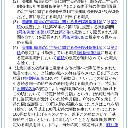
(2)
美郷町職員の定年等に関する条例の一部を改正する条
例
(令和5年美郷町条例第4号)
による改正前の美郷町職員
の定年等に関する条例
(平成16年美郷町条例第37号)
第3条
ただし書に規定する職員に相当する職員
(3)
美郷町職員の定年等に関する条例第9条第1項
又は
第2
項
の規定により法第28条の2第1項に規定する異動期間
(
同条例第9条第1項
又は
第2項
の規定により延長された期
間を含む。)
を延長された
同条例第6条
に規定する職を占
める職員
(4)
美郷町職員の定年等に関する条例第4条第1項
又は
第2
項
の規定により勤務している職員
(
同条例第2条
に規定す
る定年退職日において
前項
の規定が適用されていた職員
を除く。)
4
法第28条の2第4項に規定する他の職への降任等をされた
職員であって、当該他の職への降任等をされた日
(以下この
項及び
附則第6項
において「異動日」という。)
の前日から
引き続き同一の給料表の適用を受ける職員のうち、特定日
に
附則第2項
の規定により当該職員の受ける給料月額
(以下
この項において「特定日給料月額」という。)
が異動日の前
日に当該職員が受けていた給料月額に100分の70を乗じて
得た額
(当該額に、50円未満の端数を生じたときはこれを切
り捨て、50円以上100円未満の端数を生じたときはこれを
100円に切り上げるものとする。以下この項において「基
礎給料月額」という。)
に達しないこととなる職員
(規則で
定める職員を除く。)
には、当分の間、特定日以後、
附則第