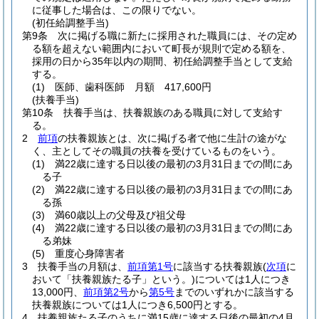
に従事した場合は、この限りでない。
(初任給調整手当)
第9条
次に掲げる職に新たに採用された職員には、その定め
る額を超えない範囲内において町長が規則で定める額を、
採用の日から35年以内の期間、初任給調整手当として支給
する。
(1)
医師、歯科医師 月額 417,600円
(扶養手当)
第10条
扶養手当は、扶養親族のある職員に対して支給す
る。
2
前項
の扶養親族とは、次に掲げる者で他に生計の途がな
く、主としてその職員の扶養を受けているものをいう。
(1)
満22歳に達する日以後の最初の3月31日までの間にあ
る子
(2)
満22歳に達する日以後の最初の3月31日までの間にあ
る孫
(3)
満60歳以上の父母及び祖父母
(4)
満22歳に達する日以後の最初の3月31日までの間にあ
る弟妹
(5)
重度心身障害者
3
扶養手当の月額は、
前項第1号
に該当する扶養親族
(
次項
に
おいて「扶養親族たる子」という。)
については1人につき
13,000円、
前項第2号
から
第5号
までのいずれかに該当する
扶養親族については1人につき6,500円とする。
4
扶養親族たる子のうちに満15歳に達する日後の最初の4月