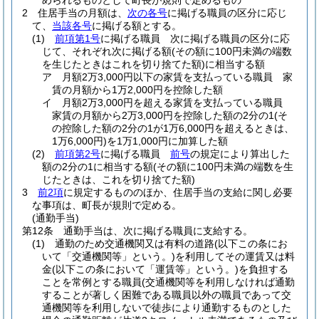
められるものとして町長が規則で定めるもの
2
住居手当の月額は、
次の各号
に掲げる職員の区分に応じ
て、
当該各号
に掲げる額とする。
(1)
前項第1号
に掲げる職員 次に掲げる職員の区分に応
じて、それぞれ次に掲げる額
(その額に100円未満の端数
を生じたときはこれを切り捨てた額)
に相当する額
ア
月額2万3,000円以下の家賃を支払っている職員 家
賃の月額から1万2,000円を控除した額
イ
月額2万3,000円を超える家賃を支払っている職員
家賃の月額から2万3,000円を控除した額の2分の1
(そ
の控除した額の2分の1が1万6,000円を超えるときは、
1万6,000円)
を1万1,000円に加算した額
(2)
前項第2号
に掲げる職員
前号
の規定により算出した
額の2分の1に相当する額
(その額に100円未満の端数を生
じたときは、これを切り捨てた額)
3
前2項
に規定するもののほか、住居手当の支給に関し必要
な事項は、町長が規則で定める。
(通勤手当)
第12条
通勤手当は、次に掲げる職員に支給する。
(1)
通勤のため交通機関又は有料の道路
(以下この条にお
いて「交通機関等」という。)
を利用してその運賃又は料
金
(以下この条において「運賃等」という。)
を負担する
ことを常例とする職員
(交通機関等を利用しなければ通勤
することが著しく困難である職員以外の職員であって交
通機関等を利用しないで徒歩により通勤するものとした