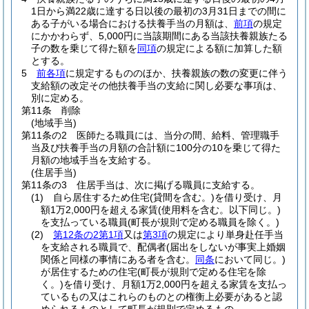
1日から満22歳に達する日以後の最初の3月31日までの間に
ある子がいる場合における扶養手当の月額は、
前項
の規定
にかかわらず、5,000円に当該期間にある当該扶養親族たる
子の数を乗じて得た額を
同項
の規定による額に加算した額
とする。
5
前各項
に規定するもののほか、扶養親族の数の変更に伴う
支給額の改定その他扶養手当の支給に関し必要な事項は、
別に定める。
第11条
削除
(地域手当)
第11条の2
医師たる職員には、当分の間、給料、管理職手
当及び扶養手当の月額の合計額に100分の10を乗じて得た
月額の地域手当を支給する。
(住居手当)
第11条の3
住居手当は、次に掲げる職員に支給する。
(1)
自ら居住するため住宅
(貸間を含む。)
を借り受け、月
額1万2,000円を超える家賃
(使用料を含む。以下同じ。)
を支払っている職員
(町長が規則で定める職員を除く。)
(2)
第12条の2第1項
又は
第3項
の規定により単身赴任手当
を支給される職員で、配偶者
(届出をしないが事実上婚姻
関係と同様の事情にある者を含む。
同条
において同じ。)
が居住するための住宅
(町長が規則で定める住宅を除
く。)
を借り受け、月額1万2,000円を超える家賃を支払っ
ているもの又はこれらのものとの権衡上必要があると認