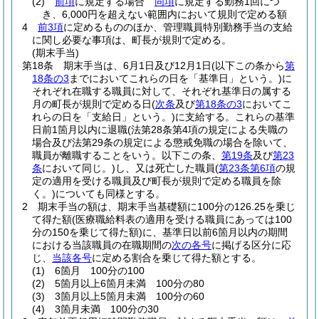
(2)
前項
に規定する場合
同項
に規定する勤務1回につ
き、6,000円を超えない範囲内において規則で定める額
4
前3項
に定めるもののほか、管理職員特別勤務手当の支給
に関し必要な事項は、町長が規則で定める。
(期末手当)
第18条
期末手当は、6月1日及び12月1日
(以下この条から
第
18条の3
までにおいてこれらの日を「基準日」という。)
に
それぞれ在職する職員に対して、それぞれ基準日の属する
月の町長が規則で定める日
(
次条
及び
第18条の3
においてこ
れらの日を「支給日」という。)
に支給する。
これらの基準
日前1箇月以内に退職
(法第28条第4項の規定による失職の
場合及び法第29条の規定による懲戒免職の場合を除いて、
職員が離職することをいう。以下この条、
第19条
及び
第23
条
において同じ。)
し、又は死亡した職員
(
第23条第6項
の規
定の適用を受ける職員及び町長が規則で定める職員を除
く。)
についても同様とする。
2
期末手当の額は、期末手当基礎額に100分の126.25を乗じ
て得た額
(医療職給料表の適用を受ける職員にあっては100
分の150を乗じて得た額)
に、基準日以前6箇月以内の期間
における当該職員の在職期間の
次の各号
に掲げる区分に応
じ、
当該各号
に定める割合を乗じて得た額とする。
(1)
6箇月 100分の100
(2)
5箇月以上6箇月未満 100分の80
(3)
3箇月以上5箇月未満 100分の60
(4)
3箇月未満 100分の30