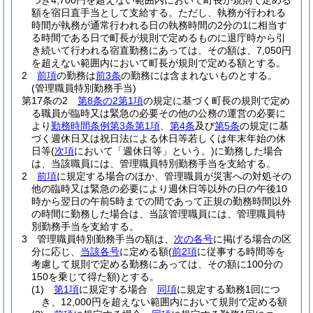
つき4,700円を超えない範囲内において町長が規則で定める
額を宿日直手当として支給する。
ただし、執務が行われる
時間が執務が通常行われる日の執務時間の2分の1に相当す
る時間である日で町長が規則で定めるものに退庁時から引
き続いて行われる宿直勤務にあっては、その額は、7,050円
を超えない範囲内において町長が規則で定める額とする。
2
前項
の勤務は
前3条
の勤務には含まれないものとする。
(管理職員特別勤務手当)
第17条の2
第8条の2第1項
の規定に基づく町長の規則で定め
る職員が臨時又は緊急の必要その他の公務の運営の必要に
より
勤務時間条例第3条第1項
、
第4条
及び
第5条
の規定に基
づく週休日又は祝日法による休日等若しくは年末年始の休
日等
(
次項
において「週休日等」という。)
に勤務した場合
は、当該職員には、管理職員特別勤務手当を支給する。
2
前項
に規定する場合のほか、管理職員が災害への対処その
他の臨時又は緊急の必要により週休日等以外の日の午後10
時から翌日の午前5時までの間であって正規の勤務時間以外
の時間に勤務した場合は、当該管理職員には、管理職員特
別勤務手当を支給する。
3
管理職員特別勤務手当の額は、
次の各号
に掲げる場合の区
分に応じ、
当該各号
に定める額
(
前2項
に従事する時間等を
考慮して規則で定める勤務にあっては、その額に100分の
150を乗じて得た額)
とする。
(1)
第1項
に規定する場合
同項
に規定する勤務1回につ
き、12,000円を超えない範囲内において規則で定める額