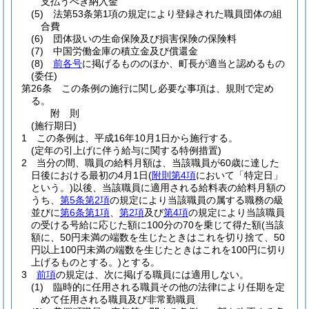
支払うべき納入金
(5)
法第53条第1項の規定により登録された職員団体の組
合費
(6)
団体扱いの生命保険及び損害保険の保険料
(7)
中国労働金庫の積立金及び償還金
(8)
前各号
に掲げるもののほか、町長が適当と認めるもの
(委任)
第26条
この条例の施行に関し必要な事項は、規則で定め
る。
附
則
(施行期日)
1
この条例は、平成16年10月1日から施行する。
(定年の引上げに伴う給与に関する特例措置)
2
当分の間、職員の給料月額は、当該職員が60歳に達した
日後における最初の4月1日
(
附則第4項
において「特定日」
という。)
以後、当該職員に適用される給料表の給料月額の
うち、
第5条第2項
の規定により当該職員の属する職務の級
並びに
第6条第1項
、
第2項
及び
第4項
の規定により当該職員
の受ける号給に応じた額に100分の70を乗じて得た額
(当該
額に、50円未満の端数を生じたときはこれを切り捨て、50
円以上100円未満の端数を生じたときはこれを100円に切り
上げるものとする。)
とする。
3
前項
の規定は、次に掲げる職員には適用しない。
(1)
臨時的に任用される職員その他の法律により任期を定
めて任用される職員及び非常勤職員