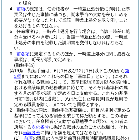
た場合
4
前項
の規定は、任命権者が、一時差止処分後に判明した事
実又は生じた事情に基づき、期末手当の支給を差し止める
必要がなくなったとして当該一時差止処分を取り消すこと
を妨げるものではない。
5
任命権者は、一時差止処分を行う場合は、当該一時差止処
分を受けるべき者に対し、当該一時差止処分の際、一時差
止処分の事由を記載した説明書を交付しなければならな
い。
6
前各項
に規定するもののほか、一時差止処分に関し必要な
事項は、町長が規則で定める。
(勤勉手当)
第19条
勤勉手当は、6月1日及び12月1日
(以下この項から
第
3項
までにおいてこれらの日を「基準日」という。)
にそれ
ぞれ在職する職員に対して、基準日以前6箇月以内の期間に
おける当該職員の勤務成績に応じて、それぞれ基準日の属
する月の町長が規則で定める日に支給する。
これらの基準
日前1箇月以内に退職し、又は死亡した職員
(町長が規則で
定める職員を除く。)
についても同様とする。
2
勤勉手当の額は、勤勉手当基礎額に、町長が規則で定める
基準に従って定める割合を乗じて得た額とする。
この場合
において、任命権者が支給する勤勉手当の額の、その者に
所属する
次の各号
に掲げる職員の区分ごとの総額は、それ
ぞれ
当該各号
に掲げる額を超えてはならない。
(1)
前項
の職員のうち定年前再任用短時間勤務職員以外の