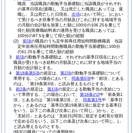
職員 当該職員の勤勉手当基礎額に当該職員がそれぞれ
の基準日現在
(退職し、又は死亡した職員にあっては、退
職し、又は死亡した日現在。
次項
において同じ。)
におい
て受けるべき扶養手当の月額及びこれに対する地域手当
の月額の合計額を加算した額に100分の106.25を乗じて
得た額
(医療職給料表の適用を受ける職員にあっては、
100分の87.5を乗じて得た額)
の総額
(2)
前項
の職員のうち定年前再任用短時間勤務職員 当該
定年前再任用短時間勤務職員の勤勉手当基礎額に100分
の51.25を乗じて得た額の総額
3
前項
の勤勉手当基礎額は、それぞれの基準日現在において
職員が受けるべき給料の月額及びこれに対する地域手当の
月額の合計額とする。
4
第18条第5項
の規定は、
第2項
の勤勉手当基礎額について
準用する。
この場合において、
同条第5項
中「前項」とある
のは、「第19条第3項」と読み替えるものとする。
5
前2条
の規定は、
第1項
の規定による勤勉手当の支給につ
いて準用する。
この場合において、
第18条の2
中「前条第1
項」とあるのは「第19条第1項」と、
同条第1号
中「基準日
から」とあるのは「基準日
(第19条第1項に規定する基準日
をいう。以下この条及び次条において同じ。)
から」と、
「支給日」とあるのは「支給日
(同項に規定する町長が規則
で定める日をいう。以下この条及び次条において同じ。)
」
と読み替えるものとする。
(特定の職員についての適用除外)