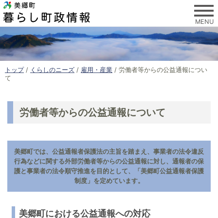
このページの本文へ
MENU
現
トップ
/
くらしのニーズ
/
雇用・産業
/
労働者等からの公益通報につい
在
て
の
位
置
労働者等からの公益通報について
：
美郷町では、公益通報者保護法の主旨を踏まえ、事業者の法令違反
行為などに関する外部労働者等からの公益通報に対し、通報者の保
護と事業者の法令順守推進を目的として、「美郷町公益通報者保護
制度」を定めています。
美郷町における公益通報への対応