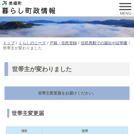
このページの本文へ
MENU
現
トップ
/
くらしのニーズ
/
戸籍・住民登録
/
住民異動での届出や証明書
/
在
世帯主が変わりました
の
位
置
世帯主が変わりました
：
世帯主変更届をお届けください。
世帯主変更届
項目
説明