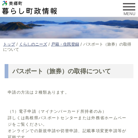
このページの本文へ
MENU
現
トップ
/
くらしのニーズ
/
戸籍・住民登録
/
パスポート（旅券）の取得
在
について
の
位
置
パスポート（旅券）の取得について
：
申請の方法は２種類あります。
（1）電子申請（マイナンバーカード所持者のみ）
詳しくは島根県パスポートセンターまたは外務省ホームペー
ジをご覧ください。
オンラインでの新規申請や切替申請、記載事項変更申請等が
可能です。