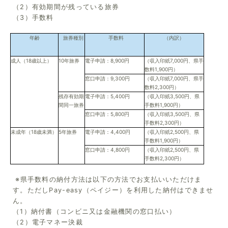
（2）有効期間が残っている旅券
（3）手数料
年齢
旅券種別
手数料
（内訳）
成人（18歳以上）
10年旅券
電子申請：8,900円
（収入印紙7,000円、県手
数料1,900円）
窓口申請：9,300円
（収入印紙7,000円、県手
数料2,300円）
残存有効期
電子申請：5,400円
（収入印紙3,500円、県
間同一旅券
手数料1,900円）
窓口申請：5,800円
（収入印紙3,500円、県
手数料2,300円）
未成年（18歳未満）
5年旅券
電子申請：4,400円
（収入印紙2,500円、県
手数料1,900円）
窓口申請：4,800円
（収入印紙2,500円、県
手数料2,300円）
※県手数料の納付方法は以下の方法でお支払いいただけま
す。ただしPay-easy（ペイジー）を利用した納付はできませ
ん。
（1）納付書（コンビニ又は金融機関の窓口払い）
（2）電子マネー決裁