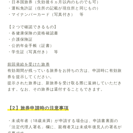
・日本国旅券（失効後６ヵ月以内のものでも可）
・運転免許証（住所の記載が現住所と同じもの）
・マイナンバーカード（写真付き） 等
【２つで確認できるもの】
・各健康保険の資格確認書
・介護保険証
・公的年金手帳（証書）
・学生証（写真付き） 等
前回発給を受けた旅券
有効期間が残っている旅券をお持ちの方は、申請時に有効旅
券を提示してください。
提示された旅券は、新旅券を受け取る際に返納していただき
ます。なお、その旅券は還付することもできます。
【2】旅券申請時の注意事項
・未成年者（18歳未満）が申請する場合は、申請書裏面の
「法定代理人署名」欄に、親権者又は未成年後見人の署名が