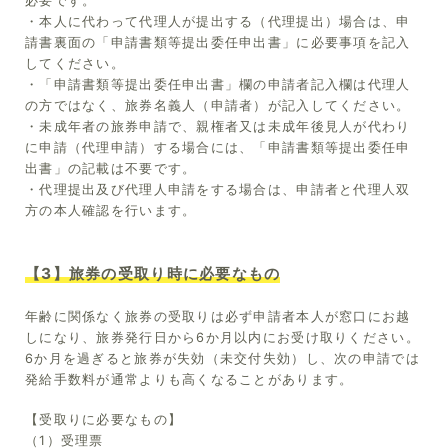
必要です。
・本人に代わって代理人が提出する（代理提出）場合は、申
請書裏面の「申請書類等提出委任申出書」に必要事項を記入
してください。
・「申請書類等提出委任申出書」欄の申請者記入欄は代理人
の方ではなく、旅券名義人（申請者）が記入してください。
・未成年者の旅券申請で、親権者又は未成年後見人が代わり
に申請（代理申請）する場合には、「申請書類等提出委任申
出書」の記載は不要です。
・代理提出及び代理人申請をする場合は、申請者と代理人双
方の本人確認を行います。
【3】旅券の受取り時に必要なもの
年齢に関係なく旅券の受取りは必ず申請者本人が窓口にお越
しになり、旅券発行日から6か月以内にお受け取りください。
6か月を過ぎると旅券が失効（未交付失効）し、次の申請では
発給手数料が通常よりも高くなることがあります。
【受取りに必要なもの】
（1）受理票