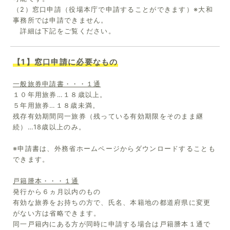
（2）窓口申請（役場本庁で申請することができます）※大和
事務所では申請できません。
詳細は下記をご覧ください。
【1】窓口申請に必要なもの
一般旅券申請書・・・１通
１０年用旅券…１８歳以上。
５年用旅券…１８歳未満。
残存有効期間同一旅券（残っている有効期限をそのまま継
続）…18歳以上のみ。
※申請書は、外務省ホームページからダウンロードすることも
できます。
戸籍謄本・・・１通
発行から６ヵ月以内のもの
有効な旅券をお持ちの方で、氏名、本籍地の都道府県に変更
がない方は省略できます。
同一戸籍内にある方が同時に申請する場合は戸籍謄本１通で