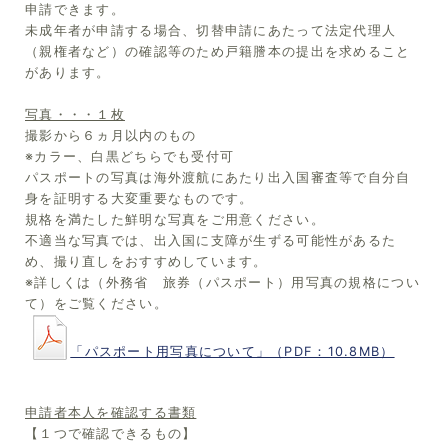
申請できます。
未成年者が申請する場合、切替申請にあたって法定代理人
（親権者など）の確認等のため戸籍謄本の提出を求めること
があります。
写真・・・１枚
撮影から６ヵ月以内のもの
※カラー、白黒どちらでも受付可
パスポートの写真は海外渡航にあたり出入国審査等で自分自
身を証明する大変重要なものです。
規格を満たした鮮明な写真をご用意ください。
不適当な写真では、出入国に支障が生ずる可能性があるた
め、撮り直しをおすすめしています。
※詳しくは（外務省 旅券（パスポート）用写真の規格につい
て）をご覧ください。
「パスポート用写真について」（PDF：10.8MB）
申請者本人を確認する書類
【１つで確認できるもの】