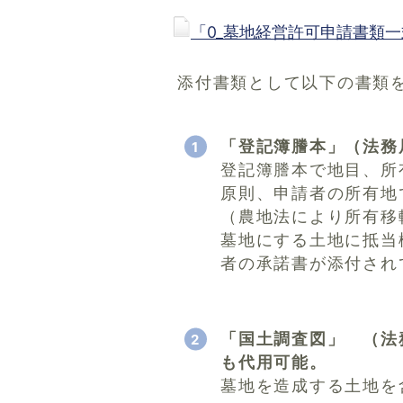
「0_墓地経営許可申請書類一式
添付書類として以下の書類
「登記簿謄本」（法務
登記簿謄本で地目、所
原則、申請者の所有地
（農地法により所有移
墓地にする土地に抵当
者の承諾書が添付され
「国土調査図」 （法
も代用可能。
墓地を造成する土地を