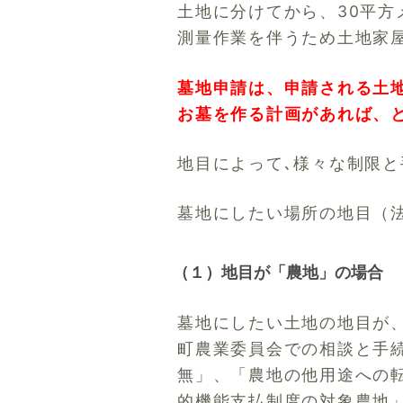
土地に分けてから、30平
測量作業を伴うため土地家
墓地申請は、申請される土
お墓を作る計画があれば、
地目によって､様々な制限
墓地にしたい場所の地目（
（１）地目が「農地」の場合
墓地にしたい土地の地目が
町農業委員会での相談と手
無」、「農地の他用途への
的機能支払制度の対象農地