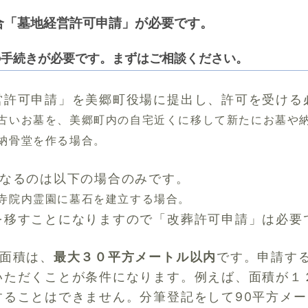
合「墓地経営許可申請」が必要です。
の手続きが必要です。まずはご相談ください。
営許可申請」を美郷町役場に提出し、許可を受ける
古いお墓を、美郷町内の自宅近くに移して新たに
お墓や
納骨堂を作る場合。
になるのは以下の場合のみです。
寺院内霊園に墓石を建立する場合。
を移すことになりますので「改葬許可申請」は必要
地面積は、
最大３０平方メートル以内
です。申請す
いただくことが条件になります。例えば、面積が１
することはできません。分筆登記をして90平方メ