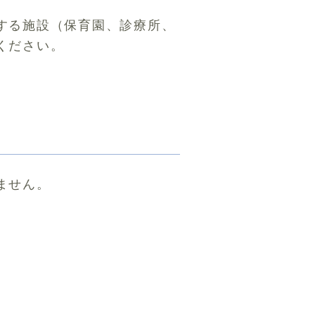
する施設（保育園、診療所、
ください。
。
ません。