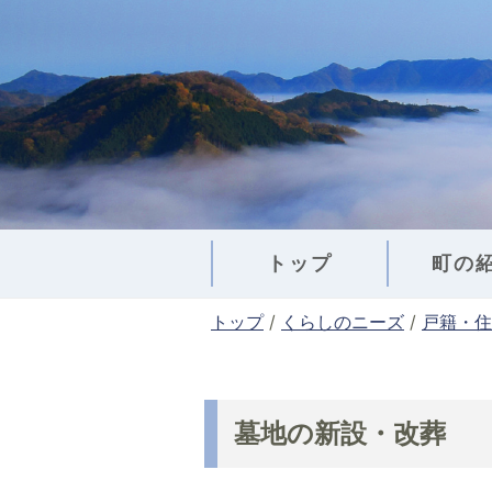
このページの本文へ
トップ
町の
現
トップ
/
くらしのニーズ
/
戸籍・住
在
の
位
置
墓地の新設・改葬
：