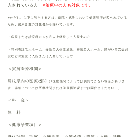
入されている方
※治療中の方も対象です。
※ただし、以下に該当する方は、病院・施設において健康管理が図られている
ため、健康診査の対象者から除いています。
・病院または診療所に６か月以上継続して入院中の方
・特別養護老人ホーム、介護老人保健施設、養護老人ホーム、障がい者支援施
設などの施設に入所または
入居している方
＜実施医療機関＞
島根県内の医療機関
（※医療機関によっては実施できない場合がありま
す。詳細については医療機関または健康福祉課までお問合せください。）
＜料 金＞
無 料
＜健康診査項目＞
身体計測、診察、血圧測定、血液検査（脂質・血糖・肝機