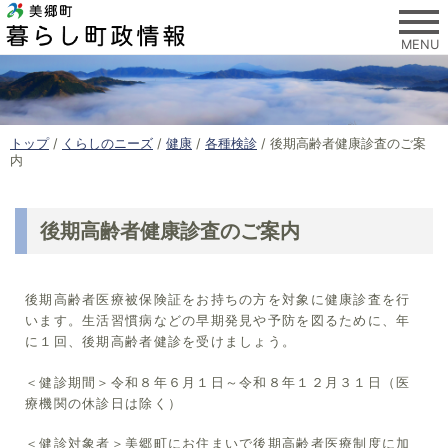
このページの本文へ
MENU
現
トップ
/
くらしのニーズ
/
健康
/
各種検診
/
後期高齢者健康診査のご案
在
内
の
位
置
後期高齢者健康診査のご案内
：
後期高齢者医療被保険証をお持ちの方を対象に健康診査を行
います。生活習慣病などの早期発見や予防を図るために、年
に１回、後期高齢者健診を受けましょう。
＜健診期間＞令和８年６月１日～令和８年１２月３１日（医
療機関の休診日は除く）
＜健診対象者＞美郷町にお住まいで後期高齢者医療制度に加