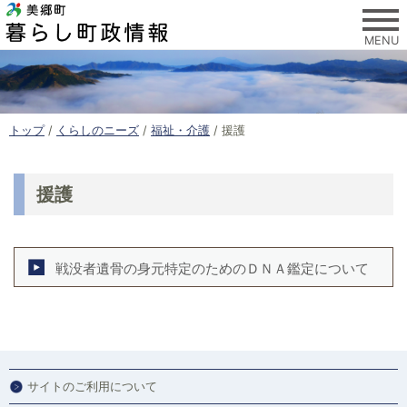
このページの本文へ
MENU
現
トップ
/
くらしのニーズ
/
福祉・介護
/
援護
在
の
位
援護
置
：
戦没者遺骨の身元特定のためのＤＮＡ鑑定について
サイトのご利用について