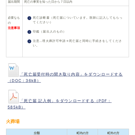
届出期間
死亡の事実を知った日から７日以内
必要なも
死亡診断書（死亡届についています。医師に記入してもらっ
てください）
の
注意事項
印鑑（届出人のもの）
注意…埋火葬許可申請→死亡届と同時に手続きをしてくださ
い。
「死亡届受付時の聞き取り内容」をダウンロードする
（DOC：36kB）
「死亡届 記入例」をダウンロードする（PDF：
585kB）
火葬場
分類
町内の方
町外の方