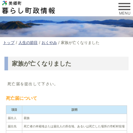
このページの本文へ
MENU
現
トップ
/
人生の節目
/
おくやみ
/
家族が亡くなりました
在
の
位
家族が亡くなりました
置
：
死亡届を提出して下さい。
死亡届について
項目
説明
届出人
親族
届出先
死亡者の本籍地または届出人の所在地、あるいは死亡した場所の市町村役場