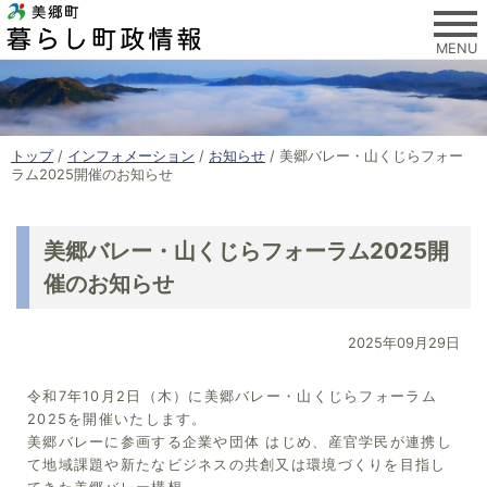
このページの本文へ
MENU
現
トップ
/
インフォメーション
/
お知らせ
/
美郷バレー・山くじらフォー
在
ラム2025開催のお知らせ
の
位
置
美郷バレー・山くじらフォーラム2025開
：
催のお知らせ
2025年09月29日
令和7年10月2日（木）に美郷バレー・山くじらフォーラム
2025を開催いたします。
美郷バレーに参画する企業や団体 はじめ、産官学民が連携し
て地域課題や新たなビジネスの共創又は環境づくりを目指し