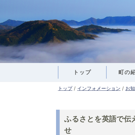
このページの本文へ
トップ
町の
現
トップ
/
インフォメーション
/
お知
在
の
位
置
ふるさとを英語で伝
：
せ