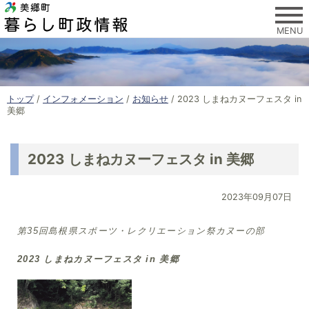
このページの本文へ
MENU
現
トップ
/
インフォメーション
/
お知らせ
/
2023 しまねカヌーフェスタ in
在
美郷
の
位
置
2023 しまねカヌーフェスタ in 美郷
：
2023年09月07日
第35回島根県スポーツ・レクリエーション祭カヌーの部
2023 しまねカヌーフェスタ in 美郷