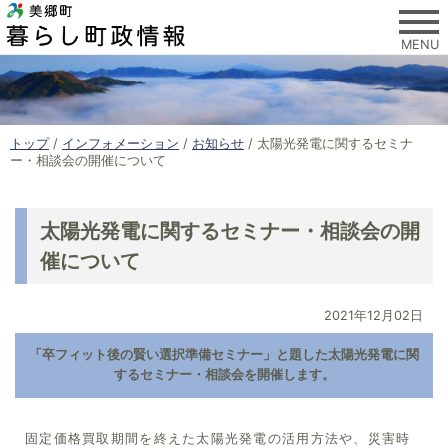
このページの本文へ
MENU
現
トップ
/
インフォメーション
/
お知らせ
/
太陽光発電に関するセミナ
在
ー・相談会の開催について
の
位
置
太陽光発電に関するセミナー・相談会の開
：
催について
2021年12月02日
「卒フィット後の賢い選択準備セミナー」と題した太陽光発電に関
するセミナー・相談会を開催します。
固定価格買取期間を終えた太陽光発電の活用方法や、災害時