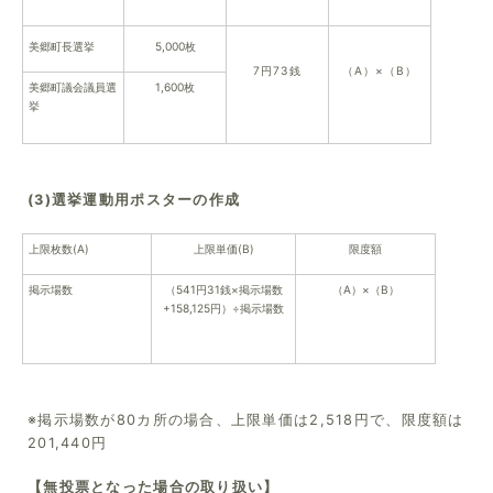
美郷町長選挙
5,000枚
7円73銭
（A）×（B）
美郷町議会議員選
1,600枚
挙
(3)選挙運動用ポスターの作成
上限枚数(A)
上限単価(B)
限度額
掲示場数
（541円31銭×掲示場数
（A）×（B）
+158,125円）÷掲示場数
※掲示場数が80カ所の場合、上限単価は2,518円で、限度額は
201,440円
【無投票となった場合の取り扱い】