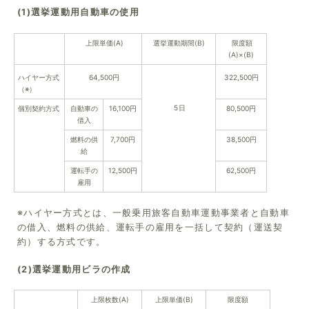
(1)選挙運動用自動車の使用
上限単価(A)
選挙運動期間(B)
限度額
(A)×(B)
ハイヤー方式
64,500円
322,500円
（※）
5日
個別契約方式
自動車の
16,100円
80,500円
借入
燃料の供
7,700円
38,500円
給
運転手の
12,500円
62,500円
雇用
※ハイヤー方式とは、一般乗用旅客自動車運動事業者と自動車
の借入、燃料の供給、運転手の雇用を一括して契約（運送契
約）する方式です。
(2)選挙運動用ビラの作成
上限枚数(A)
上限単価(B)
限度額