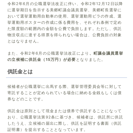
令和2年6月の公職選挙法改正に伴い、令和2年12月12日以降
に選挙期日を告示する美郷町議会議員選挙、美郷町長選挙に
おいて選挙運動用自動車の使用、選挙運動用ビラの作成、選
挙運動用ポスターの作成に係る費用を、それぞれ条例で定め
た限度額の範囲内の金額を公費で負担します。ただし、供託
物没収点に達する得票を得られない場合は、公費負担の対象
とはなりません。
また、令和2年6月の公職選挙法改正により
、町議会議員選挙
の立候補に供託金（15万円）が必要
となりました。
供託金とは
候補者が公職選挙に出馬する際、選挙管理委員会等に対して
寄託することが定められている場合に納める金銭もしくは債
券などのことです。
供託金は原則として現金または債券で供託することになって
おり、公職選挙法第92条に基づき、候補者は、供託所に供託
したうえ、立候補の届出に際し、供託を証明する書面（供託
証明書）を提出することとなっています。