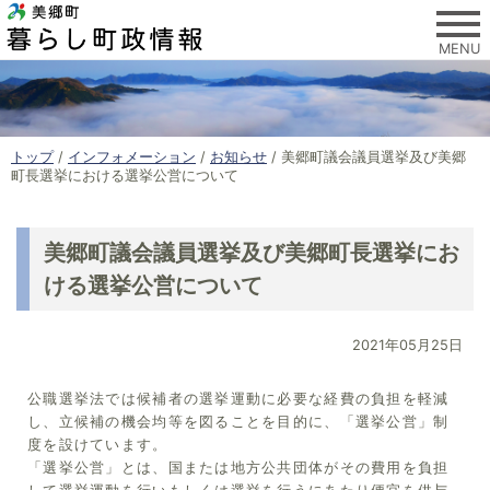
このページの本文へ
MENU
現
トップ
/
インフォメーション
/
お知らせ
/
美郷町議会議員選挙及び美郷
在
町長選挙における選挙公営について
の
位
置
美郷町議会議員選挙及び美郷町長選挙にお
：
ける選挙公営について
2021年05月25日
公職選挙法では候補者の選挙運動に必要な経費の負担を軽減
し、立候補の機会均等を図ることを目的に、「選挙公営」制
度を設けています。
「選挙公営」とは、国または地方公共団体がその費用を負担