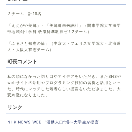
３チーム、計16名
「ええがや美郷」・「美郷町未来設計」（関東学院大学法学
部地域創生学科 牧瀬稔準教授ゼミ2チーム）
「ふるさと知恵の輪」（中京大・フェリス女学院大・北海道
大・大阪大有志チーム）
町長コメント
私の頭になかった切り口やアイデアをいただき、またSNSや
webサイトの活用やプログラミング技術の習得と活用といっ
た、時代にマッチした若者らしい提言をいただきました。大
変刺激になりました。
リンク
NHK NEWS WEB “活動人口”増へ大学生が提言