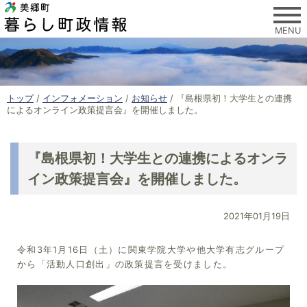
このページの本文へ
MENU
現
トップ
/
インフォメーション
/
お知らせ
/
『島根県初！大学生との連携
在
によるオンライン政策提言会』を開催しました。
の
位
置
『島根県初！大学生との連携によるオンラ
：
イン政策提言会』を開催しました。
2021年01月19日
令和3年1月16日（土）に関東学院大学や他大学有志グループ
から「活動人口創出」の政策提言を受けました。