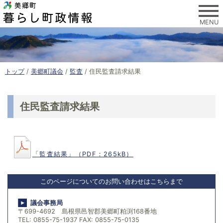
このページの本文へ
MENU
現
トップ
/
美郷町議会
/
監査
/
住民監査請求結果
在
の
位
住民監査請求結果
置
：
「監査結果」（PDF：265kB）
このページについてのお問い合わせはこちらまで
議会事務局
〒699-4692 島根県邑智郡美郷町粕渕168番地
TEL: 0855-75-1937 FAX: 0855-75-0135