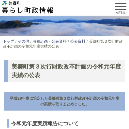
このページの本文へ
MENU
現
トップ
/
その他
/
各種計画・公表資料
/
公表資料
/
美郷町第３次行財政
在
改革計画の令和元年度実績の公表
の
位
置
美郷町第３次行財政改革計画の令和元年度
：
実績の公表
平成29年度に策定した美郷町第３次行財政改革計画の令和元年度
の実績を取りまとめました。
令和元年度実績報告について