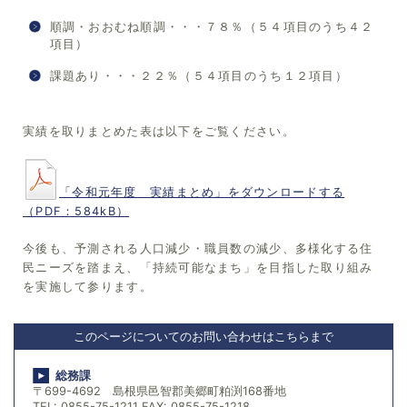
順調・おおむね順調・・・７８％（５４項目のうち４２
項目）
課題あり・・・２２％（５４項目のうち１２項目）
実績を取りまとめた表は以下をご覧ください。
「令和元年度 実績まとめ」をダウンロードする
（PDF：584kB）
今後も、予測される人口減少・職員数の減少、多様化する住
民ニーズを踏まえ、「持続可能なまち」を目指した取り組み
を実施して参ります。
このページについてのお問い合わせはこちらまで
総務課
〒699-4692 島根県邑智郡美郷町粕渕168番地
TEL: 0855-75-1211 FAX: 0855-75-1218