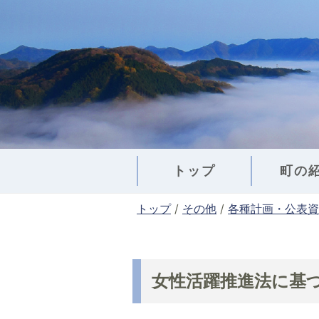
このページの本文へ
トップ
町の
現
トップ
/
その他
/
各種計画・公表資
在
の
位
置
女性活躍推進法に基
：