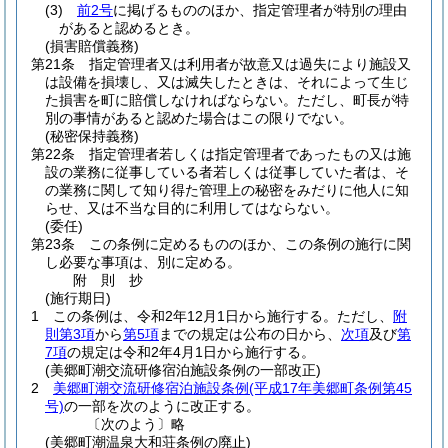
(3)
前2号
に掲げるもののほか、指定管理者が特別の理由
があると認めるとき。
(損害賠償義務)
第21条
指定管理者又は利用者が故意又は過失により施設又
は設備を損壊し、又は滅失したときは、それによって生じ
た損害を町に賠償しなければならない。
ただし、町長が特
別の事情があると認めた場合はこの限りでない。
(秘密保持義務)
第22条
指定管理者若しくは指定管理者であったもの又は施
設の業務に従事している者若しくは従事していた者は、そ
の業務に関して知り得た管理上の秘密をみだりに他人に知
らせ、又は不当な目的に利用してはならない。
(委任)
第23条
この条例に定めるもののほか、この条例の施行に関
し必要な事項は、別に定める。
附
則
抄
(施行期日)
1
この条例は、令和2年12月1日から施行する。
ただし、
附
則第3項
から
第5項
までの規定は公布の日から、
次項
及び
第
7項
の規定は令和2年4月1日から施行する。
(美郷町潮交流研修宿泊施設条例の一部改正)
2
美郷町潮交流研修宿泊施設条例
(平成17年美郷町条例第45
号)
の一部を次のように改正する。
〔次のよう〕略
(美郷町潮温泉大和荘条例の廃止)