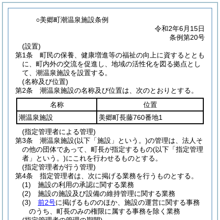
○美郷町潮温泉施設条例
令和2年6月15日
条例第20号
(設置)
第1条
町民の保養、健康増進等の福祉の向上に資するととも
に、町内外の交流を促進し、地域の活性化を図る拠点とし
て、潮温泉施設を設置する。
(名称及び位置)
第2条
潮温泉施設の名称及び位置は、次のとおりとする。
名称
位置
潮温泉施設
美郷町長藤760番地1
(指定管理者による管理)
第3条
潮温泉施設
(以下「施設」という。)
の管理は、法人そ
の他の団体であって、町長が指定するもの
(以下「指定管理
者」という。)
にこれを行わせるものとする。
(指定管理者が行う管理)
第4条
指定管理者は、次に掲げる業務を行うものとする。
(1)
施設の利用の承認に関する業務
(2)
施設の施設及び設備の維持管理に関する業務
(3)
前2号
に掲げるもののほか、施設の運営に関する事務
のうち、町長のみの権限に属する事務を除く業務