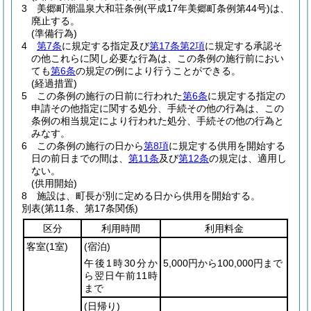
3
美郷町潮温泉大和荘条例
(平成17年美郷町条例第44号)
は、
廃止する。
(準備行為)
4
第7条
に規定する指定及び
第17条第2項
に規定する承認そ
の他これらに関し必要な行為は、この条例の施行前におい
ても
第6条
の規定の例により行うことができる。
(経過措置)
5
この条例の施行の日前に行われた
第6条
に規定する指定の
申請その他指定に関する処分、手続その他の行為は、この
条例の相当規定により行われた処分、手続その他の行為と
みなす。
6
この条例の施行の日から
第8項
に規定する供用を開始する
日の前日までの間は、
第11条
及び
第12条
の規定は、適用し
ない。
(供用開始)
8
施設は、町長が別に定める日から供用を開始する。
別表
(第11条、第17条関係)
区分
利用時間
利用料金
客室
(1室)
(宿泊)
午後1時30分か
5,000円から100,000円まで
ら翌日午前11時
まで
(日帰り)