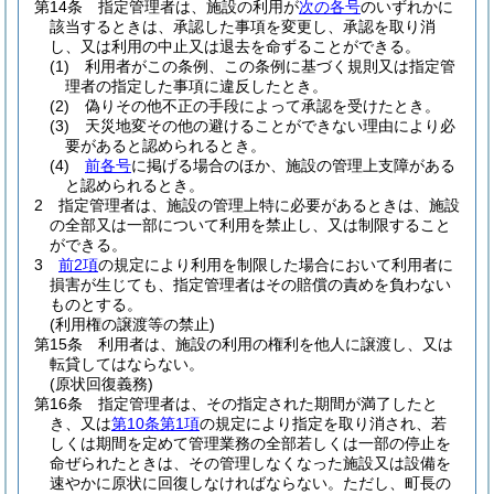
第14条
指定管理者は、施設の利用が
次の各号
のいずれかに
該当するときは、承認した事項を変更し、承認を取り消
し、又は利用の中止又は退去を命ずることができる。
(1)
利用者がこの条例、この条例に基づく規則又は指定管
理者の指定した事項に違反したとき。
(2)
偽りその他不正の手段によって承認を受けたとき。
(3)
天災地変その他の避けることができない理由により必
要があると認められるとき。
(4)
前各号
に掲げる場合のほか、施設の管理上支障がある
と認められるとき。
2
指定管理者は、施設の管理上特に必要があるときは、施設
の全部又は一部について利用を禁止し、又は制限すること
ができる。
3
前2項
の規定により利用を制限した場合において利用者に
損害が生じても、指定管理者はその賠償の責めを負わない
ものとする。
(利用権の譲渡等の禁止)
第15条
利用者は、施設の利用の権利を他人に譲渡し、又は
転貸してはならない。
(原状回復義務)
第16条
指定管理者は、その指定された期間が満了したと
き、又は
第10条第1項
の規定により指定を取り消され、若
しくは期間を定めて管理業務の全部若しくは一部の停止を
命ぜられたときは、その管理しなくなった施設又は設備を
速やかに原状に回復しなければならない。
ただし、町長の