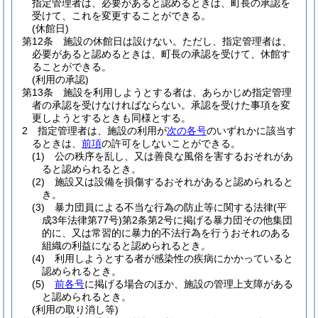
指定管理者は、必要があると認めるときは、町長の承認を
受けて、これを変更することができる。
(休館日)
第12条
施設の休館日は設けない。
ただし、指定管理者は、
必要があると認めるときは、町長の承認を受けて、休館す
ることができる。
(利用の承認)
第13条
施設を利用しようとする者は、あらかじめ指定管理
者の承認を受けなければならない。
承認を受けた事項を変
更しようとするときも同様とする。
2
指定管理者は、施設の利用が
次の各号
のいずれかに該当す
るときは、
前項
の許可をしないことができる。
(1)
公の秩序を乱し、又は善良な風俗を害するおそれがあ
ると認められるとき。
(2)
施設又は設備を損傷するおそれがあると認められると
き。
(3)
暴力団員による不当な行為の防止等に関する法律
(平
成3年法律第77号)
第2条第2号に掲げる暴力団その他集団
的に、又は常習的に暴力的不法行為を行うおそれのある
組織の利益になると認められるとき。
(4)
利用しようとする者が感染性の疾病にかかっていると
認められるとき。
(5)
前各号
に掲げる場合のほか、施設の管理上支障がある
と認められるとき。
(利用の取り消し等)