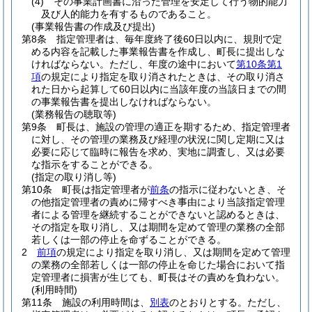
(4)
その事業計画書に沿った管理を安定して行う物的能力
及び人的能力を有するものであること。
(事業報告書の作成及び提出)
第8条
指定管理者は、毎年度終了後60日以内に、規則で定
める内容を記載した事業報告書を作成し、町長に提出しな
ければならない。
ただし、年度の途中において
第10条第1
項
の規定により指定を取り消されたときは、その取り消さ
れた日から起算して60日以内に当該年度の当該日までの間
の事業報告書を提出しなければならない。
(業務報告の聴取等)
第9条
町長は、施設の管理の適正を期するため、指定管理者
に対し、その管理の業務及び経理の状況に関し定期に又は
必要に応じて臨時に報告を求め、実地に調査し、又は必要
な指示をすることができる。
(指定の取り消し等)
第10条
町長は指定管理者が
前条
の指示に従わないとき、そ
の他指定管理者の責めに帰すべき事由により当該指定管理
者による管理を継続することができないと認めるときは、
その指定を取り消し、又は期間を定めて管理の業務の全部
若しくは一部の停止を命ずることができる。
2
前項
の規定により指定を取り消し、又は期間を定めて管理
の業務の全部若しくは一部の停止を命じた場合において指
定管理者に損害が生じても、町長はその責めを負わない。
(利用時間)
第11条
施設の利用時間は、
別表
のとおりとする。
ただし、