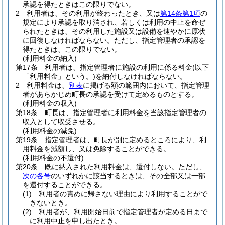
承認を得たときはこの限りでない。
2
利用者は、その利用が終わったとき、又は
第14条第1項
の
規定により承認を取り消され、若しくは利用の中止を命ぜ
られたときは、その利用した施設又は設備を速やかに原状
に回復しなければならない。
ただし、指定管理者の承認を
得たときは、この限りでない。
(利用料金の納入)
第17条
利用者は、指定管理者に施設の利用に係る料金
(以下
「利用料金」という。)
を納付しなければならない。
2
利用料金は、
別表
に掲げる額の範囲内において、指定管理
者があらかじめ町長の承認を受けて定めるものとする。
(利用料金の収入)
第18条
町長は、指定管理者に利用料金を当該指定管理者の
収入として収受させる。
(利用料金の減免)
第19条
指定管理者は、町長が別に定めるところにより、利
用料金を減額し、又は免除することができる。
(利用料金の不還付)
第20条
既に納入された利用料金は、還付しない。
ただし、
次の各号
のいずれかに該当するときは、その全部又は一部
を還付することができる。
(1)
利用者の責めに帰さない理由により利用することがで
きないとき。
(2)
利用者が、利用開始日前で指定管理者が定める日まで
に利用中止を申し出たとき。