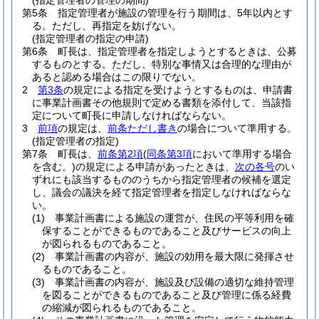
(指定管理者の管理の期間)
第5条
指定管理者が施設の管理を行う期間は、5年以内とす
る。
ただし、再指定を妨げない。
(指定管理者の指定の申請)
第6条
町長は、指定管理者を指定しようとするときは、公募
するものとする。
ただし、特別な事情又は合理的な理由が
あると認める場合はこの限りでない。
2
第3条
の規定による指定を受けようとするものは、申請書
に事業計画書その他規則で定める書類を添付して、当該指
定について町長に申請しなければならない。
3
前項
の規定は、
前条ただし書き
の場合について準用する。
(指定管理者の指定)
第7条
町長は、
前条第2項
(
同条第3項
において準用する場合
を含む。)
の規定による申請があったときは、
次の各号
のい
ずれにも該当するもののうちから指定管理者の候補を選定
し、議会の議決を経て指定管理者を指定しなければならな
い。
(1)
事業計画書による施設の運営が、住民の平等利用を確
保することができるものであること及びサービスの向上
が図られるものであること。
(2)
事業計画書の内容が、施設の効用を最大限に発揮させ
るものであること。
(3)
事業計画書の内容が、施設及び設備の適切な維持管理
を図ることができるものであること及び管理に係る経費
の縮減が図られるものであること。