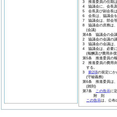
3
推進委員の任期は
4
協議会に、会長及
5
会長及び副会長
6
会長は、協議会
7
協議会は、部会
8
協議会の庶務は
(会議)
第4条
協議会の会議
2
協議会の会議の
3
協議会の会議は
4
協議会は、必要
(報酬及び費用弁償
第5条
推進委員の
2
推進委員の費用
する。
3
前2項
の規定にか
(守秘義務)
第6条
推進委員は
(雑則)
第7条
この告示
に
附
則
この告示
は、公布