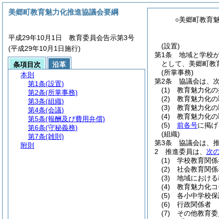
美郷町教育魅力化推進協議会要綱
○美郷町教育
平成29年10月1日 教育委員会告示第3号
(設置)
(平成29年10月1日施行)
第1条
地域と学校
として、美郷町教
条項目次
沿革
(所掌事務)
本則
第2条
協議会は、
第1条
(設置)
(1)
教育魅力化の
第2条
(所掌事務)
(2)
教育魅力化の
第3条
(組織)
(3)
教育魅力化の
第4条
(会議)
(4)
教育魅力化の
第5条
(報酬及び費用弁償)
(5)
前各号
に掲げ
第6条
(守秘義務)
(組織)
第7条
(雑則)
第3条
協議会は、推
附則
2
推進委員は、
次
(1)
学校教育関係
(2)
社会教育関係
(3)
地域における
(4)
教育魅力化コ
(5)
各小中学校保
(6)
行政関係者
(7)
その他教育委