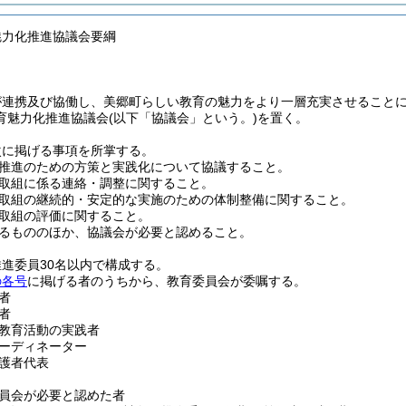
魅力化推進協議会要綱
が連携及び協働し、美郷町らしい教育の魅力をより一層充実させること
育魅力化推進協議会
(以下「協議会」という。)
を置く。
次に掲げる事項を所掌する。
推進のための方策と実践化について協議すること。
取組に係る連絡・調整に関すること。
取組の継続的・安定的な実施のための体制整備に関すること。
取組の評価に関すること。
るもののほか、協議会が必要と認めること。
進委員30名以内で構成する。
の各号
に掲げる者のうちから、教育委員会が委嘱する。
者
者
教育活動の実践者
ーディネーター
護者代表
員会が必要と認めた者