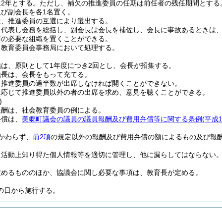
2年とする。
ただし、補欠の推進委員の任期は前任者の残任期間とする
び副会長を各1名置く。
は、推進委員の互選により選出する。
を代表し会務を総括し、副会長は会長を補佐し、会長に事故あるときは
等の必要な組織を置くことができる。
、教育委員会事務局において処理する。
は、原則として1年度につき2回とし、会長が招集する。
議長は、会長をもって充てる。
、推進委員の過半数が出席しなければ開くことができない。
に応じて推進委員以外の者の出席を求め、意見を聴くことができる。
)
報酬は、社会教育委員の例による。
弁償は、
美郷町議会の議員の議員報酬及び費用弁償等に関する条例
(平成
かわらず、
前2項
の規定以外の報酬及び費用弁償の額によるもの及び報
、活動上知り得た個人情報等を適切に管理し、他に漏らしてはならない
定めるもののほか、協議会に関し必要な事項は、教育長が定める。
の日から施行する。