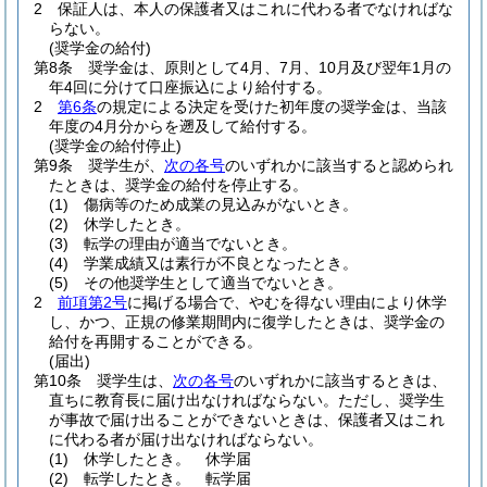
2
保証人は、本人の保護者又はこれに代わる者でなければな
らない。
(奨学金の給付)
第8条
奨学金は、原則として4月、7月、10月及び翌年1月の
年4回に分けて口座振込により給付する。
2
第6条
の規定による決定を受けた初年度の奨学金は、当該
年度の4月分からを遡及して給付する。
(奨学金の給付停止)
第9条
奨学生が、
次の各号
のいずれかに該当すると認められ
たときは、奨学金の給付を停止する。
(1)
傷病等のため成業の見込みがないとき。
(2)
休学したとき。
(3)
転学の理由が適当でないとき。
(4)
学業成績又は素行が不良となったとき。
(5)
その他奨学生として適当でないとき。
2
前項第2号
に掲げる場合で、やむを得ない理由により休学
し、かつ、正規の修業期間内に復学したときは、奨学金の
給付を再開することができる。
(届出)
第10条
奨学生は、
次の各号
のいずれかに該当するときは、
直ちに教育長に届け出なければならない。
ただし、奨学生
が事故で届け出ることができないときは、保護者又はこれ
に代わる者が届け出なければならない。
(1)
休学したとき。 休学届
(2)
転学したとき。 転学届