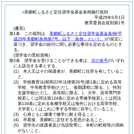
○美郷町ふるさと定住奨学金基金条例施行規則
平成29年5月1日
教育委員会規則第1号
(趣旨)
第1条
この規則は、
美郷町ふるさと定住奨学金基金条例
(平
成29年美郷町条例第7号。以下「条例」という。)
の規定に
基づき、奨学金の給付に関し必要な事項を定めるものとす
る。
(奨学金の受給資格)
第2条
奨学金を受けることができる者は、
次の各号
のいずれ
にも該当する者とする。
(1)
本人又はその保護者が、美郷町に住所を有しているこ
と。
(2)
学校教育法
(昭和22年法律第26号)
第1条に定める高等
学校、中等教育学校
(ただし、後期課程に限る。)
、特別
支援学校
(ただし、高等部に限る。)
、大学、高等専門学
校若しくは同法第124条に定める専修学校若しくは同法
第134条に定める各種学校又は海外における高等学校、
大学若しくはこれに準ずる学校に在学していること。
(3)
心身ともに健康で修学に耐え得ること。
(4)
卒業後、美郷町に定住する意思があること。
(5)
奨学生の保護者及び当該世帯に、本町の町税等の滞納
がないこと。