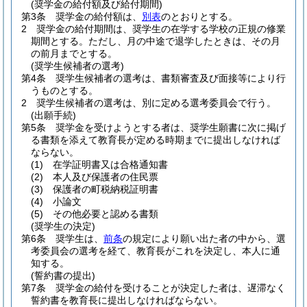
(奨学金の給付額及び給付期間)
第3条
奨学金の給付額は、
別表
のとおりとする。
2
奨学金の給付期間は、奨学生の在学する学校の正規の修業
期間とする。
ただし、月の中途で退学したときは、その月
の前月までとする。
(奨学生候補者の選考)
第4条
奨学生候補者の選考は、書類審査及び面接等により行
うものとする。
2
奨学生候補者の選考は、別に定める選考委員会で行う。
(出願手続)
第5条
奨学金を受けようとする者は、奨学生願書に次に掲げ
る書類を添えて教育長が定める時期までに提出しなければ
ならない。
(1)
在学証明書又は合格通知書
(2)
本人及び保護者の住民票
(3)
保護者の町税納税証明書
(4)
小論文
(5)
その他必要と認める書類
(奨学生の決定)
第6条
奨学生は、
前条
の規定により願い出た者の中から、選
考委員会の選考を経て、教育長がこれを決定し、本人に通
知する。
(誓約書の提出)
第7条
奨学金の給付を受けることが決定した者は、遅滞なく
誓約書を教育長に提出しなければならない。