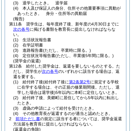
(3)
退学したとき。 退学届
(4)
本人及び保証人の身分、住所その他重要事項に異動が
あったとき。 身分・住所等の異動届
(報告)
第11条
奨学生は、毎年度終了後、新年度の4月30日までに
次の各号
に掲げる書類を教育長に提出しなければならな
い。
(1)
生活状況報告書
(2)
在学証明書
(3)
進路報告書
(ただし、卒業時に限る。)
(4)
定住状況等報告書
(ただし、卒業後5年間に限る。)
(奨学金の返還)
第12条
給付した奨学金は、返還を要しないものとする。
た
だし、奨学生が
次の各号
のいずれかに該当する場合は、返
還を要する。
(1)
給付終了後
(給付終了後に
第2条第2号
に規定する学校
に在学する場合は、その正規の修業期間後。ただし、退
学した場合は退学後)
5年以内に本町に定住しないとき。
(2)
給付終了後、美郷町に居住してから5年以内に転出し
たとき。
(3)
虚偽の申請によって給付を受けたとき。
(4)
その他教育長が返還するのが適当と認めたとき。
2
前項ただし書
の規定に該当する者については、奨学金返還
方法届を教育長に提出しなければならない。
(返還金の免除)