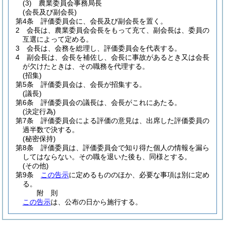
(3)
農業委員会事務局長
(会長及び副会長)
第4条
評価委員会に、会長及び副会長を置く。
2
会長は、農業委員会会長をもって充て、副会長は、委員の
互選によって定める。
3
会長は、会務を総理し、評価委員会を代表する。
4
副会長は、会長を補佐し、会長に事故があるとき又は会長
が欠けたときは、その職務を代理する。
(招集)
第5条
評価委員会は、会長が招集する。
(議長)
第6条
評価委員会の議長は、会長がこれにあたる。
(決定行為)
第7条
評価委員会による評価の意見は、出席した評価委員の
過半数で決する。
(秘密保持)
第8条
評価委員は、評価委員会で知り得た個人の情報を漏ら
してはならない。
その職を退いた後も、同様とする。
(その他)
第9条
この告示
に定めるもののほか、必要な事項は別に定め
る。
附
則
この告示
は、公布の日から施行する。