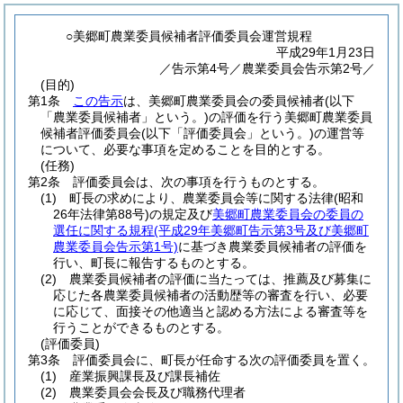
○美郷町農業委員候補者評価委員会運営規程
平成29年1月23日
／告示第4号／農業委員会告示第2号／
(目的)
第1条
この告示
は、美郷町農業委員会の委員候補者
(以下
「農業委員候補者」という。)
の評価を行う美郷町農業委員
候補者評価委員会
(以下「評価委員会」という。)
の運営等
について、必要な事項を定めることを目的とする。
(任務)
第2条
評価委員会は、次の事項を行うものとする。
(1)
町長の求めにより、農業委員会等に関する法律
(昭和
26年法律第88号)
の規定及び
美郷町農業委員会の委員の
選任に関する規程
(平成29年美郷町告示第3号及び美郷町
農業委員会告示第1号)
に基づき農業委員候補者の評価を
行い、町長に報告するものとする。
(2)
農業委員候補者の評価に当たっては、推薦及び募集に
応じた各農業委員候補者の活動歴等の審査を行い、必要
に応じて、面接その他適当と認める方法による審査等を
行うことができるものとする。
(評価委員)
第3条
評価委員会に、町長が任命する次の評価委員を置く。
(1)
産業振興課長及び課長補佐
(2)
農業委員会会長及び職務代理者