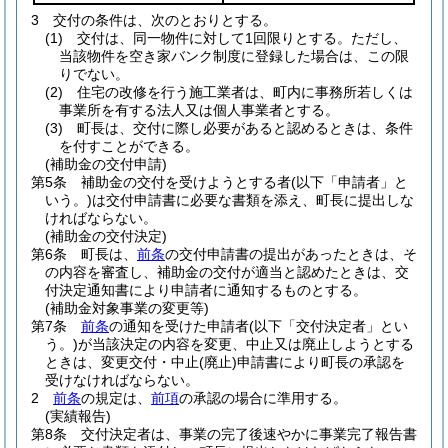
3
交付の条件は、次のとおりとする。
(1)
交付は、同一物件に対して1回限りとする。
ただし、
当該物件を空き家バンク制度に登録した場合は、この限
りでない。
(2)
住宅の改修を行う施工業者は、町内に事務所若しくは
事業所を有する法人又は個人事業者とする。
(3)
町長は、交付に際し必要があると認めるときは、条件
を付すことができる。
(補助金の交付申請)
第5条
補助金の交付を受けようとする者
(以下「申請者」と
いう。)
は交付申請書に必要な書類を添え、町長に提出しな
ければならない。
(補助金の交付決定)
第6条
町長は、
前条
の交付申請書の提出があったときは、そ
の内容を審査し、補助金の交付が適当と認めたときは、交
付決定通知書により申請者に通知するものとする。
(補助金対象事業の変更等)
第7条
前条
の通知を受けた申請者
(以下「交付決定者」とい
う。)
が当該決定の内容を変更、中止又は廃止しようとする
ときは、変更交付・中止
(廃止)
申請書により町長の承認を
受けなければならない。
2
前条
の規定は、
前項
の承認の場合に準用する。
(実績報告)
第8条
交付決定者は、事業の完了後速やかに事業完了報告書