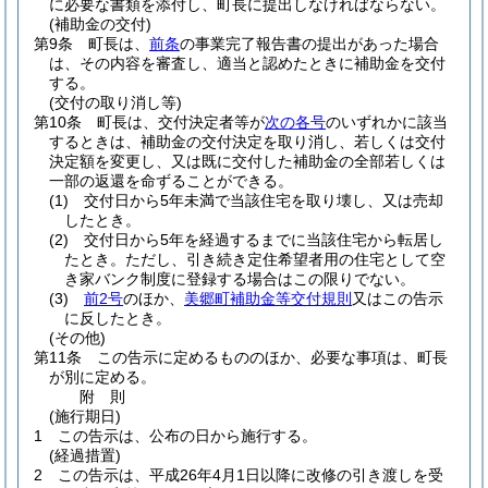
に必要な書類を添付し、町長に提出しなければならない。
(補助金の交付)
第9条
町長は、
前条
の事業完了報告書の提出があった場合
は、その内容を審査し、適当と認めたときに補助金を交付
する。
(交付の取り消し等)
第10条
町長は、交付決定者等が
次の各号
のいずれかに該当
するときは、補助金の交付決定を取り消し、若しくは交付
決定額を変更し、又は既に交付した補助金の全部若しくは
一部の返還を命ずることができる。
(1)
交付日から5年未満で当該住宅を取り壊し、又は売却
したとき。
(2)
交付日から5年を経過するまでに当該住宅から転居し
たとき。
ただし、引き続き定住希望者用の住宅として空
き家バンク制度に登録する場合はこの限りでない。
(3)
前2号
のほか、
美郷町補助金等交付規則
又はこの告示
に反したとき。
(その他)
第11条
この告示に定めるもののほか、必要な事項は、町長
が別に定める。
附
則
(施行期日)
1
この告示は、公布の日から施行する。
(経過措置)
2
この告示は、平成26年4月1日以降に改修の引き渡しを受