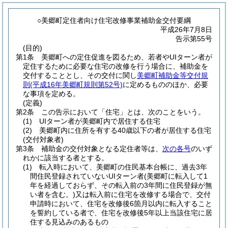
○美郷町定住者向け住宅改修事業補助金交付要綱
平成26年7月8日
告示第55号
(目的)
第1条
美郷町への定住促進を図るため、若者やUIターン者が
定住するために必要な住宅の改修を行う場合に、補助金を
交付することとし、その交付に関し
美郷町補助金等交付規
則
(平成16年美郷町規則第52号)
に定めるもののほか、必要
な事項を定める。
(定義)
第2条
この告示において「住宅」とは、次のことをいう。
(1)
UIターン者が美郷町内で居住する住宅
(2)
美郷町内に住所を有する40歳以下の者が居住する住宅
(交付対象者)
第3条
補助金の交付対象となる定住者等は、
次の各号
のいず
れかに該当する者とする。
(1)
転入時において、美郷町の住民基本台帳に、過去3年
間住民登録されていないUIターン者
(美郷町に転入して1
年を経過しておらず、その転入前の3年間に住民登録が無
い者を含む。)
又は転入前に住宅を改修する場合で、交付
申請時において、住宅を改修後6箇月以内に転入すること
を誓約している者で、住宅を改修後5年以上当該住宅に居
住する見込みのあるもの