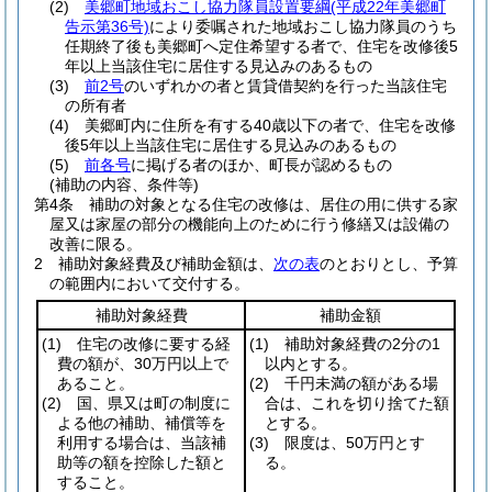
(2)
美郷町地域おこし協力隊員設置要綱
(平成22年美郷町
告示第36号)
により委嘱された地域おこし協力隊員のうち
任期終了後も美郷町へ定住希望する者で、住宅を改修後5
年以上当該住宅に居住する見込みのあるもの
(3)
前2号
のいずれかの者と賃貸借契約を行った当該住宅
の所有者
(4)
美郷町内に住所を有する40歳以下の者で、住宅を改修
後5年以上当該住宅に居住する見込みのあるもの
(5)
前各号
に掲げる者のほか、町長が認めるもの
(補助の内容、条件等)
第4条
補助の対象となる住宅の改修は、居住の用に供する家
屋又は家屋の部分の機能向上のために行う修繕又は設備の
改善に限る。
2
補助対象経費及び補助金額は、
次の表
のとおりとし、予算
の範囲内において交付する。
補助対象経費
補助金額
(1)
住宅の改修に要する経
(1)
補助対象経費の2分の1
費の額が、30万円以上で
以内とする。
あること。
(2)
千円未満の額がある場
(2)
国、県又は町の制度に
合は、これを切り捨てた額
よる他の補助、補償等を
とする。
利用する場合は、当該補
(3)
限度は、50万円とす
助等の額を控除した額と
る。
すること。