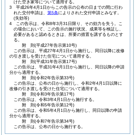
けた空き家等について適用する。
3
平成26年4月1日からこの告示の公布の日までの間に行わ
れた交付申請は、
第5条
によりされた交付申請とみなす。
(失効等)
4
この告示は、令和8年3月31日限り、その効力を失う。
こ
の場合において、この告示の施行状況、成果等を検証し、
必要があると認めるときは、所要の措置を講ずるものとす
る。
附
則
(平成27年
告示第10号)
この告示は、平成27年4月1日から施行し、同日以降に改修
の引き渡しを受けた住宅について適用する。
附
則
(平成31年
告示第17号)
この告示は、平成31年4月1日から施行し、同日以降の申請
分から適用する。
附
則
(令和2年
告示第33号)
この告示は、公布の日から施行し、令和2年4月1日以降に
改修の引き渡しを受けた住宅について適用する。
附
則
(令和3年
告示第17号)
この告示は、令和3年4月1日から施行する。
附
則
(令和5年
告示第12号)
この告示は、令和5年4月1日から施行し、同日以降の申請
分から適用する。
附
則
(令和7年
告示第34号)
この告示は、公布の日から施行する。