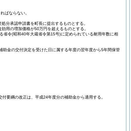
ければならない。
産処分承認申請書を町長に提出するものとする。
効用の増加価格が50万円を超えるものとする。
る省令
(昭和40年大蔵省令第15号)
に定められている耐用年数に相
補助金の交付決定を受けた日に属する年度の翌年度から5年間保管
交付要綱の改正は、平成24年度分の補助金から適用する。