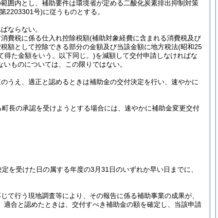
の範囲内とし、補助要件は環境省が定める二酸化炭素排出抑制対策
2203301号)
に従うものとする。
ればならない。
方消費税に係る仕入れ控除税額
(補助対象経費に含まれる消費税及び
費税額として控除できる部分の金額及び当該金額に地方税法
(昭和25
て得た金額をいう。以下同じ。)
を減額して交付申請しなければな
ないものについては、この限りではない。
査のうえ、適正と認めるときは補助金の交付決定を行い、速やかに
る町長の承認を受けようとする場合には、速やかに補助金変更交付
定を受けた日の属する年度の3月31日のいずれか早い日までに、
応じて行う現地調査等により、その報告に係る補助事業の成果が、
、適合と認めたときは、交付すべき補助金の額を確定し、当該申請