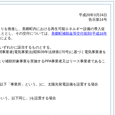
平成20年3月24日
告示第14号
くりを推進し、美郷町内における再生可能エネルギー設備の導入促
こととし、その交付については、
美郷町補助金等交付規則
(平成16年
ろによる。
いずれかに該当するものとする。
間事業者
(電気事業法
(昭和39年法律第170号)
に基づく電気事業者を
より補助対象事業を実施するPPA事業者又はリース事業者であるこ
(以下「事業所」という。)
に、太陽光発電設備を設置する場合
をいう。以下同じ。)
を設置する場合