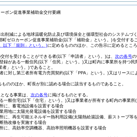
カーボン促進事業補助金交付要綱
排出削減による地球温暖化防止及び環境保全と循環型社会のシステムづ
郷町ゼロカーボン促進事業補助金
(以下「補助金」という。)
を交付する
。以下「規則」という。)
に定めるもののほか、この告示に定めるとこ
の交付を受けることができる者
(以下「申請者」という。)
は、
次の各号
の
登録がある一般住民
(以下「住民」という。)
又は町内に事業所を持つ民
業者」という。)
であること。
者に対し第三者所有電力売買契約
(以下「PPA」という。)
又はリースに
るもののほか、町長が別に認める場合に該当するものであること。
象となる事業は、
次の各号
に掲げるものとする。
る一般住宅
(以下「住宅」という。)
又は事業者が所有する町内の事業所
所に、蓄電池設備を設置する場合
業用地に太陽光発電設備を設置する場合
所に、再生可能エネルギー熱利用設備
(太陽熱給湯設備、薪ストーブ等
断熱改修を実施する場合
所に、高効率空調機器、高効率照明機器を設置する場合