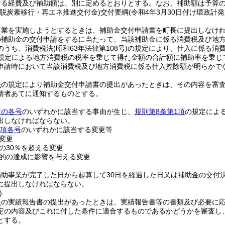
なる経費及び補助額は、別に定めるとおりとする。
なお、補助額は予算
域脱炭素移行・再エネ推進交付金)
交付要綱
(令和4年3月30日付け環政計発第
事業を実施しようとするときは、補助金交付申請書を町長に提出しなけ
の補助金の交付申請をするに当たって、当該補助金に係る消費税及び地
のうち、消費税法
(昭和63年法律第108号)
の規定により、仕入に係る消
規定による地方消費税の税率を乗じて得た金額の合計額に補助率を乗じ
申請時において当該消費税及び地方消費税に係る仕入控除額が明らかで
条
の規定により補助金交付申請書の提出があったときは、その内容を審
請者あてに通知するものとする。
次の各号
のいずれかに該当する事由が生じ、
規則第8条第1項
の規定によ
出しなければならない。
1項各号
のいずれかに該当する変更等
変更
の30％を超える変更
的の達成に影響を与える変更
助事業が完了した日から起算して30日を経過した日又は補助金の交付決
に提出しなければならない。
)
条
の実績報告書の提出があったときは、実績報告書等の書類及び必要に
定の内容及びこれに付した条件に適合するものであるかどうかを審査し
とする。