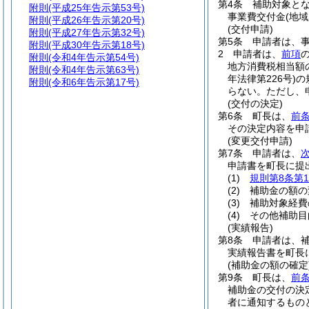
第4条
補助対象と
附則
(平成25年告示第53号)
事業費交付金
(地
附則
(平成26年告示第20号)
(交付申請)
附則
(平成27年告示第32号)
第5条
申請者は、
附則
(平成30年告示第18号)
2
申請者は、
前項
附則
(令和4年告示第54号)
地方消費税相当額
附則
(令和4年告示第63号)
年法律第226号)
の
附則
(令和6年告示第17号)
らない。
ただし、
(交付の決定)
第6条
町長は、
前
その決定内容を申
(変更交付申請)
第7条
申請者は、
申請書を町長に提
(1)
規則第8条第
(2)
補助金の額の
(3)
補助対象経費
(4)
その他補助目
(実績報告)
第8条
申請者は、補
実績報告書を町長
(補助金の額の確定
第9条
町長は、
前
補助金の交付の決
者に通知するもの