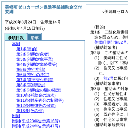
美郷町ゼロカーボン促進事業補助金交付
要綱
○美郷町ゼロ
平成20年3月24日 告示第14号
(目的)
(令和6年4月15日施行)
第1条
二酸化炭素
進を図るため、美
条項目次
沿革
美郷町規則第52号
本則
(補助対象者)
第1条
(目的)
第2条
この補助金
第2条
(補助対象者)
(1)
美郷町に住民
第3条
(補助対象事業)
除く。以下「事
第4条
(補助対象経費等)
(2)
住民又は事業
第5条
(交付申請)
と。
第6条
(交付の決定)
(3)
前2号
に掲げ
第7条
(変更交付申請)
(補助対象事業)
第8条
(実績報告)
第3条
補助金の対
第9条
(補助金の額の確定)
(1)
住民が居住す
第10条
(補助金の請求)
(2)
住宅又は事業
第11条
(財産処分の制限等)
(3)
事業者が、農
第12条
(帳簿等の保管)
(4)
住宅又は事業
第13条
(その他)
(5)
既存住宅に、
附則
(6)
住宅又は事業
附則
(平成23年告示第16号)
(補助対象経費等)
附則
(平成24年告示第47号)