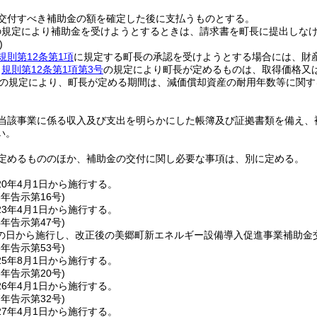
交付すべき補助金の額を確定した後に支払うものとする。
の規定により補助金を受けようとするときは、請求書を町長に提出しな
)
規則第12条第1項
に規定する町長の承認を受けようとする場合には、財
、
規則第12条第1項第3号
の規定により町長が定めるものは、取得価格又は
の規定により、町長が定める期間は、減価償却資産の耐用年数等に関す
。
当該事業に係る収入及び支出を明らかにした帳簿及び証拠書類を備え、
い。
定めるもののほか、補助金の交付に関し必要な事項は、別に定める。
0年4月1日から施行する。
3年
告示第16号)
3年4月1日から施行する。
4年
告示第47号)
の日から施行し、改正後の美郷町新エネルギー設備導入促進事業補助金
5年
告示第53号)
5年8月1日から施行する。
6年
告示第20号)
6年4月1日から施行する。
7年
告示第32号)
7年4月1日から施行する。