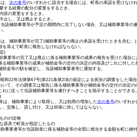
等は、
次の各号
のいずれかに該当する場合には、町長の承認を受けなけ
要する経費の配分の変更をするとき。
内容の変更をするとき。
中止し、又は廃止するとき。
、当該補助事業等が予定の期間内に完了しない場合、又は補助事業等の
い。
等は、補助事業等が完了
(補助事業等の廃止の承認を受けたときを含む。)
類を添えて町長に報告しなければならない。
定)
助事業等の完了又は廃止に係る補助事業等の成果の報告を受けた場合に
係る補助事業等の成果が補助金等の交付の決定の内容及びこれに付した
補助金等の額を確定し、当該補助事業者等に通知する。
)
(昭和22年法律第67号)
第221条第2項の規定による状況の調査をした場
おいて、その調査又は報告に係る補助事業等が補助金等の交付の決定の
これに従って当該補助事業等を遂行すべきことを指示することができる
)
等は、補助事業により取得し、又は効用の増加した
次の各号
のいずれか
し、交換し、貸し付け、又は担保に供してはならない。
ものの従物
な器具で町長が指定したもの
補助事業者等が当該財産に係る補助金等の全部に相当する金額を町に納
。