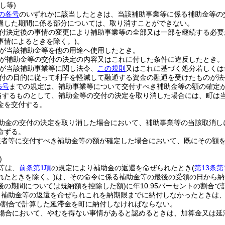
し等)
の各号
のいずれかに該当したときは、当該補助事業等に係る補助金等の
過した期間に係る部分については、取り消すことができない。
付決定後の事情の変更により補助事業等の全部又は一部を継続する必要
事情によるときを除く。)
。
が当該補助金等を他の用途へ使用したとき。
が補助金等の交付の決定の内容又はこれに付した条件に違反したとき。
が当該補助事業等に関し法令、
この規則
又はこれに基づく処分若しくは
付の目的に従って利子を軽減して融通する資金の融通を受けたものが法
5号
までの規定は、補助事業等について交付すべき補助金等の額の確定
当するものとして、補助金等の交付の決定を取り消した場合には、町は
金を交付する。
助金の交付の決定を取り消した場合において、補助事業等の当該取消し
命ずる。
業者等に交付すべき補助金等の額が確定した場合において、既にその額
)
等は、
前条第1項
の規定により補助金の返還を命ぜられたとき
(
第13条第
れたときを除く。)
は、その命令に係る補助金等の最後の受領の日から納
後の期間については既納額を控除した額)
に年10.95パーセントの割合
、補助金等の返還を命ぜられこれを納期限までに納付しなかったときは
トの割合で計算した延滞金を町に納付しなければならない。
場合において、やむを得ない事情があると認めるときは、加算金又は延