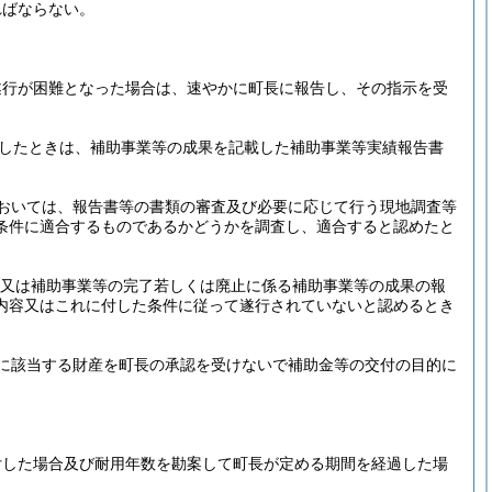
ればならない。
遂行が困難となった場合は、速やかに町長に報告し、その指示を受
したときは、補助事業等の成果を記載した補助事業等実績報告書
おいては、報告書等の書類の審査及び必要に応じて行う現地調査等
条件に適合するものであるかどうかを調査し、適合すると認めたと
合又は補助事業等の完了若しくは廃止に係る補助事業等の成果の報
内容又はこれに付した条件に従って遂行されていないと認めるとき
。
に該当する財産を町長の承認を受けないで補助金等の交付の目的に
付した場合及び耐用年数を勘案して町長が定める期間を経過した場