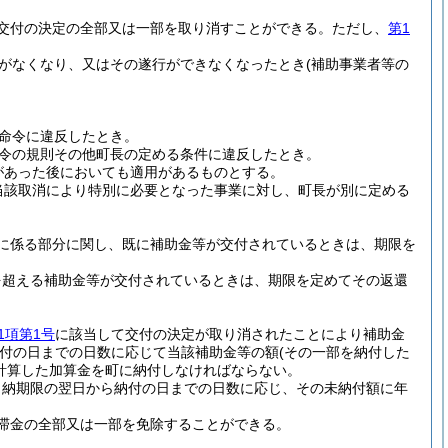
交付の決定の全部又は一部を取り消すことができる。
ただし、
第1
がなくなり、又はその遂行ができなくなったとき
(補助事業者等の
命令に違反したとき。
令の規則その他町長の定める条件に違反したとき。
があった後においても適用があるものとする。
当該取消により特別に必要となった事業に対し、町長が別に定める
に係る部分に関し、既に補助金等が交付されているときは、期限を
を超える補助金等が交付されているときは、期限を定めてその返還
1項第1号
に該当して交付の決定が取り消されたことにより補助金
付の日までの日数に応じて当該補助金等の額
(その一部を納付した
で計算した加算金を町に納付しなければならない。
、納期限の翌日から納付の日までの日数に応じ、その未納付額に年
滞金の全部又は一部を免除することができる。