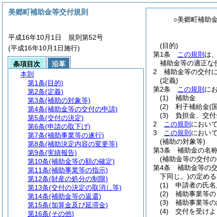
美郷町補助金等交付規則
○美郷町補助
平成16年10月1日 規則第52号
(目的)
(平成16年10月1日施行)
第1条
この規則
は
補助金等の適正な
条項目次
沿革
2
補助金等の交付
本則
(定義)
第1条
(目的)
第2条
この規則
に
第2条
(定義)
(1)
補助金
第3条
(補助の対象等)
(2)
利子補給金
(
第4条
(補助金等の交付の申請)
(3)
負担金、交付
第5条
(交付の決定)
2
この規則
におい
第6条
(申請の取下げ)
3
この規則
におい
第7条
(補助事業等の遂行)
(補助の対象等)
第8条
(補助決定内容の変更等)
第3条
補助金の名
第9条
(実績報告)
(補助金等の交付の
第10条
(補助金等の額の確定)
第4条
補助金等の
第11条
(補助事業等の指示)
下同じ。)
の定める
第12条
(財産の処分の制限)
(1)
申請者の氏名
第13条
(交付の決定の取消し等)
(2)
補助事業等の
第14条
(補助金等の返還)
(3)
補助事業等の
第15条
(加算金及び延滞金)
(4)
交付を受けよ
第16条
(その他)