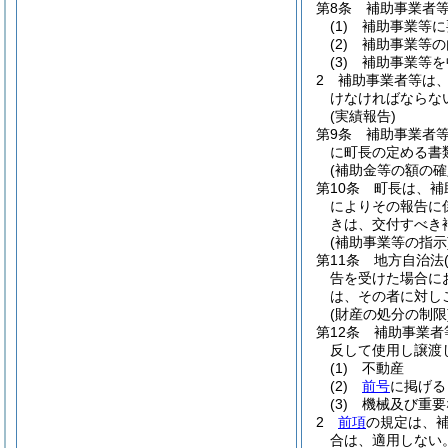
第8条
補助事業者
(1)
補助事業等に
(2)
補助事業等の
(3)
補助事業等を
2
補助事業者等は
けなければならな
(実績報告)
第9条
補助事業者
に町長の定める書
(補助金等の額の確
第10条
町長は、補
によりその報告に
きは、交付すべき
(補助事業等の指示
第11条
地方自治法
告を受けた場合に
は、その者に対し
(財産の処分の制限
第12条
補助事業者
反して使用し譲渡
(1)
不動産
(2)
前号
に掲げる
(3)
機械及び重要
2
前項
の規定は、
合は、適用しない