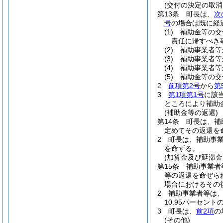
(交付の決定の取消
第13条
町長は、
次
号
の場合は既に経
(1)
補助金等の交
責任に帰すべき
(2)
補助事業者等
(3)
補助事業者等
(4)
補助事業者等
(5)
補助金等の交
2
前項第2号
から
第
3
第1項第1号
に該
ところにより補助
(補助金等の返還)
第14条
町長は、補
定めてその返還を
2
町長は、補助事
を命ずる。
(加算金及び延滞金
第15条
補助事業者
等の返還を命ぜら
場合におけるその
2
補助事業者等は
10.95パーセン
3
町長は、
前2項
の
(その他)