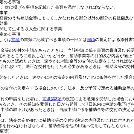
定める事項
は、次に掲げる事項を記載した書類を添付しなければならない。
事業
経費のうち補助金等によってまかなわれる部分以外の部分の負担額及び
効果
関して生ずる収入金に関する事業
定める事項
しくは
前項
の書類に記載すべき事項の一部又は
同項
の規定による添付書
助金等の交付の申請があったときは、当該申請に係る書類の審査及び必
定めるところに違反しないかどうか、補助事業等の目的及び内容が適正
きものと認めたときは、速やかに補助金等の交付の決定をしなければな
場合において、適正な交付を行うため必要があるときは、補助金等の交
。
定をしたときは、速やかにその決定の内容及びこれに条件を付した場合
等の交付の決定をする場合において、法令、及び予算で定める補助金等
交付の申請をした者は、
前条第3項
の規定による通知を受領した場合にお
あるとき、その通知を受領した日から起算して7日以内に申請の取下げ
る申請の取下げがあったときは、当該申請に係る補助金等の交付の決定
)
等は、法令の定め並びに補助金等の交付の決定の内容及びこれに付され
等を行わなければならず、補助金等を他の用途へ使用してはならない。
更等)