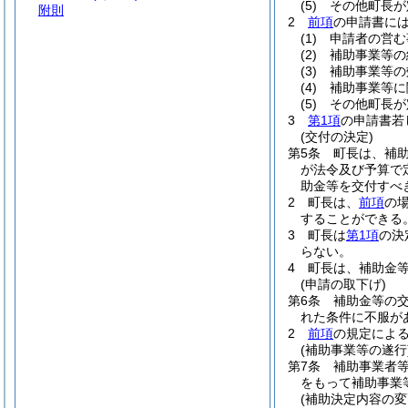
(5)
その他町長が
附則
2
前項
の申請書に
(1)
申請者の営む
(2)
補助事業等の
(3)
補助事業等の
(4)
補助事業等に
(5)
その他町長が
3
第1項
の申請書若
(交付の決定)
第5条
町長は、補
が法令及び予算で
助金等を交付すべ
2
町長は、
前項
の
することができる
3
町長は
第1項
の決
らない。
4
町長は、補助金
(申請の取下げ)
第6条
補助金等の
れた条件に不服が
2
前項
の規定によ
(補助事業等の遂行
第7条
補助事業者
をもって補助事業
(補助決定内容の変