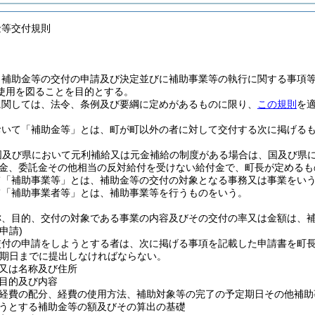
金等交付規則
、補助金等の交付の申請及び決定並びに補助事業等の執行に関する事項
使用を図ることを目的とする。
に関しては、法令、条例及び要綱に定めがあるものに限り、
この規則
を
おいて「補助金等」とは、町が町以外の者に対して交付する次に掲げる
国及び県において元利補給又は元金補給の制度がある場合は、国及び県
金、委託金その他相当の反対給付を受けない給付金で、町長が定めるも
て「補助事業等」とは、補助金等の交付の対象となる事務又は事業をい
て「補助事業者等」とは、補助事業等を行うものをいう。
称、目的、交付の対象である事業の内容及びその交付の率又は金額は、
申請)
交付の申請をしようとする者は、次に掲げる事項を記載した申請書を町
期日までに提出しなければならない。
又は名称及び住所
目的及び内容
経費の配分、経費の使用方法、補助対象等の完了の予定期日その他補助
うとする補助金等の額及びその算出の基礎