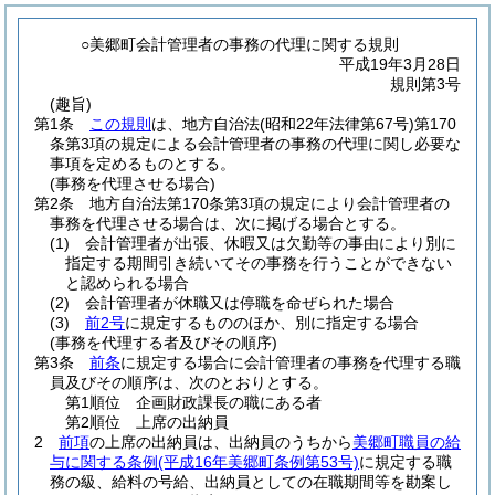
○美郷町会計管理者の事務の代理に関する規則
平成19年3月28日
規則第3号
(趣旨)
第1条
この規則
は、地方自治法
(昭和22年法律第67号)
第170
条第3項の規定による会計管理者の事務の代理に関し必要な
事項を定めるものとする。
(事務を代理させる場合)
第2条
地方自治法第170条第3項の規定により会計管理者の
事務を代理させる場合は、次に掲げる場合とする。
(1)
会計管理者が出張、休暇又は欠勤等の事由により別に
指定する期間引き続いてその事務を行うことができない
と認められる場合
(2)
会計管理者が休職又は停職を命ぜられた場合
(3)
前2号
に規定するもののほか、別に指定する場合
(事務を代理する者及びその順序)
第3条
前条
に規定する場合に会計管理者の事務を代理する職
員及びその順序は、次のとおりとする。
第1順位 企画財政課長の職にある者
第2順位 上席の出納員
2
前項
の上席の出納員は、出納員のうちから
美郷町職員の給
与に関する条例
(平成16年美郷町条例第53号)
に規定する職
務の級、給料の号給、出納員としての在職期間等を勘案し