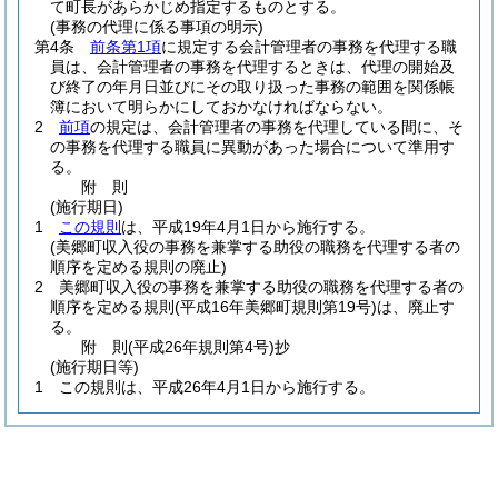
て町長があらかじめ指定するものとする。
(事務の代理に係る事項の明示)
第4条
前条第1項
に規定する会計管理者の事務を代理する職
員は、会計管理者の事務を代理するときは、代理の開始及
び終了の年月日並びにその取り扱った事務の範囲を関係帳
簿において明らかにしておかなければならない。
2
前項
の規定は、会計管理者の事務を代理している間に、そ
の事務を代理する職員に異動があった場合について準用す
る。
附
則
(施行期日)
1
この規則
は、平成19年4月1日から施行する。
(美郷町収入役の事務を兼掌する助役の職務を代理する者の
順序を定める規則の廃止)
2
美郷町収入役の事務を兼掌する助役の職務を代理する者の
順序を定める規則
(平成16年美郷町規則第19号)
は、廃止す
る。
附
則
(平成26年
規則第4号)
抄
(施行期日等)
1
この規則は、平成26年4月1日から施行する。