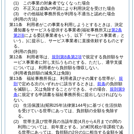
(1)
この事業の対象者でなくなった場合
(2)
不正又は虚偽の申請により利用決定を受けた場合
(3)
その他福祉事務所長が利用を不適当と認めた場合
(利用の方法)
第11条
利用者がこの事業を利用しようとするときは、決定
通知書をサービスを提供する事業者
(福祉事務所又は
第2条
第2項
による委託事業者をいう。以下「サービス事業者」と
いう。)
に提示し、サービス事業者に直接依頼するものとす
る。
(利用の負担)
第12条
利用者等は、
規則第8条第2項
で規定する負担額をサ
ービス事業者に対し支払うものとする。
ただし、通学支援
については、利用者から負担額を徴収しない。
(利用者負担額の減免又は免除)
第13条
福祉事務所長は、利用者及びその属する世帯が、
規
則
で定める次のいずれかに該当するときは、
前条
の負担額
を減額し、又は免除することができる。
その場合、
規則第9
条
に規定する申請書を福祉事務所長に提出しなければなら
ない。
(1)
生活保護法
(昭和25年法律第144号)
に基づく生活扶助
を受けている世帯にあっては、負担額の全額を免除す
る。
(2)
世帯主及び世帯員の当該年度
(4月から6月までの間の
利用については、前年度とする。)
の町民税が非課税であ
る世帯にあっては、負担額の2分の1に相当する金額を減