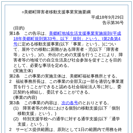
○美郷町障害者移動支援事業実施要綱
平成18年9月29日
告示第36号
(目的)
第1条
この告示は、
美郷町地域生活支援事業実施規則
(平成
18年美郷町規則第33号。以下「規則」という。)
第2条第4
号
に定める移動支援事業
(以下「事業」という。)
につい
て、屋外での移動に困難がある障害者・児
(以下「障害者
等」という。)
の、外出のための支援を行うことにより、障
害者等の地域での自立生活及び社会参加を促すことを目的
として、必要な事項を定める。
(実施主体)
第2条
この事業の実施主体は、美郷町福祉事務所とする。
2
福祉事務所長は、この事業の全部又は一部を適切な事業運
営を行うことができると認める社会福祉法人等に対し、委
託契約を締結し、委託することができる。
(事業の内容)
第3条
この事業の内容は、
次の各号
のとおりとする。
(1)
障害者等の外出における個別の移動支援
(以下「個別
移動支援」という。)
(2)
特別支援学校への通学に対する通学支援
(以下「通学
支援」という。)
2
サービス提供範囲は、原則として1日の範囲内で用務を終