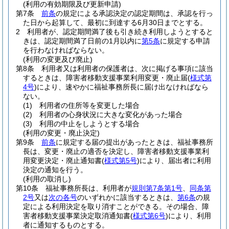
(利用の有効期限及び更新申請)
第7条
前条
の規定による承認決定の認定期間は、承認を行っ
た日から起算して、最初に到達する6月30日までとする。
2
利用者が、認定期間満了後も引き続き利用しようとすると
きは、認定期間満了日前の1月以内に
第5条
に規定する申請
を行わなければならない。
(利用の変更及び廃止)
第8条
利用者又は利用者の保護者は、次に掲げる事項に該当
するときは、障害者移動支援事業利用変更・廃止届
(
様式第
4号
)
により、速やかに福祉事務所長に届け出なければなら
ない。
(1)
利用者の住所等を変更した場合
(2)
利用者の心身状況に大きな変化があった場合
(3)
利用の中止をしようとする場合
(利用の変更・廃止決定)
第9条
前条
に規定する届の提出があったときは、福祉事務所
長は、変更・廃止の適否を決定し、障害者移動支援事業利
用変更決定・廃止通知書
(
様式第5号
)
により、届出者に利用
決定の通知を行う。
(利用の取消し)
第10条
福祉事務所長は、利用者が
規則第7条第1号
、
同条第
2号
又は
次の各号
のいずれかに該当するときは、
第6条
の規
定による利用決定を取り消すことができる。
その場合、障
害者移動支援事業決定取消通知書
(
様式第6号
)
により、利用
者に通知するものとする。