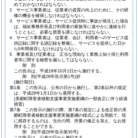
めておかなければならない。
2
サービス事業者は、従業者の資質の向上のために、その研
修の機会を確保しなければならない。
3
サービス事業者は、サービス提供時に事故が発生した場合
は、福祉事務所長及び利用者の家族等に速やかに連絡を行
うとともに、必要な措置を講じなければならない。
4
サービス事業者は、従業者、会計、利用者へのサービス提
供記録に関する諸記録を整備し、サービスを提供した日か
ら5年間保存しなければならない。
5
事業者及び従業者は、正当な理由なく業務上知り得た利用
者等に関する秘密を漏らしてはならない。
附
則
この告示は、平成18年10月1日から施行する。
附
則
(平成28年
告示第1号)
抄
(施行期日)
第1条
この告示は、公布の日から施行し、第2条以外の規定
は、平成28年1月1日から適用する。
(美郷町障害者移動支援事業実施要綱の一部改正に伴う経過
措置)
第7条
この告示の施行の際、第7条の規定による改正前の美
郷町障害者移動支援事業実施要綱の様式による用紙で、現
に残存するものは、当分の間、所要の修正を加え、なお使
用することができる。
附
則
(平成28年
告示第35号)
この告示は、公布の日から施行する。