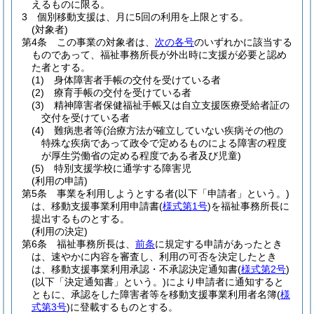
えるものに限る。
3
個別移動支援は、月に5回の利用を上限とする。
(対象者)
第4条
この事業の対象者は、
次の各号
のいずれかに該当する
ものであって、福祉事務所長が外出時に支援が必要と認め
た者とする。
(1)
身体障害者手帳の交付を受けている者
(2)
療育手帳の交付を受けている者
(3)
精神障害者保健福祉手帳又は自立支援医療受給者証の
交付を受けている者
(4)
難病患者等
(治療方法が確立していない疾病その他の
特殊な疾病であって政令で定めるものによる障害の程度
が厚生労働省の定める程度である者及び児童)
(5)
特別支援学校に通学する障害児
(利用の申請)
第5条
事業を利用しようとする者
(以下「申請者」という。)
は、移動支援事業利用申請書
(
様式第1号
)
を福祉事務所長に
提出するものとする。
(利用の決定)
第6条
福祉事務所長は、
前条
に規定する申請があったとき
は、速やかに内容を審査し、利用の可否を決定したとき
は、移動支援事業利用承認・不承認決定通知書
(
様式第2号
)
(以下「決定通知書」という。)
により申請者に通知すると
ともに、承認をした障害者等を移動支援事業利用者名簿
(
様
式第3号
)
に登載するものとする。