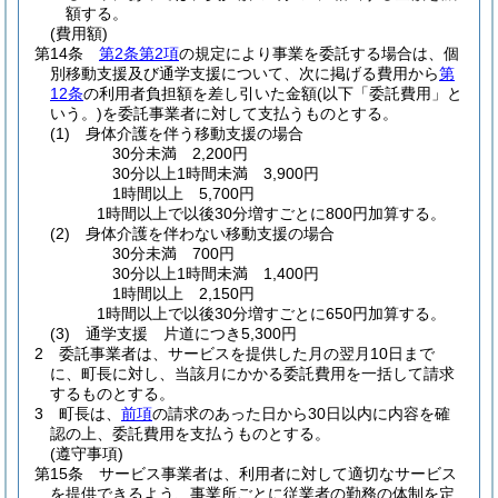
額する。
(費用額)
第14条
第2条第2項
の規定により事業を委託する場合は、個
別移動支援及び通学支援について、次に掲げる費用から
第
12条
の利用者負担額を差し引いた金額
(以下「委託費用」と
いう。)
を委託事業者に対して支払うものとする。
(1)
身体介護を伴う移動支援の場合
30分未満 2,200円
30分以上1時間未満 3,900円
1時間以上 5,700円
1時間以上で以後30分増すごとに800円加算する。
(2)
身体介護を伴わない移動支援の場合
30分未満 700円
30分以上1時間未満 1,400円
1時間以上 2,150円
1時間以上で以後30分増すごとに650円加算する。
(3)
通学支援 片道につき5,300円
2
委託事業者は、サービスを提供した月の翌月10日まで
に、町長に対し、当該月にかかる委託費用を一括して請求
するものとする。
3
町長は、
前項
の請求のあった日から30日以内に内容を確
認の上、委託費用を支払うものとする。
(遵守事項)
第15条
サービス事業者は、利用者に対して適切なサービス
を提供できるよう、事業所ごとに従業者の勤務の体制を定